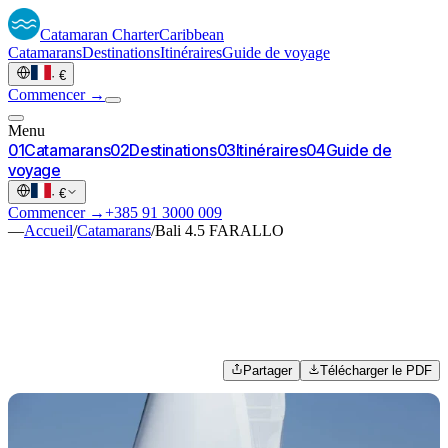
Catamaran
Charter
Caribbean
Catamarans
Destinations
Itinéraires
Guide de voyage
·
€
Commencer →
Menu
0
1
Catamarans
0
2
Destinations
0
3
Itinéraires
0
4
Guide de
voyage
·
€
Commencer →
+385 91 3000 009
—
Accueil
/
Catamarans
/
Bali 4.5 FARALLO
Partager
Télécharger le PDF