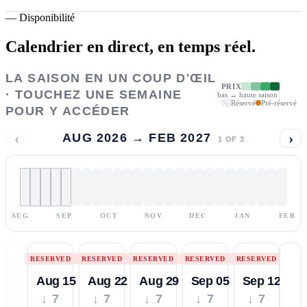
—
Disponibilité
Calendrier en direct,
en temps réel.
LA SAISON EN UN COUP D'ŒIL
PRIX
· TOUCHEZ UNE SEMAINE
bas → haute saison
Réservé
Pré-réservé
POUR Y ACCÉDER
‹
›
AUG 2026 → FEB 2027
1
OF
3
AUG
SEP
OCT
NOV
DEC
JAN
FEB
RESERVED
RESERVED
RESERVED
RESERVED
RESERVED
Aug 15
Aug 22
Aug 29
Sep 05
Sep 12
↓ 7
↓ 7
↓ 7
↓ 7
↓ 7