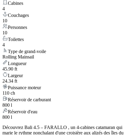
Cabines
4
Couchages
10
Personnes
10
Toilettes
4
Type de grand-voile
Rolling Mainsail
Longueur
45.90 ft
Largeur
24.34 ft
Puissance moteur
110 ch
Réservoir de carburant
800 l
Réservoir d'eau
800 l
Découvrez Bali 4.5 – FARALLO , un 4-cabines catamaran qui
marie le rythme nonchalant d'une croisière aux alizés des îles du