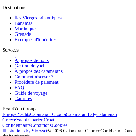
Destinations
Îles Vierges britanniques
Bahamas
Martinique
Grenade
Exemples d'itinéraires
Services
À propos de nous
Gestion de yacht
À propos des catamarans
Comment réserver ?
Procédure de paiement
FAQ
Guide de voyage
Carrières
Boat4You Group
Europe Yachts
Catamaran Croatia
Catamaran Italy
Catamaran
Greece
Yacht Charter Croatia
Confidentialité
Conditions
Cookies
Illustrations by Storyset
© 2026 Catamaran Charter Caribbean. Tous