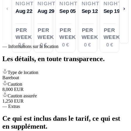
NIGHTS
NIGHTS
NIGHTS
NIGHTS
NIGHTS
‹
›
Aug 22
Aug 29
Sep 05
Sep 12
Sep 19
PER
PER
PER
PER
PER
WEEK
WEEK
WEEK
WEEK
WEEK
0 €
0 €
0 €
0 €
0 €
—
Informations sur la location
Les détails,
en toute transparence.
Type de location
Bareboat
Caution
8,000 EUR
Caution assurée
1,250 EUR
—
Extras
Ce qui est inclus dans le tarif,
ce qui est
en supplément.