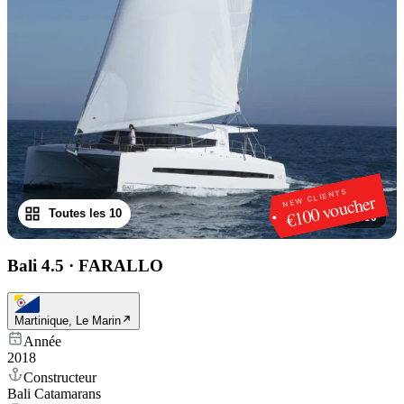
NEW CLIENTS
€100 voucher
Toutes les 10
1
/
10
Bali 4.5
·
FARALLO
Martinique, Le Marin
Année
2018
Constructeur
Bali Catamarans