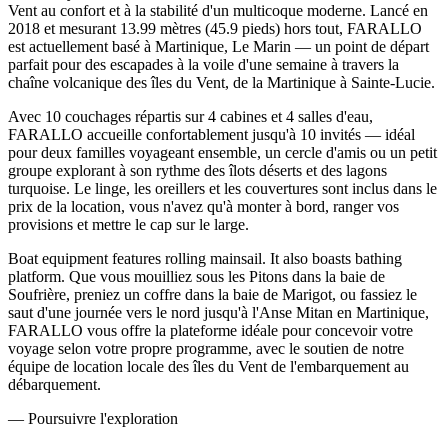
Vent au confort et à la stabilité d'un multicoque moderne. Lancé en
2018 et mesurant 13.99 mètres (45.9 pieds) hors tout, FARALLO
est actuellement basé à Martinique, Le Marin — un point de départ
parfait pour des escapades à la voile d'une semaine à travers la
chaîne volcanique des îles du Vent, de la Martinique à Sainte-Lucie.
Avec 10 couchages répartis sur 4 cabines et 4 salles d'eau,
FARALLO accueille confortablement jusqu'à 10 invités — idéal
pour deux familles voyageant ensemble, un cercle d'amis ou un petit
groupe explorant à son rythme des îlots déserts et des lagons
turquoise. Le linge, les oreillers et les couvertures sont inclus dans le
prix de la location, vous n'avez qu'à monter à bord, ranger vos
provisions et mettre le cap sur le large.
Boat equipment features rolling mainsail. It also boasts bathing
platform. Que vous mouilliez sous les Pitons dans la baie de
Soufrière, preniez un coffre dans la baie de Marigot, ou fassiez le
saut d'une journée vers le nord jusqu'à l'Anse Mitan en Martinique,
FARALLO vous offre la plateforme idéale pour concevoir votre
voyage selon votre propre programme, avec le soutien de notre
équipe de location locale des îles du Vent de l'embarquement au
débarquement.
—
Poursuivre l'exploration