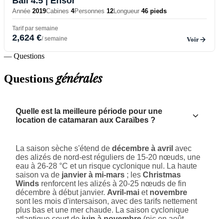
Bali 4.5
| Ensor
Année
2019
Cabines
4
Personnes
12
Longueur
46 pieds
Tarif par semaine
2,624 €
/ semaine
Voir
— Questions
générales
Questions
Quelle est la meilleure période pour une
location de catamaran aux Caraïbes ?
La saison sèche s'étend de
décembre à avril
avec
des alizés de nord-est réguliers de 15-20 nœuds, une
eau à 26-28 °C et un risque cyclonique nul. La haute
saison va de
janvier à mi-mars
; les
Christmas
Winds
renforcent les alizés à 20-25 nœuds de fin
décembre à début janvier.
Avril-mai
et
novembre
sont les mois d'intersaison, avec des tarifs nettement
plus bas et une mer chaude. La saison cyclonique
atlantique court de
juin à novembre
(pic en août-