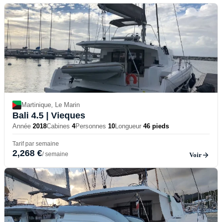
Martinique, Le Marin
Bali 4.5
| Vieques
Année
2018
Cabines
4
Personnes
10
Longueur
46 pieds
Tarif par semaine
2,268 €
/ semaine
Voir