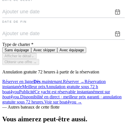
DATE DE FIN
Type de charter
*
Sans équipage
Avec skipper
Avec équipage
Afficher le détail
⌄
Obtenir une offre →
Annulation gratuite 72 heures à partir de la réservation
Réserver en ligne
Dès
maintenant.
Réserver
→
Réservation
instantanée
Meilleur prix
Annulation gratuite sous 72 h
boat4you
Publicité
Ce yacht est réservable instantanément sur
boat4you.
Disponibilité en direct · meilleur prix garanti · annulation
gratuite sous 72 heures.
Voir sur boat4you
→
—
Autres bateaux de cette flotte
Vous aimerez
peut-être aussi.