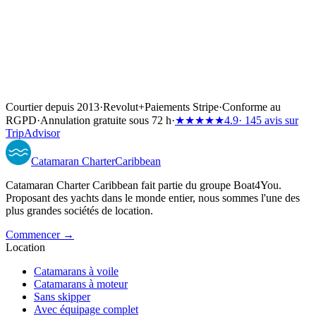
Courtier depuis 2013
·
Revolut
+
Paiements Stripe
·
Conforme au
RGPD
·
Annulation gratuite sous 72 h
·
★★★★★
4.9
· 145 avis sur
TripAdvisor
Catamaran
Charter
Caribbean
Catamaran Charter Caribbean fait partie du groupe Boat4You.
Proposant des yachts dans le monde entier, nous sommes l'une des
plus grandes sociétés de location.
Commencer →
Location
Catamarans à voile
Catamarans à moteur
Sans skipper
Avec équipage complet