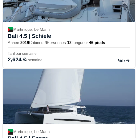
Martinique, Le Marin
Bali 4.5
| Schiele
Année
2019
Cabines
4
Personnes
12
Longueur
46 pieds
Tarif par semaine
2,624 €
/ semaine
Voir
Martinique, Le Marin