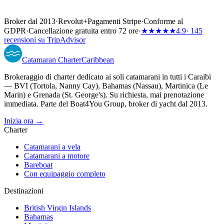
Broker dal 2013
·
Revolut
+
Pagamenti Stripe
·
Conforme al
GDPR
·
Cancellazione gratuita entro 72 ore
·
★★★★★
4.9
· 145
recensioni su TripAdvisor
Catamaran
Charter
Caribbean
Brokeraggio di charter dedicato ai soli catamarani in tutti i Caraibi
— BVI (Tortola, Nanny Cay), Bahamas (Nassau), Martinica (Le
Marin) e Grenada (St. George's). Su richiesta, mai prenotazione
immediata. Parte del Boat4You Group, broker di yacht dal 2013.
Inizia ora →
Charter
Catamarani a vela
Catamarani a motore
Bareboat
Con equipaggio completo
Destinazioni
British Virgin Islands
Bahamas