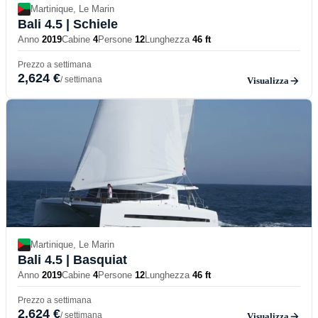
Martinique, Le Marin
Bali 4.5
| Schiele
Anno
2019
Cabine
4
Persone
12
Lunghezza
46 ft
Prezzo a settimana
2,624 €
/ settimana
Visualizza
Martinique, Le Marin
Bali 4.5
| Basquiat
Anno
2019
Cabine
4
Persone
12
Lunghezza
46 ft
Prezzo a settimana
2,624 €
/ settimana
Visualizza