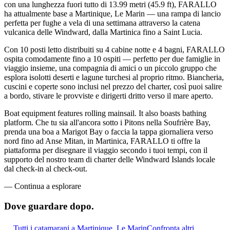
con una lunghezza fuori tutto di 13.99 metri (45.9 ft), FARALLO
ha attualmente base a Martinique, Le Marin — una rampa di lancio
perfetta per fughe a vela di una settimana attraverso la catena
vulcanica delle Windward, dalla Martinica fino a Saint Lucia.
Con 10 posti letto distribuiti su 4 cabine notte e 4 bagni, FARALLO
ospita comodamente fino a 10 ospiti — perfetto per due famiglie in
viaggio insieme, una compagnia di amici o un piccolo gruppo che
esplora isolotti deserti e lagune turchesi al proprio ritmo. Biancheria,
cuscini e coperte sono inclusi nel prezzo del charter, così puoi salire
a bordo, stivare le provviste e dirigerti dritto verso il mare aperto.
Boat equipment features rolling mainsail. It also boasts bathing
platform. Che tu sia all'ancora sotto i Pitons nella Soufrière Bay,
prenda una boa a Marigot Bay o faccia la tappa giornaliera verso
nord fino ad Anse Mitan, in Martinica, FARALLO ti offre la
piattaforma per disegnare il viaggio secondo i tuoi tempi, con il
supporto del nostro team di charter delle Windward Islands locale
dal check-in al check-out.
—
Continua a esplorare
Dove guardare
dopo.
Tutti i catamarani a Martinique, Le Marin
Confronta altri