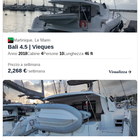
Martinique, Le Marin
Bali 4.5
| Vieques
Anno
2018
Cabine
4
Persone
10
Lunghezza
46 ft
Prezzo a settimana
2,268 €
/ settimana
Visualizza