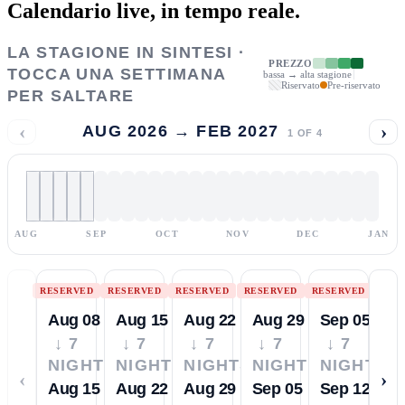
Calendario live,
in tempo reale.
LA STAGIONE IN SINTESI ·
PREZZO
TOCCA UNA SETTIMANA
bassa → alta stagione
Riservato
Pre-riservato
PER SALTARE
‹
›
AUG 2026 → FEB 2027
1
OF
4
AUG
SEP
OCT
NOV
DEC
JAN
RESERVED
RESERVED
RESERVED
RESERVED
RESERVED
Aug 08
Aug 15
Aug 22
Aug 29
Sep 05
↓ 7
↓ 7
↓ 7
↓ 7
↓ 7
NIGHTS
NIGHTS
NIGHTS
NIGHTS
NIGHTS
‹
›
Aug 15
Aug 22
Aug 29
Sep 05
Sep 12