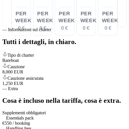
PER
PER
PER
PER
PER
WEEK
WEEK
WEEK
WEEK
WEEK
0 €
0 €
0 €
0 €
0 €
—
Informazioni sul charter
Tutti i dettagli,
in chiaro.
Tipo di charter
Bareboat
Cauzione
8,000 EUR
Cauzione assicurata
1,250 EUR
—
Extra
Cosa è incluso nella tariffa,
cosa è extra.
Supplementi obbligatori
Essentials pack
€550 / booking
Handling fees