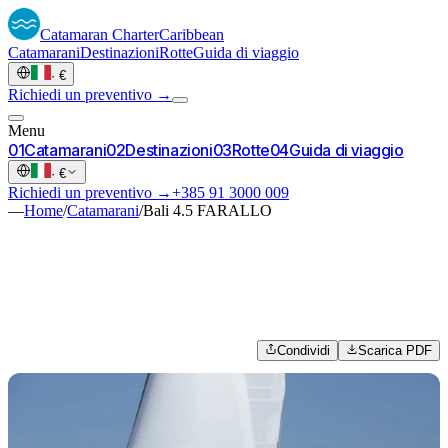
Catamaran
Charter
Caribbean
Catamarani
Destinazioni
Rotte
Guida di viaggio
·
€
Richiedi un preventivo →
Menu
0
1
Catamarani
0
2
Destinazioni
0
3
Rotte
0
4
Guida di viaggio
·
€
Richiedi un preventivo →
+385 91 3000 009
—
Home
/
Catamarani
/
Bali 4.5 FARALLO
Condividi
Scarica PDF