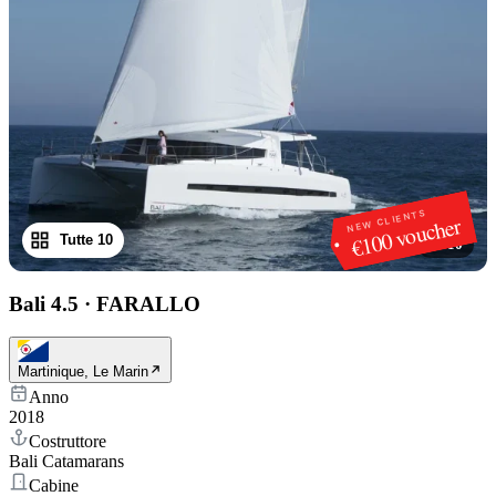
NEW CLIENTS
€100 voucher
Tutte 10
1
/
10
Bali 4.5
·
FARALLO
Martinique, Le Marin
Anno
2018
Costruttore
Bali Catamarans
Cabine