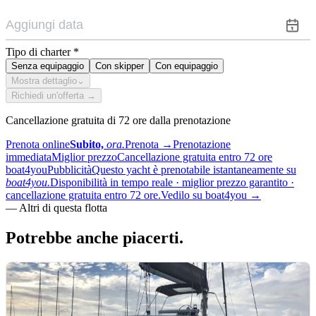
Tipo di charter
*
Senza equipaggio
Con skipper
Con equipaggio
Mostra dettaglio
⌄
Richiedi un'offerta →
Cancellazione gratuita di 72 ore dalla prenotazione
Prenota online
Subito,
ora.
Prenota
→
Prenotazione
immediata
Miglior prezzo
Cancellazione gratuita entro 72 ore
boat4you
Pubblicità
Questo yacht è prenotabile istantaneamente su
boat4you.
Disponibilità in tempo reale · miglior prezzo garantito ·
cancellazione gratuita entro 72 ore.
Vedilo su boat4you
→
—
Altri di questa flotta
Potrebbe anche
piacerti.