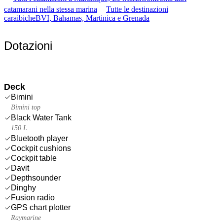
catamarani nella stessa marina
Tutte le destinazioni
caraibiche
BVI, Bahamas, Martinica e Grenada
Dotazioni
Deck
Bimini
Bimini top
Black Water Tank
150 L
Bluetooth player
Cockpit cushions
Cockpit table
Davit
Depthsounder
Dinghy
Fusion radio
GPS chart plotter
Raymarine