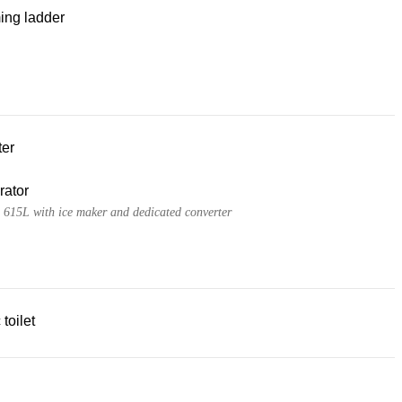
ng ladder
ter
rator
 - 615L with ice maker and dedicated converter
 toilet