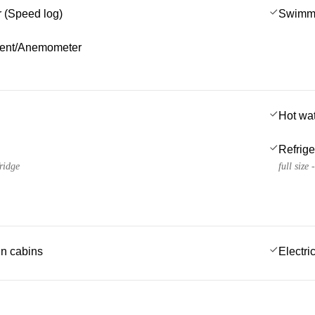
 (Speed log)
Swimmi
ment/Anemometer
Hot wa
Refrige
fridge
full size
 in cabins
Electric