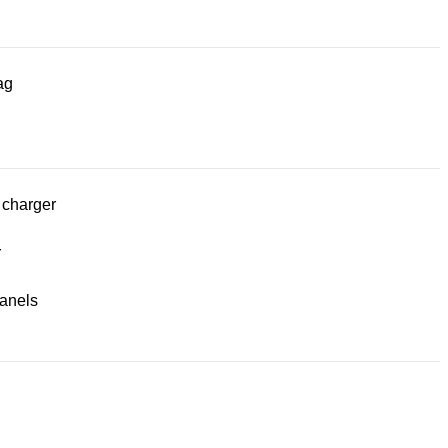
ag
 charger
r
panels