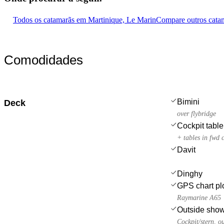
Todos os catamarãs em Martinique, Le Marin
Compare outros cata
Comodidades
Bimini
Deck
over flybridge
Cockpit table
+ tables in fwd 
Davit
Dinghy
GPS chart plo
Raymarine A65
Outside sho
Cockpit/stern, o