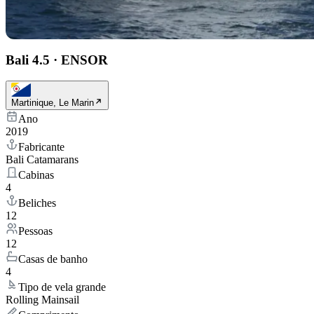
Bali 4.5
·
ENSOR
Martinique, Le Marin
Ano
2019
Fabricante
Bali Catamarans
Cabinas
4
Beliches
12
Pessoas
12
Casas de banho
4
Tipo de vela grande
Rolling Mainsail