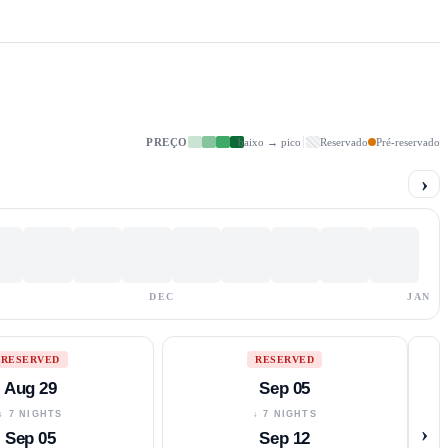
PREÇO
baixo → pico
Reservado
Pré-reservado
›
DEC
JAN
RESERVED
RESERVED
Aug 29
Sep 05
↓ 7 NIGHTS
↓ 7 NIGHTS
›
Sep 05
Sep 12