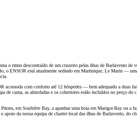
 o ritmo descontraído de um cruzeiro pelas ilhas de Barlavento de ven
do, o ENSOR está atualmente sediado em Martinique, Le Marin — uma r
cia.
OR acomoda com conforto até 12 hóspedes — bem adequado a duas famíl
oupa de cama, as almofadas e os cobertores estão incluídos no preço do c
os Pitons, em Soufrière Bay, a apanhar uma boia em Marigot Bay ou a f
o apoio da nossa equipa de charter local das ilhas de Barlavento, do c