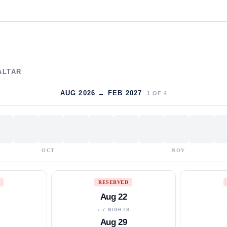
ALTAR
AUG 2026 → FEB 2027
1
OF
4
OCT
NOV
RESERVED
Aug 22
S
↓ 7 NIGHTS
Aug 29