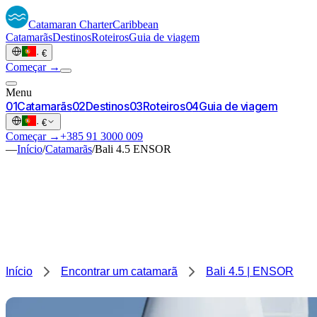
Catamaran
Charter
Caribbean
Catamarãs
Destinos
Roteiros
Guia de viagem
·
€
Começar →
Menu
0
1
Catamarãs
0
2
Destinos
0
3
Roteiros
0
4
Guia de viagem
·
€
Começar →
+385 91 3000 009
—
Início
/
Catamarãs
/
Bali 4.5 ENSOR
Início
Encontrar um catamarã
Bali 4.5 | ENSOR