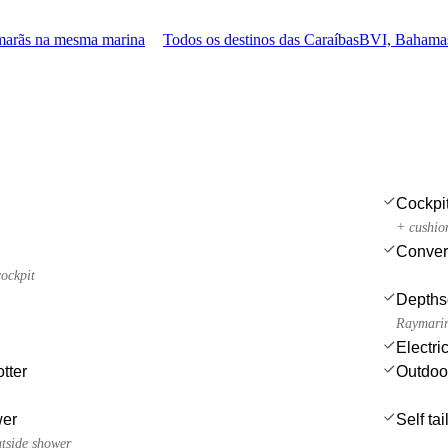
marãs na mesma marina
Todos os destinos das Caraíbas
BVI, Bahamas
Cockpi
+ cushio
Convert
cockpit
Depths
Raymari
Electri
tter
Outdoo
wer
Self ta
utside shower