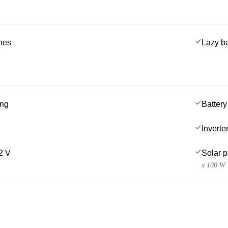
ches
Lazy b
ing
Battery
Inverte
2 V
Solar 
x 100 W