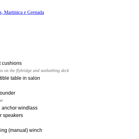
, Martinica e Grenada
t cushions
ns on the flybridge and sunbathing deck
ible table in salon
ounder
ne
c anchor windlass
r speakers
iling (manual) winch