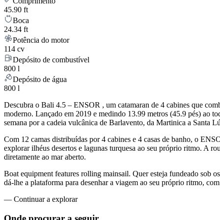
Comprimento
45.90 ft
Boca
24.34 ft
Potência do motor
114 cv
Depósito de combustível
800 l
Depósito de água
800 l
Descubra o Bali 4.5 – ENSOR , um catamaran de 4 cabines que combina
moderno. Lançado em 2019 e medindo 13.99 metros (45.9 pés) ao to
semana por a cadeia vulcânica de Barlavento, da Martinica a Santa Lú
Com 12 camas distribuídas por 4 cabines e 4 casas de banho, o ENS
explorar ilhéus desertos e lagunas turquesa ao seu próprio ritmo. A r
diretamente ao mar aberto.
Boat equipment features rolling mainsail. Quer esteja fundeado sob 
dá-lhe a plataforma para desenhar a viagem ao seu próprio ritmo, com 
—
Continuar a explorar
Onde procurar
a seguir.