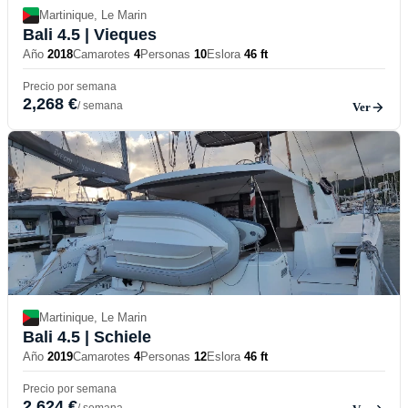
Martinique, Le Marin
Bali 4.5
| Vieques
Año
2018
Camarotes
4
Personas
10
Eslora
46 ft
Precio por semana
2,268 €
/ semana
Ver
Martinique, Le Marin
Bali 4.5
| Schiele
Año
2019
Camarotes
4
Personas
12
Eslora
46 ft
Precio por semana
2,624 €
/ semana