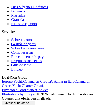
Islas Vírgenes Británicas
Bahamas
Martinica
Granada
Rutas de ejemplo
Servicios
Sobre nosotros
Gestión de yates
Sobre los catamaranes
Cómo reservar
Procedimiento de pago
Preguntas frecuentes
Guía de viaje
Empleo
Boat4You Group
Europe Yachts
Catamaran Croatia
Catamaran Italy
Catamaran
Greece
Yacht Charter Croatia
Privacidad
Condiciones
Cookies
Illustrations by Storyset
© 2026 Catamaran Charter Caribbean
Obtener una oferta personalizada
Obtener una oferta →