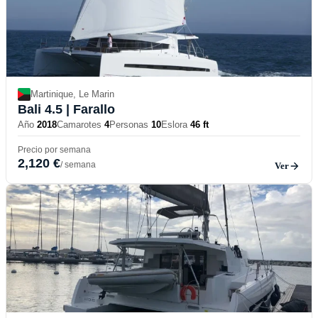
Martinique, Le Marin
Bali 4.5
| Farallo
Año
2018
Camarotes
4
Personas
10
Eslora
46 ft
Precio por semana
2,120 €
/ semana
Ver