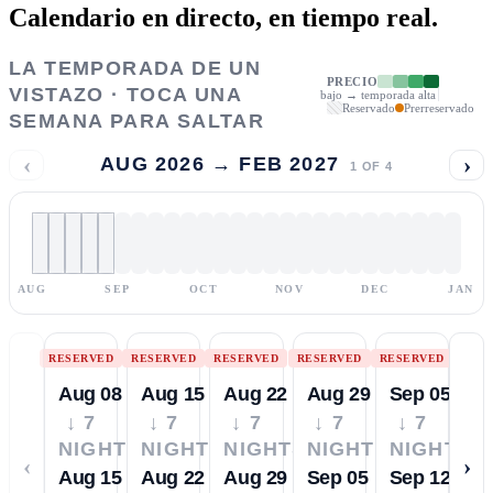
Calendario en directo,
en tiempo real.
LA TEMPORADA DE UN
PRECIO
VISTAZO · TOCA UNA
bajo → temporada alta
Reservado
Prerreservado
SEMANA PARA SALTAR
‹
›
AUG 2026 → FEB 2027
1
OF
4
AUG
SEP
OCT
NOV
DEC
JAN
RESERVED
RESERVED
RESERVED
RESERVED
RESERVED
Aug 08
Aug 15
Aug 22
Aug 29
Sep 05
↓ 7
↓ 7
↓ 7
↓ 7
↓ 7
NIGHTS
NIGHTS
NIGHTS
NIGHTS
NIGHTS
‹
›
Aug 15
Aug 22
Aug 29
Sep 05
Sep 12