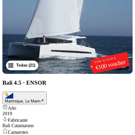
NEW CLIENTS
€100 voucher
Todas (21)
1
/
21
Bali 4.5
·
ENSOR
Martinique, Le Marin
Año
2019
Fabricante
Bali Catamarans
Camarotes