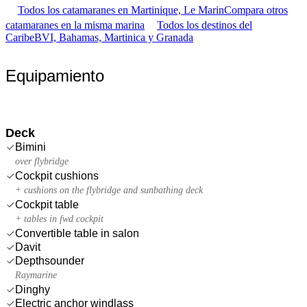
Todos los catamaranes en Martinique, Le Marin
Compara otros
catamaranes en la misma marina
Todos los destinos del
Caribe
BVI, Bahamas, Martinica y Granada
Equipamiento
Deck
Bimini
over flybridge
Cockpit cushions
+ cushions on the flybridge and sunbathing deck
Cockpit table
+ tables in fwd cockpit
Convertible table in salon
Davit
Depthsounder
Raymarine
Dinghy
Electric anchor windlass