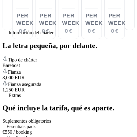
PER
PER
PER
PER
PER
WEEK
WEEK
WEEK
WEEK
WEEK
0 €
0 €
0 €
0 €
0 €
—
Información del chárter
La letra pequeña,
por delante.
Tipo de chárter
Bareboat
Fianza
8,000 EUR
Fianza asegurada
1,250 EUR
—
Extras
Qué incluye la tarifa,
qué es aparte.
Suplementos obligatorios
Essentials pack
€550 / booking