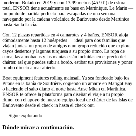
moderno. Botado en 2019 y con 13.99 metros (45.9 ft) de eslora
total, ENSOR tiene actualmente su base en Martinique, Le Marin —
un punto de partida perfecto para escapadas de una semana
navegando por la cadena volcánica de Barlovento desde Martinica
hasta Santa Lucía.
Con 12 plazas repartidas en 4 camarotes y 4 baños, ENSOR aloja
cómodamente hasta 12 huéspedes — ideal para dos familias que
viajan juntas, un grupo de amigos o un grupo reducido que explora
cayos desiertos y lagunas turquesa a su propio ritmo. La ropa de
cama, las almohadas y las mantas están incluidas en el precio del
chárter, así que puedes subir a bordo, estibar tus provisiones y poner
rumbo directo a mar abierto.
Boat equipment features rolling mainsail. Ya sea fondeado bajo los
Pitons en la bahía de Soufrière, cogiendo un amarre en Marigot Bay
o haciendo el salto diario al norte hasta Anse Mitan en Martinica,
ENSOR te ofrece la plataforma para diseñar el viaje a tu propio
ritmo, con el apoyo de nuestro equipo local de chárter de las Islas de
Barlovento desde el check-in hasta el check-out.
—
Sigue explorando
Dónde mirar
a continuación.