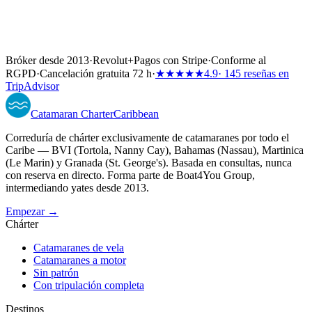
Bróker desde 2013
·
Revolut
+
Pagos con Stripe
·
Conforme al
RGPD
·
Cancelación gratuita 72 h
·
★★★★★
4.9
· 145 reseñas en
TripAdvisor
Catamaran
Charter
Caribbean
Correduría de chárter exclusivamente de catamaranes por todo el
Caribe — BVI (Tortola, Nanny Cay), Bahamas (Nassau), Martinica
(Le Marin) y Granada (St. George's). Basada en consultas, nunca
con reserva en directo. Forma parte de Boat4You Group,
intermediando yates desde 2013.
Empezar →
Chárter
Catamaranes de vela
Catamaranes a motor
Sin patrón
Con tripulación completa
Destinos