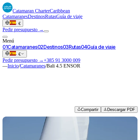
Catamaran
Charter
Caribbean
Catamaranes
Destinos
Rutas
Guía de viaje
·
€
Pedir presupuesto →
Menú
0
1
Catamaranes
0
2
Destinos
0
3
Rutas
0
4
Guía de viaje
·
€
Pedir presupuesto →
+385 91 3000 009
—
Inicio
/
Catamaranes
/
Bali 4.5 ENSOR
Compartir
Descargar PDF