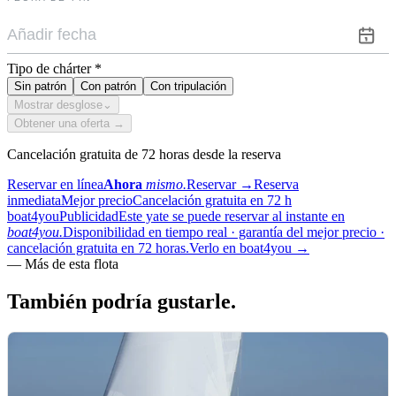
Tipo de chárter
*
Sin patrón
Con patrón
Con tripulación
Mostrar desglose
⌄
Obtener una oferta →
Cancelación gratuita de 72 horas desde la reserva
Reservar en línea
Ahora
mismo.
Reservar
→
Reserva
inmediata
Mejor precio
Cancelación gratuita en 72 h
boat4you
Publicidad
Este yate se puede reservar al instante en
boat4you.
Disponibilidad en tiempo real · garantía del mejor precio ·
cancelación gratuita en 72 horas.
Verlo en boat4you
→
—
Más de esta flota
También podría
gustarle.