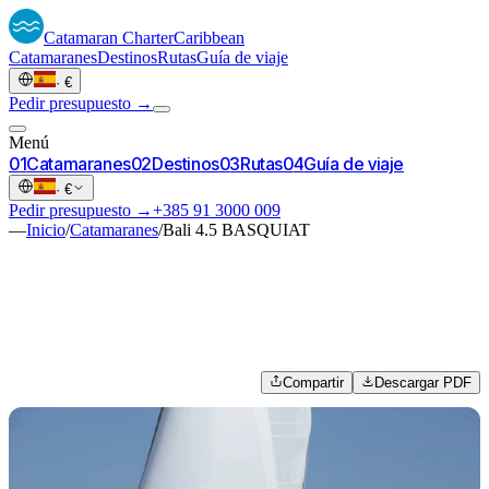
Catamaran
Charter
Caribbean
Catamaranes
Destinos
Rutas
Guía de viaje
·
€
Pedir presupuesto →
Menú
0
1
Catamaranes
0
2
Destinos
0
3
Rutas
0
4
Guía de viaje
·
€
Pedir presupuesto →
+385 91 3000 009
—
Inicio
/
Catamaranes
/
Bali 4.5 BASQUIAT
Compartir
Descargar PDF