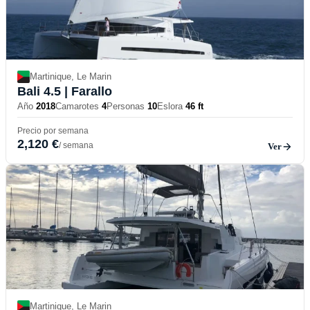
Martinique, Le Marin
Bali 4.5
| Farallo
Año
2018
Camarotes
4
Personas
10
Eslora
46 ft
Precio por semana
2,120 €
/ semana
Ver
Martinique, Le Marin