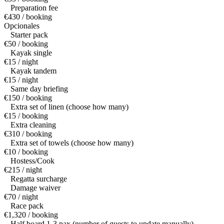
Preparation fee
€430 / booking
Opcionales
Starter pack
€50 / booking
Kayak single
€15 / night
Kayak tandem
€15 / night
Same day briefing
€150 / booking
Extra set of linen (choose how many)
€15 / booking
Extra cleaning
€310 / booking
Extra set of towels (choose how many)
€10 / booking
Hostess/Cook
€215 / night
Regatta surcharge
Damage waiver
€70 / night
Race pack
€1,320 / booking
Half board 1-3 pax (number of guests to update manually)