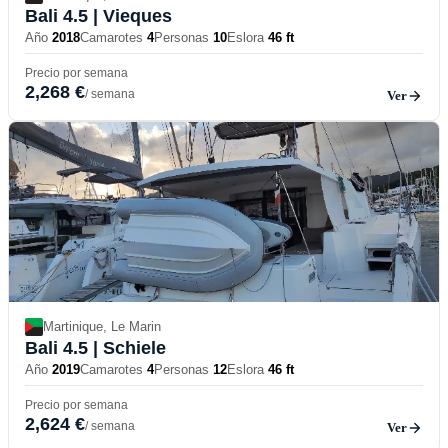
Bali 4.5
| Vieques
Año
2018
Camarotes
4
Personas
10
Eslora
46 ft
Precio por semana
2,268 €
/ semana
Ver
Martinique, Le Marin
Bali 4.5
| Schiele
Año
2019
Camarotes
4
Personas
12
Eslora
46 ft
Precio por semana
2,624 €
/ semana
Ver