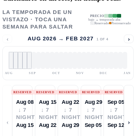
LA TEMPORADA DE UN
PRECIO
VISTAZO · TOCA UNA
bajo → temporada alta
Reservado
Prerreservado
SEMANA PARA SALTAR
‹
›
AUG 2026 → FEB 2027
1
OF
4
AUG
SEP
OCT
NOV
DEC
JAN
RESERVED
RESERVED
RESERVED
RESERVED
RESERVED
Aug 08
Aug 15
Aug 22
Aug 29
Sep 05
↓ 7
↓ 7
↓ 7
↓ 7
↓ 7
NIGHTS
NIGHTS
NIGHTS
NIGHTS
NIGHTS
‹
›
Aug 15
Aug 22
Aug 29
Sep 05
Sep 12