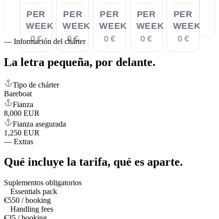
PER
PER
PER
PER
PER
WEEK
WEEK
WEEK
WEEK
WEEK
0 €
0 €
0 €
0 €
0 €
—
Información del chárter
La letra pequeña,
por delante.
Tipo de chárter
Bareboat
Fianza
8,000 EUR
Fianza asegurada
1,250 EUR
—
Extras
Qué incluye la tarifa,
qué es aparte.
Suplementos obligatorios
Essentials pack
€550 / booking
Handling fees
€35 / booking