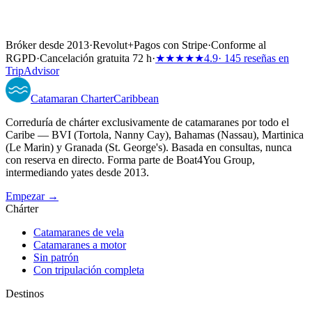
Bróker desde 2013
·
Revolut
+
Pagos con Stripe
·
Conforme al
RGPD
·
Cancelación gratuita 72 h
·
★★★★★
4.9
· 145 reseñas en
TripAdvisor
Catamaran
Charter
Caribbean
Correduría de chárter exclusivamente de catamaranes por todo el
Caribe — BVI (Tortola, Nanny Cay), Bahamas (Nassau), Martinica
(Le Marin) y Granada (St. George's). Basada en consultas, nunca
con reserva en directo. Forma parte de Boat4You Group,
intermediando yates desde 2013.
Empezar →
Chárter
Catamaranes de vela
Catamaranes a motor
Sin patrón
Con tripulación completa
Destinos