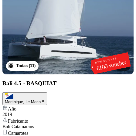
NEW CLIENTS
€100 voucher
Todas (11)
1
/
11
Bali 4.5
·
BASQUIAT
Martinique, Le Marin
Año
2019
Fabricante
Bali Catamarans
Camarotes