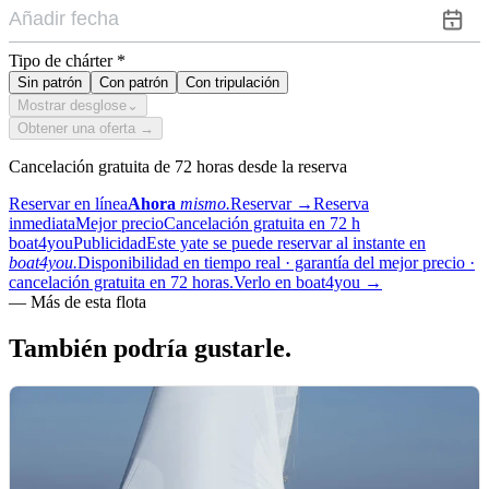
Tipo de chárter
*
Sin patrón
Con patrón
Con tripulación
Mostrar desglose
⌄
Obtener una oferta →
Cancelación gratuita de 72 horas desde la reserva
Reservar en línea
Ahora
mismo.
Reservar
→
Reserva
inmediata
Mejor precio
Cancelación gratuita en 72 h
boat4you
Publicidad
Este yate se puede reservar al instante en
boat4you.
Disponibilidad en tiempo real · garantía del mejor precio ·
cancelación gratuita en 72 horas.
Verlo en boat4you
→
—
Más de esta flota
También podría
gustarle.