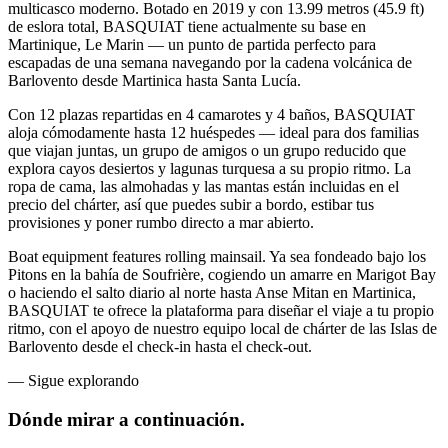
multicasco moderno. Botado en 2019 y con 13.99 metros (45.9 ft)
de eslora total, BASQUIAT tiene actualmente su base en
Martinique, Le Marin — un punto de partida perfecto para
escapadas de una semana navegando por la cadena volcánica de
Barlovento desde Martinica hasta Santa Lucía.
Con 12 plazas repartidas en 4 camarotes y 4 baños, BASQUIAT
aloja cómodamente hasta 12 huéspedes — ideal para dos familias
que viajan juntas, un grupo de amigos o un grupo reducido que
explora cayos desiertos y lagunas turquesa a su propio ritmo. La
ropa de cama, las almohadas y las mantas están incluidas en el
precio del chárter, así que puedes subir a bordo, estibar tus
provisiones y poner rumbo directo a mar abierto.
Boat equipment features rolling mainsail. Ya sea fondeado bajo los
Pitons en la bahía de Soufrière, cogiendo un amarre en Marigot Bay
o haciendo el salto diario al norte hasta Anse Mitan en Martinica,
BASQUIAT te ofrece la plataforma para diseñar el viaje a tu propio
ritmo, con el apoyo de nuestro equipo local de chárter de las Islas de
Barlovento desde el check-in hasta el check-out.
—
Sigue explorando
Dónde mirar
a continuación.