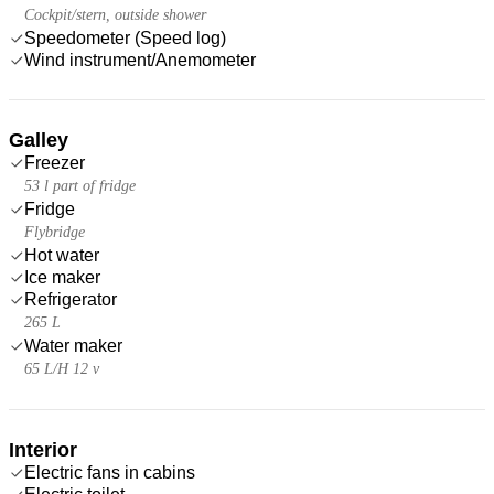
Cockpit/stern, outside shower
Speedometer (Speed log)
Wind instrument/Anemometer
Galley
Freezer
53 l part of fridge
Fridge
Flybridge
Hot water
Ice maker
Refrigerator
265 L
Water maker
65 L/H 12 v
Interior
Electric fans in cabins