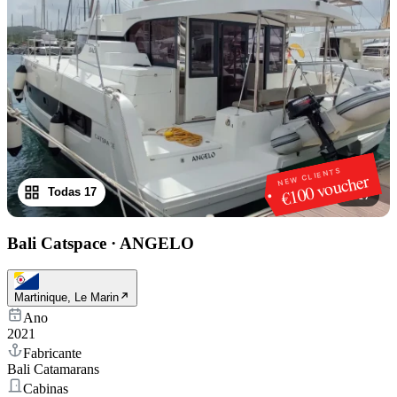
NEW CLIENTS
€100 voucher
Todas 17
1
/
17
Bali Catspace
·
ANGELO
Martinique, Le Marin
Ano
2021
Fabricante
Bali Catamarans
Cabinas