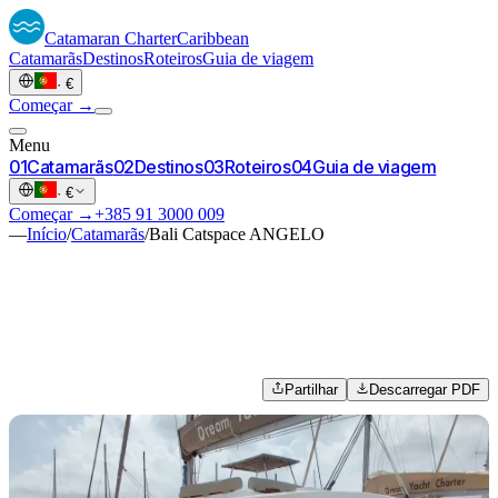
Catamaran
Charter
Caribbean
Catamarãs
Destinos
Roteiros
Guia de viagem
·
€
Começar →
Menu
0
1
Catamarãs
0
2
Destinos
0
3
Roteiros
0
4
Guia de viagem
·
€
Começar →
+385 91 3000 009
—
Início
/
Catamarãs
/
Bali Catspace ANGELO
Partilhar
Descarregar PDF