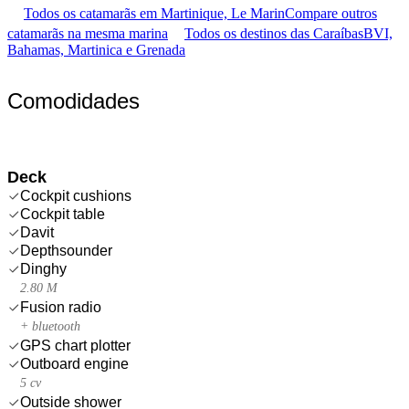
Todos os catamarãs em Martinique, Le Marin
Compare outros
catamarãs na mesma marina
Todos os destinos das Caraíbas
BVI,
Bahamas, Martinica e Grenada
Comodidades
Deck
Cockpit cushions
Cockpit table
Davit
Depthsounder
Dinghy
2.80 M
Fusion radio
+ bluetooth
GPS chart plotter
Outboard engine
5 cv
Outside shower