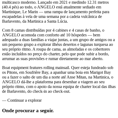
multicasco moderno. Lançado em 2021 e medindo 12.31 metros
(40.4 pés) ao todo, o ANGELO está atualmente sediado em
Martinique, Le Marin — uma rampa de lançamento perfeita para
escapadelas à vela de uma semana por a cadeia vulcânica de
Barlavento, da Martinica a Santa Lúcia.
Com 8 camas distribuídas por 4 cabines e 4 casas de banho, o
ANGELO acomoda com conforto até 10 hóspedes — bem
adequado a duas famílias a viajar juntas, a um grupo de amigos ou a
um pequeno grupo a explorar ilhéus desertos e lagunas turquesa ao
seu próprio ritmo. A roupa de cama, as almofadas e os cobertores
estão incluídos no preço do charter, pelo que pode subir a bordo,
arrumar as suas provisões e rumar diretamente ao mar aberto.
Boat equipment features rolling mainsail. Quer esteja fundeado sob
os Pitons, em Soufrière Bay, a apanhar uma boia em Marigot Bay
ou a fazer o salto de um dia a norte até Anse Mitan, na Martinica, o
ANGELO dá-lhe a plataforma para desenhar a viagem ao seu
próprio ritmo, com o apoio da nossa equipa de charter local das ilhas
de Barlavento, do check-in ao check-out.
—
Continuar a explorar
Onde procurar
a seguir.