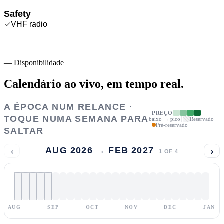
Safety
VHF radio
—
Disponibilidade
Calendário ao vivo,
em tempo real.
A ÉPOCA NUM RELANCE ·
PREÇO
TOQUE NUMA SEMANA PARA
baixo → pico
Reservado
Pré-reservado
SALTAR
‹
›
AUG 2026 → FEB 2027
1
OF
4
AUG
SEP
OCT
NOV
DEC
JAN