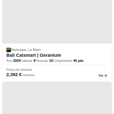
Martinique, Le Marin
Bali Catsmart
| Geranium
Ano
2024
Cabinas
4
Pessoas
10
Comprimento
40 pés
Preço por semana
2,392 €
/ semana
Ver