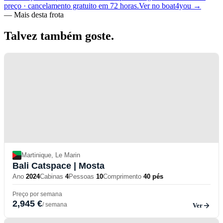
preço · cancelamento gratuito em 72 horas.
Ver no boat4you
→
—
Mais desta frota
Talvez também
goste.
Martinique, Le Marin
Bali Catspace
| Mosta
Ano
2024
Cabinas
4
Pessoas
10
Comprimento
40 pés
Preço por semana
2,945 €
/ semana
Ver