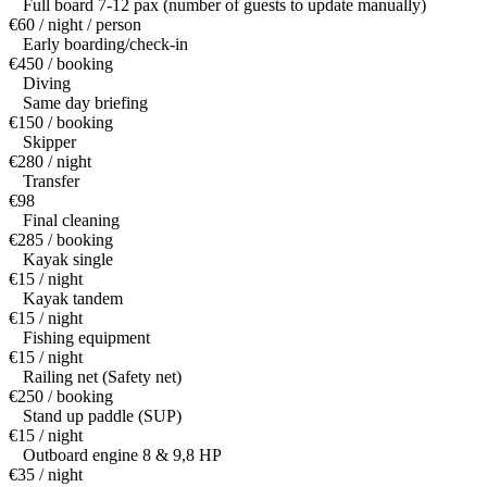
Full board 7-12 pax (number of guests to update manually)
€60 / night / person
Early boarding/check-in
€450 / booking
Diving
Same day briefing
€150 / booking
Skipper
€280 / night
Transfer
€98
Final cleaning
€285 / booking
Kayak single
€15 / night
Kayak tandem
€15 / night
Fishing equipment
€15 / night
Railing net (Safety net)
€250 / booking
Stand up paddle (SUP)
€15 / night
Outboard engine 8 & 9,8 HP
€35 / night