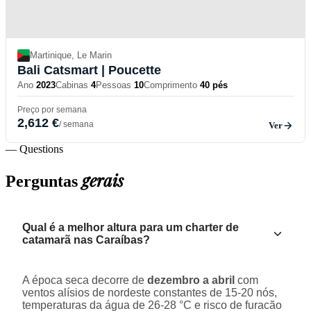
Martinique, Le Marin
Bali Catsmart
| Poucette
Ano
2023
Cabinas
4
Pessoas
10
Comprimento
40 pés
Preço por semana
2,612 €
/ semana
Ver
— Questions
gerais
Perguntas
Qual é a melhor altura para um charter de
catamarã nas Caraíbas?
A época seca decorre de
dezembro a abril
com
ventos alísios de nordeste constantes de 15-20 nós,
temperaturas da água de 26-28 °C e risco de furacão