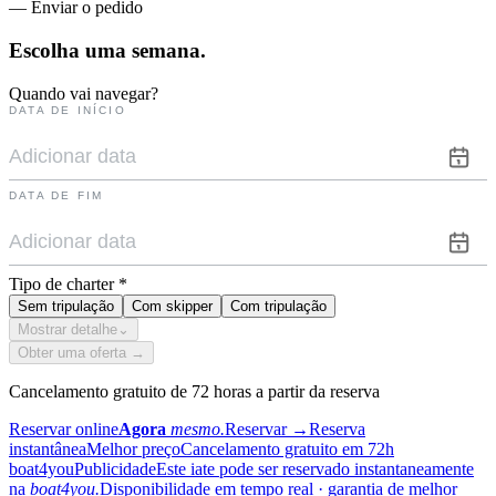
— Enviar o pedido
Escolha uma
semana.
Quando vai navegar?
DATA DE INÍCIO
DATA DE FIM
Tipo de charter
*
Sem tripulação
Com skipper
Com tripulação
Mostrar detalhe
⌄
Obter uma oferta →
Cancelamento gratuito de 72 horas a partir da reserva
Reservar online
Agora
mesmo.
Reservar
→
Reserva
instantânea
Melhor preço
Cancelamento gratuito em 72h
boat4you
Publicidade
Este iate pode ser reservado instantaneamente
na
boat4you.
Disponibilidade em tempo real · garantia de melhor