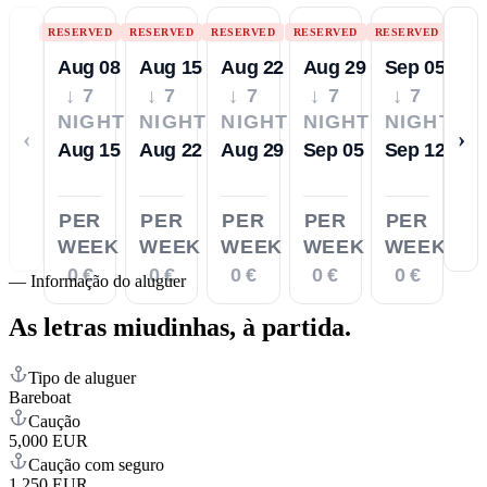
RESERVED
RESERVED
RESERVED
RESERVED
RESERVED
Aug 08
Aug 15
Aug 22
Aug 29
Sep 05
↓ 7
↓ 7
↓ 7
↓ 7
↓ 7
NIGHTS
NIGHTS
NIGHTS
NIGHTS
NIGHTS
‹
›
Aug 15
Aug 22
Aug 29
Sep 05
Sep 12
PER
PER
PER
PER
PER
WEEK
WEEK
WEEK
WEEK
WEEK
0 €
0 €
0 €
0 €
0 €
—
Informação do aluguer
As letras miudinhas,
à partida.
Tipo de aluguer
Bareboat
Caução
5,000 EUR
Caução com seguro
1,250 EUR