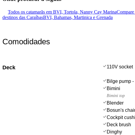
Todos os catamarãs em BVI, Tortola, Nanny Cay Marina
Compare 
destinos das Caraíbas
BVI, Bahamas, Martinica e Grenada
Comodidades
110V socket
Deck
Bilge pump - 
Bimini
Bimini top
Blender
Bosun's chair
Cockpit cush
Deck brush
Dinghy