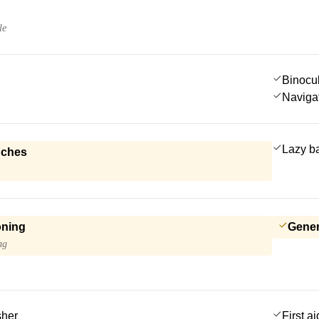
le
Binocu
Navigat
Lazy b
nches
oning
Gener
ng
sher
First ai