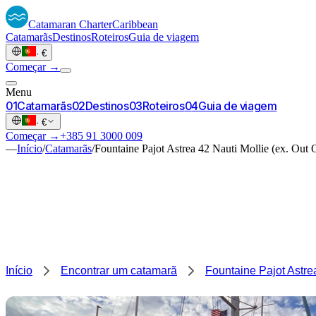
Catamaran
Charter
Caribbean
Catamarãs
Destinos
Roteiros
Guia de viagem
·
€
Começar →
Menu
0
1
Catamarãs
0
2
Destinos
0
3
Roteiros
0
4
Guia de viagem
·
€
Começar →
+385 91 3000 009
—
Início
/
Catamarãs
/
Fountaine Pajot Astrea 42 Nauti Mollie (ex. Out 
Início
Encontrar um catamarã
Fountaine Pajot Astrea