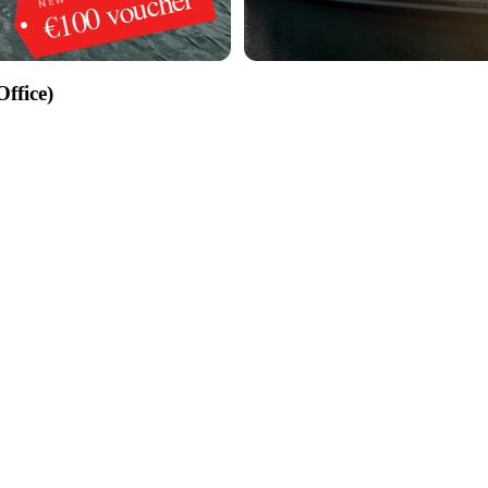
€100 voucher
Office)