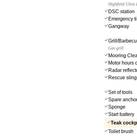
Highfield Ultr
DSC station
Emergency til
Gangway
Grill/Barbec
Gas grill
Mooring Clea
Motor hours 
Radar reflect
Rescue sling 
Set of tools
Spare anchor
Sponge
Start battery
Teak cockp
Toilet brush