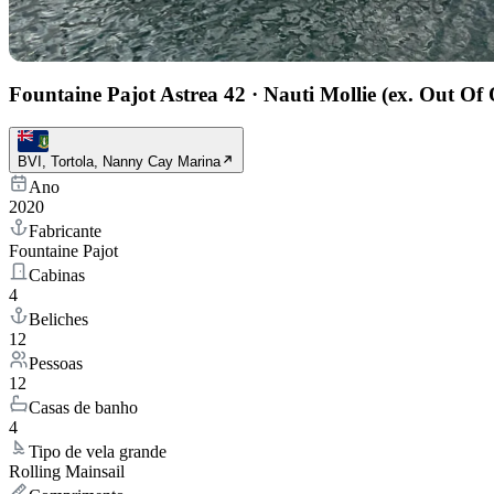
Fountaine Pajot Astrea 42
·
Nauti Mollie (ex. Out Of 
BVI, Tortola, Nanny Cay Marina
Ano
2020
Fabricante
Fountaine Pajot
Cabinas
4
Beliches
12
Pessoas
12
Casas de banho
4
Tipo de vela grande
Rolling Mainsail