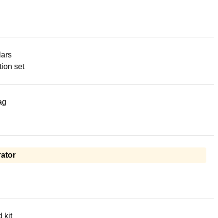
lars
ion set
ag
ator
d kit