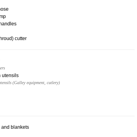
hose
mp
handles
hroud) cutter
ers
 utensils
tensils (Galley equipment, cutlery)
 and blankets