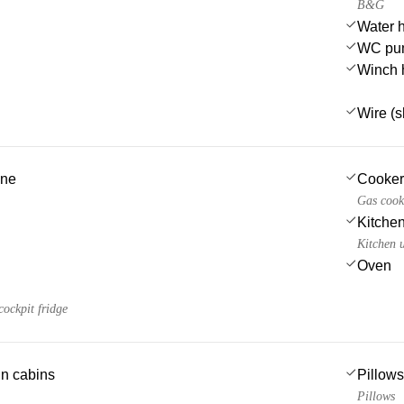
B&G
Water 
WC pu
Winch 
Wire (s
ine
Cooker
Gas cook
Kitchen
Kitchen u
Oven
ockpit fridge
 in cabins
Pillows
Pillows