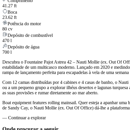
Comprimento
41.27 ft
Boca
23.62 ft
Potência do motor
80 cv
Depósito de combustível
470 l
Depósito de água
700 l
Descubra o Fountaine Pajot Astrea 42 – Nauti Mollie (ex. Out Of Off
estabilidade de um multicasco moderno. Lançado em 2020 e medindo 
rampa de lançamento perfeita para escapadelas à vela de uma semana p
Com 12 camas distribuídas por 4 cabines e 4 casas de banho, o Nauti
ou a um pequeno grupo a explorar ilhéus desertos e lagunas turquesa a
as suas provisões e rumar diretamente ao mar aberto.
Boat equipment features rolling mainsail. Quer esteja a apanhar uma 
de Sandy Cay, o Nauti Mollie (ex. Out Of Office) dá-lhe a plataforma
—
Continuar a explorar
Onde procurar
a seguir.