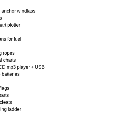
c anchor windlass
s
rt plotter
ans for fuel
g ropes
l charts
CD mp3 player + USB
 batteries
flags
parts
cleats
ng ladder