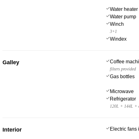
Water heater
Water pump
Winch
3+1
Windex
Coffee mach
Galley
filters provided
Gas bottles
Microwave
Refrigerator
120L + 144L + c
Electric fans
Interior