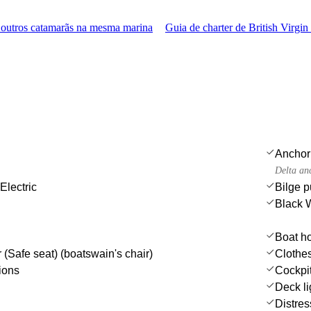
outros catamarãs na mesma marina
Guia de charter de British Virgin
Anchor
Delta an
Electric
Bilge 
Black 
Boat h
 (Safe seat) (boatswain's chair)
Clothe
ions
Cockpit
Deck li
Distres