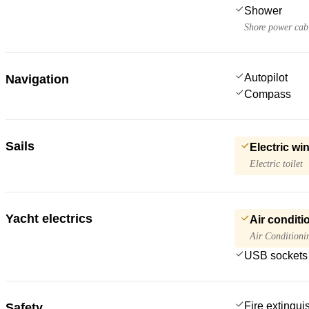
Shower
Shore power cab
Autopilot
Navigation
Compass
Sails
Electric wi
Electric toilet
Yacht electrics
Air conditi
Air Conditioni
USB sockets
Fire extingui
Safety