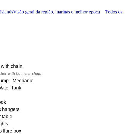
 Islands
Visão geral da região, marinas e melhor época
Todos os
 with chain
chor with 80 meter chain
pump - Mechanic
Water Tank
ook
s hangers
 table
ghts
s flare box