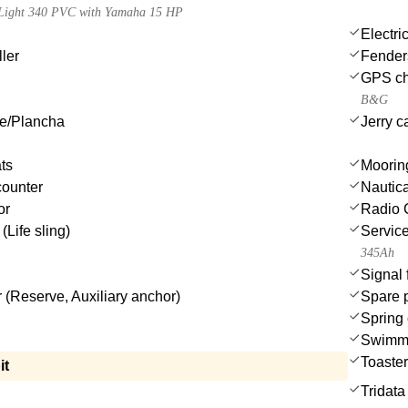
a Light 340 PVC with Yamaha 15 HP
Electri
ler
Fender
GPS cha
B&G
ue/Plancha
Jerry c
ts
Moorin
counter
Nautica
or
Radio 
(Life sling)
Service
345Ah
Signal 
 (Reserve, Auxiliary anchor)
Spare 
Spring 
Swimmi
Toaster
it
Tridata