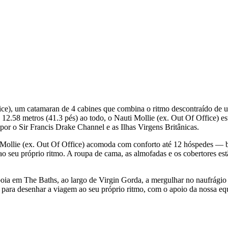
ice), um catamaran de 4 cabines que combina o ritmo descontraído de u
12.58 metros (41.3 pés) ao todo, o Nauti Mollie (ex. Out Of Office)
or o Sir Francis Drake Channel e as Ilhas Virgens Britânicas.
 Mollie (ex. Out Of Office) acomoda com conforto até 12 hóspedes — b
o seu próprio ritmo. A roupa de cama, as almofadas e os cobertores est
boia em The Baths, ao largo de Virgin Gorda, a mergulhar no naufrágio
 para desenhar a viagem ao seu próprio ritmo, com o apoio da nossa equ