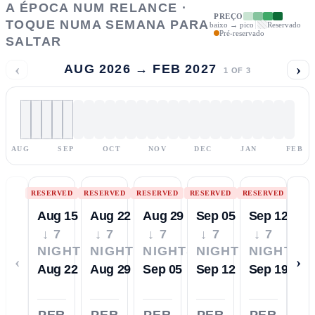
A ÉPOCA NUM RELANCE ·
PREÇO
TOQUE NUMA SEMANA PARA
baixo → pico
Reservado
Pré-reservado
SALTAR
‹
›
AUG 2026 → FEB 2027
1
OF
3
AUG
SEP
OCT
NOV
DEC
JAN
FEB
RESERVED
RESERVED
RESERVED
RESERVED
RESERVED
Aug 15
Aug 22
Aug 29
Sep 05
Sep 12
↓ 7
↓ 7
↓ 7
↓ 7
↓ 7
NIGHTS
NIGHTS
NIGHTS
NIGHTS
NIGHTS
‹
›
Aug 22
Aug 29
Sep 05
Sep 12
Sep 19
PER
PER
PER
PER
PER