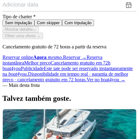
Tipo de charter
*
Sem tripulação
Com skipper
Com tripulação
Mostrar detalhe
⌄
Obter uma oferta →
Cancelamento gratuito de 72 horas a partir da reserva
Reservar online
Agora
mesmo.
Reservar
→
Reserva
instantânea
Melhor preço
Cancelamento gratuito em 72h
boat4you
Publicidade
Este iate pode ser reservado instantaneamente
na
boat4you.
Disponibilidade em tempo real · garantia de melhor
preço · cancelamento gratuito em 72 horas.
Ver no boat4you
→
—
Mais desta frota
Talvez também
goste.