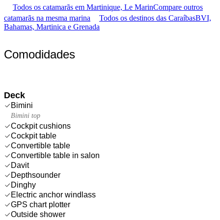
Todos os catamarãs em Martinique, Le Marin
Compare outros
catamarãs na mesma marina
Todos os destinos das Caraíbas
BVI,
Bahamas, Martinica e Grenada
Comodidades
Deck
Bimini
Bimini top
Cockpit cushions
Cockpit table
Convertible table
Convertible table in salon
Davit
Depthsounder
Dinghy
Electric anchor windlass
GPS chart plotter
Outside shower