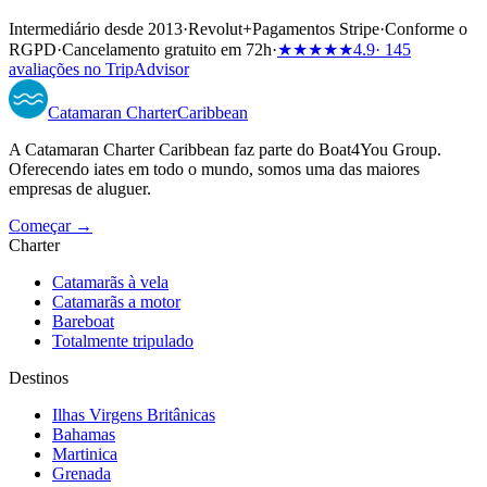
Intermediário desde 2013
·
Revolut
+
Pagamentos Stripe
·
Conforme o
RGPD
·
Cancelamento gratuito em 72h
·
★★★★★
4.9
· 145
avaliações no TripAdvisor
Catamaran
Charter
Caribbean
A Catamaran Charter Caribbean faz parte do Boat4You Group.
Oferecendo iates em todo o mundo, somos uma das maiores
empresas de aluguer.
Começar →
Charter
Catamarãs à vela
Catamarãs a motor
Bareboat
Totalmente tripulado
Destinos
Ilhas Virgens Britânicas
Bahamas
Martinica
Grenada