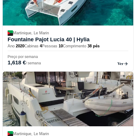
Martinique, Le Marin
Fountaine Pajot Lucia 40
| Hylia
Ano
2020
Cabinas
4
Pessoas
10
Comprimento
38 pés
Preço por semana
1,618 €
/ semana
Ver
Martinique, Le Marin