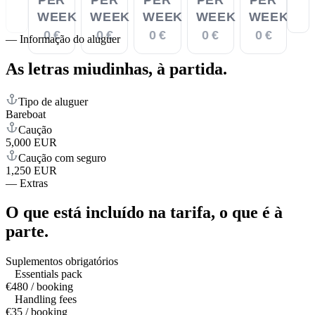
WEEK
WEEK
WEEK
WEEK
WEEK
0 €
0 €
0 €
0 €
0 €
—
Informação do aluguer
As letras miudinhas,
à partida.
Tipo de aluguer
Bareboat
Caução
5,000 EUR
Caução com seguro
1,250 EUR
—
Extras
O que está incluído na tarifa,
o que é à
parte.
Suplementos obrigatórios
Essentials pack
€480 / booking
Handling fees
€35 / booking