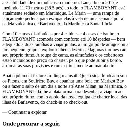
a estabilidade de um multicasco moderno. Lançado em 2017 e
medindo 11.73 metros (38.5 pés) ao todo, o FLAMBOYANT está
atualmente sediado em Martinique, Le Marin — uma rampa de
lançamento perfeita para escapadelas à vela de uma semana por a
cadeia vulcânica de Barlavento, da Martinica a Santa Lúcia.
Com 10 camas distribuídas por 4 cabines e 4 casas de banho, o
FLAMBOYANT acomoda com conforto até 10 hóspedes — bem
adequado a duas famílias a viajar juntas, a um grupo de amigos ou a
um pequeno grupo a explorar ilhéus desertos e lagunas turquesa ao
seu próprio ritmo. A roupa de cama, as almofadas e os cobertores
estão incluídos no preço do charter, pelo que pode subir a bordo,
arrumar as suas provisões e rumar diretamente ao mar aberto.
Boat equipment features rolling mainsail. Quer esteja fundeado sob
os Pitons, em Soufrière Bay, a apanhar uma boia em Marigot Bay
ou a fazer o salto de um dia a norte até Anse Mitan, na Martinica, o
FLAMBOYANT dá-lhe a plataforma para desenhar a viagem ao
seu próprio ritmo, com o apoio da nossa equipa de charter local das
ilhas de Barlavento, do check-in ao check-out.
—
Continuar a explorar
Onde procurar
a seguir.