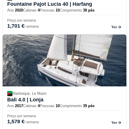
Fountaine Pajot Lucia 40
| Harfang
Ano
2020
Cabinas
4
Pessoas
10
Comprimento
38 pés
Preço por semana
1,701 €
/ semana
Ver
Martinique, Le Marin
Bali 4.0
| Lonja
Ano
2017
Cabinas
4
Pessoas
10
Comprimento
39 pés
Preço por semana
1,578 €
/ semana
Ver