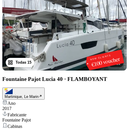
NEW CLIENTS
€100 voucher
Todas 15
1
/
15
Fountaine Pajot Lucia 40
·
FLAMBOYANT
Martinique, Le Marin
Ano
2017
Fabricante
Fountaine Pajot
Cabinas