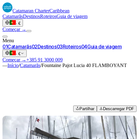
Catamaran
Charter
Caribbean
Catamarãs
Destinos
Roteiros
Guia de viagem
·
€
Começar →
Menu
0
1
Catamarãs
0
2
Destinos
0
3
Roteiros
0
4
Guia de viagem
·
€
Começar →
+385 91 3000 009
—
Início
/
Catamarãs
/
Fountaine Pajot Lucia 40 FLAMBOYANT
Partilhar
Descarregar PDF