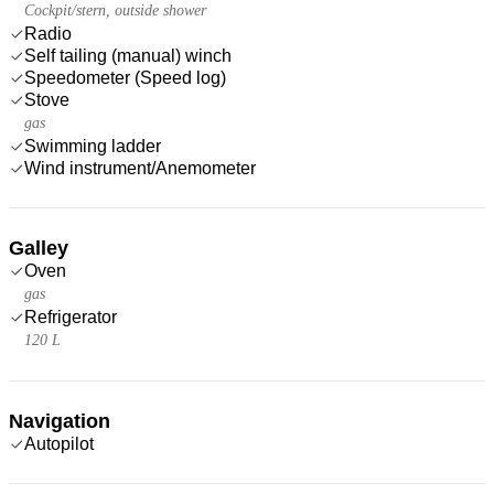
Cockpit/stern, outside shower
Radio
Self tailing (manual) winch
Speedometer (Speed log)
Stove
gas
Swimming ladder
Wind instrument/Anemometer
Galley
Oven
gas
Refrigerator
120 L
Navigation
Autopilot