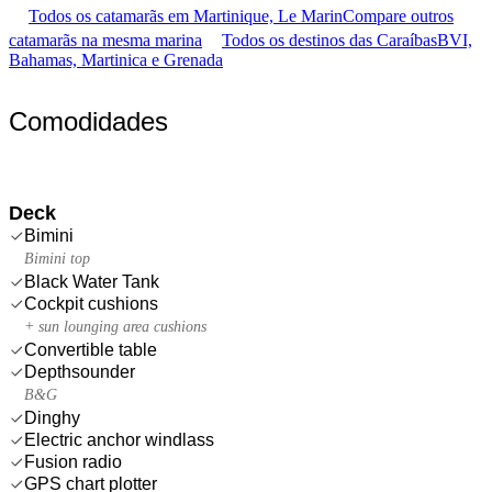
Todos os catamarãs em Martinique, Le Marin
Compare outros
catamarãs na mesma marina
Todos os destinos das Caraíbas
BVI,
Bahamas, Martinica e Grenada
Comodidades
Deck
Bimini
Bimini top
Black Water Tank
Cockpit cushions
+ sun lounging area cushions
Convertible table
Depthsounder
B&G
Dinghy
Electric anchor windlass
Fusion radio
GPS chart plotter