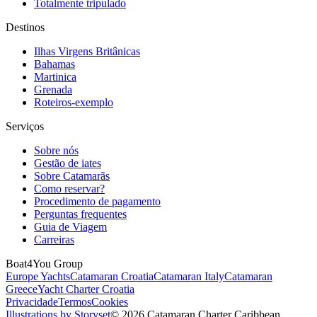
Totalmente tripulado
Destinos
Ilhas Virgens Britânicas
Bahamas
Martinica
Grenada
Roteiros-exemplo
Serviços
Sobre nós
Gestão de iates
Sobre Catamarãs
Como reservar?
Procedimento de pagamento
Perguntas frequentes
Guia de Viagem
Carreiras
Boat4You Group
Europe Yachts
Catamaran Croatia
Catamaran Italy
Catamaran
Greece
Yacht Charter Croatia
Privacidade
Termos
Cookies
Illustrations by Storyset
© 2026 Catamaran Charter Caribbean.