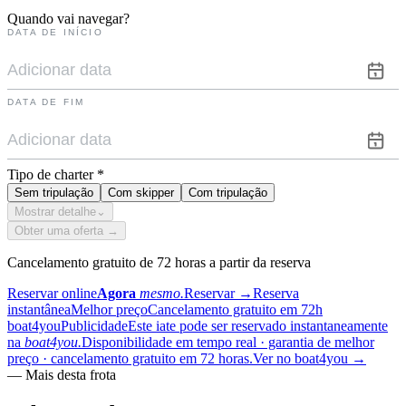
Quando vai navegar?
DATA DE INÍCIO
DATA DE FIM
Tipo de charter
*
Sem tripulação
Com skipper
Com tripulação
Mostrar detalhe
⌄
Obter uma oferta →
Cancelamento gratuito de 72 horas a partir da reserva
Reservar online
Agora
mesmo.
Reservar
→
Reserva
instantânea
Melhor preço
Cancelamento gratuito em 72h
boat4you
Publicidade
Este iate pode ser reservado instantaneamente
na
boat4you.
Disponibilidade em tempo real · garantia de melhor
preço · cancelamento gratuito em 72 horas.
Ver no boat4you
→
—
Mais desta frota