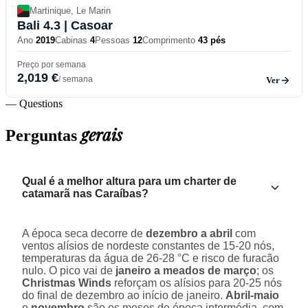
Martinique, Le Marin
Bali 4.3
| Casoar
Ano
2019
Cabinas
4
Pessoas
12
Comprimento
43 pés
Preço por semana
2,019 €
/ semana
Ver
— Questions
gerais
Perguntas
Qual é a melhor altura para um charter de
catamarã nas Caraíbas?
A época seca decorre de
dezembro a abril
com
ventos alísios de nordeste constantes de 15-20 nós,
temperaturas da água de 26-28 °C e risco de furacão
nulo. O pico vai de
janeiro a meados de março
; os
Christmas Winds
reforçam os alísios para 20-25 nós
do final de dezembro ao início de janeiro.
Abril-maio
e
novembro
são os meses de época intermédia, com