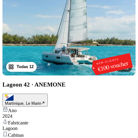
NEW CLIENTS
€100 voucher
Todas 12
1
/
12
Lagoon 42
·
ANEMONE
Martinique, Le Marin
Ano
2024
Fabricante
Lagoon
Cabinas