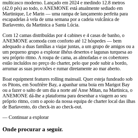
multicasco moderno. Lançado em 2024 e medindo 12.8 metros
(42.0 pés) ao todo, o ANEMONE está atualmente sediado em
Martinique, Le Marin — uma rampa de lançamento perfeita para
escapadelas à vela de uma semana por a cadeia vulcânica de
Barlavento, da Martinica a Santa Lúcia.
Com 12 camas distribuídas por 4 cabines e 4 casas de banho, o
ANEMONE acomoda com conforto até 12 hóspedes — bem
adequado a duas famílias a viajar juntas, a um grupo de amigos ou a
um pequeno grupo a explorar ilhéus desertos e lagunas turquesa ao
seu próprio ritmo. A roupa de cama, as almofadas e os cobertores
estão incluídos no preço do charter, pelo que pode subir a bordo,
arrumar as suas provisões e rumar diretamente ao mar aberto.
Boat equipment features rolling mainsail. Quer esteja fundeado sob
os Pitons, em Soufrière Bay, a apanhar uma boia em Marigot Bay
ou a fazer o salto de um dia a norte até Anse Mitan, na Martinica, o
ANEMONE dá-lhe a plataforma para desenhar a viagem ao seu
próprio ritmo, com o apoio da nossa equipa de charter local das ilhas
de Barlavento, do check-in ao check-out.
—
Continuar a explorar
Onde procurar
a seguir.