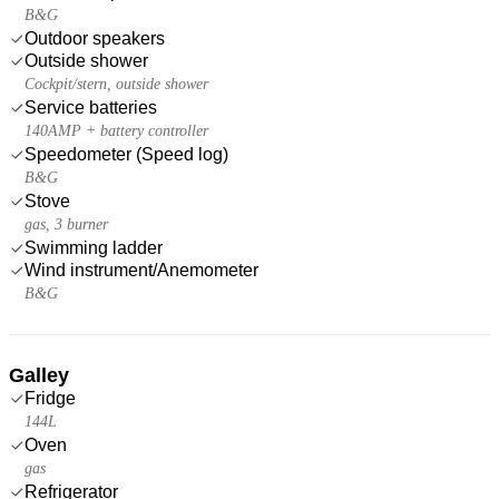
B&G
Outdoor speakers
Outside shower
Cockpit/stern, outside shower
Service batteries
140AMP + battery controller
Speedometer (Speed log)
B&G
Stove
gas, 3 burner
Swimming ladder
Wind instrument/Anemometer
B&G
Galley
Fridge
144L
Oven
gas
Refrigerator