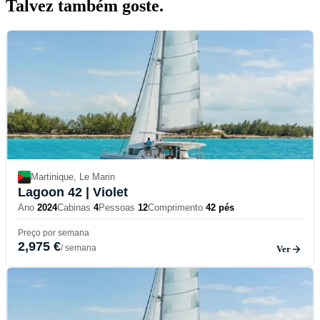
Talvez também
goste.
Martinique, Le Marin
Lagoon 42
| Violet
Ano
2024
Cabinas
4
Pessoas
12
Comprimento
42 pés
Preço por semana
2,975 €
/ semana
Ver