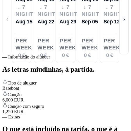
↓ 7
↓ 7
↓ 7
↓ 7
↓ 7
NIGHTS
NIGHTS
NIGHTS
NIGHTS
NIGHTS
‹
›
Aug 15
Aug 22
Aug 29
Sep 05
Sep 12
PER
PER
PER
PER
PER
WEEK
WEEK
WEEK
WEEK
WEEK
0 €
0 €
0 €
0 €
0 €
—
Informação do aluguer
As letras miudinhas,
à partida.
Tipo de aluguer
Bareboat
Caução
6,000 EUR
Caução com seguro
1,250 EUR
—
Extras
O que está incluído na tarifa,
o que é à