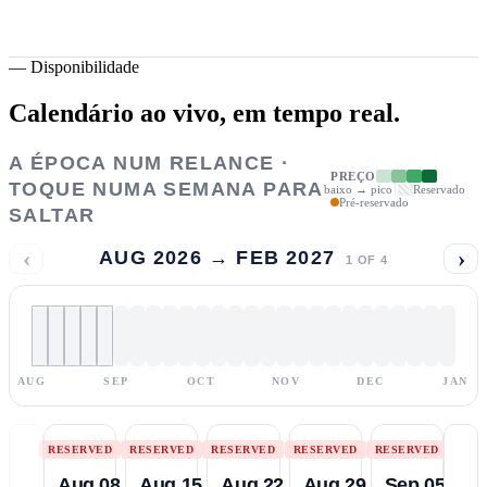
—
Disponibilidade
Calendário ao vivo,
em tempo real.
A ÉPOCA NUM RELANCE ·
PREÇO
TOQUE NUMA SEMANA PARA
baixo → pico
Reservado
Pré-reservado
SALTAR
‹
›
AUG 2026 → FEB 2027
1
OF
4
AUG
SEP
OCT
NOV
DEC
JAN
RESERVED
RESERVED
RESERVED
RESERVED
RESERVED
Aug 08
Aug 15
Aug 22
Aug 29
Sep 05