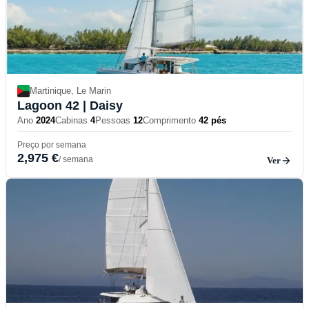
Martinique, Le Marin
Lagoon 42
| Daisy
Ano
2024
Cabinas
4
Pessoas
12
Comprimento
42 pés
Preço por semana
2,975 €
/ semana
Ver