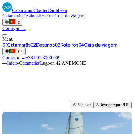
Catamaran
Charter
Caribbean
Catamarãs
Destinos
Roteiros
Guia de viagem
·
€
Começar →
Menu
0
1
Catamarãs
0
2
Destinos
0
3
Roteiros
0
4
Guia de viagem
·
€
Começar →
+385 91 3000 009
—
Início
/
Catamarãs
/
Lagoon 42 ANEMONE
Partilhar
Descarregar PDF