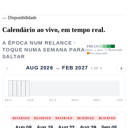
—
Disponibilidade
Calendário ao vivo,
em tempo real.
A ÉPOCA NUM RELANCE ·
PREÇO
TOQUE NUMA SEMANA PARA
baixo → pico
Reservado
Pré-reservado
SALTAR
‹
›
AUG 2026 → FEB 2027
1
OF
4
AUG
SEP
OCT
NOV
DEC
JAN
RESERVED
RESERVED
RESERVED
RESERVED
RESERVED
Aug 08
Aug 15
Aug 22
Aug 29
Sep 05