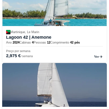
Martinique, Le Marin
Lagoon 42
| Anemone
Ano
2024
Cabinas
4
Pessoas
12
Comprimento
42 pés
Preço por semana
2,975 €
/ semana
Ver