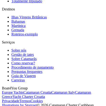
Totalmente tripulado
Destinos
Ilhas Virgens Britânicas
Bahamas
Martinica
Grenada
Roteiros-exemplo
Serviços
Sobre nós
Gestão de iates
Sobre Catamarãs
Como reservar?
Procedimento de pagamento
Perguntas frequentes
Guia de Viagem
Carreiras
Boat4You Group
Europe Yachts
Catamaran Croatia
Catamaran Italy
Catamaran
Greece
Yacht Charter Croatia
Privacidade
Termos
Cookies
Illustrations by Storyset
© 2026 Catamaran Charter Caribbean.