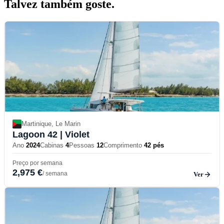
Talvez também
goste.
Martinique, Le Marin
Lagoon 42
| Violet
Ano
2024
Cabinas
4
Pessoas
12
Comprimento
42 pés
Preço por semana
2,975 €
/ semana
Ver