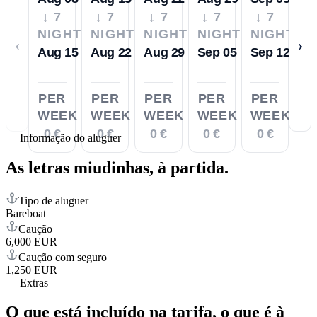
↓ 7
↓ 7
↓ 7
↓ 7
↓ 7
NIGHTS
NIGHTS
NIGHTS
NIGHTS
NIGHTS
‹
›
Aug 15
Aug 22
Aug 29
Sep 05
Sep 12
PER
PER
PER
PER
PER
WEEK
WEEK
WEEK
WEEK
WEEK
0 €
0 €
0 €
0 €
0 €
—
Informação do aluguer
As letras miudinhas,
à partida.
Tipo de aluguer
Bareboat
Caução
6,000 EUR
Caução com seguro
1,250 EUR
—
Extras
O que está incluído na tarifa,
o que é à