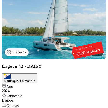
NEW CLIENTS
€100 voucher
Todas 12
1
/
12
Lagoon 42
·
DAISY
Martinique, Le Marin
Ano
2024
Fabricante
Lagoon
Cabinas