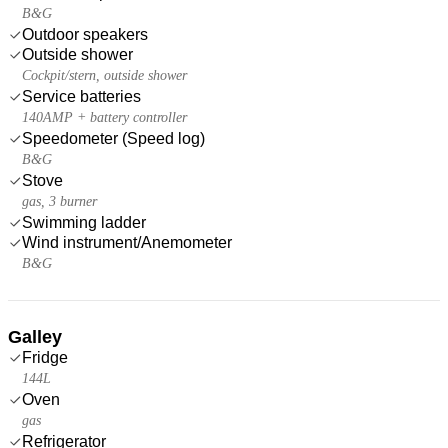
B&G
Outdoor speakers
Outside shower
Cockpit/stern, outside shower
Service batteries
140AMP + battery controller
Speedometer (Speed log)
B&G
Stove
gas, 3 burner
Swimming ladder
Wind instrument/Anemometer
B&G
Galley
Fridge
144L
Oven
gas
Refrigerator