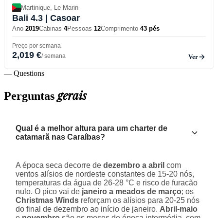
Martinique, Le Marin
Bali 4.3
| Casoar
Ano
2019
Cabinas
4
Pessoas
12
Comprimento
43 pés
Preço por semana
2,019 €
/ semana
Ver
— Questions
gerais
Perguntas
Qual é a melhor altura para um charter de
catamarã nas Caraíbas?
A época seca decorre de
dezembro a abril
com
ventos alísios de nordeste constantes de 15-20 nós,
temperaturas da água de 26-28 °C e risco de furacão
nulo. O pico vai de
janeiro a meados de março
; os
Christmas Winds
reforçam os alísios para 20-25 nós
do final de dezembro ao início de janeiro.
Abril-maio
e
novembro
são os meses de época intermédia, com