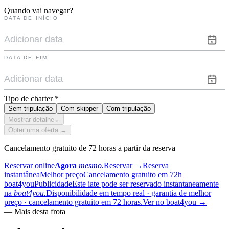
Quando vai navegar?
DATA DE INÍCIO
DATA DE FIM
Tipo de charter
*
Sem tripulação
Com skipper
Com tripulação
Mostrar detalhe
⌄
Obter uma oferta →
Cancelamento gratuito de 72 horas a partir da reserva
Reservar online
Agora
mesmo.
Reservar
→
Reserva
instantânea
Melhor preço
Cancelamento gratuito em 72h
boat4you
Publicidade
Este iate pode ser reservado instantaneamente
na
boat4you.
Disponibilidade em tempo real · garantia de melhor
preço · cancelamento gratuito em 72 horas.
Ver no boat4you
→
—
Mais desta frota