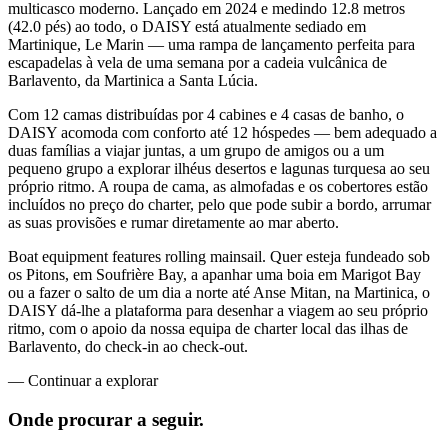
multicasco moderno. Lançado em 2024 e medindo 12.8 metros
(42.0 pés) ao todo, o DAISY está atualmente sediado em
Martinique, Le Marin — uma rampa de lançamento perfeita para
escapadelas à vela de uma semana por a cadeia vulcânica de
Barlavento, da Martinica a Santa Lúcia.
Com 12 camas distribuídas por 4 cabines e 4 casas de banho, o
DAISY acomoda com conforto até 12 hóspedes — bem adequado a
duas famílias a viajar juntas, a um grupo de amigos ou a um
pequeno grupo a explorar ilhéus desertos e lagunas turquesa ao seu
próprio ritmo. A roupa de cama, as almofadas e os cobertores estão
incluídos no preço do charter, pelo que pode subir a bordo, arrumar
as suas provisões e rumar diretamente ao mar aberto.
Boat equipment features rolling mainsail. Quer esteja fundeado sob
os Pitons, em Soufrière Bay, a apanhar uma boia em Marigot Bay
ou a fazer o salto de um dia a norte até Anse Mitan, na Martinica, o
DAISY dá-lhe a plataforma para desenhar a viagem ao seu próprio
ritmo, com o apoio da nossa equipa de charter local das ilhas de
Barlavento, do check-in ao check-out.
—
Continuar a explorar
Onde procurar
a seguir.