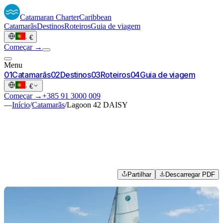
Catamaran
Charter
Caribbean
Catamarãs
Destinos
Roteiros
Guia de viagem
·
€
Começar →
Menu
0
1
Catamarãs
0
2
Destinos
0
3
Roteiros
0
4
Guia de viagem
·
€
Começar →
+385 91 3000 009
—
Início
/
Catamarãs
/
Lagoon 42 DAISY
Partilhar
Descarregar PDF