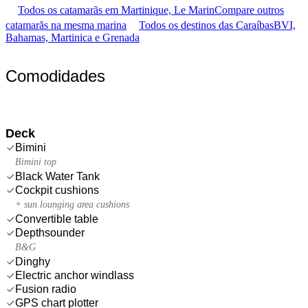
Todos os catamarãs em Martinique, Le Marin
Compare outros
catamarãs na mesma marina
Todos os destinos das Caraíbas
BVI,
Bahamas, Martinica e Grenada
Comodidades
Deck
Bimini
Bimini top
Black Water Tank
Cockpit cushions
+ sun lounging area cushions
Convertible table
Depthsounder
B&G
Dinghy
Electric anchor windlass
Fusion radio
GPS chart plotter