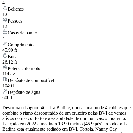
4
Beliches
12
Pessoas
12
Casas de banho
4
Comprimento
45.90 ft
Boca
26.12 ft
Potência do motor
114 cv
Depósito de combustível
1040 l
Depósito de água
600 l
Descubra o Lagoon 46 – La Badine, um catamaran de 4 cabines que
combina o ritmo descontraído de um cruzeiro pelas BVI de ventos
alísios com o conforto e a estabilidade de um multicasco moderno.
Lançado em 2022 e medindo 13.99 metros (45.9 pés) ao todo, o La
Badine está atualmente sediado em BVI, Tortola, Nanny Cay