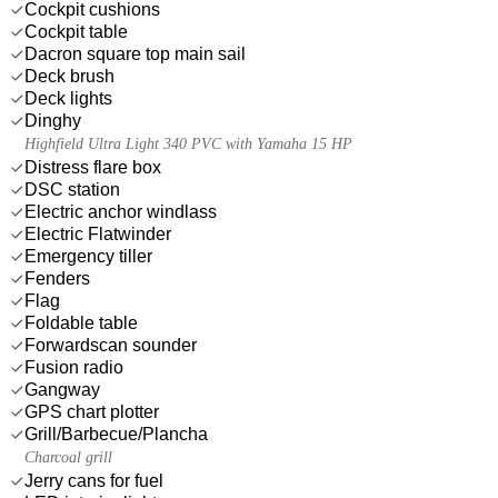
Cockpit cushions
Cockpit table
Dacron square top main sail
Deck brush
Deck lights
Dinghy
Highfield Ultra Light 340 PVC with Yamaha 15 HP
Distress flare box
DSC station
Electric anchor windlass
Electric Flatwinder
Emergency tiller
Fenders
Flag
Foldable table
Forwardscan sounder
Fusion radio
Gangway
GPS chart plotter
Grill/Barbecue/Plancha
Charcoal grill
Jerry cans for fuel