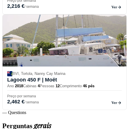
Preço por semana
2,216 €
/ semana
Ver
BVI, Tortola, Nanny Cay Marina
Lagoon 450 F
| Moët
Ano
2018
Cabinas
4
Pessoas
12
Comprimento
46 pés
Preço por semana
2,462 €
/ semana
Ver
— Questions
gerais
Perguntas