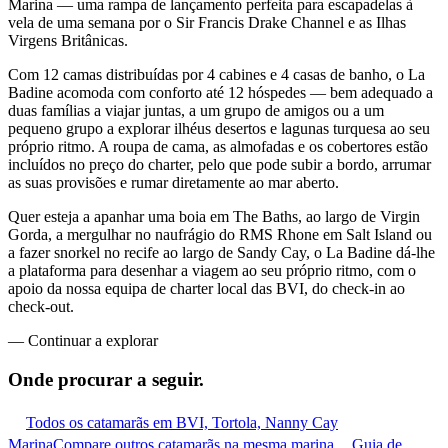
Marina — uma rampa de lançamento perfeita para escapadelas à
vela de uma semana por o Sir Francis Drake Channel e as Ilhas
Virgens Britânicas.
Com 12 camas distribuídas por 4 cabines e 4 casas de banho, o La
Badine acomoda com conforto até 12 hóspedes — bem adequado a
duas famílias a viajar juntas, a um grupo de amigos ou a um
pequeno grupo a explorar ilhéus desertos e lagunas turquesa ao seu
próprio ritmo. A roupa de cama, as almofadas e os cobertores estão
incluídos no preço do charter, pelo que pode subir a bordo, arrumar
as suas provisões e rumar diretamente ao mar aberto.
Quer esteja a apanhar uma boia em The Baths, ao largo de Virgin
Gorda, a mergulhar no naufrágio do RMS Rhone em Salt Island ou
a fazer snorkel no recife ao largo de Sandy Cay, o La Badine dá-lhe
a plataforma para desenhar a viagem ao seu próprio ritmo, com o
apoio da nossa equipa de charter local das BVI, do check-in ao
check-out.
—
Continuar a explorar
Onde procurar
a seguir.
Todos os catamarãs em BVI, Tortola, Nanny Cay
Marina
Compare outros catamarãs na mesma marina
Guia de