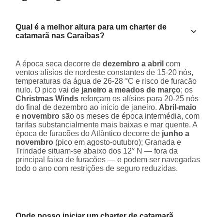
Qual é a melhor altura para um charter de
catamarã nas Caraíbas?
A época seca decorre de
dezembro a abril
com
ventos alísios de nordeste constantes de 15-20 nós,
temperaturas da água de 26-28 °C e risco de furacão
nulo. O pico vai de
janeiro a meados de março
; os
Christmas Winds
reforçam os alísios para 20-25 nós
do final de dezembro ao início de janeiro.
Abril-maio
e
novembro
são os meses de época intermédia, com
tarifas substancialmente mais baixas e mar quente. A
época de furacões do Atlântico decorre de
junho a
novembro
(pico em agosto-outubro); Granada e
Trindade situam-se abaixo dos 12° N — fora da
principal faixa de furacões — e podem ser navegadas
todo o ano com restrições de seguro reduzidas.
Onde posso iniciar um charter de catamarã