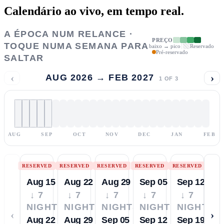
Calendário ao vivo,
em tempo real.
A ÉPOCA NUM RELANCE ·
PREÇO
TOQUE NUMA SEMANA PARA
baixo → pico
Reservado
Pré-reservado
SALTAR
‹
›
AUG 2026 → FEB 2027
1
OF
3
AUG
SEP
OCT
NOV
DEC
JAN
FEB
RESERVED
RESERVED
RESERVED
RESERVED
RESERVED
Aug 15
Aug 22
Aug 29
Sep 05
Sep 12
↓ 7
↓ 7
↓ 7
↓ 7
↓ 7
NIGHTS
NIGHTS
NIGHTS
NIGHTS
NIGHTS
‹
›
Aug 22
Aug 29
Sep 05
Sep 12
Sep 19