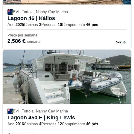
BVI, Tortola, Nanny Cay Marina
Lagoon 46
| Kállos
Ano
2025
Cabinas
3
Pessoas
10
Comprimento
46 pés
Preço por semana
2,586 €
/ semana
Ver
BVI, Tortola, Nanny Cay Marina
Lagoon 450 F
| King Lewis
Ano
2016
Cabinas
4
Pessoas
12
Comprimento
46 pés