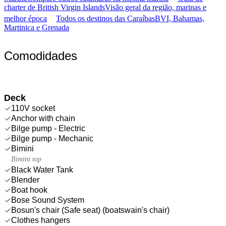
charter de British Virgin Islands
Visão geral da região, marinas e
melhor época
Todos os destinos das Caraíbas
BVI, Bahamas,
Martinica e Grenada
Comodidades
Deck
110V socket
Anchor with chain
Bilge pump - Electric
Bilge pump - Mechanic
Bimini
Bimini top
Black Water Tank
Blender
Boat hook
Bose Sound System
Bosun's chair (Safe seat) (boatswain's chair)
Clothes hangers