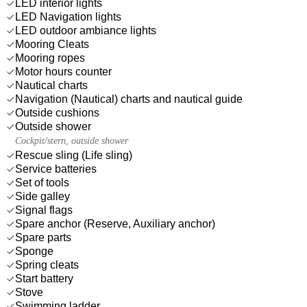
LED interior lights
LED Navigation lights
LED outdoor ambiance lights
Mooring Cleats
Mooring ropes
Motor hours counter
Nautical charts
Navigation (Nautical) charts and nautical guide
Outside cushions
Outside shower
Cockpit/stern, outside shower
Rescue sling (Life sling)
Service batteries
Set of tools
Side galley
Signal flags
Spare anchor (Reserve, Auxiliary anchor)
Spare parts
Sponge
Spring cleats
Start battery
Stove
Swimming ladder