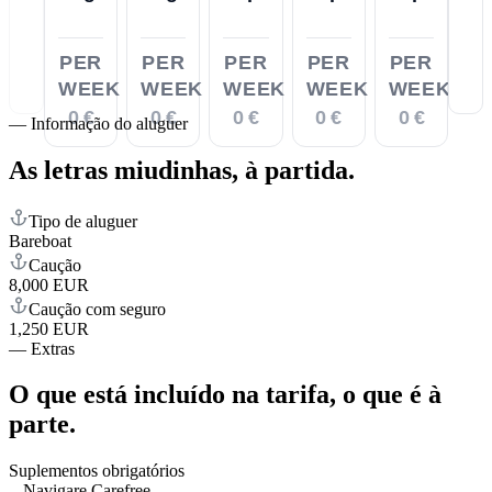
PER
PER
PER
PER
PER
WEEK
WEEK
WEEK
WEEK
WEEK
0 €
0 €
0 €
0 €
0 €
—
Informação do aluguer
As letras miudinhas,
à partida.
Tipo de aluguer
Bareboat
Caução
8,000 EUR
Caução com seguro
1,250 EUR
—
Extras
O que está incluído na tarifa,
o que é à
parte.
Suplementos obrigatórios
Navigare Carefree