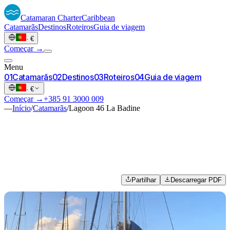
Catamaran
Charter
Caribbean
Catamarãs
Destinos
Roteiros
Guia de viagem
·
€
Começar →
Menu
0
1
Catamarãs
0
2
Destinos
0
3
Roteiros
0
4
Guia de viagem
·
€
Começar →
+385 91 3000 009
—
Início
/
Catamarãs
/
Lagoon 46 La Badine
Partilhar
Descarregar PDF