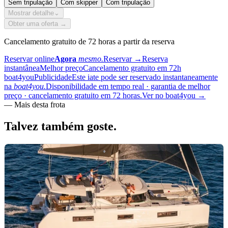
Sem tripulação
Com skipper
Com tripulação
Mostrar detalhe
⌄
Obter uma oferta →
Cancelamento gratuito de 72 horas a partir da reserva
Reservar online
Agora
mesmo.
Reservar
→
Reserva
instantânea
Melhor preço
Cancelamento gratuito em 72h
boat4you
Publicidade
Este iate pode ser reservado instantaneamente
na
boat4you.
Disponibilidade em tempo real · garantia de melhor
preço · cancelamento gratuito em 72 horas.
Ver no boat4you
→
—
Mais desta frota
Talvez também
goste.