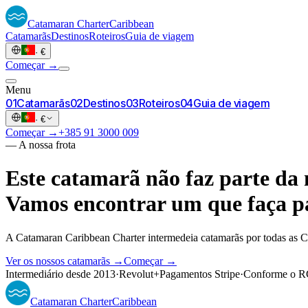
Catamaran
Charter
Caribbean
Catamarãs
Destinos
Roteiros
Guia de viagem
·
€
Começar →
Menu
0
1
Catamarãs
0
2
Destinos
0
3
Roteiros
0
4
Guia de viagem
·
€
Começar →
+385 91 3000 009
—
A nossa frota
Este catamarã não faz parte da 
Vamos encontrar um que faça pa
A Catamaran Caribbean Charter intermedeia catamarãs por todas as C
Ver os nossos catamarãs →
Começar →
Intermediário desde 2013
·
Revolut
+
Pagamentos Stripe
·
Conforme o 
Catamaran
Charter
Caribbean