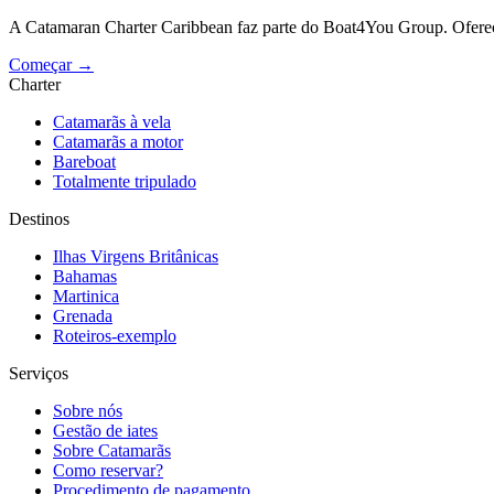
A Catamaran Charter Caribbean faz parte do Boat4You Group. Ofere
Começar →
Charter
Catamarãs à vela
Catamarãs a motor
Bareboat
Totalmente tripulado
Destinos
Ilhas Virgens Britânicas
Bahamas
Martinica
Grenada
Roteiros-exemplo
Serviços
Sobre nós
Gestão de iates
Sobre Catamarãs
Como reservar?
Procedimento de pagamento