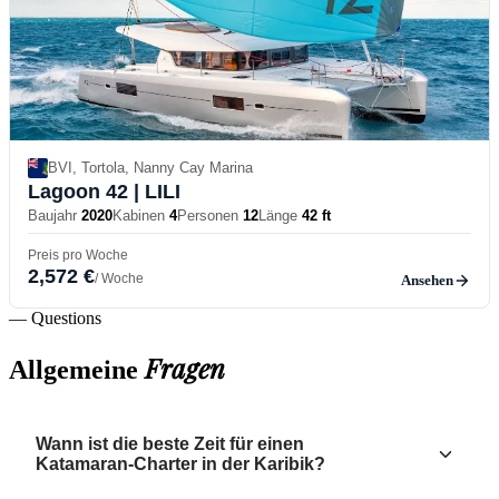
BVI, Tortola, Nanny Cay Marina
Lagoon 42
| LILI
Baujahr
2020
Kabinen
4
Personen
12
Länge
42 ft
Preis pro Woche
2,572 €
/ Woche
Ansehen
— Questions
Fragen
Allgemeine
Wann ist die beste Zeit für einen
Katamaran-Charter in der Karibik?