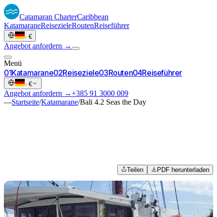
Catamaran
Charter
Caribbean
Katamarane
Reiseziele
Routen
Reiseführer
·
€
Angebot anfordern →
Menü
0
1
Katamarane
0
2
Reiseziele
0
3
Routen
0
4
Reiseführer
·
€
Angebot anfordern →
+385 91 3000 009
—
Startseite
/
Katamarane
/
Bali 4.2 Seas the Day
Teilen
PDF herunterladen