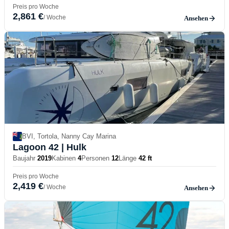
Preis pro Woche
2,861 €
/ Woche
Ansehen
BVI, Tortola, Nanny Cay Marina
Lagoon 42
| Hulk
Baujahr
2019
Kabinen
4
Personen
12
Länge
42 ft
Preis pro Woche
2,419 €
/ Woche
Ansehen