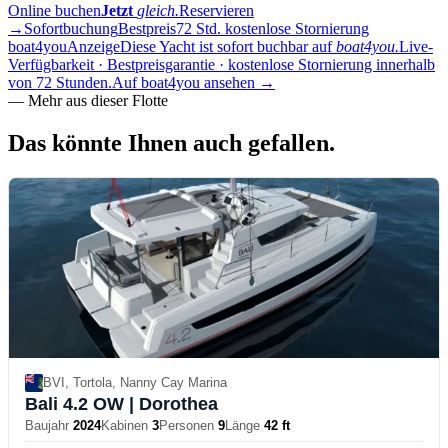
Online buchen
Jetzt
gleich.
Reservieren
→
Sofortbuchung
Bestpreis
72 Std. kostenlose Stornierung
boat4you
Anzeige
Diese Yacht ist sofort buchbar auf
boat4you.
Live-
Verfügbarkeit · Bestpreisgarantie · kostenlose Stornierung innerhalb
von 72 Stunden.
Auf boat4you ansehen
→
—
Mehr aus dieser Flotte
Das könnte Ihnen auch
gefallen.
BVI, Tortola, Nanny Cay Marina
Bali 4.2 OW
| Dorothea
Baujahr
2024
Kabinen
3
Personen
9
Länge
42 ft