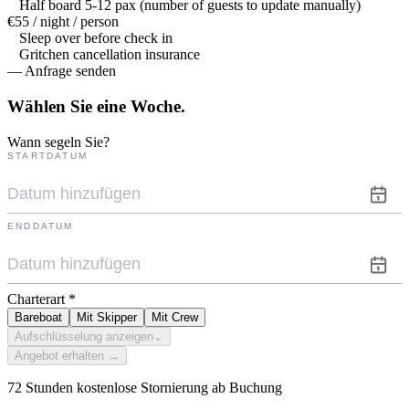
Half board 5-12 pax (number of guests to update manually)
€55 / night / person
Sleep over before check in
Gritchen cancellation insurance
— Anfrage senden
Wählen Sie eine
Woche.
Wann segeln Sie?
STARTDATUM
ENDDATUM
Charterart
*
Bareboat
Mit Skipper
Mit Crew
Aufschlüsselung anzeigen
⌄
Angebot erhalten →
72 Stunden kostenlose Stornierung ab Buchung