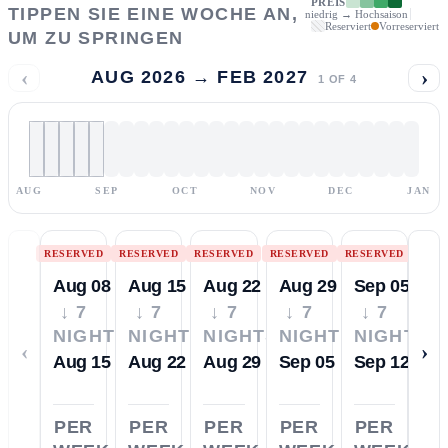
PREIS
TIPPEN SIE EINE WOCHE AN,
niedrig → Hochsaison
Reserviert
Vorreserviert
UM ZU SPRINGEN
‹
›
AUG 2026 → FEB 2027
1
OF
4
AUG
SEP
OCT
NOV
DEC
JAN
RESERVED
RESERVED
RESERVED
RESERVED
RESERVED
Aug 08
Aug 15
Aug 22
Aug 29
Sep 05
↓ 7
↓ 7
↓ 7
↓ 7
↓ 7
NIGHTS
NIGHTS
NIGHTS
NIGHTS
NIGHTS
‹
›
Aug 15
Aug 22
Aug 29
Sep 05
Sep 12
PER
PER
PER
PER
PER