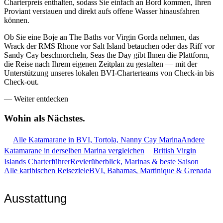
Charterpreis enthalten, sodass Sie einfach an Bord kommen, Ihren
Proviant verstauen und direkt aufs offene Wasser hinausfahren
können.
Ob Sie eine Boje an The Baths vor Virgin Gorda nehmen, das
Wrack der RMS Rhone vor Salt Island betauchen oder das Riff vor
Sandy Cay beschnorcheln, Seas the Day gibt Ihnen die Plattform,
die Reise nach Ihrem eigenen Zeitplan zu gestalten — mit der
Unterstützung unseres lokalen BVI-Charterteams von Check-in bis
Check-out.
—
Weiter entdecken
Wohin als
Nächstes.
Alle Katamarane in BVI, Tortola, Nanny Cay Marina
Andere
Katamarane in derselben Marina vergleichen
British Virgin
Islands Charterführer
Revierüberblick, Marinas & beste Saison
Alle karibischen Reiseziele
BVI, Bahamas, Martinique & Grenada
Ausstattung