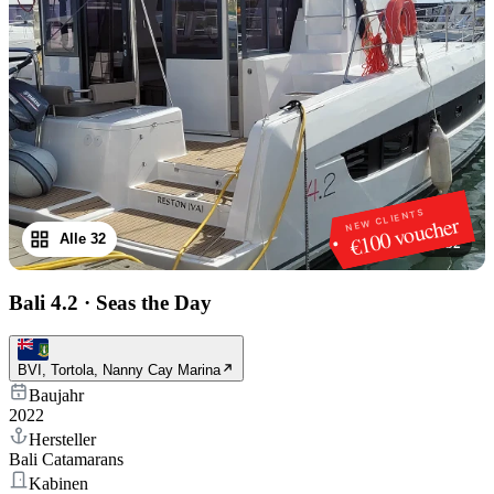
NEW CLIENTS
€100 voucher
Alle 32
1
/
32
Bali 4.2
·
Seas the Day
BVI, Tortola, Nanny Cay Marina
Baujahr
2022
Hersteller
Bali Catamarans
Kabinen