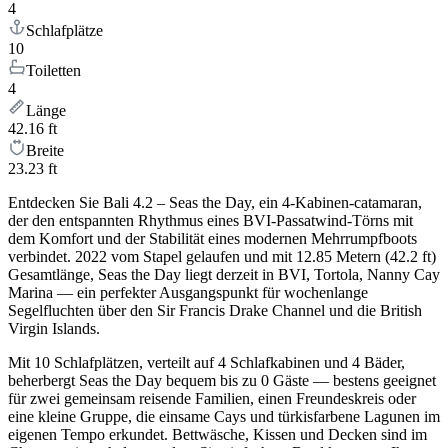
4
Schlafplätze
10
Toiletten
4
Länge
42.16 ft
Breite
23.23 ft
Entdecken Sie Bali 4.2 – Seas the Day, ein 4-Kabinen-catamaran,
der den entspannten Rhythmus eines BVI-Passatwind-Törns mit
dem Komfort und der Stabilität eines modernen Mehrrumpfboots
verbindet. 2022 vom Stapel gelaufen und mit 12.85 Metern (42.2 ft)
Gesamtlänge, Seas the Day liegt derzeit in BVI, Tortola, Nanny Cay
Marina — ein perfekter Ausgangspunkt für wochenlange
Segelfluchten über den Sir Francis Drake Channel und die British
Virgin Islands.
Mit 10 Schlafplätzen, verteilt auf 4 Schlafkabinen und 4 Bäder,
beherbergt Seas the Day bequem bis zu 0 Gäste — bestens geeignet
für zwei gemeinsam reisende Familien, einen Freundeskreis oder
eine kleine Gruppe, die einsame Cays und türkisfarbene Lagunen im
eigenen Tempo erkundet. Bettwäsche, Kissen und Decken sind im