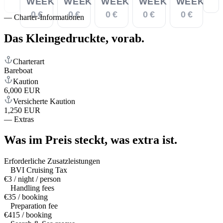
WEEK
WEEK
WEEK
WEEK
WEEK
0 €
0 €
0 €
0 €
0 €
—
Charter-Informationen
Das Kleingedruckte,
vorab.
Charterart
Bareboat
Kaution
6,000 EUR
Versicherte Kaution
1,250 EUR
—
Extras
Was im Preis steckt,
was extra ist.
Erforderliche Zusatzleistungen
BVI Cruising Tax
€3 / night / person
Handling fees
€35 / booking
Preparation fee
€415 / booking