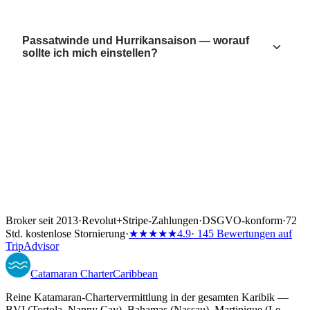
Passatwinde und Hurrikansaison — worauf
sollte ich mich einstellen?
Broker seit 2013
·
Revolut
+
Stripe-Zahlungen
·
DSGVO-konform
·
72
Std. kostenlose Stornierung
·
★★★★★
4.9
· 145 Bewertungen auf
TripAdvisor
Catamaran
Charter
Caribbean
Reine Katamaran-Chartervermittlung in der gesamten Karibik —
BVI (Tortola, Nanny Cay), Bahamas (Nassau), Martinique (Le