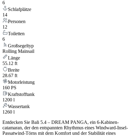
6
Schlafplätze
14
Personen
12
Toiletten
6
Großsegeltyp
Rolling Mainsail
Länge
55.12 ft
Breite
28.67 ft
Motorleistung
160 PS
Kraftstofftank
1200 l
Wassertank
1260 l
Entdecken Sie Bali 5.4 – DREAM PANGA, ein 6-Kabinen-
catamaran, der den entspannten Rhythmus eines Windward-Insel-
Passatwind-Törns mit dem Komfort und der Stabilität eines