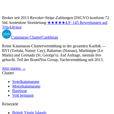
Broker seit 2013
·
Revolut
+
Stripe-Zahlungen
·
DSGVO-konform
·
72
Std. kostenlose Stornierung
·
★★★★★
4.9
· 145 Bewertungen auf
TripAdvisor
Catamaran
Charter
Caribbean
Reine Katamaran-Chartervermittlung in der gesamten Karibik —
BVI (Tortola, Nanny Cay), Bahamas (Nassau), Martinique (Le
Marin) und Grenada (St. George's). Auf Anfrage, niemals live
gebucht. Teil der Boat4You Group, Yachtvermittlung seit 2013.
Jetzt starten →
Charter
Segelkatamarane
Motorkatamarane
Bareboat
Voll bemannt
Reiseziele
British Virgin Islands