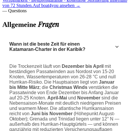
Verfügbarkeit · Bestpreisgarantie · kostenlose Stornierung innerhalb
von 72 Stunden.
Auf boat4you ansehen
→
— Questions
Fragen
Allgemeine
Wann ist die beste Zeit für einen
Katamaran-Charter in der Karibik?
Die Trockenzeit läuft von
Dezember bis April
mit
beständigen Passatwinden aus Nordost von 15-20
Knoten, Wassertemperaturen von 26-28 °C und null
Hurrikan-Risiko. Die Hauptsaison liegt von
Januar
bis Mitte März
; die
Christmas Winds
verstärken die
Passatwinde von Ende Dezember bis Anfang Januar
auf 20-25 Knoten.
April-Mai
und
November
sind die
Nebensaison-Monate mit deutlich niedrigeren Preisen
und warmem Meer. Die atlantische Hurrikansaison
reicht von
Juni bis November
(Höhepunkt August-
Oktober); Grenada und Trinidad liegen unter 12° N —
außerhalb des Hurrikan-Hauptgürtels — und können
ganzjährig mit reduzierten Versicherungsauflagen