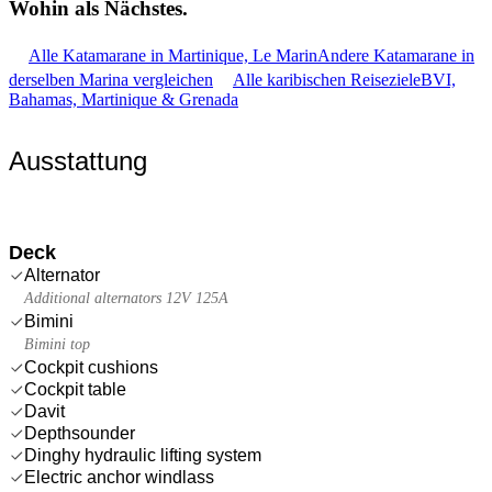
Wohin als
Nächstes.
Alle Katamarane in Martinique, Le Marin
Andere Katamarane in
derselben Marina vergleichen
Alle karibischen Reiseziele
BVI,
Bahamas, Martinique & Grenada
Ausstattung
Deck
Alternator
Additional alternators 12V 125A
Bimini
Bimini top
Cockpit cushions
Cockpit table
Davit
Depthsounder
Dinghy hydraulic lifting system
Electric anchor windlass