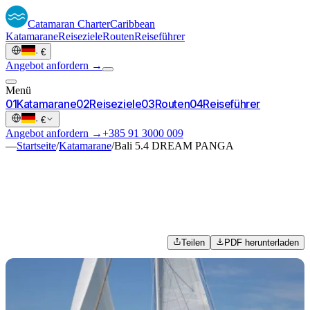
Catamaran
Charter
Caribbean
Katamarane
Reiseziele
Routen
Reiseführer
·
€
Angebot anfordern →
Menü
0
1
Katamarane
0
2
Reiseziele
0
3
Routen
0
4
Reiseführer
·
€
Angebot anfordern →
+385 91 3000 009
—
Startseite
/
Katamarane
/
Bali 5.4 DREAM PANGA
Teilen
PDF herunterladen