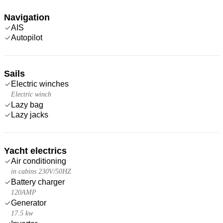
Navigation
AIS
Autopilot
Sails
Electric winches
Electric winch
Lazy bag
Lazy jacks
Yacht electrics
Air conditioning
in cabins 230V/50HZ
Battery charger
120AMP
Generator
17.5 kw