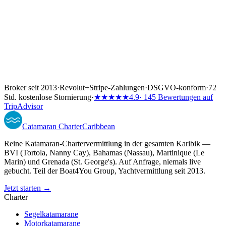
Broker seit 2013
·
Revolut
+
Stripe-Zahlungen
·
DSGVO-konform
·
72
Std. kostenlose Stornierung
·
★★★★★
4.9
· 145 Bewertungen auf
TripAdvisor
Catamaran
Charter
Caribbean
Reine Katamaran-Chartervermittlung in der gesamten Karibik —
BVI (Tortola, Nanny Cay), Bahamas (Nassau), Martinique (Le
Marin) und Grenada (St. George's). Auf Anfrage, niemals live
gebucht. Teil der Boat4You Group, Yachtvermittlung seit 2013.
Jetzt starten →
Charter
Segelkatamarane
Motorkatamarane