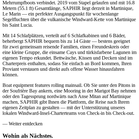
Mehrrumpfboots verbindet. 2019 vom Stapel gelaufen und mit 16.8
Metern (55.1 ft) Gesamtlänge, SAPHIR liegt derzeit in Martinique,
Le Marin — ein perfekter Ausgangspunkt für wochenlange
Segelfluchten über die vulkanische Windward-Kette von Martinique
bis Saint Lucia.
Mit 14 Schlafplätzen, verteilt auf 6 Schlafkabinen und 6 Bäder,
beherbergt SAPHIR bequem bis zu 14 Gäste — bestens geeignet
für zwei gemeinsam reisende Familien, einen Freundeskreis oder
eine kleine Gruppe, die einsame Cays und türkisfarbene Lagunen im
eigenen Tempo erkundet. Bettwäsche, Kissen und Decken sind im
Charterpreis enthalten, sodass Sie einfach an Bord kommen, Ihren
Proviant verstauen und direkt aufs offene Wasser hinausfahren
können.
Boat equipment features rolling mainsail. Ob Sie unter den Pitons in
der Soufrière Bay ankern, eine Mooring in der Marigot Bay nehmen
oder den Tagessprung nordwärts nach Anse Mitan auf Martinique
machen, SAPHIR gibt Ihnen die Plattform, die Reise nach Ihrem
eigenen Zeitplan zu gestalten — mit der Unterstützung unseres
lokalen Windward-Insel-Charterteams von Check-in bis Check-out.
—
Weiter entdecken
Wohin als
Nächstes.