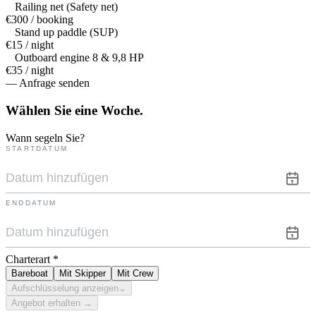
Railing net (Safety net)
€300 / booking
Stand up paddle (SUP)
€15 / night
Outboard engine 8 & 9,8 HP
€35 / night
— Anfrage senden
Wählen Sie eine
Woche.
Wann segeln Sie?
STARTDATUM
ENDDATUM
Charterart
*
Bareboat
Mit Skipper
Mit Crew
Aufschlüsselung anzeigen
⌄
Angebot erhalten →