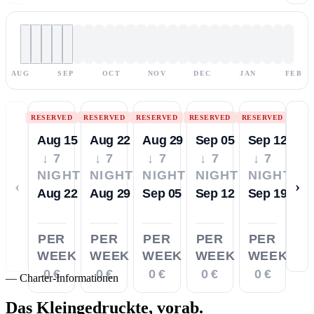
AUG
SEP
OCT
NOV
DEC
JAN
FEB
RESERVED
RESERVED
RESERVED
RESERVED
RESERVED
Aug 15
Aug 22
Aug 29
Sep 05
Sep 12
↓ 7
↓ 7
↓ 7
↓ 7
↓ 7
NIGHTS
NIGHTS
NIGHTS
NIGHTS
NIGHTS
‹
›
Aug 22
Aug 29
Sep 05
Sep 12
Sep 19
PER
PER
PER
PER
PER
WEEK
WEEK
WEEK
WEEK
WEEK
0 €
0 €
0 €
0 €
0 €
—
Charter-Informationen
Das Kleingedruckte,
vorab.