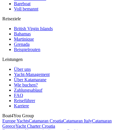
Bareboat
Voll bemannt
Reiseziele
British Virgin Islands
Bahamas
Martinique
Grenada
Beispielrouten
Leistungen
Über uns
Yacht-Management
Über Katamarane
Wie buchen?
Zahlungsablauf
FAQ
Reiseführer
Karriere
Boat4You Group
Europe Yachts
Catamaran Croatia
Catamaran Italy
Catamaran
Greece
Yacht Charter Croatia