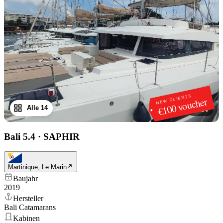
NEW CLIENTS
€100 voucher
Alle 14
1
/
14
Bali 5.4
·
SAPHIR
Martinique, Le Marin
Baujahr
2019
Hersteller
Bali Catamarans
Kabinen