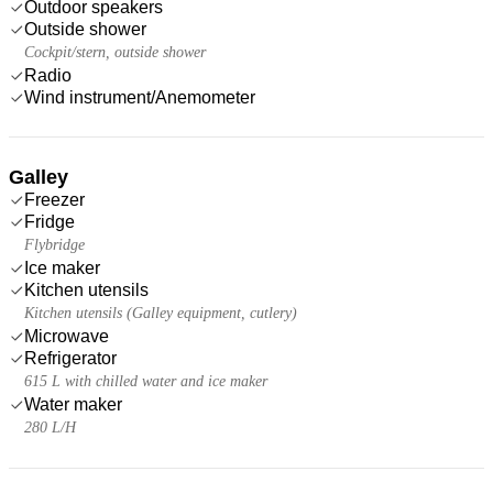
Outdoor speakers
Outside shower
Cockpit/stern, outside shower
Radio
Wind instrument/Anemometer
Galley
Freezer
Fridge
Flybridge
Ice maker
Kitchen utensils
Kitchen utensils (Galley equipment, cutlery)
Microwave
Refrigerator
615 L with chilled water and ice maker
Water maker
280 L/H