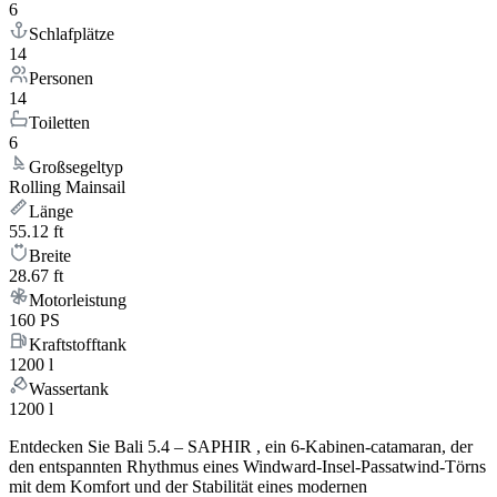
6
Schlafplätze
14
Personen
14
Toiletten
6
Großsegeltyp
Rolling Mainsail
Länge
55.12 ft
Breite
28.67 ft
Motorleistung
160 PS
Kraftstofftank
1200 l
Wassertank
1200 l
Entdecken Sie Bali 5.4 – SAPHIR , ein 6-Kabinen-catamaran, der
den entspannten Rhythmus eines Windward-Insel-Passatwind-Törns
mit dem Komfort und der Stabilität eines modernen