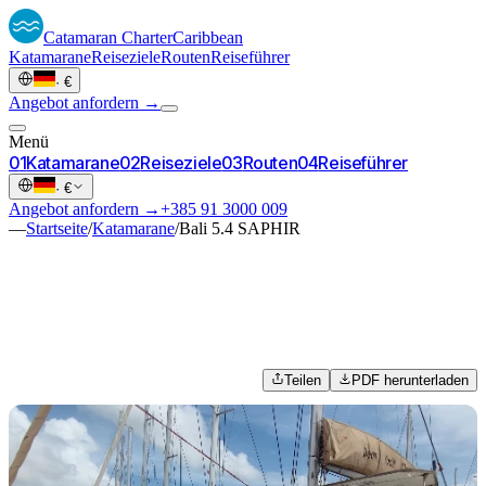
Catamaran
Charter
Caribbean
Katamarane
Reiseziele
Routen
Reiseführer
·
€
Angebot anfordern →
Menü
0
1
Katamarane
0
2
Reiseziele
0
3
Routen
0
4
Reiseführer
·
€
Angebot anfordern →
+385 91 3000 009
—
Startseite
/
Katamarane
/
Bali 5.4 SAPHIR
Teilen
PDF herunterladen