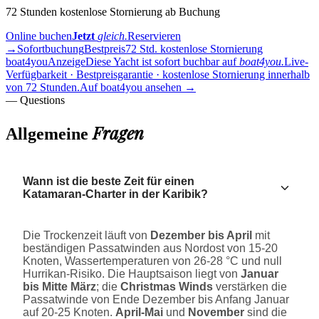
72 Stunden kostenlose Stornierung ab Buchung
Online buchen
Jetzt
gleich.
Reservieren
→
Sofortbuchung
Bestpreis
72 Std. kostenlose Stornierung
boat4you
Anzeige
Diese Yacht ist sofort buchbar auf
boat4you.
Live-
Verfügbarkeit · Bestpreisgarantie · kostenlose Stornierung innerhalb
von 72 Stunden.
Auf boat4you ansehen
→
— Questions
Fragen
Allgemeine
Wann ist die beste Zeit für einen
Katamaran-Charter in der Karibik?
Die Trockenzeit läuft von
Dezember bis April
mit
beständigen Passatwinden aus Nordost von 15-20
Knoten, Wassertemperaturen von 26-28 °C und null
Hurrikan-Risiko. Die Hauptsaison liegt von
Januar
bis Mitte März
; die
Christmas Winds
verstärken die
Passatwinde von Ende Dezember bis Anfang Januar
auf 20-25 Knoten.
April-Mai
und
November
sind die