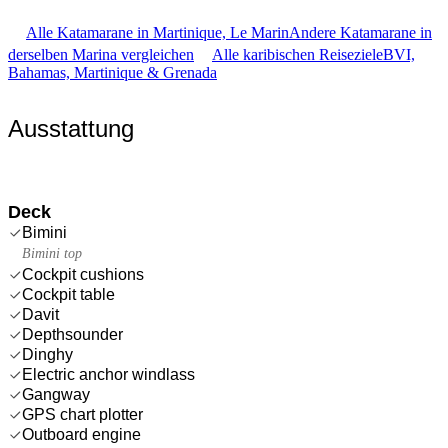
Alle Katamarane in Martinique, Le Marin
Andere Katamarane in
derselben Marina vergleichen
Alle karibischen Reiseziele
BVI,
Bahamas, Martinique & Grenada
Ausstattung
Deck
Bimini
Bimini top
Cockpit cushions
Cockpit table
Davit
Depthsounder
Dinghy
Electric anchor windlass
Gangway
GPS chart plotter
Outboard engine