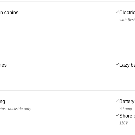
 in cabins
Electric
with fres
ches
Lazy b
ing
Battery
ins- dockside only
70 amp
Shore 
110V