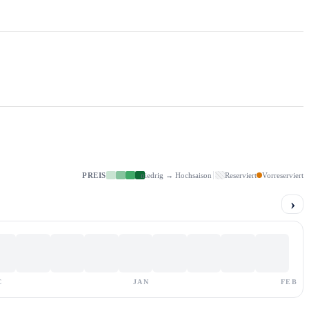
PREIS
niedrig → Hochsaison
Reserviert
Vorreserviert
›
C
JAN
FEB