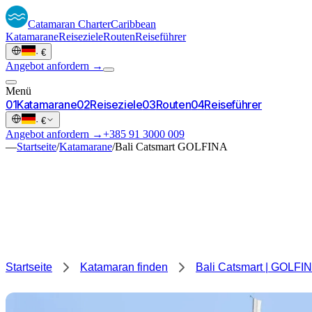
Catamaran
Charter
Caribbean
Katamarane
Reiseziele
Routen
Reiseführer
·
€
Angebot anfordern →
Menü
0
1
Katamarane
0
2
Reiseziele
0
3
Routen
0
4
Reiseführer
·
€
Angebot anfordern →
+385 91 3000 009
—
Startseite
/
Katamarane
/
Bali Catsmart GOLFINA
Startseite
Katamaran finden
Bali Catsmart | GOLFI