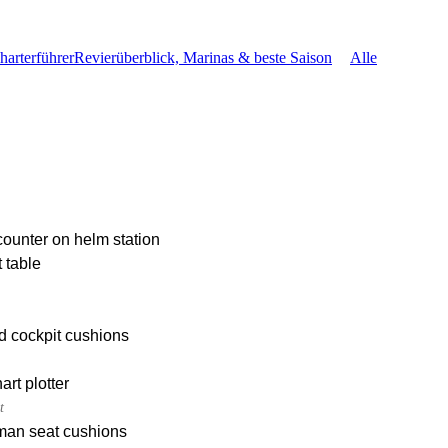
harterführer
Revierüberblick, Marinas & beste Saison
Alle
ounter on helm station
 table
d cockpit cushions
rt plotter
t
an seat cushions