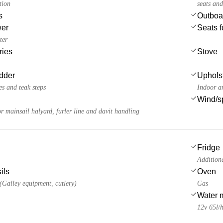
tion
seats and
s
Outboa
wer
Seats f
ter
ries
Stove
dder
Uphols
es and teak steps
Indoor a
Wind/s
 mainsail halyard, furler line and davit handling
Fridge
Additiona
ils
Oven
 (Galley equipment, cutlery)
Gas
Water 
12v 65l/