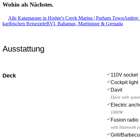
Wohin als
Nächstes.
Alle Katamarane in Hodge's Creek Marina | Parham Town
Andere 
karibischen Reiseziele
BVI, Bahamas, Martinique & Grenada
Ausstattung
110V socket
Deck
Cockpit light
Davit
Davit with syste
Electric anch
1000W
Fusion radio
with bluetooth (
Grill/Barbec