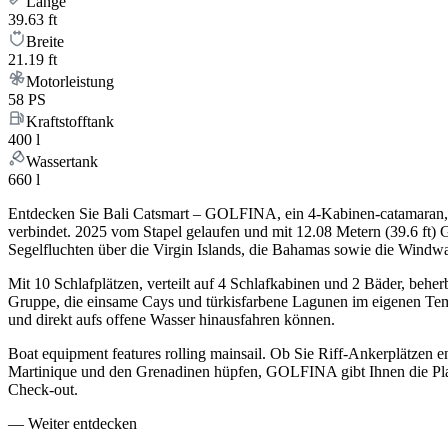
Länge
39.63 ft
Breite
21.19 ft
Motorleistung
58 PS
Kraftstofftank
400 l
Wassertank
660 l
Entdecken Sie Bali Catsmart – GOLFINA, ein 4-Kabinen-catamaran, 
verbindet. 2025 vom Stapel gelaufen und mit 12.08 Metern (39.6 ft
Segelfluchten über die Virgin Islands, die Bahamas sowie die Wind
Mit 10 Schlafplätzen, verteilt auf 4 Schlafkabinen und 2 Bäder, be
Gruppe, die einsame Cays und türkisfarbene Lagunen im eigenen Temp
und direkt aufs offene Wasser hinausfahren können.
Boat equipment features rolling mainsail. Ob Sie Riff-Ankerplätzen 
Martinique und den Grenadinen hüpfen, GOLFINA gibt Ihnen die Platt
Check-out.
—
Weiter entdecken