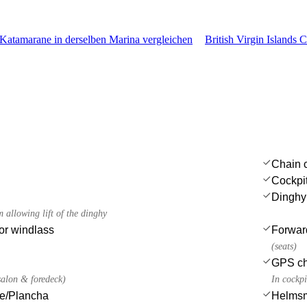
Katamarane in derselben Marina vergleichen
British Virgin Islands C
Chain c
Cockpit
Dinghy
m allowing lift of the dinghy
or windlass
Forwar
(seats)
GPS cha
salon & foredeck)
In cockpi
ue/Plancha
Helmsm