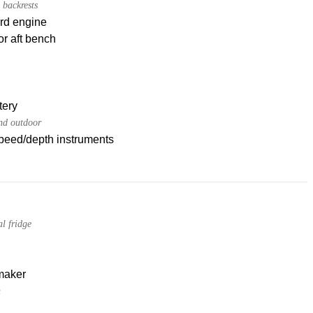
 backrests
rd engine
or aft bench
tery
nd outdoor
peed/depth instruments
l fridge
maker
h