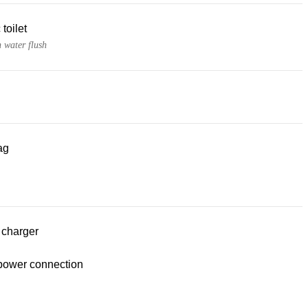
 toilet
h water flush
ag
 charger
power connection