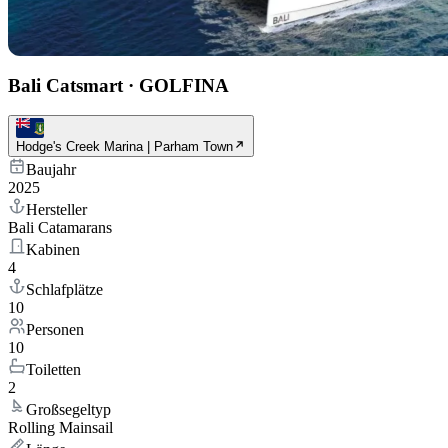
Bali Catsmart
·
GOLFINA
Hodge's Creek Marina | Parham Town
Baujahr
2025
Hersteller
Bali Catamarans
Kabinen
4
Schlafplätze
10
Personen
10
Toiletten
2
Großsegeltyp
Rolling Mainsail