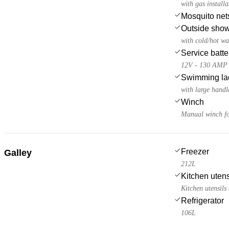
with gas installa
Mosquito net
Outside sho
with cold/hot wa
Service batte
12V - 130 AMP
Swimming la
with large handl
Winch
Manual winch for
Freezer
Galley
212L
Kitchen utens
Kitchen utensils
Refrigerator
106L