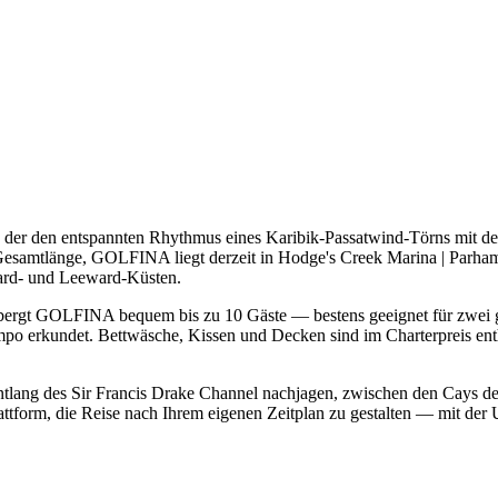
der den entspannten Rhythmus eines Karibik-Passatwind-Törns mit de
) Gesamtlänge, GOLFINA liegt derzeit in Hodge's Creek Marina | Par
ward- und Leeward-Küsten.
herbergt GOLFINA bequem bis zu 10 Gäste — bestens geeignet für zwei 
o erkundet. Bettwäsche, Kissen und Decken sind im Charterpreis enth
entlang des Sir Francis Drake Channel nachjagen, zwischen den Cays d
form, die Reise nach Ihrem eigenen Zeitplan zu gestalten — mit der U