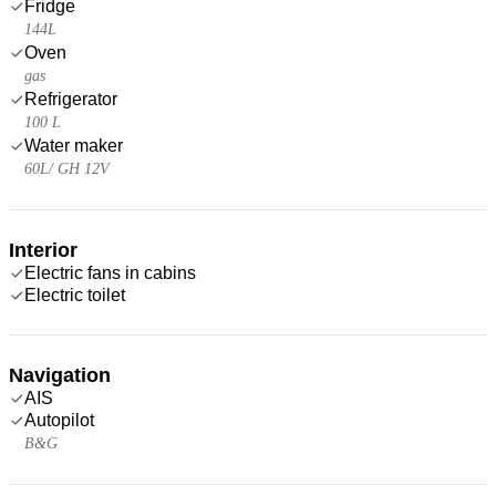
Fridge
144L
Oven
gas
Refrigerator
100 L
Water maker
60L/ GH 12V
Interior
Electric fans in cabins
Electric toilet
Navigation
AIS
Autopilot
B&G