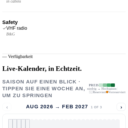
in cabins
Safety
VHF radio
B&G
—
Verfügbarkeit
Live-Kalender,
in Echtzeit.
SAISON AUF EINEN BLICK ·
PREIS
TIPPEN SIE EINE WOCHE AN,
niedrig → Hochsaison
Reserviert
Vorreserviert
UM ZU SPRINGEN
‹
›
AUG 2026 → FEB 2027
1
OF
3