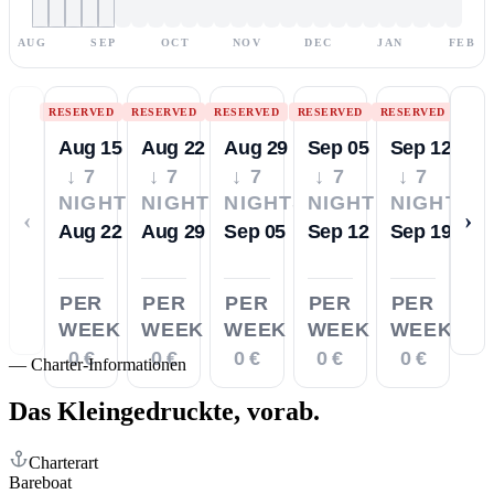
AUG
SEP
OCT
NOV
DEC
JAN
FEB
RESERVED
RESERVED
RESERVED
RESERVED
RESERVED
Aug 15
Aug 22
Aug 29
Sep 05
Sep 12
↓ 7
↓ 7
↓ 7
↓ 7
↓ 7
NIGHTS
NIGHTS
NIGHTS
NIGHTS
NIGHTS
‹
›
Aug 22
Aug 29
Sep 05
Sep 12
Sep 19
PER
PER
PER
PER
PER
WEEK
WEEK
WEEK
WEEK
WEEK
0 €
0 €
0 €
0 €
0 €
—
Charter-Informationen
Das Kleingedruckte,
vorab.
Charterart
Bareboat