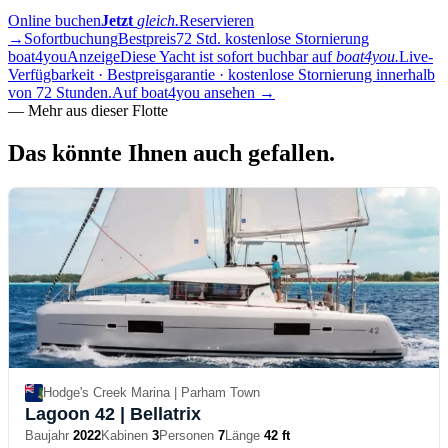
Online buchen
Jetzt
gleich.
Reservieren
→
Sofortbuchung
Bestpreis
72 Std. kostenlose Stornierung
boat4you
Anzeige
Diese Yacht ist sofort buchbar auf
boat4you.
Live-
Verfügbarkeit · Bestpreisgarantie · kostenlose Stornierung innerhalb
von 72 Stunden.
Auf boat4you ansehen
→
—
Mehr aus dieser Flotte
Das könnte Ihnen auch
gefallen.
Hodge's Creek Marina | Parham Town
Lagoon 42
| Bellatrix
Baujahr
2022
Kabinen
3
Personen
7
Länge
42 ft