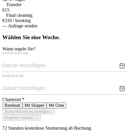
Transfer
€15
Final cleaning
€310 / booking
— Anfrage senden
Wählen Sie eine
Woche.
Wann segeln Sie?
STARTDATUM
ENDDATUM
Charterart
*
Bareboat
Mit Skipper
Mit Crew
Aufschlüsselung anzeigen
⌄
Angebot erhalten →
72 Stunden kostenlose Stornierung ab Buchung