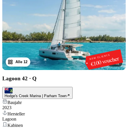
NEW CLIENTS
€100 voucher
Alle 12
1
/
12
Lagoon 42
·
Q
Hodge's Creek Marina | Parham Town
Baujahr
2023
Hersteller
Lagoon
Kabinen