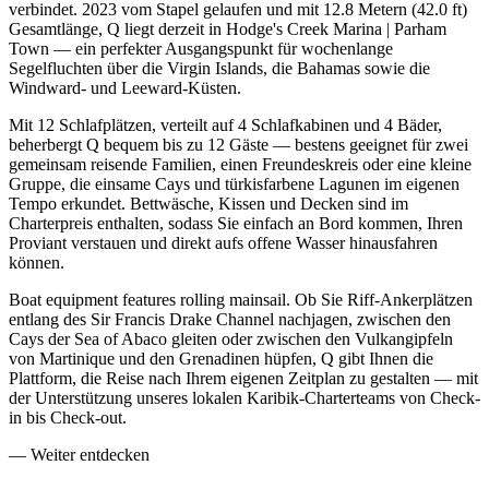
verbindet. 2023 vom Stapel gelaufen und mit 12.8 Metern (42.0 ft)
Gesamtlänge, Q liegt derzeit in Hodge's Creek Marina | Parham
Town — ein perfekter Ausgangspunkt für wochenlange
Segelfluchten über die Virgin Islands, die Bahamas sowie die
Windward- und Leeward-Küsten.
Mit 12 Schlafplätzen, verteilt auf 4 Schlafkabinen und 4 Bäder,
beherbergt Q bequem bis zu 12 Gäste — bestens geeignet für zwei
gemeinsam reisende Familien, einen Freundeskreis oder eine kleine
Gruppe, die einsame Cays und türkisfarbene Lagunen im eigenen
Tempo erkundet. Bettwäsche, Kissen und Decken sind im
Charterpreis enthalten, sodass Sie einfach an Bord kommen, Ihren
Proviant verstauen und direkt aufs offene Wasser hinausfahren
können.
Boat equipment features rolling mainsail. Ob Sie Riff-Ankerplätzen
entlang des Sir Francis Drake Channel nachjagen, zwischen den
Cays der Sea of Abaco gleiten oder zwischen den Vulkangipfeln
von Martinique und den Grenadinen hüpfen, Q gibt Ihnen die
Plattform, die Reise nach Ihrem eigenen Zeitplan zu gestalten — mit
der Unterstützung unseres lokalen Karibik-Charterteams von Check-
in bis Check-out.
—
Weiter entdecken