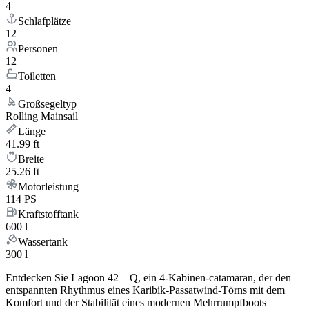
4
Schlafplätze
12
Personen
12
Toiletten
4
Großsegeltyp
Rolling Mainsail
Länge
41.99 ft
Breite
25.26 ft
Motorleistung
114 PS
Kraftstofftank
600 l
Wassertank
300 l
Entdecken Sie Lagoon 42 – Q, ein 4-Kabinen-catamaran, der den
entspannten Rhythmus eines Karibik-Passatwind-Törns mit dem
Komfort und der Stabilität eines modernen Mehrrumpfboots