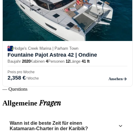
Hodge's Creek Marina | Parham Town
Fountaine Pajot Astrea 42
| Ondine
Baujahr
2020
Kabinen
4
Personen
12
Länge
41 ft
Preis pro Woche
2,358 €
/ Woche
Ansehen
— Questions
Fragen
Allgemeine
Wann ist die beste Zeit für einen
Katamaran-Charter in der Karibik?