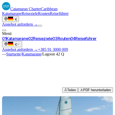
Catamaran
Charter
Caribbean
Katamarane
Reiseziele
Routen
Reiseführer
·
€
Angebot anfordern →
Menü
0
1
Katamarane
0
2
Reiseziele
0
3
Routen
0
4
Reiseführer
·
€
Angebot anfordern →
+385 91 3000 009
—
Startseite
/
Katamarane
/
Lagoon 42 Q
Teilen
PDF herunterladen