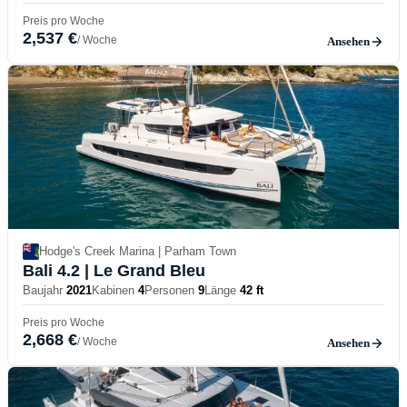
Preis pro Woche
2,537 €
/ Woche
Ansehen
Hodge's Creek Marina | Parham Town
Bali 4.2
| Le Grand Bleu
Baujahr
2021
Kabinen
4
Personen
9
Länge
42 ft
Preis pro Woche
2,668 €
/ Woche
Ansehen