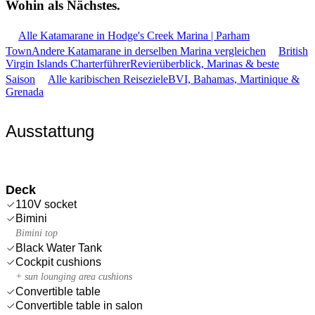
Wohin als
Nächstes.
Alle Katamarane in Hodge's Creek Marina | Parham
Town
Andere Katamarane in derselben Marina vergleichen
British
Virgin Islands Charterführer
Revierüberblick, Marinas & beste
Saison
Alle karibischen Reiseziele
BVI, Bahamas, Martinique &
Grenada
Ausstattung
Deck
110V socket
Bimini
Bimini top
Black Water Tank
Cockpit cushions
+ sun lounging area cushions
Convertible table
Convertible table in salon