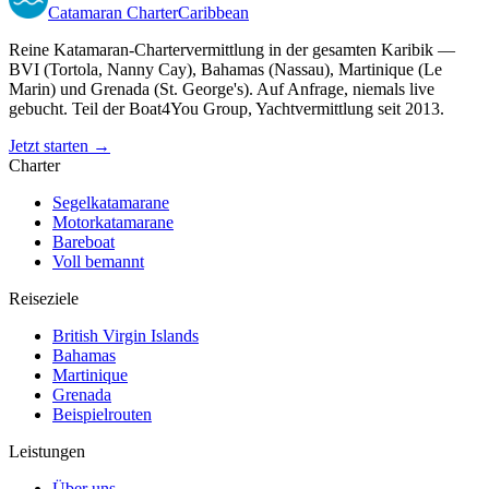
Catamaran
Charter
Caribbean
Reine Katamaran-Chartervermittlung in der gesamten Karibik —
BVI (Tortola, Nanny Cay), Bahamas (Nassau), Martinique (Le
Marin) und Grenada (St. George's). Auf Anfrage, niemals live
gebucht. Teil der Boat4You Group, Yachtvermittlung seit 2013.
Jetzt starten →
Charter
Segelkatamarane
Motorkatamarane
Bareboat
Voll bemannt
Reiseziele
British Virgin Islands
Bahamas
Martinique
Grenada
Beispielrouten
Leistungen
Über uns