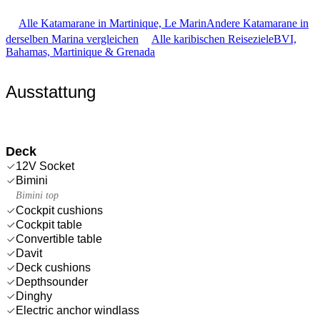
Alle Katamarane in Martinique, Le Marin
Andere Katamarane in
derselben Marina vergleichen
Alle karibischen Reiseziele
BVI,
Bahamas, Martinique & Grenada
Ausstattung
Deck
12V Socket
Bimini
Bimini top
Cockpit cushions
Cockpit table
Convertible table
Davit
Deck cushions
Depthsounder
Dinghy
Electric anchor windlass