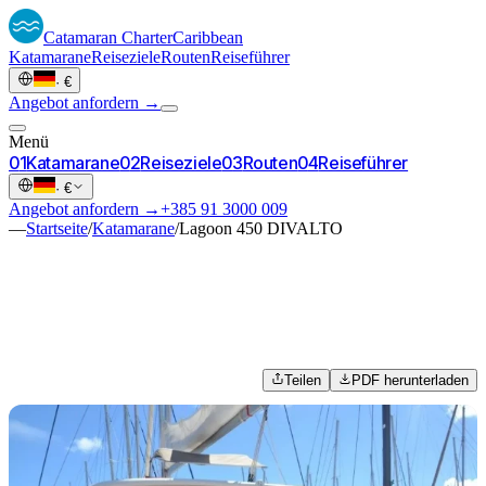
Catamaran
Charter
Caribbean
Katamarane
Reiseziele
Routen
Reiseführer
·
€
Angebot anfordern →
Menü
0
1
Katamarane
0
2
Reiseziele
0
3
Routen
0
4
Reiseführer
·
€
Angebot anfordern →
+385 91 3000 009
—
Startseite
/
Katamarane
/
Lagoon 450 DIVALTO
Teilen
PDF herunterladen