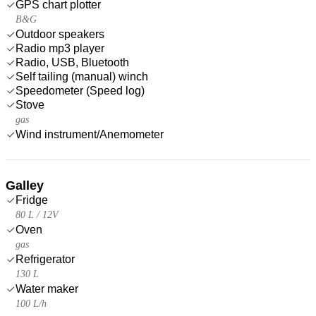
GPS chart plotter
B&G
Outdoor speakers
Radio mp3 player
Radio, USB, Bluetooth
Self tailing (manual) winch
Speedometer (Speed log)
Stove
gas
Wind instrument/Anemometer
Galley
Fridge
80 L / 12V
Oven
gas
Refrigerator
130 L
Water maker
100 L/h