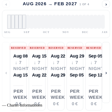
‹
›
AUG 2026 → FEB 2027
1
OF
4
AUG
SEP
OCT
NOV
DEC
JAN
RESERVED
RESERVED
RESERVED
RESERVED
RESERVED
Aug 08
Aug 15
Aug 22
Aug 29
Sep 05
↓ 7
↓ 7
↓ 7
↓ 7
↓ 7
NIGHTS
NIGHTS
NIGHTS
NIGHTS
NIGHTS
‹
›
Aug 15
Aug 22
Aug 29
Sep 05
Sep 12
PER
PER
PER
PER
PER
WEEK
WEEK
WEEK
WEEK
WEEK
0 €
0 €
0 €
0 €
0 €
—
Charter-Informationen