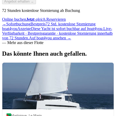
Angebot erhalten →
72 Stunden kostenlose Stornierung ab Buchung
Online buchen
Jetzt
gleich.
Reservieren
→
Sofortbuchung
Bestpreis
72 Std. kostenlose Stornierung
boat4you
Anzeige
Diese Yacht ist sofort buchbar auf
boat4you.
Live-
Verfügbarkeit · Bestpreisgarantie · kostenlose Stornierung innerhalb
von 72 Stunden.
Auf boat4you ansehen
→
—
Mehr aus dieser Flotte
Das könnte Ihnen auch
gefallen.
Martinique, Le Marin