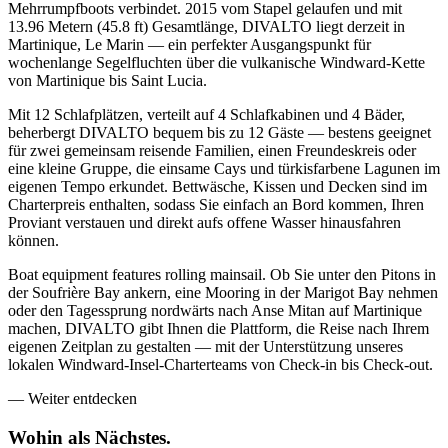
Mehrrumpfboots verbindet. 2015 vom Stapel gelaufen und mit
13.96 Metern (45.8 ft) Gesamtlänge, DIVALTO liegt derzeit in
Martinique, Le Marin — ein perfekter Ausgangspunkt für
wochenlange Segelfluchten über die vulkanische Windward-Kette
von Martinique bis Saint Lucia.
Mit 12 Schlafplätzen, verteilt auf 4 Schlafkabinen und 4 Bäder,
beherbergt DIVALTO bequem bis zu 12 Gäste — bestens geeignet
für zwei gemeinsam reisende Familien, einen Freundeskreis oder
eine kleine Gruppe, die einsame Cays und türkisfarbene Lagunen im
eigenen Tempo erkundet. Bettwäsche, Kissen und Decken sind im
Charterpreis enthalten, sodass Sie einfach an Bord kommen, Ihren
Proviant verstauen und direkt aufs offene Wasser hinausfahren
können.
Boat equipment features rolling mainsail. Ob Sie unter den Pitons in
der Soufrière Bay ankern, eine Mooring in der Marigot Bay nehmen
oder den Tagessprung nordwärts nach Anse Mitan auf Martinique
machen, DIVALTO gibt Ihnen die Plattform, die Reise nach Ihrem
eigenen Zeitplan zu gestalten — mit der Unterstützung unseres
lokalen Windward-Insel-Charterteams von Check-in bis Check-out.
—
Weiter entdecken
Wohin als
Nächstes.