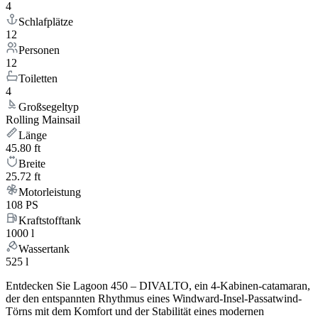
4
Schlafplätze
12
Personen
12
Toiletten
4
Großsegeltyp
Rolling Mainsail
Länge
45.80 ft
Breite
25.72 ft
Motorleistung
108 PS
Kraftstofftank
1000 l
Wassertank
525 l
Entdecken Sie Lagoon 450 – DIVALTO, ein 4-Kabinen-catamaran,
der den entspannten Rhythmus eines Windward-Insel-Passatwind-
Törns mit dem Komfort und der Stabilität eines modernen