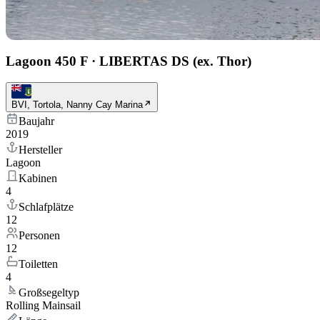
Lagoon 450 F
·
LIBERTAS DS (ex. Thor)
BVI, Tortola, Nanny Cay Marina
Baujahr
2019
Hersteller
Lagoon
Kabinen
4
Schlafplätze
12
Personen
12
Toiletten
4
Großsegeltyp
Rolling Mainsail