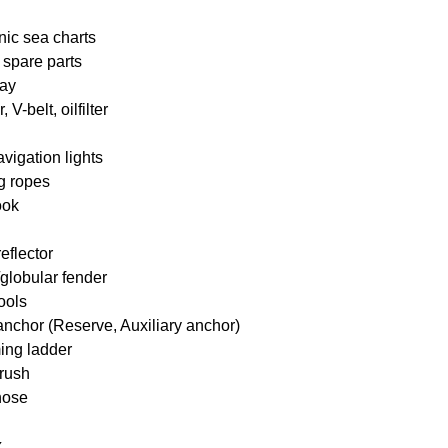
nic sea charts
 spare parts
ay
, V-belt, oilfilter
igation lights
g ropes
ook
eflector
globular fender
tools
nchor (Reserve, Auxiliary anchor)
ng ladder
brush
hose
x