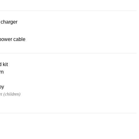
 charger
power cable
d kit
rn
oy
et (children)