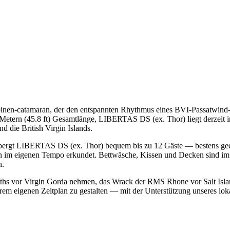
en-catamaran, der den entspannten Rhythmus eines BVI-Passatwind-T
Metern (45.8 ft) Gesamtlänge, LIBERTAS DS (ex. Thor) liegt derzeit
 die British Virgin Islands.
herbergt LIBERTAS DS (ex. Thor) bequem bis zu 12 Gäste — bestens gee
n im eigenen Tempo erkundet. Bettwäsche, Kissen und Decken sind im 
n.
Baths vor Virgin Gorda nehmen, das Wrack der RMS Rhone vor Salt Isl
rem eigenen Zeitplan zu gestalten — mit der Unterstützung unseres lo