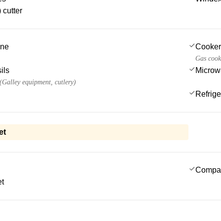
 cutter
ine
Cooker
Gas cook
ils
Microw
 (Galley equipment, cutlery)
Refrige
et
Compa
et