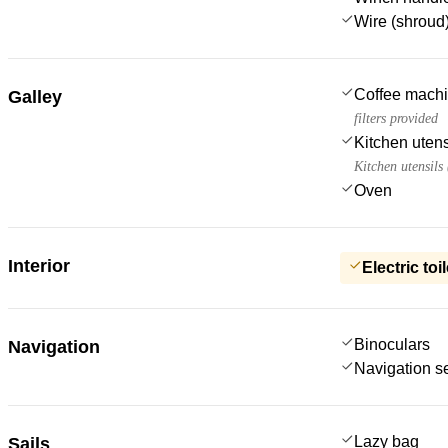
Wire (shroud)
Coffee mach
Galley
filters provided
Kitchen utens
Kitchen utensils
Oven
Interior
Electric toil
Binoculars
Navigation
Navigation s
Lazy bag
Sails