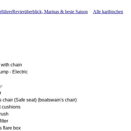
rführer
Revierüberblick, Marinas & beste Saison
Alle karibischen
 with chain
ump - Electric
op
r
 chair (Safe seat) (boatswain's chair)
t cushions
rush
ilter
s flare box