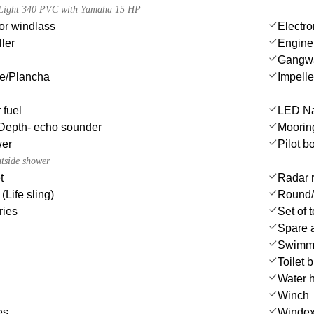
a Light 340 PVC with Yamaha 15 HP
or windlass
Electro
ler
Engine
Gangw
ue/Plancha
Impeller
 fuel
LED Nav
Depth- echo sounder
Moorin
wer
Pilot b
utside shower
t
Radar r
(Life sling)
Round/
ries
Set of 
Spare a
Swimmi
Toilet 
Water 
Winch
es
Winde