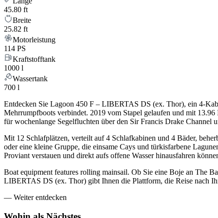
Länge
45.80 ft
Breite
25.82 ft
Motorleistung
114 PS
Kraftstofftank
1000 l
Wassertank
700 l
Entdecken Sie Lagoon 450 F – LIBERTAS DS (ex. Thor), ein 4-Kabin
Mehrrumpfboots verbindet. 2019 vom Stapel gelaufen und mit 13.96 
für wochenlange Segelfluchten über den Sir Francis Drake Channel und
Mit 12 Schlafplätzen, verteilt auf 4 Schlafkabinen und 4 Bäder, be
oder eine kleine Gruppe, die einsame Cays und türkisfarbene Lagune
Proviant verstauen und direkt aufs offene Wasser hinausfahren könne
Boat equipment features rolling mainsail. Ob Sie eine Boje an The 
LIBERTAS DS (ex. Thor) gibt Ihnen die Plattform, die Reise nach Ih
—
Weiter entdecken
Wohin als
Nächstes.