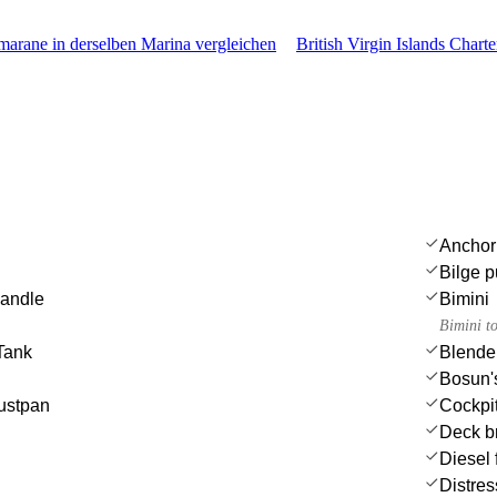
arane in derselben Marina vergleichen
British Virgin Islands Charte
Anchor
Bilge p
handle
Bimini
Bimini t
Tank
Blende
Bosun's
ustpan
Cockpi
Deck b
Diesel f
Distres