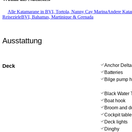
Alle Katamarane in BVI, Tortola, Nanny Cay Marina
Andere Katam
Reiseziele
BVI, Bahamas, Martinique & Grenada
Ausstattung
Anchor Delta
Deck
Batteries
Bilge pump 
Black Water 
Boat hook
Broom and d
Cockpit table
Deck lights
Dinghy