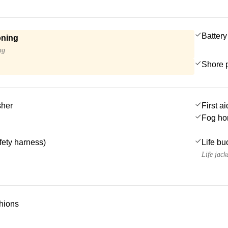
Battery
oning
ng
Shore 
sher
First ai
Fog ho
afety harness)
Life bu
Life jack
hions