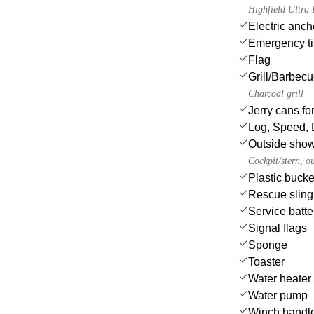
Highfield Ultr
Electric anch
Emergency til
Flag
Grill/Barbec
Charcoal grill
Jerry cans for
Log, Speed, 
Outside sho
Cockpit/stern, o
Plastic bucke
Rescue sling 
Service batte
Signal flags
Sponge
Toaster
Water heater
Water pump
Winch handl