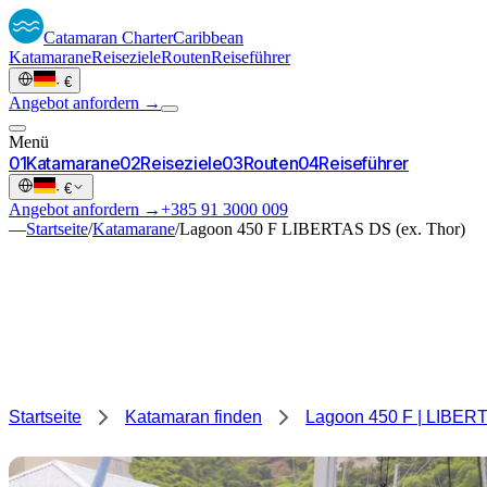
Catamaran
Charter
Caribbean
Katamarane
Reiseziele
Routen
Reiseführer
·
€
Angebot anfordern →
Menü
0
1
Katamarane
0
2
Reiseziele
0
3
Routen
0
4
Reiseführer
·
€
Angebot anfordern →
+385 91 3000 009
—
Startseite
/
Katamarane
/
Lagoon 450 F LIBERTAS DS (ex. Thor)
Startseite
Katamaran finden
Lagoon 450 F | LIBERT