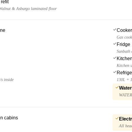
refit
 Walnut & Asburgo laminated floor
ine
Cooker
Gas cook
Fridge
Sunbath c
Kitchen
Kitchen u
Refrige
/s inside
130L + 
Water
WATERM
 in cabins
Electr
All hea