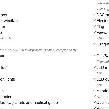
S/steel 
shaft Hi
e box
DSC st
or windlass
Electri
ler
Flag
le
Forwar
eak table
B&G
Gangw
S-RA 670 + 6 loudspeakers in salon, cockpit and fly
tter
Grill/
Charcoal 
 fuel
LED int
12V
on lights
LED ou
12V
ts
Moorin
counter
Nautica
autical) charts and nautical guide
Outsid
or
Rescue 