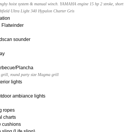
dinghy hoist system & manual winch. YAMAHA engine 15 hp 2 stroke, short
ghfield Ultra Light 340 Hypalon Charter Gris
ation
c Flatwinder
dscan sounder
ay
Barbecue/Plancha
grill, round party size Magma grill
erior lights
tdoor ambiance lights
g ropes
l charts
e cushions
sling (Life sling)