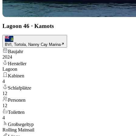
Lagoon 46
·
Kamots
BVI, Tortola, Nanny Cay Marina
Baujahr
2024
Hersteller
Lagoon
Kabinen
4
Schlafplätze
12
Personen
12
Toiletten
4
Großsegeltyp
Rolling Mainsail