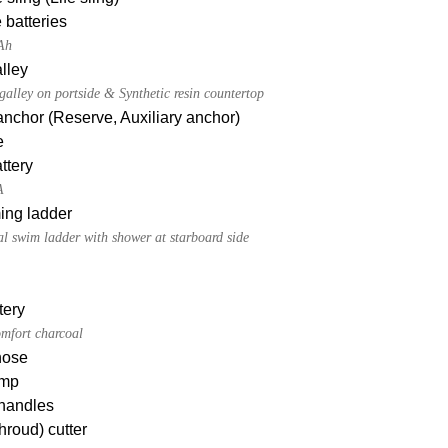
 batteries
Ah
lley
alley on portside & Synthetic resin countertop
nchor (Reserve, Auxiliary anchor)
e
attery
A
ng ladder
al swim ladder with shower at starboard side
tery
mfort charcoal
hose
mp
handles
hroud) cutter