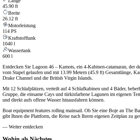
Länge
45.90 ft
Breite
26.12 ft
Motorleistung
114 PS
Kraftstofftank
1040 l
Wassertank
600 l
Entdecken Sie Lagoon 46 – Kamots, ein 4-Kabinen-catamaran, der d
vom Stapel gelaufen und mit 13.99 Metern (45.9 ft) Gesamtlänge, Ka
Drake Channel und die British Virgin Islands.
Mit 12 Schlafplätzen, verteilt auf 4 Schlafkabinen und 4 Bäder, beh
Gruppe, die einsame Cays und türkisfarbene Lagunen im eigenen Temp
und direkt aufs offene Wasser hinausfahren können.
Boat equipment features rolling mainsail. Ob Sie eine Boje an The
gibt Ihnen die Plattform, die Reise nach Ihrem eigenen Zeitplan zu 
—
Weiter entdecken
Wohin als
Nächstes.