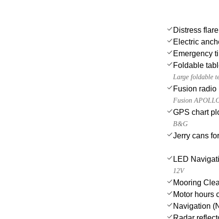
Distress flar
Electric anch
Emergency til
Foldable tab
Large foldable t
Fusion radio
Fusion APOLLO M
GPS chart plo
B&G
Jerry cans for
LED Navigati
12V
Mooring Clea
Motor hours 
Navigation (N
Radar reflect