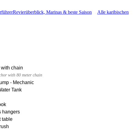
rführer
Revierüberblick, Marinas & beste Saison
Alle karibischen
 with chain
chor with 80 meter chain
pump - Mechanic
Water Tank
ook
s hangers
 table
rush