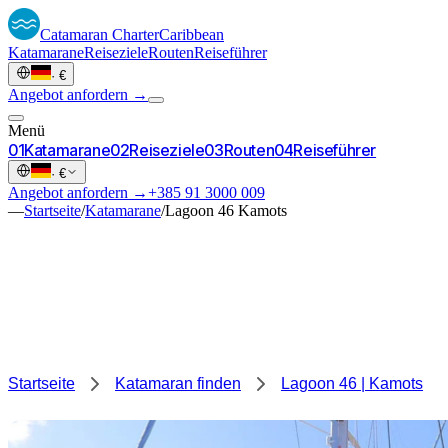
Catamaran
Charter
Caribbean
Katamarane
Reiseziele
Routen
Reiseführer
·
€
Angebot anfordern →
Menü
0
1
Katamarane
0
2
Reiseziele
0
3
Routen
0
4
Reiseführer
·
€
Angebot anfordern →
+385 91 3000 009
—
Startseite
/
Katamarane
/
Lagoon 46 Kamots
Startseite
Katamaran finden
Lagoon 46 | Kamots