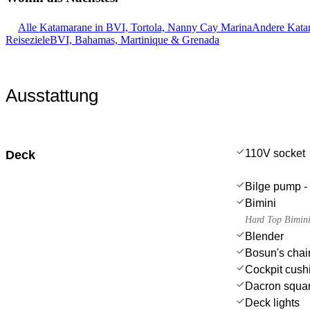
Alle Katamarane in BVI, Tortola, Nanny Cay Marina
Andere Katam
Reiseziele
BVI, Bahamas, Martinique & Grenada
Ausstattung
110V socket
Deck
Bilge pump - 
Bimini
Hard Top Bimin
Blender
Bosun's chair
Cockpit cush
Dacron squar
Deck lights