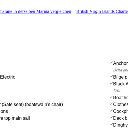
arane in derselben Marina vergleichen
British Virgin Islands Charte
Anchor
Delta an
Electric
Bilge 
Black 
i
120L
Boat h
 (Safe seat) (boatswain's chair)
Clothe
ions
Cockpit
e top main sail
Deck b
Dinghy