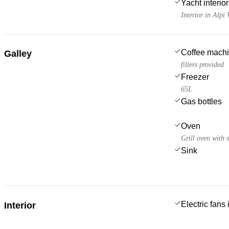
Yacht interior 
Interior in Alpi
Coffee mach
Galley
filters provided
Freezer
65L
Gas bottles
Oven
Grill oven with s
Sink
Electric fans
Interior