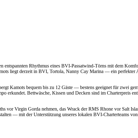
en entspannten Rhythmus eines BVI-Passatwind-Törns mit dem Komfort
mots liegt derzeit in BVI, Tortola, Nanny Cay Marina — ein perfekter
erbergt Kamots bequem bis zu 12 Gäste — bestens geeignet für zwei gem
o erkundet. Bettwäsche, Kissen und Decken sind im Charterpreis enth
 Baths vor Virgin Gorda nehmen, das Wrack der RMS Rhone vor Salt Isl
gestalten — mit der Unterstützung unseres lokalen BVI-Charterteams vo