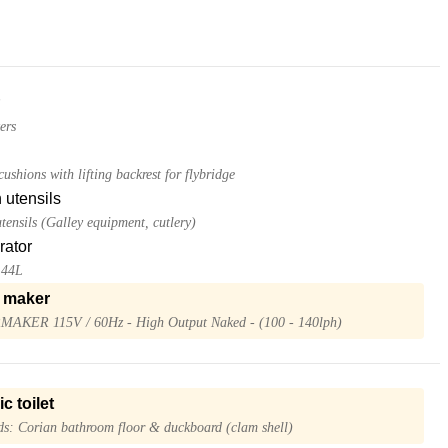
ers
ushions with lifting backrest for flybridge
 utensils
tensils (Galley equipment, cutlery)
rator
144L
 maker
AKER 115V / 60Hz - High Output Naked - (100 - 140lph)
ic toilet
ds: Corian bathroom floor & duckboard (clam shell)