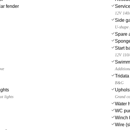
ar fender
Service
12V 140
Side ga
U-shape g
Spare a
Spong
Start b
12V 110
Swimmi
ove
Addition
Tridata
B&G
ights
Uphols
ot lights
Grand co
Water 
WC pu
Winch 
Wire (s