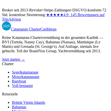
Broker seit 2013
·
Revolut
+
Stripe-Zahlungen
·
DSGVO-konform
·
72
Std. kostenlose Stornierung
·
★★★★★
4.9
· 145 Bewertungen auf
TripAdvisor
Catamaran
Charter
Caribbean
Reine Katamaran-Chartervermittlung in der gesamten Karibik —
BVI (Tortola, Nanny Cay), Bahamas (Nassau), Martinique (Le
Marin) und Grenada (St. George's). Auf Anfrage, niemals live
gebucht. Teil der Boat4You Group, Yachtvermittlung seit 2013.
Jetzt starten →
Charter
Segelkatamarane
Motorkatamarane
Bareboat
Voll bemannt
Reiseziele
British Virgin Islands
Bahamas