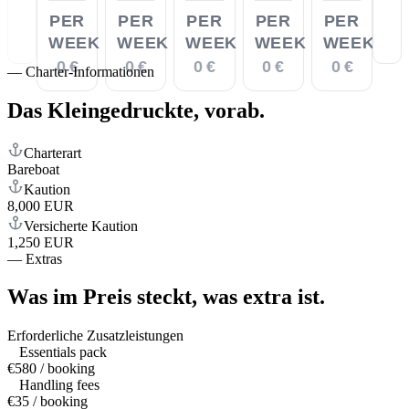
PER
PER
PER
PER
PER
WEEK
WEEK
WEEK
WEEK
WEEK
0 €
0 €
0 €
0 €
0 €
—
Charter-Informationen
Das Kleingedruckte,
vorab.
Charterart
Bareboat
Kaution
8,000 EUR
Versicherte Kaution
1,250 EUR
—
Extras
Was im Preis steckt,
was extra ist.
Erforderliche Zusatzleistungen
Essentials pack
€580 / booking
Handling fees
€35 / booking