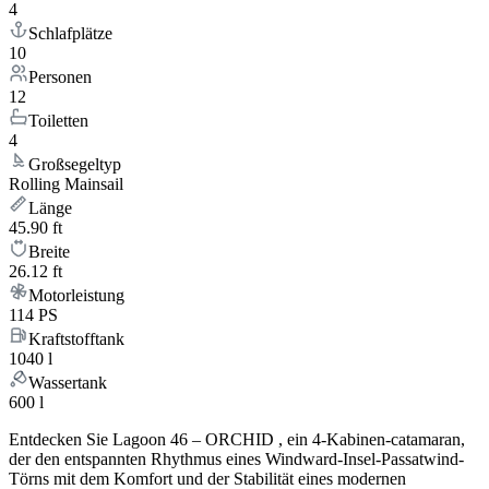
4
Schlafplätze
10
Personen
12
Toiletten
4
Großsegeltyp
Rolling Mainsail
Länge
45.90 ft
Breite
26.12 ft
Motorleistung
114 PS
Kraftstofftank
1040 l
Wassertank
600 l
Entdecken Sie Lagoon 46 – ORCHID , ein 4-Kabinen-catamaran,
der den entspannten Rhythmus eines Windward-Insel-Passatwind-
Törns mit dem Komfort und der Stabilität eines modernen