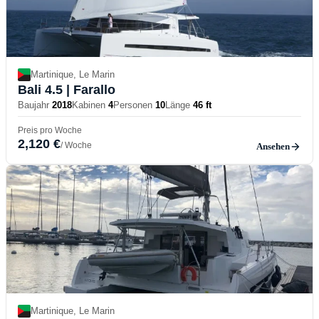
Martinique, Le Marin
Bali 4.5
| Farallo
Baujahr
2018
Kabinen
4
Personen
10
Länge
46 ft
Preis pro Woche
2,120 €
/ Woche
Ansehen
Martinique, Le Marin