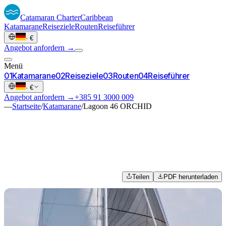
Catamaran
Charter
Caribbean
Katamarane
Reiseziele
Routen
Reiseführer
·
€
Angebot anfordern →
Menü
0
1
Katamarane
0
2
Reiseziele
0
3
Routen
0
4
Reiseführer
·
€
Angebot anfordern →
+385 91 3000 009
—
Startseite
/
Katamarane
/
Lagoon 46 ORCHID
Teilen
PDF herunterladen