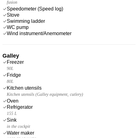
fusion
Speedometer (Speed log)
Stove
Swimming ladder
WC pump
Wind instrument/Anemometer
Galley
Freezer
90L
Fridge
80L
Kitchen utensils
Kitchen utensils (Galley equipment, cutlery)
Oven
Refrigerator
155 L
Sink
in the cockpit
Water maker