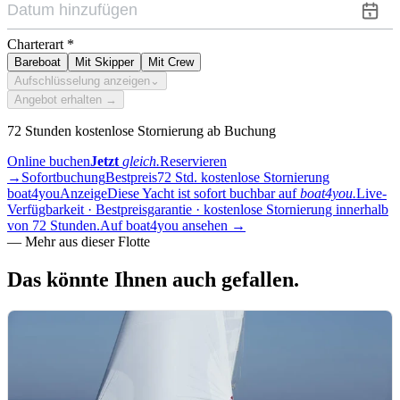
Charterart
*
Bareboat
Mit Skipper
Mit Crew
Aufschlüsselung anzeigen
⌄
Angebot erhalten →
72 Stunden kostenlose Stornierung ab Buchung
Online buchen
Jetzt
gleich.
Reservieren
→
Sofortbuchung
Bestpreis
72 Std. kostenlose Stornierung
boat4you
Anzeige
Diese Yacht ist sofort buchbar auf
boat4you.
Live-
Verfügbarkeit · Bestpreisgarantie · kostenlose Stornierung innerhalb
von 72 Stunden.
Auf boat4you ansehen
→
—
Mehr aus dieser Flotte
Das könnte Ihnen auch
gefallen.