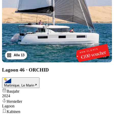
NEW CLIENTS
€100 voucher
Alle 13
1
/
13
Lagoon 46
·
ORCHID
Martinique, Le Marin
Baujahr
2024
Hersteller
Lagoon
Kabinen