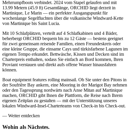
Mehrrumpfboots verbindet. 2024 vom Stapel gelaufen und mit
13.99 Metern (45.9 ft) Gesamtlänge, ORCHID liegt derzeit in
Martinique, Le Marin — ein perfekter Ausgangspunkt für
wochenlange Segelfluchten über die vulkanische Windward-Kette
von Martinique bis Saint Lucia.
Mit 10 Schlafplätzen, verteilt auf 4 Schlafkabinen und 4 Bäder,
beherbergt ORCHID bequem bis zu 12 Gäste — bestens geeignet
für zwei gemeinsam reisende Familien, einen Freundeskreis oder
eine kleine Gruppe, die einsame Cays und türkisfarbene Lagunen im
eigenen Tempo erkundet. Bettwäsche, Kissen und Decken sind im
Charterpreis enthalten, sodass Sie einfach an Bord kommen, Ihren
Proviant verstauen und direkt aufs offene Wasser hinausfahren
können.
Boat equipment features rolling mainsail. Ob Sie unter den Pitons in
der Soufrière Bay ankern, eine Mooring in der Marigot Bay nehmen
oder den Tagessprung nordwärts nach Anse Mitan auf Martinique
machen, ORCHID gibt Ihnen die Plattform, die Reise nach Ihrem
eigenen Zeitplan zu gestalten — mit der Unterstützung unseres
lokalen Windward-Insel-Charterteams von Check-in bis Check-out.
—
Weiter entdecken
Wohin als
Nächstes.