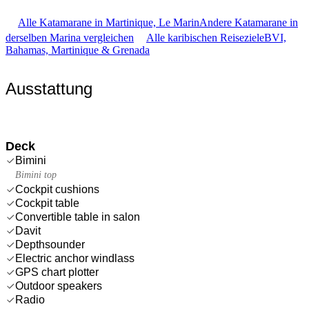
Alle Katamarane in Martinique, Le Marin
Andere Katamarane in
derselben Marina vergleichen
Alle karibischen Reiseziele
BVI,
Bahamas, Martinique & Grenada
Ausstattung
Deck
Bimini
Bimini top
Cockpit cushions
Cockpit table
Convertible table in salon
Davit
Depthsounder
Electric anchor windlass
GPS chart plotter
Outdoor speakers
Radio