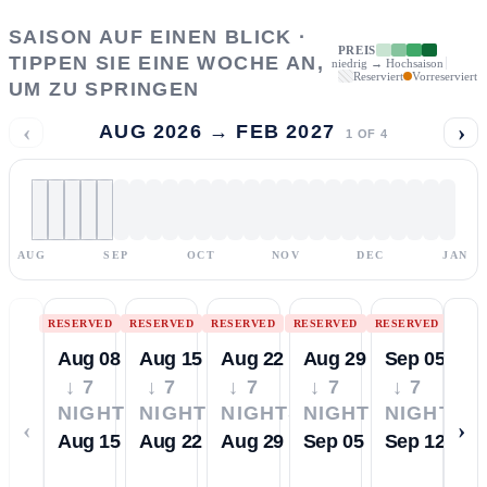
SAISON AUF EINEN BLICK ·
PREIS
TIPPEN SIE EINE WOCHE AN,
niedrig → Hochsaison
Reserviert
Vorreserviert
UM ZU SPRINGEN
‹
›
AUG 2026 → FEB 2027
1
OF
4
AUG
SEP
OCT
NOV
DEC
JAN
RESERVED
RESERVED
RESERVED
RESERVED
RESERVED
Aug 08
Aug 15
Aug 22
Aug 29
Sep 05
↓ 7
↓ 7
↓ 7
↓ 7
↓ 7
NIGHTS
NIGHTS
NIGHTS
NIGHTS
NIGHTS
‹
›
Aug 15
Aug 22
Aug 29
Sep 05
Sep 12