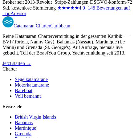
Broker seit 2013
·
Revolut
+
Stripe-Zahlungen
·
DSGVO-konform
·
72
Std. kostenlose Stornierung
·
★★★★★
4.9
· 145 Bewertungen auf
TripAdvisor
Catamaran
Charter
Caribbean
Reine Katamaran-Chartervermittlung in der gesamten Karibik —
BVI (Tortola, Nanny Cay), Bahamas (Nassau), Martinique (Le
Marin) und Grenada (St. George's). Auf Anfrage, niemals live
gebucht. Teil der Boat4You Group, Yachtvermittlung seit 2013.
Jetzt starten →
Charter
Segelkatamarane
Motorkatamarane
Bareboat
Voll bemannt
Reiseziele
British Virgin Islands
Bahamas
Martinique
Grenada