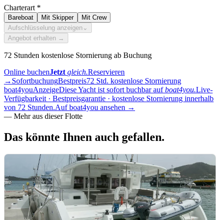
Charterart
*
Bareboat
Mit Skipper
Mit Crew
Aufschlüsselung anzeigen
⌄
Angebot erhalten →
72 Stunden kostenlose Stornierung ab Buchung
Online buchen
Jetzt
gleich.
Reservieren
→
Sofortbuchung
Bestpreis
72 Std. kostenlose Stornierung
boat4you
Anzeige
Diese Yacht ist sofort buchbar auf
boat4you.
Live-
Verfügbarkeit · Bestpreisgarantie · kostenlose Stornierung innerhalb
von 72 Stunden.
Auf boat4you ansehen
→
—
Mehr aus dieser Flotte
Das könnte Ihnen auch
gefallen.