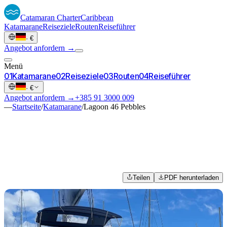
Catamaran
Charter
Caribbean
Katamarane
Reiseziele
Routen
Reiseführer
·
€
Angebot anfordern →
Menü
0
1
Katamarane
0
2
Reiseziele
0
3
Routen
0
4
Reiseführer
·
€
Angebot anfordern →
+385 91 3000 009
—
Startseite
/
Katamarane
/
Lagoon 46 Pebbles
Teilen
PDF herunterladen