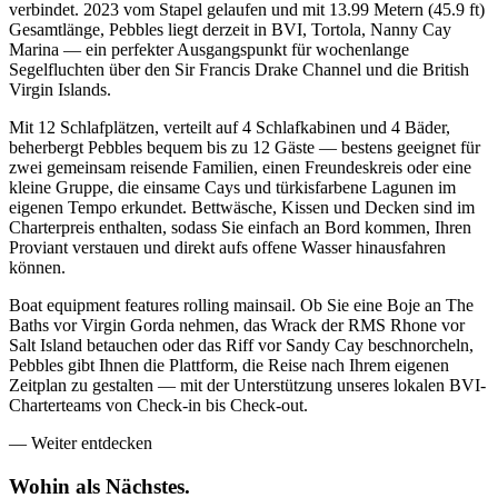
verbindet. 2023 vom Stapel gelaufen und mit 13.99 Metern (45.9 ft)
Gesamtlänge, Pebbles liegt derzeit in BVI, Tortola, Nanny Cay
Marina — ein perfekter Ausgangspunkt für wochenlange
Segelfluchten über den Sir Francis Drake Channel und die British
Virgin Islands.
Mit 12 Schlafplätzen, verteilt auf 4 Schlafkabinen und 4 Bäder,
beherbergt Pebbles bequem bis zu 12 Gäste — bestens geeignet für
zwei gemeinsam reisende Familien, einen Freundeskreis oder eine
kleine Gruppe, die einsame Cays und türkisfarbene Lagunen im
eigenen Tempo erkundet. Bettwäsche, Kissen und Decken sind im
Charterpreis enthalten, sodass Sie einfach an Bord kommen, Ihren
Proviant verstauen und direkt aufs offene Wasser hinausfahren
können.
Boat equipment features rolling mainsail. Ob Sie eine Boje an The
Baths vor Virgin Gorda nehmen, das Wrack der RMS Rhone vor
Salt Island betauchen oder das Riff vor Sandy Cay beschnorcheln,
Pebbles gibt Ihnen die Plattform, die Reise nach Ihrem eigenen
Zeitplan zu gestalten — mit der Unterstützung unseres lokalen BVI-
Charterteams von Check-in bis Check-out.
—
Weiter entdecken
Wohin als
Nächstes.