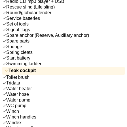
Radio CD mp3 player + USB
Rescue sling (Life sling)
Round/globular fender
Service batteries
Set of tools
Signal flags
Spare anchor (Reserve, Auxiliary anchor)
Spare parts
Sponge
Spring cleats
Start battery
Swimming ladder
Teak cockpit
Toilet brush
Tridata
Water heater
Water hose
Water pump
WC pump
Winch
Winch handles
Windex