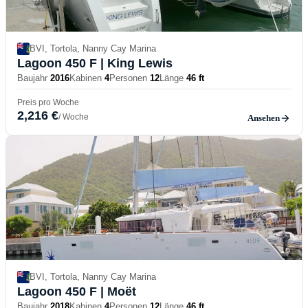
BVI, Tortola, Nanny Cay Marina
Lagoon 450 F
| King Lewis
Baujahr
2016
Kabinen
4
Personen
12
Länge
46 ft
Preis pro Woche
2,216 €
/ Woche
Ansehen
BVI, Tortola, Nanny Cay Marina
Lagoon 450 F
| Moët
Baujahr
2018
Kabinen
4
Personen
12
Länge
46 ft