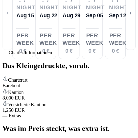
NIGHTS
NIGHTS
NIGHTS
NIGHTS
NIGHTS
‹
›
Aug 15
Aug 22
Aug 29
Sep 05
Sep 12
PER
PER
PER
PER
PER
WEEK
WEEK
WEEK
WEEK
WEEK
0 €
0 €
0 €
0 €
0 €
—
Charter-Informationen
Das Kleingedruckte,
vorab.
Charterart
Bareboat
Kaution
8,000 EUR
Versicherte Kaution
1,250 EUR
—
Extras
Was im Preis steckt,
was extra ist.