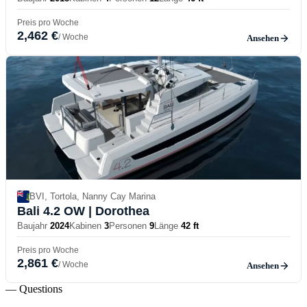
Preis pro Woche
2,462 €
/ Woche
Ansehen
BVI, Tortola, Nanny Cay Marina
Bali 4.2 OW
| Dorothea
Baujahr
2024
Kabinen
3
Personen
9
Länge
42 ft
Preis pro Woche
2,861 €
/ Woche
Ansehen
— Questions