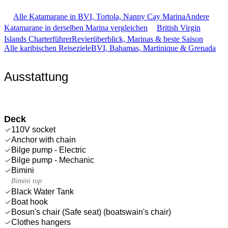
Alle Katamarane in BVI, Tortola, Nanny Cay Marina
Andere
Katamarane in derselben Marina vergleichen
British Virgin
Islands Charterführer
Revierüberblick, Marinas & beste Saison
Alle karibischen Reiseziele
BVI, Bahamas, Martinique & Grenada
Ausstattung
Deck
110V socket
Anchor with chain
Bilge pump - Electric
Bilge pump - Mechanic
Bimini
Bimini top
Black Water Tank
Boat hook
Bosun's chair (Safe seat) (boatswain's chair)
Clothes hangers