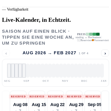
—
Verfügbarkeit
Live-Kalender,
in Echtzeit.
SAISON AUF EINEN BLICK ·
PREIS
TIPPEN SIE EINE WOCHE AN,
niedrig → Hochsaison
Reserviert
Vorreserviert
UM ZU SPRINGEN
‹
›
AUG 2026 → FEB 2027
1
OF
4
AUG
SEP
OCT
NOV
DEC
JAN
RESERVED
RESERVED
RESERVED
RESERVED
RESERVED
Aug 08
Aug 15
Aug 22
Aug 29
Sep 05
↓ 7
↓ 7
↓ 7
↓ 7
↓ 7