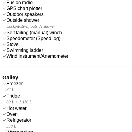
Fusion radio
GPS chart plotter
Outdoor speakers
Outside shower
Cockpit/stern, outside shower
Self tailing (manual) winch
Speedometer (Speed log)
Stove
Swimming ladder
Wind instrument/Anemometer
Galley
Freezer
82 L
Fridge
80 L + 1 110 L
Hot water
Oven
Refrigerator
338 L