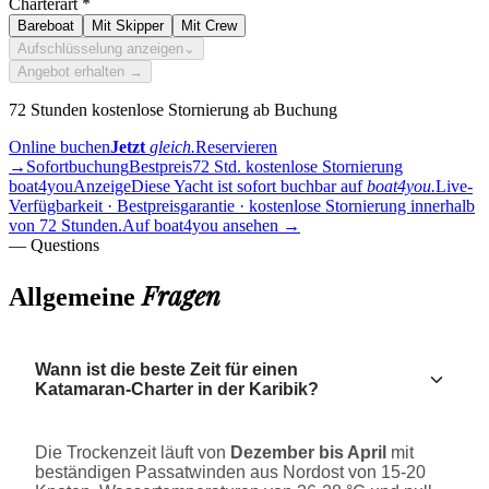
Charterart
*
Bareboat
Mit Skipper
Mit Crew
Aufschlüsselung anzeigen
⌄
Angebot erhalten →
72 Stunden kostenlose Stornierung ab Buchung
Online buchen
Jetzt
gleich.
Reservieren
→
Sofortbuchung
Bestpreis
72 Std. kostenlose Stornierung
boat4you
Anzeige
Diese Yacht ist sofort buchbar auf
boat4you.
Live-
Verfügbarkeit · Bestpreisgarantie · kostenlose Stornierung innerhalb
von 72 Stunden.
Auf boat4you ansehen
→
— Questions
Fragen
Allgemeine
Wann ist die beste Zeit für einen
Katamaran-Charter in der Karibik?
Die Trockenzeit läuft von
Dezember bis April
mit
beständigen Passatwinden aus Nordost von 15-20