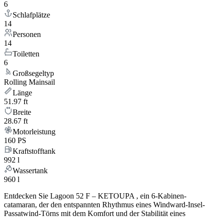
6
Schlafplätze
14
Personen
14
Toiletten
6
Großsegeltyp
Rolling Mainsail
Länge
51.97 ft
Breite
28.67 ft
Motorleistung
160 PS
Kraftstofftank
992 l
Wassertank
960 l
Entdecken Sie Lagoon 52 F – KETOUPA , ein 6-Kabinen-
catamaran, der den entspannten Rhythmus eines Windward-Insel-
Passatwind-Törns mit dem Komfort und der Stabilität eines