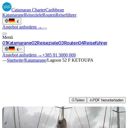
Catamaran
Charter
Caribbean
Katamarane
Reiseziele
Routen
Reiseführer
·
€
Angebot anfordern →
Menü
0
1
Katamarane
0
2
Reiseziele
0
3
Routen
0
4
Reiseführer
·
€
Angebot anfordern →
+385 91 3000 009
—
Startseite
/
Katamarane
/
Lagoon 52 F KETOUPA
Teilen
PDF herunterladen