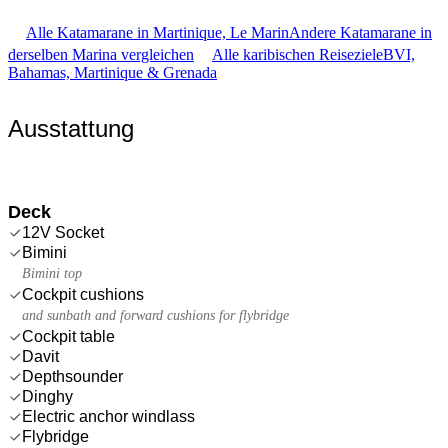
Alle Katamarane in Martinique, Le Marin
Andere Katamarane in
derselben Marina vergleichen
Alle karibischen Reiseziele
BVI,
Bahamas, Martinique & Grenada
Ausstattung
Deck
12V Socket
Bimini
Bimini top
Cockpit cushions
and sunbath and forward cushions for flybridge
Cockpit table
Davit
Depthsounder
Dinghy
Electric anchor windlass
Flybridge