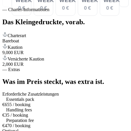
WEEK
WEEK
WEEK
WEEK
WEEK
0 €
0 €
0 €
0 €
0 €
—
Charter-Informationen
Das Kleingedruckte,
vorab.
Charterart
Bareboat
Kaution
9,000 EUR
Versicherte Kaution
2,000 EUR
—
Extras
Was im Preis steckt,
was extra ist.
Erforderliche Zusatzleistungen
Essentials pack
€655 / booking
Handling fees
€35 / booking
Preparation fee
€470 / booking
Optional