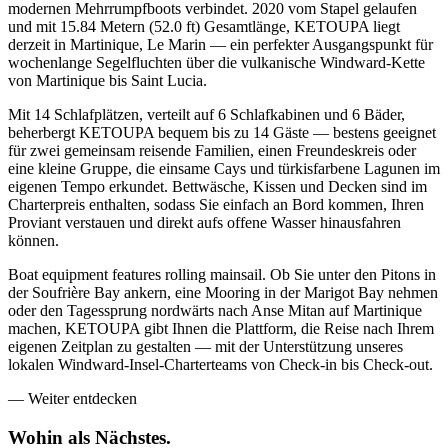
modernen Mehrrumpfboots verbindet. 2020 vom Stapel gelaufen
und mit 15.84 Metern (52.0 ft) Gesamtlänge, KETOUPA liegt
derzeit in Martinique, Le Marin — ein perfekter Ausgangspunkt für
wochenlange Segelfluchten über die vulkanische Windward-Kette
von Martinique bis Saint Lucia.
Mit 14 Schlafplätzen, verteilt auf 6 Schlafkabinen und 6 Bäder,
beherbergt KETOUPA bequem bis zu 14 Gäste — bestens geeignet
für zwei gemeinsam reisende Familien, einen Freundeskreis oder
eine kleine Gruppe, die einsame Cays und türkisfarbene Lagunen im
eigenen Tempo erkundet. Bettwäsche, Kissen und Decken sind im
Charterpreis enthalten, sodass Sie einfach an Bord kommen, Ihren
Proviant verstauen und direkt aufs offene Wasser hinausfahren
können.
Boat equipment features rolling mainsail. Ob Sie unter den Pitons in
der Soufrière Bay ankern, eine Mooring in der Marigot Bay nehmen
oder den Tagessprung nordwärts nach Anse Mitan auf Martinique
machen, KETOUPA gibt Ihnen die Plattform, die Reise nach Ihrem
eigenen Zeitplan zu gestalten — mit der Unterstützung unseres
lokalen Windward-Insel-Charterteams von Check-in bis Check-out.
—
Weiter entdecken
Wohin als
Nächstes.