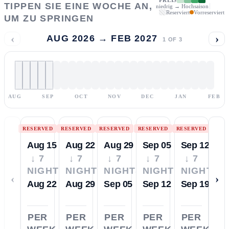
TIPPEN SIE EINE WOCHE AN,
niedrig → Hochsaison
Reserviert
Vorreserviert
UM ZU SPRINGEN
‹
›
AUG 2026 → FEB 2027
1
OF
3
AUG
SEP
OCT
NOV
DEC
JAN
FEB
RESERVED
RESERVED
RESERVED
RESERVED
RESERVED
Aug 15
Aug 22
Aug 29
Sep 05
Sep 12
↓ 7
↓ 7
↓ 7
↓ 7
↓ 7
NIGHTS
NIGHTS
NIGHTS
NIGHTS
NIGHTS
‹
›
Aug 22
Aug 29
Sep 05
Sep 12
Sep 19
PER
PER
PER
PER
PER