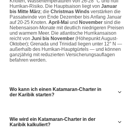
Knoten, Wassertemperaturen von 26-28 °C und null
Hurrikan-Risiko. Die Hauptsaison liegt von
Januar
bis Mitte März
; die
Christmas Winds
verstärken die
Passatwinde von Ende Dezember bis Anfang Januar
auf 20-25 Knoten.
April-Mai
und
November
sind die
Nebensaison-Monate mit deutlich niedrigeren Preisen
und warmem Meer. Die atlantische Hurrikansaison
reicht von
Juni bis November
(Höhepunkt August-
Oktober); Grenada und Trinidad liegen unter 12° N —
außerhalb des Hurrikan-Hauptgürtels — und können
ganzjährig mit reduzierten Versicherungsauflagen
befahren werden.
Wo kann ich einen Katamaran-Charter in
der Karibik starten?
Wie wird ein Katamaran-Charter in der
Karibik kalkuliert?