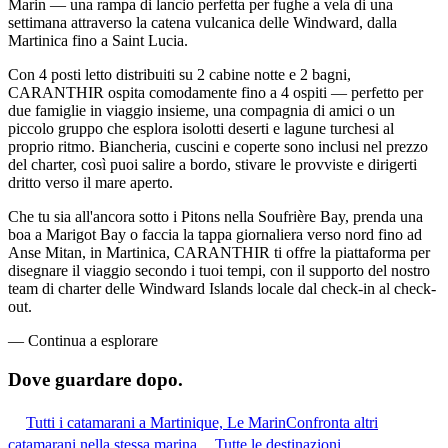
Marin — una rampa di lancio perfetta per fughe a vela di una
settimana attraverso la catena vulcanica delle Windward, dalla
Martinica fino a Saint Lucia.
Con 4 posti letto distribuiti su 2 cabine notte e 2 bagni,
CARANTHIR ospita comodamente fino a 4 ospiti — perfetto per
due famiglie in viaggio insieme, una compagnia di amici o un
piccolo gruppo che esplora isolotti deserti e lagune turchesi al
proprio ritmo. Biancheria, cuscini e coperte sono inclusi nel prezzo
del charter, così puoi salire a bordo, stivare le provviste e dirigerti
dritto verso il mare aperto.
Che tu sia all'ancora sotto i Pitons nella Soufrière Bay, prenda una
boa a Marigot Bay o faccia la tappa giornaliera verso nord fino ad
Anse Mitan, in Martinica, CARANTHIR ti offre la piattaforma per
disegnare il viaggio secondo i tuoi tempi, con il supporto del nostro
team di charter delle Windward Islands locale dal check-in al check-
out.
—
Continua a esplorare
Dove guardare
dopo.
Tutti i catamarani a Martinique, Le Marin
Confronta altri
catamarani nella stessa marina
Tutte le destinazioni