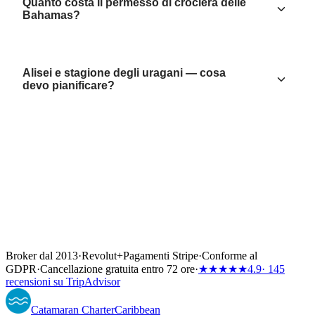
Quanto costa il permesso di crociera delle
Bahamas?
Alisei e stagione degli uragani — cosa
devo pianificare?
Broker dal 2013
·
Revolut
+
Pagamenti Stripe
·
Conforme al
GDPR
·
Cancellazione gratuita entro 72 ore
·
★★★★★
4.9
· 145
recensioni su TripAdvisor
Catamaran
Charter
Caribbean