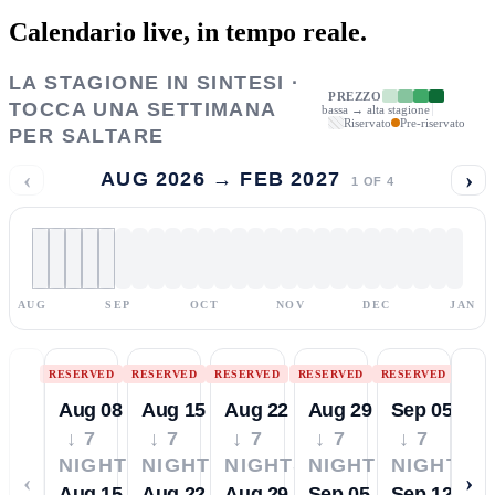
Calendario live,
in tempo reale.
LA STAGIONE IN SINTESI ·
PREZZO
TOCCA UNA SETTIMANA
bassa → alta stagione
Riservato
Pre-riservato
PER SALTARE
‹
›
AUG 2026 → FEB 2027
1
OF
4
AUG
SEP
OCT
NOV
DEC
JAN
RESERVED
RESERVED
RESERVED
RESERVED
RESERVED
Aug 08
Aug 15
Aug 22
Aug 29
Sep 05
↓ 7
↓ 7
↓ 7
↓ 7
↓ 7
NIGHTS
NIGHTS
NIGHTS
NIGHTS
NIGHTS
‹
›
Aug 15
Aug 22
Aug 29
Sep 05
Sep 12