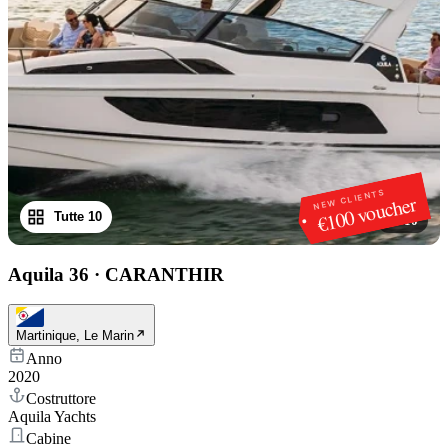
NEW CLIENTS
€100 voucher
Tutte 10
1
/
10
Aquila 36
·
CARANTHIR
Martinique, Le Marin
Anno
2020
Costruttore
Aquila Yachts
Cabine