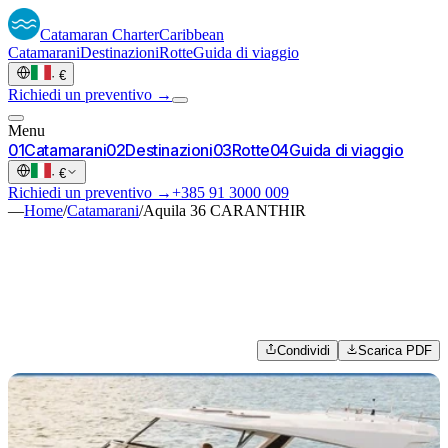
Catamaran
Charter
Caribbean
Catamarani
Destinazioni
Rotte
Guida di viaggio
·
€
Richiedi un preventivo →
Menu
0
1
Catamarani
0
2
Destinazioni
0
3
Rotte
0
4
Guida di viaggio
·
€
Richiedi un preventivo →
+385 91 3000 009
—
Home
/
Catamarani
/
Aquila 36 CARANTHIR
Condividi
Scarica PDF