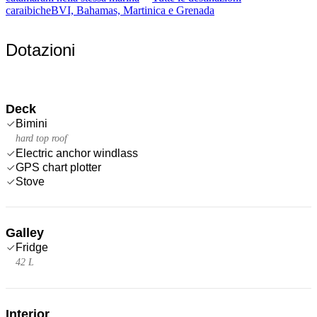
caraibiche
BVI, Bahamas, Martinica e Grenada
Dotazioni
Deck
Bimini
hard top roof
Electric anchor windlass
GPS chart plotter
Stove
Galley
Fridge
42 L
Interior