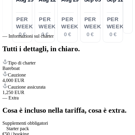
PER
PER
PER
PER
PER
WEEK
WEEK
WEEK
WEEK
WEEK
0 €
0 €
0 €
0 €
0 €
—
Informazioni sul charter
Tutti i dettagli,
in chiaro.
Tipo di charter
Bareboat
Cauzione
4,000 EUR
Cauzione assicurata
1,250 EUR
—
Extra
Cosa è incluso nella tariffa,
cosa è extra.
Supplementi obbligatori
Starter pack
€50 / booking