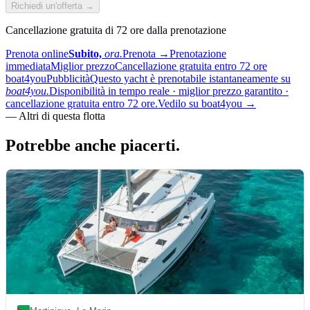
Richiedi un'offerta →
Cancellazione gratuita di 72 ore dalla prenotazione
Prenota online
Subito,
ora.
Prenota
→
Prenotazione
immediata
Miglior prezzo
Cancellazione gratuita entro 72 ore
boat4you
Pubblicità
Questo yacht è prenotabile istantaneamente su
boat4you.
Disponibilità in tempo reale · miglior prezzo garantito ·
cancellazione gratuita entro 72 ore.
Vedilo su boat4you
→
—
Altri di questa flotta
Potrebbe anche
piacerti.