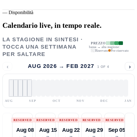
—
Disponibilità
Calendario live,
in tempo reale.
LA STAGIONE IN SINTESI ·
PREZZO
TOCCA UNA SETTIMANA
bassa → alta stagione
Riservato
Pre-riservato
PER SALTARE
‹
›
AUG 2026 → FEB 2027
1
OF
4
AUG
SEP
OCT
NOV
DEC
JAN
RESERVED
RESERVED
RESERVED
RESERVED
RESERVED
Aug 08
Aug 15
Aug 22
Aug 29
Sep 05