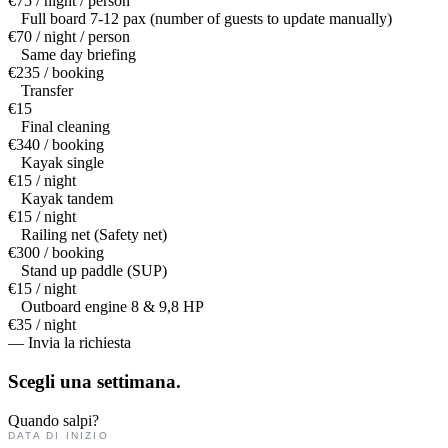
€75 / night / person
Full board 7-12 pax (number of guests to update manually)
€70 / night / person
Same day briefing
€235 / booking
Transfer
€15
Final cleaning
€340 / booking
Kayak single
€15 / night
Kayak tandem
€15 / night
Railing net (Safety net)
€300 / booking
Stand up paddle (SUP)
€15 / night
Outboard engine 8 & 9,8 HP
€35 / night
— Invia la richiesta
Scegli una
settimana.
Quando salpi?
DATA DI INIZIO