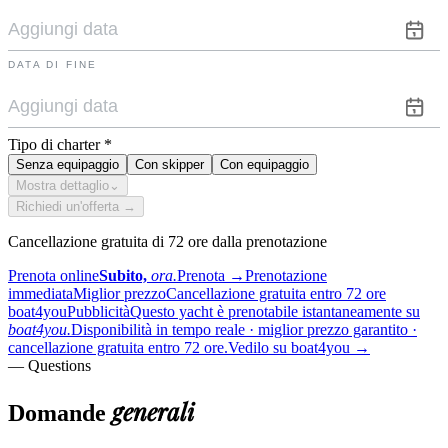
DATA DI FINE
Tipo di charter
*
Senza equipaggio
Con skipper
Con equipaggio
Mostra dettaglio
⌄
Richiedi un'offerta →
Cancellazione gratuita di 72 ore dalla prenotazione
Prenota online
Subito,
ora.
Prenota
→
Prenotazione
immediata
Miglior prezzo
Cancellazione gratuita entro 72 ore
boat4you
Pubblicità
Questo yacht è prenotabile istantaneamente su
boat4you.
Disponibilità in tempo reale · miglior prezzo garantito ·
cancellazione gratuita entro 72 ore.
Vedilo su boat4you
→
— Questions
generali
Domande