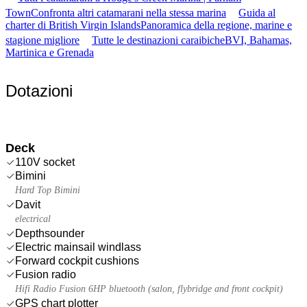
Town
Confronta altri catamarani nella stessa marina
Guida al
charter di British Virgin Islands
Panoramica della regione, marine e
stagione migliore
Tutte le destinazioni caraibiche
BVI, Bahamas,
Martinica e Grenada
Dotazioni
Deck
110V socket
Bimini
Hard Top Bimini
Davit
electrical
Depthsounder
Electric mainsail windlass
Forward cockpit cushions
Fusion radio
Hifi Radio Fusion 6HP bluetooth (salon, flybridge and front cockpit)
GPS chart plotter