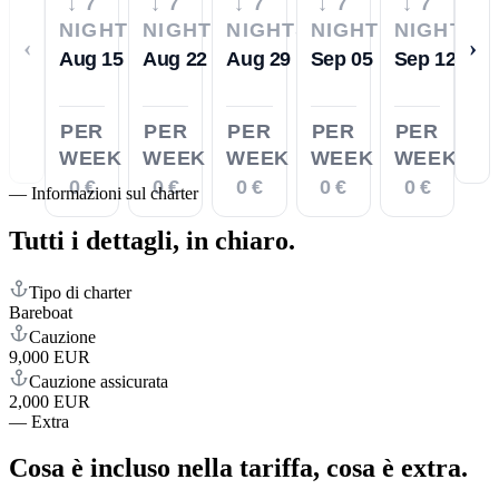
↓ 7
↓ 7
↓ 7
↓ 7
↓ 7
NIGHTS
NIGHTS
NIGHTS
NIGHTS
NIGHTS
‹
›
Aug 15
Aug 22
Aug 29
Sep 05
Sep 12
PER
PER
PER
PER
PER
WEEK
WEEK
WEEK
WEEK
WEEK
0 €
0 €
0 €
0 €
0 €
—
Informazioni sul charter
Tutti i dettagli,
in chiaro.
Tipo di charter
Bareboat
Cauzione
9,000 EUR
Cauzione assicurata
2,000 EUR
—
Extra
Cosa è incluso nella tariffa,
cosa è extra.