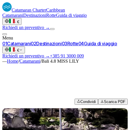
Catamaran
Charter
Caribbean
Catamarani
Destinazioni
Rotte
Guida di viaggio
·
€
Richiedi un preventivo →
Menu
0
1
Catamarani
0
2
Destinazioni
0
3
Rotte
0
4
Guida di viaggio
·
€
Richiedi un preventivo →
+385 91 3000 009
—
Home
/
Catamarani
/
Bali 4.8 MISS LILY
Condividi
Scarica PDF