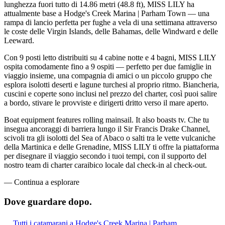
lunghezza fuori tutto di 14.86 metri (48.8 ft), MISS LILY ha
attualmente base a Hodge's Creek Marina | Parham Town — una
rampa di lancio perfetta per fughe a vela di una settimana attraverso
le coste delle Virgin Islands, delle Bahamas, delle Windward e delle
Leeward.
Con 9 posti letto distribuiti su 4 cabine notte e 4 bagni, MISS LILY
ospita comodamente fino a 9 ospiti — perfetto per due famiglie in
viaggio insieme, una compagnia di amici o un piccolo gruppo che
esplora isolotti deserti e lagune turchesi al proprio ritmo. Biancheria,
cuscini e coperte sono inclusi nel prezzo del charter, così puoi salire
a bordo, stivare le provviste e dirigerti dritto verso il mare aperto.
Boat equipment features rolling mainsail. It also boasts tv. Che tu
insegua ancoraggi di barriera lungo il Sir Francis Drake Channel,
scivoli tra gli isolotti del Sea of Abaco o salti tra le vette vulcaniche
della Martinica e delle Grenadine, MISS LILY ti offre la piattaforma
per disegnare il viaggio secondo i tuoi tempi, con il supporto del
nostro team di charter caraibico locale dal check-in al check-out.
—
Continua a esplorare
Dove guardare
dopo.
Tutti i catamarani a Hodge's Creek Marina | Parham