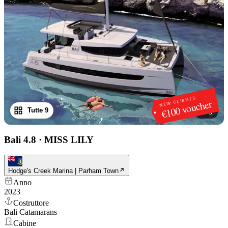
NEW CLIENTS
€100 voucher
Tutte 9
1
/
9
Bali 4.8
·
MISS LILY
Hodge's Creek Marina | Parham Town
Anno
2023
Costruttore
Bali Catamarans
Cabine