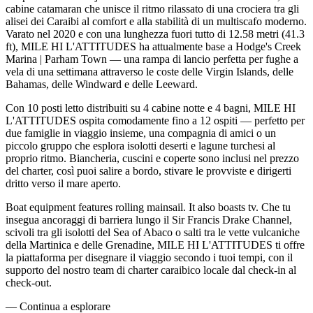
cabine catamaran che unisce il ritmo rilassato di una crociera tra gli
alisei dei Caraibi al comfort e alla stabilità di un multiscafo moderno.
Varato nel 2020 e con una lunghezza fuori tutto di 12.58 metri (41.3
ft), MILE HI L'ATTITUDES ha attualmente base a Hodge's Creek
Marina | Parham Town — una rampa di lancio perfetta per fughe a
vela di una settimana attraverso le coste delle Virgin Islands, delle
Bahamas, delle Windward e delle Leeward.
Con 10 posti letto distribuiti su 4 cabine notte e 4 bagni, MILE HI
L'ATTITUDES ospita comodamente fino a 12 ospiti — perfetto per
due famiglie in viaggio insieme, una compagnia di amici o un
piccolo gruppo che esplora isolotti deserti e lagune turchesi al
proprio ritmo. Biancheria, cuscini e coperte sono inclusi nel prezzo
del charter, così puoi salire a bordo, stivare le provviste e dirigerti
dritto verso il mare aperto.
Boat equipment features rolling mainsail. It also boasts tv. Che tu
insegua ancoraggi di barriera lungo il Sir Francis Drake Channel,
scivoli tra gli isolotti del Sea of Abaco o salti tra le vette vulcaniche
della Martinica e delle Grenadine, MILE HI L'ATTITUDES ti offre
la piattaforma per disegnare il viaggio secondo i tuoi tempi, con il
supporto del nostro team di charter caraibico locale dal check-in al
check-out.
—
Continua a esplorare