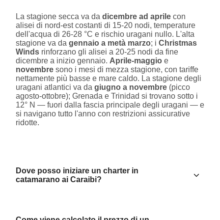
La stagione secca va da
dicembre ad aprile
con
alisei di nord-est costanti di 15-20 nodi, temperature
dell'acqua di 26-28 °C e rischio uragani nullo. L'alta
stagione va da
gennaio a metà marzo
; i
Christmas
Winds
rinforzano gli alisei a 20-25 nodi da fine
dicembre a inizio gennaio.
Aprile-maggio
e
novembre
sono i mesi di mezza stagione, con tariffe
nettamente più basse e mare caldo. La stagione degli
uragani atlantici va da
giugno a novembre
(picco
agosto-ottobre); Grenada e Trinidad si trovano sotto i
12° N — fuori dalla fascia principale degli uragani — e
si navigano tutto l'anno con restrizioni assicurative
ridotte.
Dove posso iniziare un charter in
catamarano ai Caraibi?
Come viene calcolato il prezzo di un