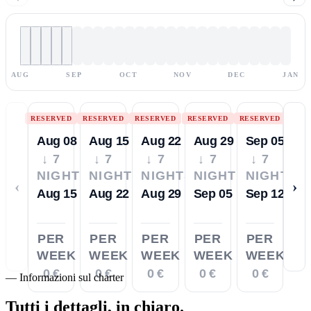
AUG
SEP
OCT
NOV
DEC
JAN
RESERVED
RESERVED
RESERVED
RESERVED
RESERVED
Aug 08
Aug 15
Aug 22
Aug 29
Sep 05
↓ 7
↓ 7
↓ 7
↓ 7
↓ 7
NIGHTS
NIGHTS
NIGHTS
NIGHTS
NIGHTS
‹
›
Aug 15
Aug 22
Aug 29
Sep 05
Sep 12
PER
PER
PER
PER
PER
WEEK
WEEK
WEEK
WEEK
WEEK
0 €
0 €
0 €
0 €
0 €
—
Informazioni sul charter
Tutti i dettagli,
in chiaro.