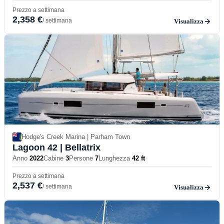
Prezzo a settimana
2,358 €
/ settimana
Visualizza
Hodge's Creek Marina | Parham Town
Lagoon 42
| Bellatrix
Anno
2022
Cabine
3
Persone
7
Lunghezza
42 ft
Prezzo a settimana
2,537 €
/ settimana
Visualizza