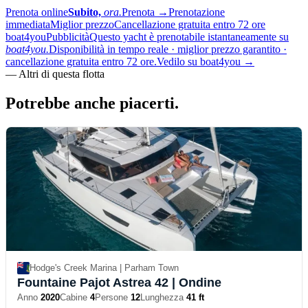
Prenota online
Subito,
ora.
Prenota
→
Prenotazione
immediata
Miglior prezzo
Cancellazione gratuita entro 72 ore
boat4you
Pubblicità
Questo yacht è prenotabile istantaneamente su
boat4you.
Disponibilità in tempo reale · miglior prezzo garantito ·
cancellazione gratuita entro 72 ore.
Vedilo su boat4you
→
—
Altri di questa flotta
Potrebbe anche
piacerti.
Hodge's Creek Marina | Parham Town
Fountaine Pajot Astrea 42
| Ondine
Anno
2020
Cabine
4
Persone
12
Lunghezza
41 ft