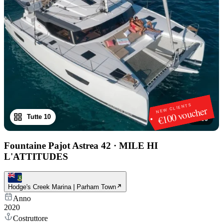
NEW CLIENTS
€100 voucher
Tutte 10
1
/
10
Fountaine Pajot Astrea 42
·
MILE HI
L'ATTITUDES
Hodge's Creek Marina | Parham Town
Anno
2020
Costruttore