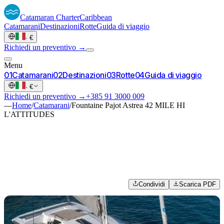
Catamaran
Charter
Caribbean
Catamarani
Destinazioni
Rotte
Guida di viaggio
·
€
Richiedi un preventivo →
Menu
0
1
Catamarani
0
2
Destinazioni
0
3
Rotte
0
4
Guida di viaggio
·
€
Richiedi un preventivo →
+385 91 3000 009
—
Home
/
Catamarani
/
Fountaine Pajot Astrea 42 MILE HI
L'ATTITUDES
Condividi
Scarica PDF