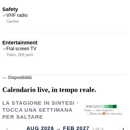
Safety
VHF radio
Garmin
Entertainment
Flat screen TV
Video, Hifi pack
—
Disponibilità
Calendario live,
in tempo reale.
LA STAGIONE IN SINTESI ·
PREZZO
TOCCA UNA SETTIMANA
bassa → alta stagione
Riservato
Pre-riservato
PER SALTARE
‹
›
AUG 2026 → FEB 2027
1
OF
4