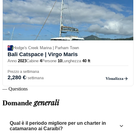
Hodge's Creek Marina | Parham Town
Bali Catspace
| Virgo Maris
Anno
2023
Cabine
4
Persone
10
Lunghezza
40 ft
Prezzo a settimana
2,280 €
/ settimana
Visualizza
— Questions
generali
Domande
Qual è il periodo migliore per un charter in
catamarano ai Caraibi?