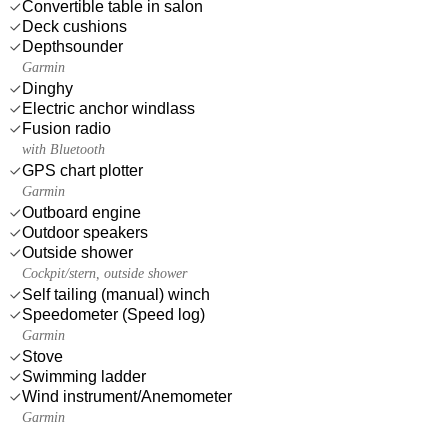
Convertible table in salon
Deck cushions
Depthsounder
Garmin
Dinghy
Electric anchor windlass
Fusion radio
with Bluetooth
GPS chart plotter
Garmin
Outboard engine
Outdoor speakers
Outside shower
Cockpit/stern, outside shower
Self tailing (manual) winch
Speedometer (Speed log)
Garmin
Stove
Swimming ladder
Wind instrument/Anemometer
Garmin