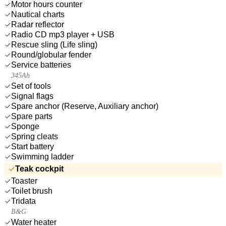
Motor hours counter
Nautical charts
Radar reflector
Radio CD mp3 player + USB
Rescue sling (Life sling)
Round/globular fender
Service batteries
345Ah
Set of tools
Signal flags
Spare anchor (Reserve, Auxiliary anchor)
Spare parts
Sponge
Spring cleats
Start battery
Swimming ladder
Teak cockpit
Toaster
Toilet brush
Tridata
B&G
Water heater