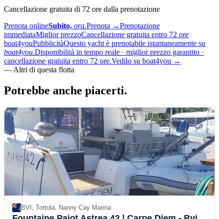
Cancellazione gratuita di 72 ore dalla prenotazione
Prenota online
Subito,
ora.
Prenota
→
Prenotazione
immediata
Miglior prezzo
Cancellazione gratuita entro 72 ore
boat4you
Pubblicità
Questo yacht è prenotabile istantaneamente su
boat4you.
Disponibilità in tempo reale · miglior prezzo garantito ·
cancellazione gratuita entro 72 ore.
Vedilo su boat4you
→
—
Altri di questa flotta
Potrebbe anche
piacerti.
BVI, Tortola, Nanny Cay Marina
Fountaine Pajot Astrea 42
| Carpe Diem - Bvi