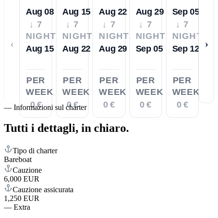
Aug 08
Aug 15
Aug 22
Aug 29
Sep 05
↓ 7
↓ 7
↓ 7
↓ 7
↓ 7
NIGHTS
NIGHTS
NIGHTS
NIGHTS
NIGHTS
‹
›
Aug 15
Aug 22
Aug 29
Sep 05
Sep 12
PER
PER
PER
PER
PER
WEEK
WEEK
WEEK
WEEK
WEEK
0 €
0 €
0 €
0 €
0 €
—
Informazioni sul charter
Tutti i dettagli,
in chiaro.
Tipo di charter
Bareboat
Cauzione
6,000 EUR
Cauzione assicurata
1,250 EUR
—
Extra