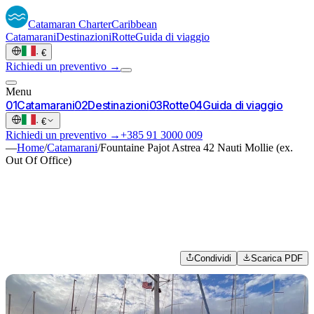
Catamaran
Charter
Caribbean
Catamarani
Destinazioni
Rotte
Guida di viaggio
·
€
Richiedi un preventivo →
Menu
0
1
Catamarani
0
2
Destinazioni
0
3
Rotte
0
4
Guida di viaggio
·
€
Richiedi un preventivo →
+385 91 3000 009
—
Home
/
Catamarani
/
Fountaine Pajot Astrea 42 Nauti Mollie (ex.
Out Of Office)
Condividi
Scarica PDF