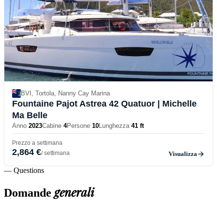
BVI, Tortola, Nanny Cay Marina
Fountaine Pajot Astrea 42 Quatuor
| Michelle
Ma Belle
Anno
2023
Cabine
4
Persone
10
Lunghezza
41 ft
Prezzo a settimana
2,864 €
/ settimana
Visualizza
— Questions
generali
Domande