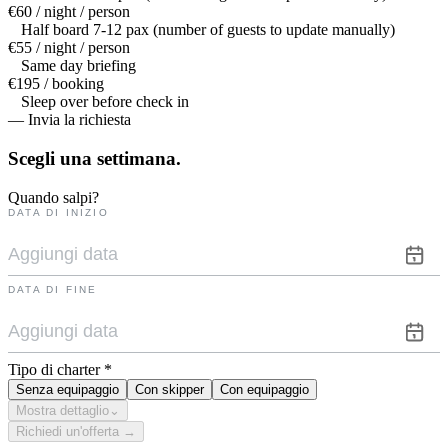
€60 / night / person
Half board 7-12 pax (number of guests to update manually)
€55 / night / person
Same day briefing
€195 / booking
Sleep over before check in
— Invia la richiesta
Scegli una
settimana.
Quando salpi?
DATA DI INIZIO
DATA DI FINE
Tipo di charter
*
Senza equipaggio
Con skipper
Con equipaggio
Mostra dettaglio
⌄
Richiedi un'offerta →