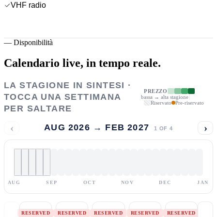
VHF radio
—
Disponibilità
Calendario live,
in tempo reale.
LA STAGIONE IN SINTESI ·
PREZZO
TOCCA UNA SETTIMANA
bassa → alta stagione
Riservato
Pre-riservato
PER SALTARE
‹
›
AUG 2026 → FEB 2027
1
OF
4
AUG
SEP
OCT
NOV
DEC
JAN
RESERVED
RESERVED
RESERVED
RESERVED
RESERVED