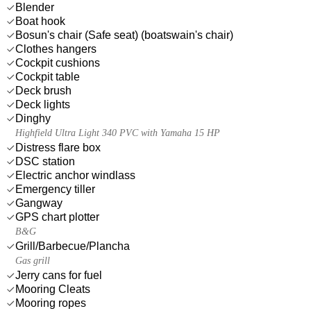
Blender
Boat hook
Bosun's chair (Safe seat) (boatswain's chair)
Clothes hangers
Cockpit cushions
Cockpit table
Deck brush
Deck lights
Dinghy
Highfield Ultra Light 340 PVC with Yamaha 15 HP
Distress flare box
DSC station
Electric anchor windlass
Emergency tiller
Gangway
GPS chart plotter
B&G
Grill/Barbecue/Plancha
Gas grill
Jerry cans for fuel
Mooring Cleats
Mooring ropes