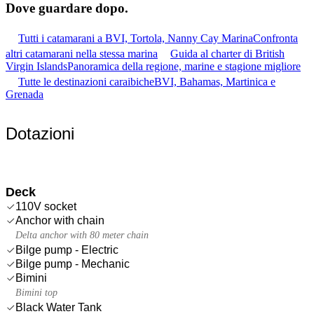
Dove guardare
dopo.
Tutti i catamarani a BVI, Tortola, Nanny Cay Marina
Confronta
altri catamarani nella stessa marina
Guida al charter di British
Virgin Islands
Panoramica della regione, marine e stagione migliore
Tutte le destinazioni caraibiche
BVI, Bahamas, Martinica e
Grenada
Dotazioni
Deck
110V socket
Anchor with chain
Delta anchor with 80 meter chain
Bilge pump - Electric
Bilge pump - Mechanic
Bimini
Bimini top
Black Water Tank