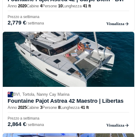
Anno
2020
Cabine
4
Persone
10
Lunghezza
41 ft
Prezzo a settimana
2,779 €
/ settimana
Visualizza
BVI, Tortola, Nanny Cay Marina
Fountaine Pajot Astrea 42 Maestro
| Libertas
Anno
2025
Cabine
3
Persone
8
Lunghezza
41 ft
Prezzo a settimana
2,864 €
/ settimana
Visualizza