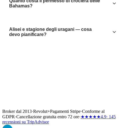
Quanto costa il permesso di crociera delle
Bahamas?
Alisei e stagione degli uragani — cosa
devo pianificare?
Broker dal 2013
·
Revolut
+
Pagamenti Stripe
·
Conforme al
GDPR
·
Cancellazione gratuita entro 72 ore
·
★★★★★
4.9
· 145
recensioni su TripAdvisor