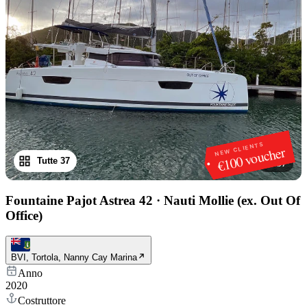
NEW CLIENTS
€100 voucher
Tutte 37
1
/
37
Fountaine Pajot Astrea 42
·
Nauti Mollie (ex. Out Of
Office)
BVI, Tortola, Nanny Cay Marina
Anno
2020
Costruttore