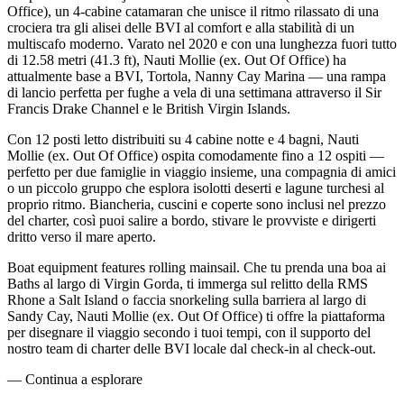
Office), un 4-cabine catamaran che unisce il ritmo rilassato di una
crociera tra gli alisei delle BVI al comfort e alla stabilità di un
multiscafo moderno. Varato nel 2020 e con una lunghezza fuori tutto
di 12.58 metri (41.3 ft), Nauti Mollie (ex. Out Of Office) ha
attualmente base a BVI, Tortola, Nanny Cay Marina — una rampa
di lancio perfetta per fughe a vela di una settimana attraverso il Sir
Francis Drake Channel e le British Virgin Islands.
Con 12 posti letto distribuiti su 4 cabine notte e 4 bagni, Nauti
Mollie (ex. Out Of Office) ospita comodamente fino a 12 ospiti —
perfetto per due famiglie in viaggio insieme, una compagnia di amici
o un piccolo gruppo che esplora isolotti deserti e lagune turchesi al
proprio ritmo. Biancheria, cuscini e coperte sono inclusi nel prezzo
del charter, così puoi salire a bordo, stivare le provviste e dirigerti
dritto verso il mare aperto.
Boat equipment features rolling mainsail. Che tu prenda una boa ai
Baths al largo di Virgin Gorda, ti immerga sul relitto della RMS
Rhone a Salt Island o faccia snorkeling sulla barriera al largo di
Sandy Cay, Nauti Mollie (ex. Out Of Office) ti offre la piattaforma
per disegnare il viaggio secondo i tuoi tempi, con il supporto del
nostro team di charter delle BVI locale dal check-in al check-out.
—
Continua a esplorare