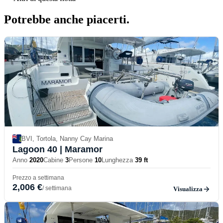
Potrebbe anche
piacerti.
BVI, Tortola, Nanny Cay Marina
Lagoon 40
| Maramor
Anno
2020
Cabine
3
Persone
10
Lunghezza
39 ft
Prezzo a settimana
2,006 €
/ settimana
Visualizza