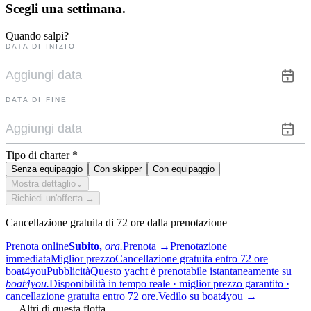
Scegli una
settimana.
Quando salpi?
DATA DI INIZIO
DATA DI FINE
Tipo di charter
*
Senza equipaggio
Con skipper
Con equipaggio
Mostra dettaglio
⌄
Richiedi un'offerta →
Cancellazione gratuita di 72 ore dalla prenotazione
Prenota online
Subito,
ora.
Prenota
→
Prenotazione
immediata
Miglior prezzo
Cancellazione gratuita entro 72 ore
boat4you
Pubblicità
Questo yacht è prenotabile istantaneamente su
boat4you.
Disponibilità in tempo reale · miglior prezzo garantito ·
cancellazione gratuita entro 72 ore.
Vedilo su boat4you
→
—
Altri di questa flotta