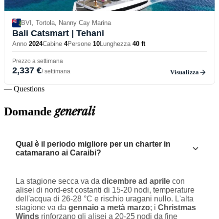
BVI, Tortola, Nanny Cay Marina
Bali Catsmart
| Tehani
Anno
2024
Cabine
4
Persone
10
Lunghezza
40 ft
Prezzo a settimana
2,337 €
/ settimana
Visualizza
— Questions
generali
Domande
Qual è il periodo migliore per un charter in
catamarano ai Caraibi?
La stagione secca va da
dicembre ad aprile
con
alisei di nord-est costanti di 15-20 nodi, temperature
dell'acqua di 26-28 °C e rischio uragani nullo. L'alta
stagione va da
gennaio a metà marzo
; i
Christmas
Winds
rinforzano gli alisei a 20-25 nodi da fine