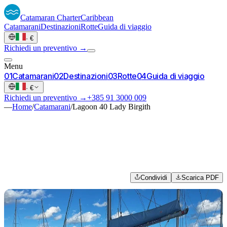
Catamaran
Charter
Caribbean
Catamarani
Destinazioni
Rotte
Guida di viaggio
·
€
Richiedi un preventivo →
Menu
0
1
Catamarani
0
2
Destinazioni
0
3
Rotte
0
4
Guida di viaggio
·
€
Richiedi un preventivo →
+385 91 3000 009
—
Home
/
Catamarani
/
Lagoon 40 Lady Birgith
Condividi
Scarica PDF