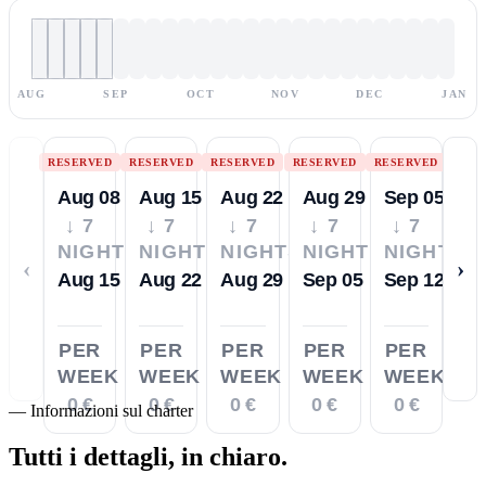
AUG
SEP
OCT
NOV
DEC
JAN
RESERVED
RESERVED
RESERVED
RESERVED
RESERVED
Aug 08
Aug 15
Aug 22
Aug 29
Sep 05
↓ 7
↓ 7
↓ 7
↓ 7
↓ 7
NIGHTS
NIGHTS
NIGHTS
NIGHTS
NIGHTS
‹
›
Aug 15
Aug 22
Aug 29
Sep 05
Sep 12
PER
PER
PER
PER
PER
WEEK
WEEK
WEEK
WEEK
WEEK
0 €
0 €
0 €
0 €
0 €
—
Informazioni sul charter
Tutti i dettagli,
in chiaro.