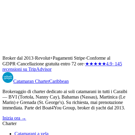
Broker dal 2013
·
Revolut
+
Pagamenti Stripe
·
Conforme al
GDPR
·
Cancellazione gratuita entro 72 ore
·
★★★★★
4.9
· 145
recensioni su TripAdvisor
Catamaran
Charter
Caribbean
Brokeraggio di charter dedicato ai soli catamarani in tutti i Caraibi
— BVI (Tortola, Nanny Cay), Bahamas (Nassau), Martinica (Le
Marin) e Grenada (St. George's). Su richiesta, mai prenotazione
immediata. Parte del Boat4You Group, broker di yacht dal 2013.
Inizia ora →
Charter
Catamarani a vela