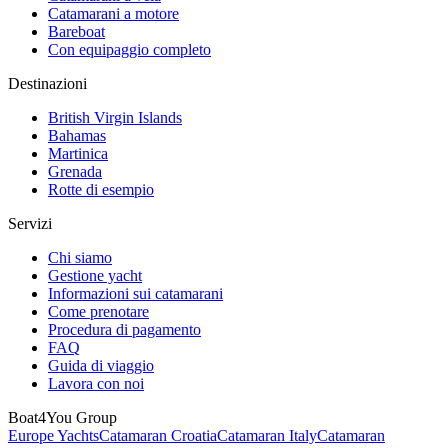
Catamarani a motore
Bareboat
Con equipaggio completo
Destinazioni
British Virgin Islands
Bahamas
Martinica
Grenada
Rotte di esempio
Servizi
Chi siamo
Gestione yacht
Informazioni sui catamarani
Come prenotare
Procedura di pagamento
FAQ
Guida di viaggio
Lavora con noi
Boat4You Group
Europe Yachts
Catamaran Croatia
Catamaran Italy
Catamaran