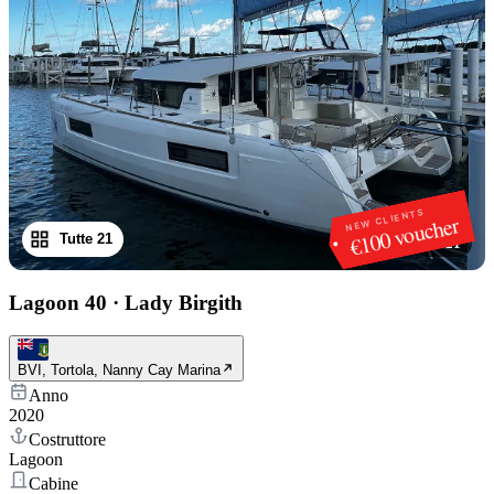
NEW CLIENTS
€100 voucher
Tutte 21
1
/
21
Lagoon 40
·
Lady Birgith
BVI, Tortola, Nanny Cay Marina
Anno
2020
Costruttore
Lagoon
Cabine