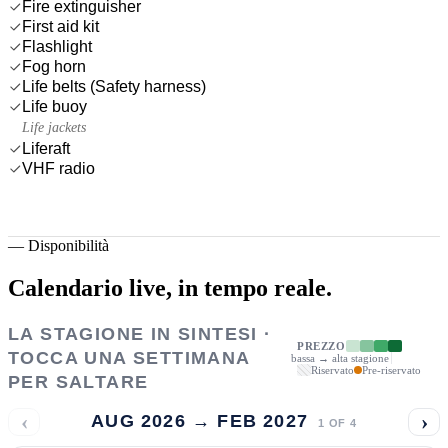
Fire extinguisher
First aid kit
Flashlight
Fog horn
Life belts (Safety harness)
Life buoy
Life jackets
Liferaft
VHF radio
—
Disponibilità
Calendario live,
in tempo reale.
LA STAGIONE IN SINTESI ·
PREZZO
TOCCA UNA SETTIMANA
bassa → alta stagione
Riservato
Pre-riservato
PER SALTARE
‹
›
AUG 2026 → FEB 2027
1
OF
4