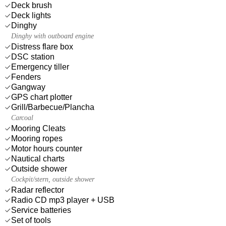
Deck brush
Deck lights
Dinghy
Dinghy with outboard engine
Distress flare box
DSC station
Emergency tiller
Fenders
Gangway
GPS chart plotter
Grill/Barbecue/Plancha
Carcoal
Mooring Cleats
Mooring ropes
Motor hours counter
Nautical charts
Outside shower
Cockpit/stern, outside shower
Radar reflector
Radio CD mp3 player + USB
Service batteries
Set of tools