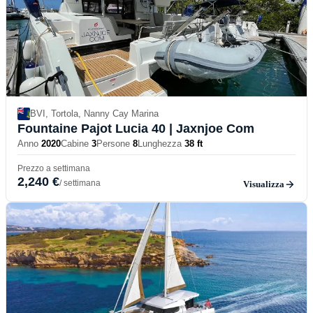
BVI, Tortola, Nanny Cay Marina
Fountaine Pajot Lucia 40
| Jaxnjoe Com
Anno
2020
Cabine
3
Persone
8
Lunghezza
38 ft
Prezzo a settimana
2,240 €
/ settimana
Visualizza