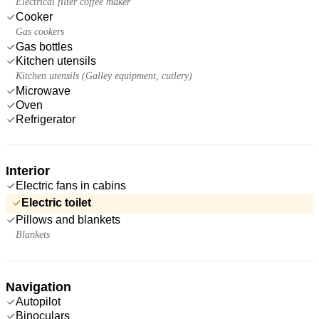
Electrical filter coffee maker
Cooker
Gas cookers
Gas bottles
Kitchen utensils
Kitchen utensils (Galley equipment, cutlery)
Microwave
Oven
Refrigerator
Interior
Electric fans in cabins
Electric toilet
Pillows and blankets
Blankets
Navigation
Autopilot
Binoculars