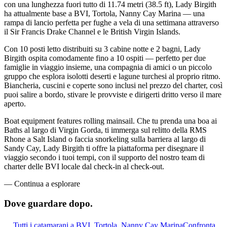
con una lunghezza fuori tutto di 11.74 metri (38.5 ft), Lady Birgith
ha attualmente base a BVI, Tortola, Nanny Cay Marina — una
rampa di lancio perfetta per fughe a vela di una settimana attraverso
il Sir Francis Drake Channel e le British Virgin Islands.
Con 10 posti letto distribuiti su 3 cabine notte e 2 bagni, Lady
Birgith ospita comodamente fino a 10 ospiti — perfetto per due
famiglie in viaggio insieme, una compagnia di amici o un piccolo
gruppo che esplora isolotti deserti e lagune turchesi al proprio ritmo.
Biancheria, cuscini e coperte sono inclusi nel prezzo del charter, così
puoi salire a bordo, stivare le provviste e dirigerti dritto verso il mare
aperto.
Boat equipment features rolling mainsail. Che tu prenda una boa ai
Baths al largo di Virgin Gorda, ti immerga sul relitto della RMS
Rhone a Salt Island o faccia snorkeling sulla barriera al largo di
Sandy Cay, Lady Birgith ti offre la piattaforma per disegnare il
viaggio secondo i tuoi tempi, con il supporto del nostro team di
charter delle BVI locale dal check-in al check-out.
—
Continua a esplorare
Dove guardare
dopo.
Tutti i catamarani a BVI, Tortola, Nanny Cay Marina
Confronta