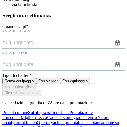
— Invia la richiesta
Scegli una
settimana.
Quando salpi?
DATA DI INIZIO
DATA DI FINE
Tipo di charter
*
Senza equipaggio
Con skipper
Con equipaggio
Mostra dettaglio
⌄
Richiedi un'offerta →
Cancellazione gratuita di 72 ore dalla prenotazione
Prenota online
Subito,
ora.
Prenota
→
Prenotazione
immediata
Miglior prezzo
Cancellazione gratuita entro 72 ore
boat4you
Pubblicità
Questo yacht è prenotabile istantaneamente su