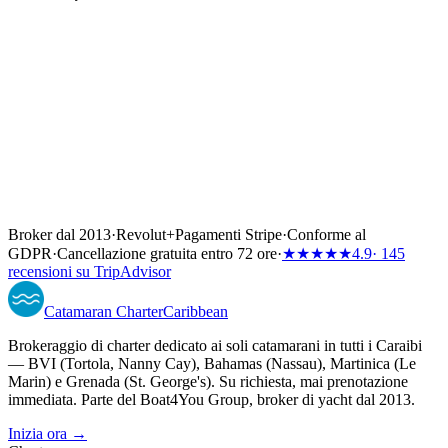
Broker dal 2013
·
Revolut
+
Pagamenti Stripe
·
Conforme al
GDPR
·
Cancellazione gratuita entro 72 ore
·
★★★★★
4.9
· 145
recensioni su TripAdvisor
Catamaran
Charter
Caribbean
Brokeraggio di charter dedicato ai soli catamarani in tutti i Caraibi
— BVI (Tortola, Nanny Cay), Bahamas (Nassau), Martinica (Le
Marin) e Grenada (St. George's). Su richiesta, mai prenotazione
immediata. Parte del Boat4You Group, broker di yacht dal 2013.
Inizia ora →