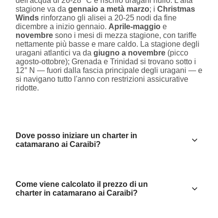
dell'acqua di 26-28 °C e rischio uragani nullo. L'alta
stagione va da
gennaio a metà marzo
; i
Christmas
Winds
rinforzano gli alisei a 20-25 nodi da fine
dicembre a inizio gennaio.
Aprile-maggio
e
novembre
sono i mesi di mezza stagione, con tariffe
nettamente più basse e mare caldo. La stagione degli
uragani atlantici va da
giugno a novembre
(picco
agosto-ottobre); Grenada e Trinidad si trovano sotto i
12° N — fuori dalla fascia principale degli uragani — e
si navigano tutto l'anno con restrizioni assicurative
ridotte.
Dove posso iniziare un charter in
catamarano ai Caraibi?
Come viene calcolato il prezzo di un
charter in catamarano ai Caraibi?