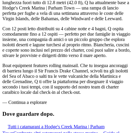
lunghezza fuori tutto di 12.8 metri (42.0 ft), Q ha attualmente base a
Hodge's Creek Marina | Parham Town — una rampa di lancio
perfetta per fughe a vela di una settimana attraverso le coste delle
Virgin Islands, delle Bahamas, delle Windward e delle Leeward.
Con 12 posti letto distribuiti su 4 cabine notte e 4 bagni, Q ospita
comodamente fino a 12 ospiti — perfetto per due famiglie in viaggio
insieme, una compagnia di amici o un piccolo gruppo che esplora
isolotti deserti e lagune turchesi al proprio ritmo. Biancheria, cuscini
e coperte sono inclusi nel prezzo del charter, così puoi salire a bordo,
stivare le provviste e dirigerti dritto verso il mare aperto.
Boat equipment features rolling mainsail. Che tu insegua ancoraggi
di barriera lungo il Sir Francis Drake Channel, scivoli tra gli isolotti
del Sea of Abaco o salti tra le vette vulcaniche della Martinica e
delle Grenadine, Q ti offre la piattaforma per disegnare il viaggio
secondo i tuoi tempi, con il supporto del nostro team di charter
caraibico locale dal check-in al check-out.
—
Continua a esplorare
Dove guardare
dopo.
Tutti i catamarani a Hodge's Creek Marina | Parham