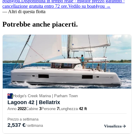
boat4you.
Disponibilità in tempo reale · miglior prezzo garantito ·
cancellazione gratuita entro 72 ore.
Vedilo su boat4you
→
—
Altri di questa flotta
Potrebbe anche
piacerti.
Hodge's Creek Marina | Parham Town
Lagoon 42
| Bellatrix
Anno
2022
Cabine
3
Persone
7
Lunghezza
42 ft
Prezzo a settimana
2,537 €
/ settimana
Visualizza