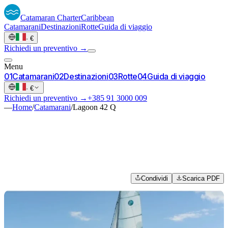
Catamaran
Charter
Caribbean
Catamarani
Destinazioni
Rotte
Guida di viaggio
·
€
Richiedi un preventivo →
Menu
0
1
Catamarani
0
2
Destinazioni
0
3
Rotte
0
4
Guida di viaggio
·
€
Richiedi un preventivo →
+385 91 3000 009
—
Home
/
Catamarani
/
Lagoon 42 Q
Condividi
Scarica PDF