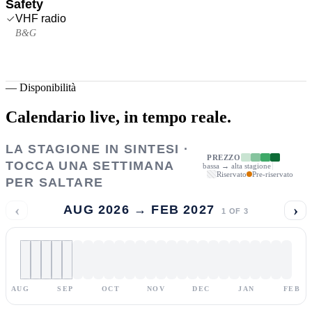
Safety
VHF radio
B&G
—
Disponibilità
Calendario live,
in tempo reale.
LA STAGIONE IN SINTESI ·
PREZZO
TOCCA UNA SETTIMANA
bassa → alta stagione
Riservato
Pre-riservato
PER SALTARE
‹
›
AUG 2026 → FEB 2027
1
OF
3
AUG
SEP
OCT
NOV
DEC
JAN
FEB