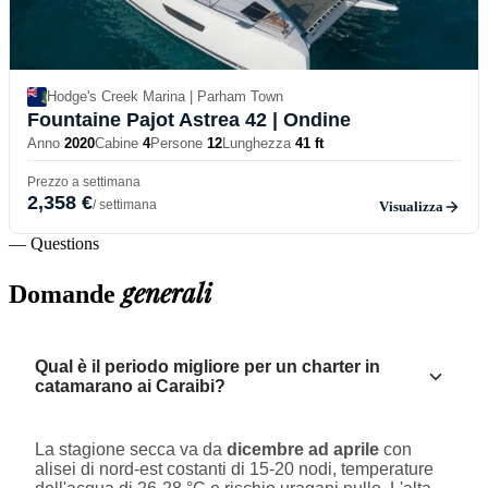
Hodge's Creek Marina | Parham Town
Fountaine Pajot Astrea 42
| Ondine
Anno
2020
Cabine
4
Persone
12
Lunghezza
41 ft
Prezzo a settimana
2,358 €
/ settimana
Visualizza
— Questions
generali
Domande
Qual è il periodo migliore per un charter in
catamarano ai Caraibi?
La stagione secca va da
dicembre ad aprile
con
alisei di nord-est costanti di 15-20 nodi, temperature