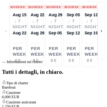
RESERVED
RESERVED
RESERVED
RESERVED
RESERVED
Aug 15
Aug 22
Aug 29
Sep 05
Sep 12
↓ 7
↓ 7
↓ 7
↓ 7
↓ 7
NIGHTS
NIGHTS
NIGHTS
NIGHTS
NIGHTS
‹
›
Aug 22
Aug 29
Sep 05
Sep 12
Sep 19
PER
PER
PER
PER
PER
WEEK
WEEK
WEEK
WEEK
WEEK
0 €
0 €
0 €
0 €
0 €
—
Informazioni sul charter
Tutti i dettagli,
in chiaro.
Tipo di charter
Bareboat
Cauzione
6,000 EUR
Cauzione assicurata
1,250 EUR