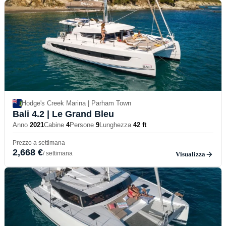
Hodge's Creek Marina | Parham Town
Bali 4.2
| Le Grand Bleu
Anno
2021
Cabine
4
Persone
9
Lunghezza
42 ft
Prezzo a settimana
2,668 €
/ settimana
Visualizza