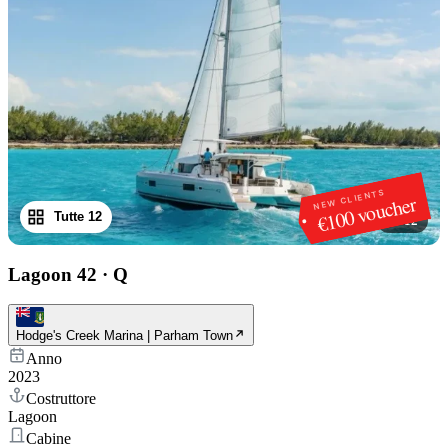
NEW CLIENTS
€100 voucher
Tutte 12
1
/
12
Lagoon 42
·
Q
Hodge's Creek Marina | Parham Town
Anno
2023
Costruttore
Lagoon
Cabine