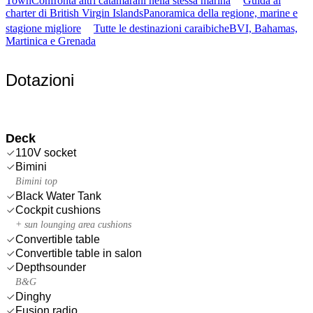
Town
Confronta altri catamarani nella stessa marina
Guida al
charter di British Virgin Islands
Panoramica della regione, marine e
stagione migliore
Tutte le destinazioni caraibiche
BVI, Bahamas,
Martinica e Grenada
Dotazioni
Deck
110V socket
Bimini
Bimini top
Black Water Tank
Cockpit cushions
+ sun lounging area cushions
Convertible table
Convertible table in salon
Depthsounder
B&G
Dinghy
Fusion radio