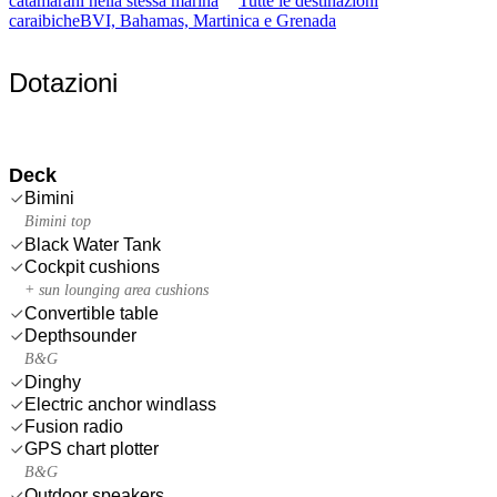
catamarani nella stessa marina
Tutte le destinazioni
caraibiche
BVI, Bahamas, Martinica e Grenada
Dotazioni
Deck
Bimini
Bimini top
Black Water Tank
Cockpit cushions
+ sun lounging area cushions
Convertible table
Depthsounder
B&G
Dinghy
Electric anchor windlass
Fusion radio
GPS chart plotter
B&G
Outdoor speakers