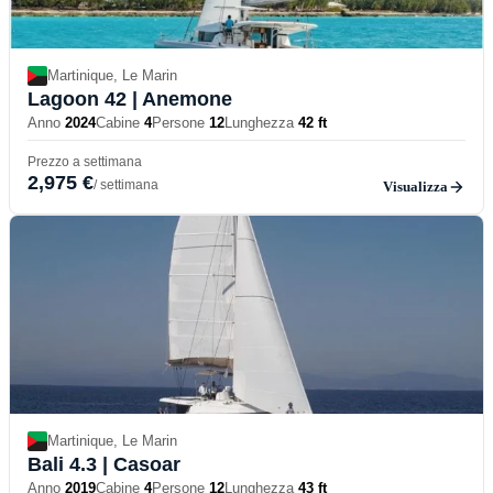
Martinique, Le Marin
Lagoon 42
| Anemone
Anno
2024
Cabine
4
Persone
12
Lunghezza
42 ft
Prezzo a settimana
2,975 €
/ settimana
Visualizza
Martinique, Le Marin
Bali 4.3
| Casoar
Anno
2019
Cabine
4
Persone
12
Lunghezza
43 ft