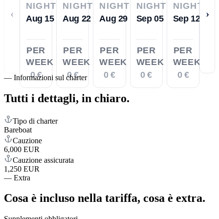
NIGHTS
NIGHTS
NIGHTS
NIGHTS
NIGHTS
‹
›
Aug 15
Aug 22
Aug 29
Sep 05
Sep 12
PER
PER
PER
PER
PER
WEEK
WEEK
WEEK
WEEK
WEEK
0 €
0 €
0 €
0 €
0 €
—
Informazioni sul charter
Tutti i dettagli,
in chiaro.
Tipo di charter
Bareboat
Cauzione
6,000 EUR
Cauzione assicurata
1,250 EUR
—
Extra
Cosa è incluso nella tariffa,
cosa è extra.
Supplementi obbligatori