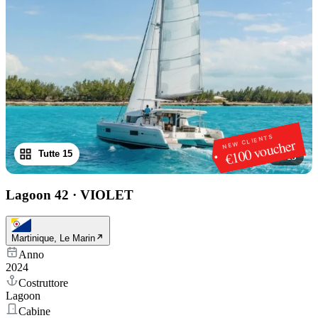
NEW CLIENTS
€100 voucher
Tutte 15
1
/
15
Lagoon 42
·
VIOLET
Martinique, Le Marin
Anno
2024
Costruttore
Lagoon
Cabine