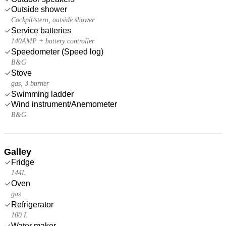
Outside shower
Cockpit/stern, outside shower
Service batteries
140AMP + battery controller
Speedometer (Speed log)
B&G
Stove
gas, 3 burner
Swimming ladder
Wind instrument/Anemometer
B&G
Galley
Fridge
144L
Oven
gas
Refrigerator
100 L
Water maker