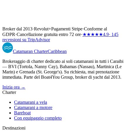
Broker dal 2013
·
Revolut
+
Pagamenti Stripe
·
Conforme al
GDPR
·
Cancellazione gratuita entro 72 ore
·
★★★★★
4.9
· 145
recensioni su TripAdvisor
Catamaran
Charter
Caribbean
Brokeraggio di charter dedicato ai soli catamarani in tutti i Caraibi
— BVI (Tortola, Nanny Cay), Bahamas (Nassau), Martinica (Le
Marin) e Grenada (St. George's). Su richiesta, mai prenotazione
immediata. Parte del Boat4You Group, broker di yacht dal 2013.
Inizia ora →
Charter
Catamarani a vela
Catamarani a motore
Bareboat
Con equipaggio completo
Destinazioni