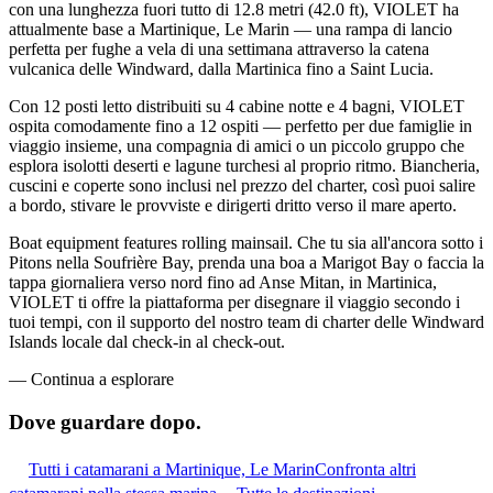
con una lunghezza fuori tutto di 12.8 metri (42.0 ft), VIOLET ha
attualmente base a Martinique, Le Marin — una rampa di lancio
perfetta per fughe a vela di una settimana attraverso la catena
vulcanica delle Windward, dalla Martinica fino a Saint Lucia.
Con 12 posti letto distribuiti su 4 cabine notte e 4 bagni, VIOLET
ospita comodamente fino a 12 ospiti — perfetto per due famiglie in
viaggio insieme, una compagnia di amici o un piccolo gruppo che
esplora isolotti deserti e lagune turchesi al proprio ritmo. Biancheria,
cuscini e coperte sono inclusi nel prezzo del charter, così puoi salire
a bordo, stivare le provviste e dirigerti dritto verso il mare aperto.
Boat equipment features rolling mainsail. Che tu sia all'ancora sotto i
Pitons nella Soufrière Bay, prenda una boa a Marigot Bay o faccia la
tappa giornaliera verso nord fino ad Anse Mitan, in Martinica,
VIOLET ti offre la piattaforma per disegnare il viaggio secondo i
tuoi tempi, con il supporto del nostro team di charter delle Windward
Islands locale dal check-in al check-out.
—
Continua a esplorare
Dove guardare
dopo.
Tutti i catamarani a Martinique, Le Marin
Confronta altri