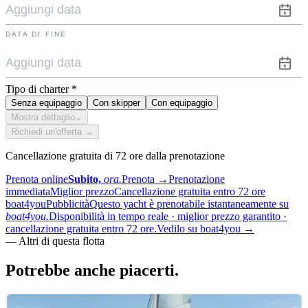
DATA DI FINE
Tipo di charter
*
Senza equipaggio
Con skipper
Con equipaggio
Mostra dettaglio
⌄
Richiedi un'offerta →
Cancellazione gratuita di 72 ore dalla prenotazione
Prenota online
Subito,
ora.
Prenota
→
Prenotazione
immediata
Miglior prezzo
Cancellazione gratuita entro 72 ore
boat4you
Pubblicità
Questo yacht è prenotabile istantaneamente su
boat4you.
Disponibilità in tempo reale · miglior prezzo garantito ·
cancellazione gratuita entro 72 ore.
Vedilo su boat4you
→
—
Altri di questa flotta
Potrebbe anche
piacerti.