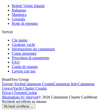
British Virgin Islands
Bahamas
Martinica
Grenada
Rotte di esempio
Servizi
Chi siamo
Gestione yacht
Informazioni sui catamarani
Come prenotare
Procedura di pagamento
FAQ
Guida di viaggio
Lavora con noi
Boat4You Group
Europe Yachts
Catamaran Croatia
Catamaran Italy
Catamaran
Greece
Yacht Charter Croatia
Privacy
Termini
Cookie
Illustrations by Storyset
© 2026 Catamaran Charter Caribbean
Richiedi un'offerta su misura
Richiedi un'offerta →