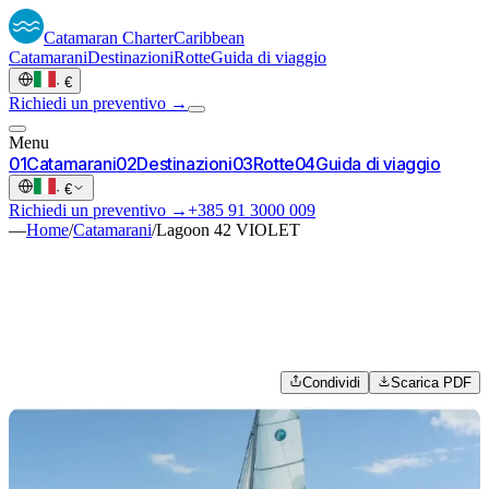
Catamaran
Charter
Caribbean
Catamarani
Destinazioni
Rotte
Guida di viaggio
·
€
Richiedi un preventivo →
Menu
0
1
Catamarani
0
2
Destinazioni
0
3
Rotte
0
4
Guida di viaggio
·
€
Richiedi un preventivo →
+385 91 3000 009
—
Home
/
Catamarani
/
Lagoon 42 VIOLET
Condividi
Scarica PDF