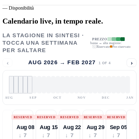
—
Disponibilità
Calendario live,
in tempo reale.
LA STAGIONE IN SINTESI ·
PREZZO
TOCCA UNA SETTIMANA
bassa → alta stagione
Riservato
Pre-riservato
PER SALTARE
‹
›
AUG 2026 → FEB 2027
1
OF
4
AUG
SEP
OCT
NOV
DEC
JAN
RESERVED
RESERVED
RESERVED
RESERVED
RESERVED
Aug 08
Aug 15
Aug 22
Aug 29
Sep 05
↓ 7
↓ 7
↓ 7
↓ 7
↓ 7