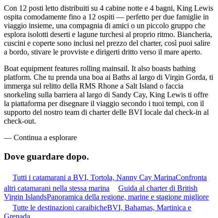
Con 12 posti letto distribuiti su 4 cabine notte e 4 bagni, King Lewis
ospita comodamente fino a 12 ospiti — perfetto per due famiglie in
viaggio insieme, una compagnia di amici o un piccolo gruppo che
esplora isolotti deserti e lagune turchesi al proprio ritmo. Biancheria,
cuscini e coperte sono inclusi nel prezzo del charter, così puoi salire
a bordo, stivare le provviste e dirigerti dritto verso il mare aperto.
Boat equipment features rolling mainsail. It also boasts bathing
platform. Che tu prenda una boa ai Baths al largo di Virgin Gorda, ti
immerga sul relitto della RMS Rhone a Salt Island o faccia
snorkeling sulla barriera al largo di Sandy Cay, King Lewis ti offre
la piattaforma per disegnare il viaggio secondo i tuoi tempi, con il
supporto del nostro team di charter delle BVI locale dal check-in al
check-out.
—
Continua a esplorare
Dove guardare
dopo.
Tutti i catamarani a BVI, Tortola, Nanny Cay Marina
Confronta
altri catamarani nella stessa marina
Guida al charter di British
Virgin Islands
Panoramica della regione, marine e stagione migliore
Tutte le destinazioni caraibiche
BVI, Bahamas, Martinica e
Grenada