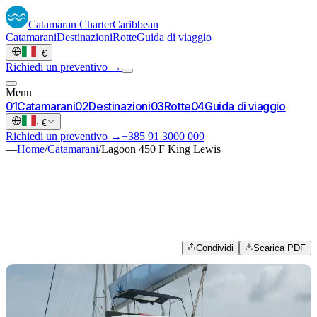
Catamaran
Charter
Caribbean
Catamarani
Destinazioni
Rotte
Guida di viaggio
·
€
Richiedi un preventivo →
Menu
0
1
Catamarani
0
2
Destinazioni
0
3
Rotte
0
4
Guida di viaggio
·
€
Richiedi un preventivo →
+385 91 3000 009
—
Home
/
Catamarani
/
Lagoon 450 F King Lewis
Condividi
Scarica PDF