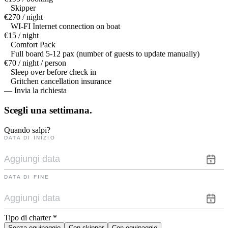
Skipper
€270 / night
WI-FI Internet connection on boat
€15 / night
Comfort Pack
Full board 5-12 pax (number of guests to update manually)
€70 / night / person
Sleep over before check in
Gritchen cancellation insurance
— Invia la richiesta
Scegli una
settimana.
Quando salpi?
DATA DI INIZIO
DATA DI FINE
Tipo di charter
*
Senza equipaggio
Con skipper
Con equipaggio