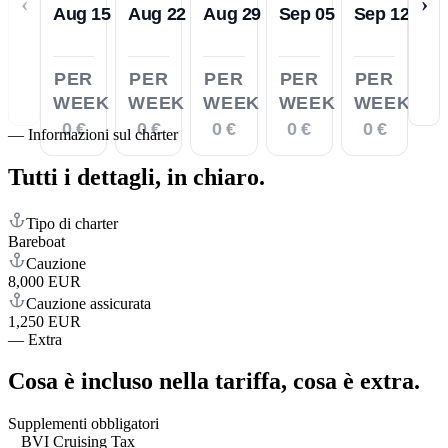
‹
›
Aug 15
Aug 22
Aug 29
Sep 05
Sep 12
PER
PER
PER
PER
PER
WEEK
WEEK
WEEK
WEEK
WEEK
0 €
0 €
0 €
0 €
0 €
—
Informazioni sul charter
Tutti i dettagli,
in chiaro.
Tipo di charter
Bareboat
Cauzione
8,000 EUR
Cauzione assicurata
1,250 EUR
—
Extra
Cosa è incluso nella tariffa,
cosa è extra.
Supplementi obbligatori
BVI Cruising Tax