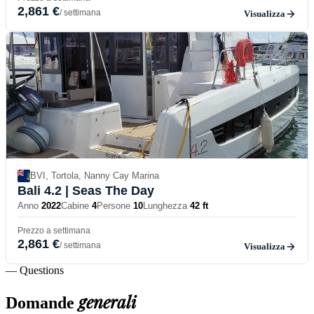
2,861 €
/ settimana
Visualizza
BVI, Tortola, Nanny Cay Marina
Bali 4.2
| Seas The Day
Anno
2022
Cabine
4
Persone
10
Lunghezza
42 ft
Prezzo a settimana
2,861 €
/ settimana
Visualizza
— Questions
generali
Domande