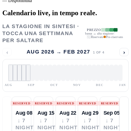
—
Disponibilità
Calendario live,
in tempo reale.
LA STAGIONE IN SINTESI ·
PREZZO
TOCCA UNA SETTIMANA
bassa → alta stagione
Riservato
Pre-riservato
PER SALTARE
‹
›
AUG 2026 → FEB 2027
1
OF
4
AUG
SEP
OCT
NOV
DEC
JAN
RESERVED
RESERVED
RESERVED
RESERVED
RESERVED
Aug 08
Aug 15
Aug 22
Aug 29
Sep 05
↓ 7
↓ 7
↓ 7
↓ 7
↓ 7
NIGHTS
NIGHTS
NIGHTS
NIGHTS
NIGHTS