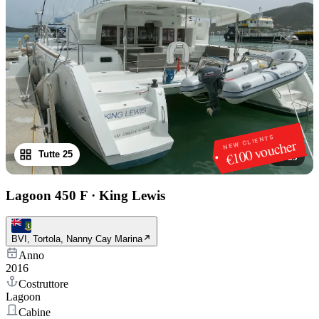
NEW CLIENTS
€100 voucher
Tutte 25
1
/
25
Lagoon 450 F
·
King Lewis
BVI, Tortola, Nanny Cay Marina
Anno
2016
Costruttore
Lagoon
Cabine