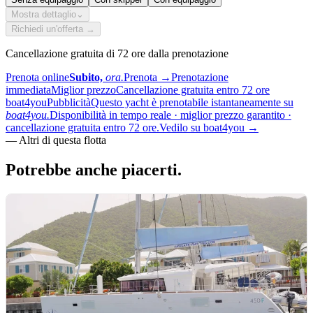
Mostra dettaglio
⌄
Richiedi un'offerta →
Cancellazione gratuita di 72 ore dalla prenotazione
Prenota online
Subito,
ora.
Prenota
→
Prenotazione
immediata
Miglior prezzo
Cancellazione gratuita entro 72 ore
boat4you
Pubblicità
Questo yacht è prenotabile istantaneamente su
boat4you.
Disponibilità in tempo reale · miglior prezzo garantito ·
cancellazione gratuita entro 72 ore.
Vedilo su boat4you
→
—
Altri di questa flotta
Potrebbe anche
piacerti.