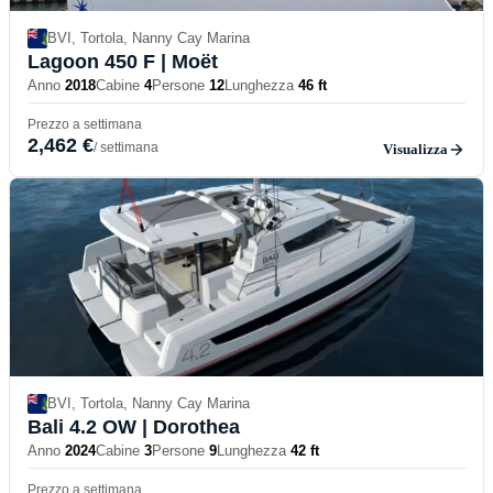
BVI, Tortola, Nanny Cay Marina
Lagoon 450 F
| Moët
Anno
2018
Cabine
4
Persone
12
Lunghezza
46 ft
Prezzo a settimana
2,462 €
/ settimana
Visualizza
BVI, Tortola, Nanny Cay Marina
Bali 4.2 OW
| Dorothea
Anno
2024
Cabine
3
Persone
9
Lunghezza
42 ft
Prezzo a settimana