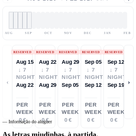
AUG
SEP
OCT
NOV
DEC
JAN
FEB
RESERVED
RESERVED
RESERVED
RESERVED
RESERVED
Aug 15
Aug 22
Aug 29
Sep 05
Sep 12
↓ 7
↓ 7
↓ 7
↓ 7
↓ 7
NIGHTS
NIGHTS
NIGHTS
NIGHTS
NIGHTS
‹
›
Aug 22
Aug 29
Sep 05
Sep 12
Sep 19
PER
PER
PER
PER
PER
WEEK
WEEK
WEEK
WEEK
WEEK
0 €
0 €
0 €
0 €
0 €
—
Informação do aluguer
As letras miudinhas,
à partida.