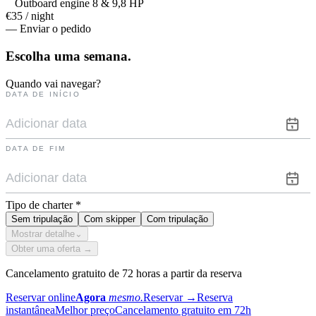
Outboard engine 8 & 9,8 HP
€35 / night
— Enviar o pedido
Escolha uma
semana.
Quando vai navegar?
DATA DE INÍCIO
DATA DE FIM
Tipo de charter
*
Sem tripulação
Com skipper
Com tripulação
Mostrar detalhe
⌄
Obter uma oferta →
Cancelamento gratuito de 72 horas a partir da reserva
Reservar online
Agora
mesmo.
Reservar
→
Reserva
instantânea
Melhor preço
Cancelamento gratuito em 72h