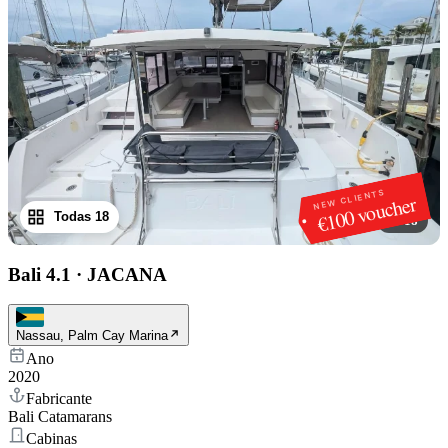
NEW CLIENTS
€100 voucher
Todas 18
1
/
18
Bali 4.1
·
JACANA
Nassau, Palm Cay Marina
Ano
2020
Fabricante
Bali Catamarans
Cabinas