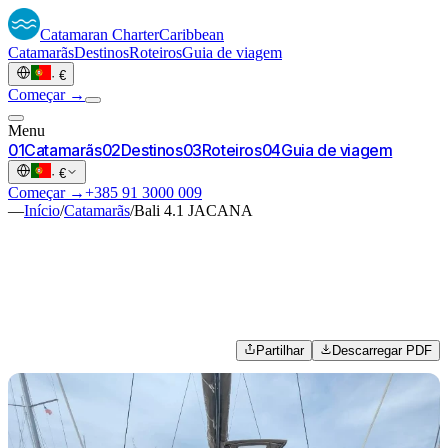
Catamaran
Charter
Caribbean
Catamarãs
Destinos
Roteiros
Guia de viagem
·
€
Começar →
Menu
0
1
Catamarãs
0
2
Destinos
0
3
Roteiros
0
4
Guia de viagem
·
€
Começar →
+385 91 3000 009
—
Início
/
Catamarãs
/
Bali 4.1 JACANA
Partilhar
Descarregar PDF