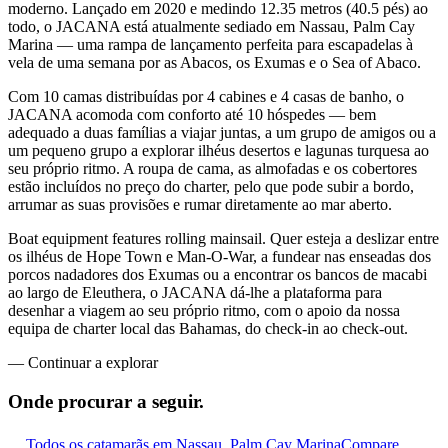
moderno. Lançado em 2020 e medindo 12.35 metros (40.5 pés) ao
todo, o JACANA está atualmente sediado em Nassau, Palm Cay
Marina — uma rampa de lançamento perfeita para escapadelas à
vela de uma semana por as Abacos, os Exumas e o Sea of Abaco.
Com 10 camas distribuídas por 4 cabines e 4 casas de banho, o
JACANA acomoda com conforto até 10 hóspedes — bem
adequado a duas famílias a viajar juntas, a um grupo de amigos ou a
um pequeno grupo a explorar ilhéus desertos e lagunas turquesa ao
seu próprio ritmo. A roupa de cama, as almofadas e os cobertores
estão incluídos no preço do charter, pelo que pode subir a bordo,
arrumar as suas provisões e rumar diretamente ao mar aberto.
Boat equipment features rolling mainsail. Quer esteja a deslizar entre
os ilhéus de Hope Town e Man-O-War, a fundear nas enseadas dos
porcos nadadores dos Exumas ou a encontrar os bancos de macabi
ao largo de Eleuthera, o JACANA dá-lhe a plataforma para
desenhar a viagem ao seu próprio ritmo, com o apoio da nossa
equipa de charter local das Bahamas, do check-in ao check-out.
—
Continuar a explorar
Onde procurar
a seguir.
Todos os catamarãs em Nassau, Palm Cay Marina
Compare