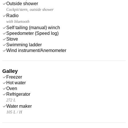
Outside shower
Cockpit/stern, outside shower
Radio
with bluetooth
Self tailing (manual) winch
Speedometer (Speed log)
Stove
Swimming ladder
Wind instrument/Anemometer
Galley
Freezer
Hot water
Oven
Refrigerator
272 L
Water maker
105 L / H