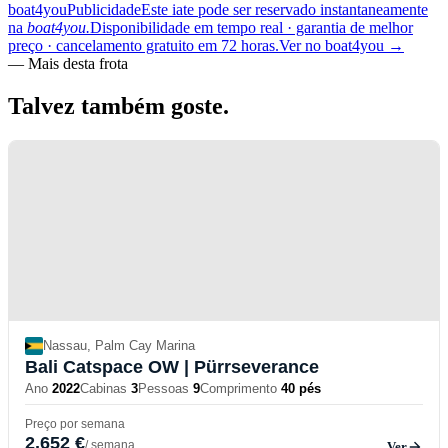
boat4you
Publicidade
Este iate pode ser reservado instantaneamente
na
boat4you.
Disponibilidade em tempo real · garantia de melhor
preço · cancelamento gratuito em 72 horas.
Ver no boat4you
→
—
Mais desta frota
Talvez também
goste.
Nassau, Palm Cay Marina
Bali Catspace OW
| Pürrseverance
Ano
2022
Cabinas
3
Pessoas
9
Comprimento
40 pés
Preço por semana
2,652 €
/ semana
Ver