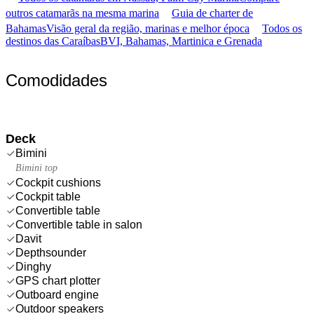
outros catamarãs na mesma marina
Guia de charter de
Bahamas
Visão geral da região, marinas e melhor época
Todos os
destinos das Caraíbas
BVI, Bahamas, Martinica e Grenada
Comodidades
Deck
Bimini
Bimini top
Cockpit cushions
Cockpit table
Convertible table
Convertible table in salon
Davit
Depthsounder
Dinghy
GPS chart plotter
Outboard engine
Outdoor speakers