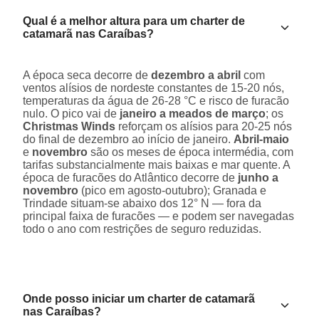
Qual é a melhor altura para um charter de
catamarã nas Caraíbas?
A época seca decorre de
dezembro a abril
com
ventos alísios de nordeste constantes de 15-20 nós,
temperaturas da água de 26-28 °C e risco de furacão
nulo. O pico vai de
janeiro a meados de março
; os
Christmas Winds
reforçam os alísios para 20-25 nós
do final de dezembro ao início de janeiro.
Abril-maio
e
novembro
são os meses de época intermédia, com
tarifas substancialmente mais baixas e mar quente. A
época de furacões do Atlântico decorre de
junho a
novembro
(pico em agosto-outubro); Granada e
Trindade situam-se abaixo dos 12° N — fora da
principal faixa de furacões — e podem ser navegadas
todo o ano com restrições de seguro reduzidas.
Onde posso iniciar um charter de catamarã
nas Caraíbas?