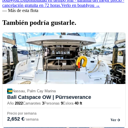
boat4you.
Disponibilidad en tiempo real · garantía del mejor precio ·
cancelación gratuita en 72 horas.
Verlo en boat4you
→
—
Más de esta flota
También podría
gustarle.
Nassau, Palm Cay Marina
Bali Catspace OW
| Pürrseverance
Año
2022
Camarotes
3
Personas
9
Eslora
40 ft
Precio por semana
2,652 €
/ semana
Ver