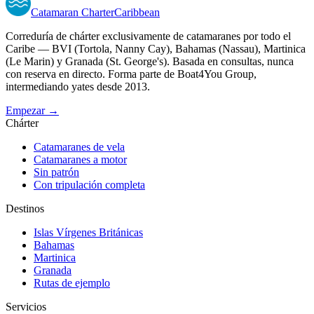
Catamaran
Charter
Caribbean
Correduría de chárter exclusivamente de catamaranes por todo el
Caribe — BVI (Tortola, Nanny Cay), Bahamas (Nassau), Martinica
(Le Marin) y Granada (St. George's). Basada en consultas, nunca
con reserva en directo. Forma parte de Boat4You Group,
intermediando yates desde 2013.
Empezar →
Chárter
Catamaranes de vela
Catamaranes a motor
Sin patrón
Con tripulación completa
Destinos
Islas Vírgenes Británicas
Bahamas
Martinica
Granada
Rutas de ejemplo
Servicios