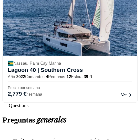
Nassau, Palm Cay Marina
Lagoon 40
| Southern Cross
Año
2022
Camarotes
4
Personas
12
Eslora
39 ft
Precio por semana
2,779 €
/ semana
Ver
— Questions
generales
Preguntas