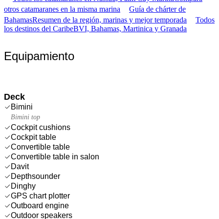
otros catamaranes en la misma marina
Guía de chárter de
Bahamas
Resumen de la región, marinas y mejor temporada
Todos
los destinos del Caribe
BVI, Bahamas, Martinica y Granada
Equipamiento
Deck
Bimini
Bimini top
Cockpit cushions
Cockpit table
Convertible table
Convertible table in salon
Davit
Depthsounder
Dinghy
GPS chart plotter
Outboard engine
Outdoor speakers