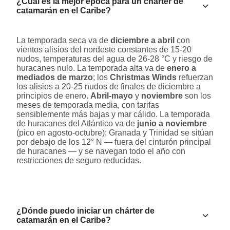
¿Cuál es la mejor época para un chárter de
catamarán en el Caribe?
La temporada seca va de
diciembre a abril
con
vientos alisios del nordeste constantes de 15-20
nudos, temperaturas del agua de 26-28 °C y riesgo de
huracanes nulo. La temporada alta va de
enero a
mediados de marzo
; los
Christmas Winds
refuerzan
los alisios a 20-25 nudos de finales de diciembre a
principios de enero.
Abril-mayo
y
noviembre
son los
meses de temporada media, con tarifas
sensiblemente más bajas y mar cálido. La temporada
de huracanes del Atlántico va de
junio a noviembre
(pico en agosto-octubre); Granada y Trinidad se sitúan
por debajo de los 12° N — fuera del cinturón principal
de huracanes — y se navegan todo el año con
restricciones de seguro reducidas.
¿Dónde puedo iniciar un chárter de
catamarán en el Caribe?