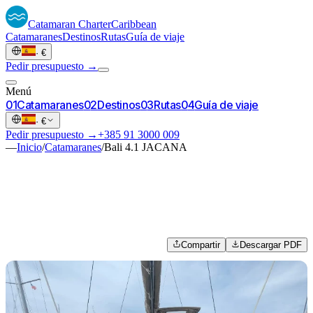
Catamaran
Charter
Caribbean
Catamaranes
Destinos
Rutas
Guía de viaje
·
€
Pedir presupuesto →
Menú
0
1
Catamaranes
0
2
Destinos
0
3
Rutas
0
4
Guía de viaje
·
€
Pedir presupuesto →
+385 91 3000 009
—
Inicio
/
Catamaranes
/
Bali 4.1 JACANA
Compartir
Descargar PDF