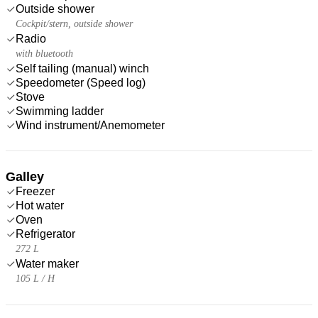
Outside shower
Cockpit/stern, outside shower
Radio
with bluetooth
Self tailing (manual) winch
Speedometer (Speed log)
Stove
Swimming ladder
Wind instrument/Anemometer
Galley
Freezer
Hot water
Oven
Refrigerator
272 L
Water maker
105 L / H