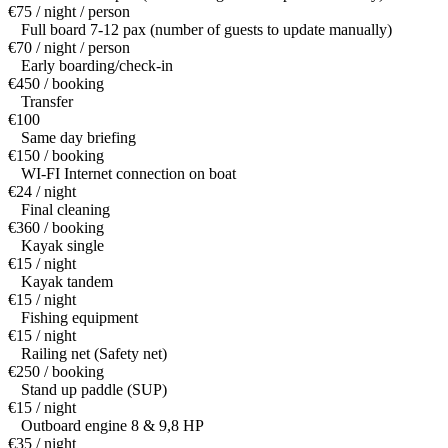
€75 / night / person
Full board 7-12 pax (number of guests to update manually)
€70 / night / person
Early boarding/check-in
€450 / booking
Transfer
€100
Same day briefing
€150 / booking
WI-FI Internet connection on boat
€24 / night
Final cleaning
€360 / booking
Kayak single
€15 / night
Kayak tandem
€15 / night
Fishing equipment
€15 / night
Railing net (Safety net)
€250 / booking
Stand up paddle (SUP)
€15 / night
Outboard engine 8 & 9,8 HP
€35 / night