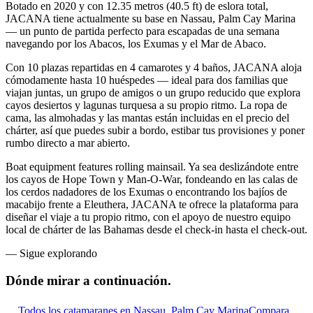
Botado en 2020 y con 12.35 metros (40.5 ft) de eslora total,
JACANA tiene actualmente su base en Nassau, Palm Cay Marina
— un punto de partida perfecto para escapadas de una semana
navegando por los Abacos, los Exumas y el Mar de Abaco.
Con 10 plazas repartidas en 4 camarotes y 4 baños, JACANA aloja
cómodamente hasta 10 huéspedes — ideal para dos familias que
viajan juntas, un grupo de amigos o un grupo reducido que explora
cayos desiertos y lagunas turquesa a su propio ritmo. La ropa de
cama, las almohadas y las mantas están incluidas en el precio del
chárter, así que puedes subir a bordo, estibar tus provisiones y poner
rumbo directo a mar abierto.
Boat equipment features rolling mainsail. Ya sea deslizándote entre
los cayos de Hope Town y Man-O-War, fondeando en las calas de
los cerdos nadadores de los Exumas o encontrando los bajíos de
macabijo frente a Eleuthera, JACANA te ofrece la plataforma para
diseñar el viaje a tu propio ritmo, con el apoyo de nuestro equipo
local de chárter de las Bahamas desde el check-in hasta el check-out.
—
Sigue explorando
Dónde mirar
a continuación.
Todos los catamaranes en Nassau, Palm Cay Marina
Compara