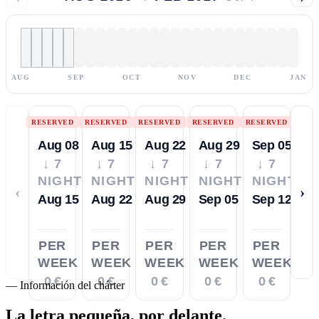
AUG
SEP
OCT
NOV
DEC
JAN
RESERVED
RESERVED
RESERVED
RESERVED
RESERVED
Aug 08
Aug 15
Aug 22
Aug 29
Sep 05
↓ 7
↓ 7
↓ 7
↓ 7
↓ 7
NIGHTS
NIGHTS
NIGHTS
NIGHTS
NIGHTS
‹
›
Aug 15
Aug 22
Aug 29
Sep 05
Sep 12
PER
PER
PER
PER
PER
WEEK
WEEK
WEEK
WEEK
WEEK
0 €
0 €
0 €
0 €
0 €
—
Información del chárter
La letra pequeña,
por delante.