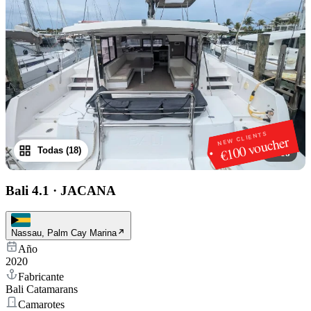
NEW CLIENTS
€100 voucher
Todas (18)
1
/
18
Bali 4.1
·
JACANA
Nassau, Palm Cay Marina
Año
2020
Fabricante
Bali Catamarans
Camarotes