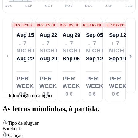
AUG
SEP
OCT
NOV
DEC
JAN
FEB
RESERVED
RESERVED
RESERVED
RESERVED
RESERVED
Aug 15
Aug 22
Aug 29
Sep 05
Sep 12
↓ 7
↓ 7
↓ 7
↓ 7
↓ 7
NIGHTS
NIGHTS
NIGHTS
NIGHTS
NIGHTS
‹
›
Aug 22
Aug 29
Sep 05
Sep 12
Sep 19
PER
PER
PER
PER
PER
WEEK
WEEK
WEEK
WEEK
WEEK
0 €
0 €
0 €
0 €
0 €
—
Informação do aluguer
As letras miudinhas,
à partida.
Tipo de aluguer
Bareboat
Caução