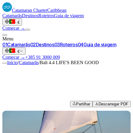
Catamaran
Charter
Caribbean
Catamarãs
Destinos
Roteiros
Guia de viagem
·
€
Começar →
Menu
0
1
Catamarãs
0
2
Destinos
0
3
Roteiros
0
4
Guia de viagem
·
€
Começar →
+385 91 3000 009
—
Início
/
Catamarãs
/
Bali 4.4 LIFE'S BEEN GOOD
Partilhar
Descarregar PDF