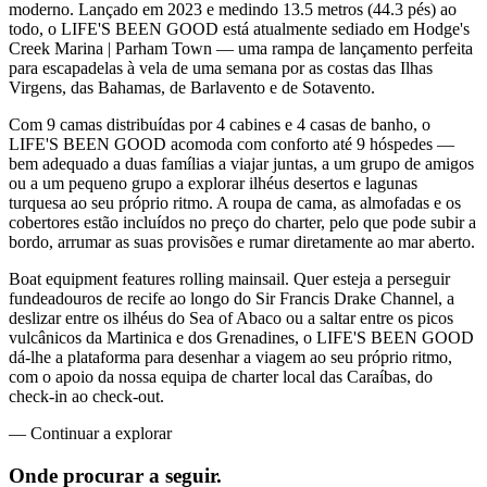
moderno. Lançado em 2023 e medindo 13.5 metros (44.3 pés) ao
todo, o LIFE'S BEEN GOOD está atualmente sediado em Hodge's
Creek Marina | Parham Town — uma rampa de lançamento perfeita
para escapadelas à vela de uma semana por as costas das Ilhas
Virgens, das Bahamas, de Barlavento e de Sotavento.
Com 9 camas distribuídas por 4 cabines e 4 casas de banho, o
LIFE'S BEEN GOOD acomoda com conforto até 9 hóspedes —
bem adequado a duas famílias a viajar juntas, a um grupo de amigos
ou a um pequeno grupo a explorar ilhéus desertos e lagunas
turquesa ao seu próprio ritmo. A roupa de cama, as almofadas e os
cobertores estão incluídos no preço do charter, pelo que pode subir a
bordo, arrumar as suas provisões e rumar diretamente ao mar aberto.
Boat equipment features rolling mainsail. Quer esteja a perseguir
fundeadouros de recife ao longo do Sir Francis Drake Channel, a
deslizar entre os ilhéus do Sea of Abaco ou a saltar entre os picos
vulcânicos da Martinica e dos Grenadines, o LIFE'S BEEN GOOD
dá-lhe a plataforma para desenhar a viagem ao seu próprio ritmo,
com o apoio da nossa equipa de charter local das Caraíbas, do
check-in ao check-out.
—
Continuar a explorar
Onde procurar
a seguir.