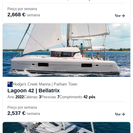
Preço por semana
2,668 €
/ semana
Ver
Hodge's Creek Marina | Parham Town
Lagoon 42
| Bellatrix
Ano
2022
Cabinas
3
Pessoas
7
Comprimento
42 pés
Preço por semana
2,537 €
/ semana
Ver