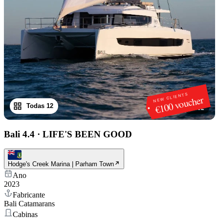
NEW CLIENTS
€100 voucher
Todas 12
1
/
12
Bali 4.4
·
LIFE'S BEEN GOOD
Hodge's Creek Marina | Parham Town
Ano
2023
Fabricante
Bali Catamarans
Cabinas