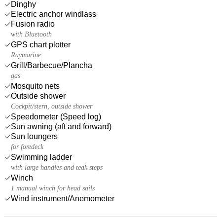
Dinghy
Electric anchor windlass
Fusion radio
with Bluetooth
GPS chart plotter
Raymarine
Grill/Barbecue/Plancha
gas
Mosquito nets
Outside shower
Cockpit/stern, outside shower
Speedometer (Speed log)
Sun awning (aft and forward)
Sun loungers
for foredeck
Swimming ladder
with large handles and teak steps
Winch
1 manual winch for head sails
Wind instrument/Anemometer