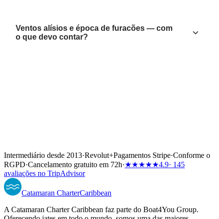
Ventos alísios e época de furacões — com
o que devo contar?
Intermediário desde 2013
·
Revolut
+
Pagamentos Stripe
·
Conforme o
RGPD
·
Cancelamento gratuito em 72h
·
★★★★★
4.9
· 145
avaliações no TripAdvisor
Catamaran
Charter
Caribbean
A Catamaran Charter Caribbean faz parte do Boat4You Group.
Oferecendo iates em todo o mundo, somos uma das maiores