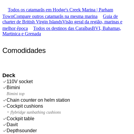
Todos os catamarãs em Hodge's Creek Marina | Parham
Town
Compare outros catamarãs na mesma marina
Guia de
charter de British Virgin Islands
Visão geral da região, marinas e
melhor época
Todos os destinos das Caraíbas
BVI, Bahamas,
Martinica e Grenada
Comodidades
Deck
110V socket
Bimini
Bimini top
Chain counter on helm station
Cockpit cushions
+ flybridge sunbathing cushions
Cockpit table
Davit
Depthsounder