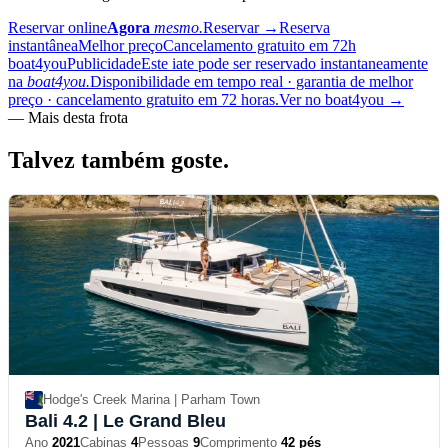
Reservar online
Agora
mesmo.
Reservar
→
Reserva
instantânea
Melhor preço
Cancelamento gratuito em 72h
boat4you
Publicidade
Este iate pode ser reservado instantaneamente
na
boat4you.
Disponibilidade em tempo real · garantia de melhor
preço · cancelamento gratuito em 72 horas.
Ver no boat4you
→
—
Mais desta frota
Talvez também
goste.
Hodge's Creek Marina | Parham Town
Bali 4.2
| Le Grand Bleu
Ano
2021
Cabinas
4
Pessoas
9
Comprimento
42 pés