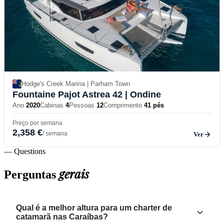
Hodge's Creek Marina | Parham Town
Fountaine Pajot Astrea 42
| Ondine
Ano
2020
Cabinas
4
Pessoas
12
Comprimento
41 pés
Preço por semana
2,358 €
/ semana
Ver
— Questions
gerais
Perguntas
Qual é a melhor altura para um charter de
catamarã nas Caraíbas?