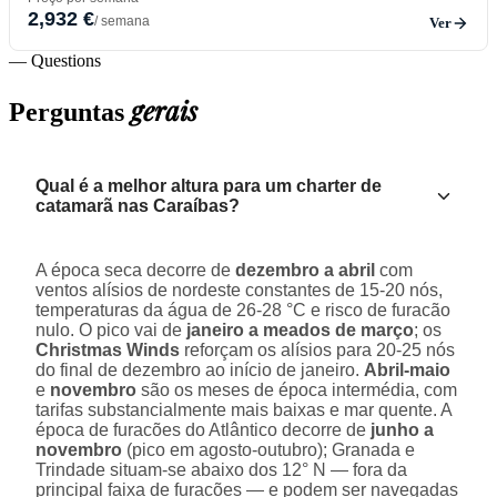
2,932 €
/ semana
Ver
— Questions
gerais
Perguntas
Qual é a melhor altura para um charter de
catamarã nas Caraíbas?
A época seca decorre de
dezembro a abril
com
ventos alísios de nordeste constantes de 15-20 nós,
temperaturas da água de 26-28 °C e risco de furacão
nulo. O pico vai de
janeiro a meados de março
; os
Christmas Winds
reforçam os alísios para 20-25 nós
do final de dezembro ao início de janeiro.
Abril-maio
e
novembro
são os meses de época intermédia, com
tarifas substancialmente mais baixas e mar quente. A
época de furacões do Atlântico decorre de
junho a
novembro
(pico em agosto-outubro); Granada e
Trindade situam-se abaixo dos 12° N — fora da
principal faixa de furacões — e podem ser navegadas