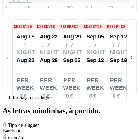
AUG
SEP
OCT
NOV
DEC
JAN
FEB
RESERVED
RESERVED
RESERVED
RESERVED
RESERVED
Aug 15
Aug 22
Aug 29
Sep 05
Sep 12
↓ 7
↓ 7
↓ 7
↓ 7
↓ 7
NIGHTS
NIGHTS
NIGHTS
NIGHTS
NIGHTS
‹
›
Aug 22
Aug 29
Sep 05
Sep 12
Sep 19
PER
PER
PER
PER
PER
WEEK
WEEK
WEEK
WEEK
WEEK
0 €
0 €
0 €
0 €
0 €
—
Informação do aluguer
As letras miudinhas,
à partida.
Tipo de aluguer
Bareboat
Caução