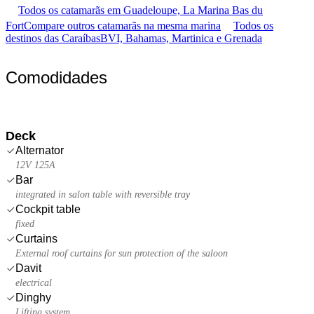
Todos os catamarãs em Guadeloupe, La Marina Bas du
Fort
Compare outros catamarãs na mesma marina
Todos os
destinos das Caraíbas
BVI, Bahamas, Martinica e Grenada
Comodidades
Deck
Alternator
12V 125A
Bar
integrated in salon table with reversible tray
Cockpit table
fixed
Curtains
External roof curtains for sun protection of the saloon
Davit
electrical
Dinghy
Lifting system