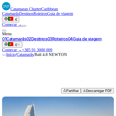
Catamaran
Charter
Caribbean
Catamarãs
Destinos
Roteiros
Guia de viagem
·
€
Começar →
Menu
0
1
Catamarãs
0
2
Destinos
0
3
Roteiros
0
4
Guia de viagem
·
€
Começar →
+385 91 3000 009
—
Início
/
Catamarãs
/
Bali 4.8 NEWTON
Partilhar
Descarregar PDF