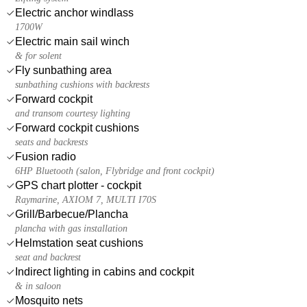
Electric anchor windlass
1700W
Electric main sail winch
& for solent
Fly sunbathing area
sunbathing cushions with backrests
Forward cockpit
and transom courtesy lighting
Forward cockpit cushions
seats and backrests
Fusion radio
6HP Bluetooth (salon, Flybridge and front cockpit)
GPS chart plotter - cockpit
Raymarine, AXIOM 7, MULTI I70S
Grill/Barbecue/Plancha
plancha with gas installation
Helmstation seat cushions
seat and backrest
Indirect lighting in cabins and cockpit
& in saloon
Mosquito nets