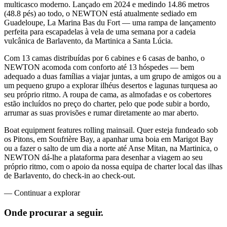
multicasco moderno. Lançado em 2024 e medindo 14.86 metros
(48.8 pés) ao todo, o NEWTON está atualmente sediado em
Guadeloupe, La Marina Bas du Fort — uma rampa de lançamento
perfeita para escapadelas à vela de uma semana por a cadeia
vulcânica de Barlavento, da Martinica a Santa Lúcia.
Com 13 camas distribuídas por 6 cabines e 6 casas de banho, o
NEWTON acomoda com conforto até 13 hóspedes — bem
adequado a duas famílias a viajar juntas, a um grupo de amigos ou a
um pequeno grupo a explorar ilhéus desertos e lagunas turquesa ao
seu próprio ritmo. A roupa de cama, as almofadas e os cobertores
estão incluídos no preço do charter, pelo que pode subir a bordo,
arrumar as suas provisões e rumar diretamente ao mar aberto.
Boat equipment features rolling mainsail. Quer esteja fundeado sob
os Pitons, em Soufrière Bay, a apanhar uma boia em Marigot Bay
ou a fazer o salto de um dia a norte até Anse Mitan, na Martinica, o
NEWTON dá-lhe a plataforma para desenhar a viagem ao seu
próprio ritmo, com o apoio da nossa equipa de charter local das ilhas
de Barlavento, do check-in ao check-out.
—
Continuar a explorar
Onde procurar
a seguir.