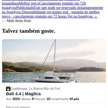
instantânea
Melhor preço
Cancelamento gratuito em 72h
boat4you
Publicidade
Este iate pode ser reservado instantaneamente
na
boat4you.
Disponibilidade em tempo real · garantia de melhor
preço · cancelamento gratuito em 72 horas.
Ver no boat4you
→
—
Mais desta frota
Talvez também
goste.
Guadeloupe, La Marina Bas du Fort
Bali 4.4
| Maglica
Ano
2024
Cabinas
4
Pessoas
10
Comprimento
44 pés
Preço por semana