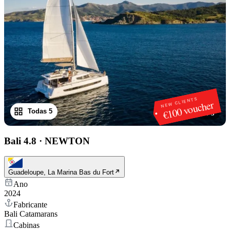
NEW CLIENTS
€100 voucher
Todas 5
1
/
5
Bali 4.8
·
NEWTON
Guadeloupe, La Marina Bas du Fort
Ano
2024
Fabricante
Bali Catamarans
Cabinas