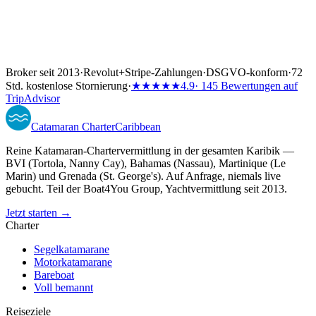
Broker seit 2013
·
Revolut
+
Stripe-Zahlungen
·
DSGVO-konform
·
72
Std. kostenlose Stornierung
·
★★★★★
4.9
· 145 Bewertungen auf
TripAdvisor
Catamaran
Charter
Caribbean
Reine Katamaran-Chartervermittlung in der gesamten Karibik —
BVI (Tortola, Nanny Cay), Bahamas (Nassau), Martinique (Le
Marin) und Grenada (St. George's). Auf Anfrage, niemals live
gebucht. Teil der Boat4You Group, Yachtvermittlung seit 2013.
Jetzt starten →
Charter
Segelkatamarane
Motorkatamarane
Bareboat
Voll bemannt
Reiseziele