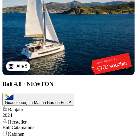
NEW CLIENTS
€100 voucher
Alle 5
1
/
5
Bali 4.8
·
NEWTON
Guadeloupe, La Marina Bas du Fort
Baujahr
2024
Hersteller
Bali Catamarans
Kabinen