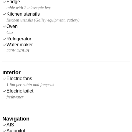
Fridge
table with 2 telescopic legs
Kitchen utensils
Kitchen utensils (Galley equipment, cutlery)
Oven
Gaz
Refrigerator
Water maker
220V 240L/H
Interior
Electric fans
1 fan per cabin and forepeak
Electric toilet
freshwater
Navigation
AIS
Autopilot