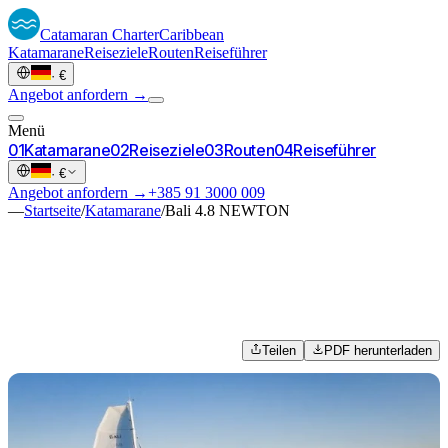
Catamaran
Charter
Caribbean
Katamarane
Reiseziele
Routen
Reiseführer
·
€
Angebot anfordern →
Menü
0
1
Katamarane
0
2
Reiseziele
0
3
Routen
0
4
Reiseführer
·
€
Angebot anfordern →
+385 91 3000 009
—
Startseite
/
Katamarane
/
Bali 4.8 NEWTON
Teilen
PDF herunterladen