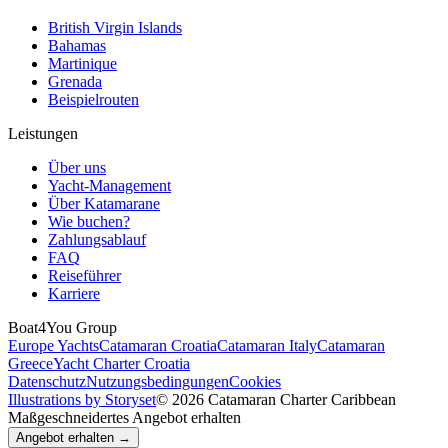
British Virgin Islands
Bahamas
Martinique
Grenada
Beispielrouten
Leistungen
Über uns
Yacht-Management
Über Katamarane
Wie buchen?
Zahlungsablauf
FAQ
Reiseführer
Karriere
Boat4You Group
Europe Yachts
Catamaran Croatia
Catamaran Italy
Catamaran
Greece
Yacht Charter Croatia
Datenschutz
Nutzungsbedingungen
Cookies
Illustrations by Storyset
© 2026 Catamaran Charter Caribbean
Maßgeschneidertes Angebot erhalten
Angebot erhalten →