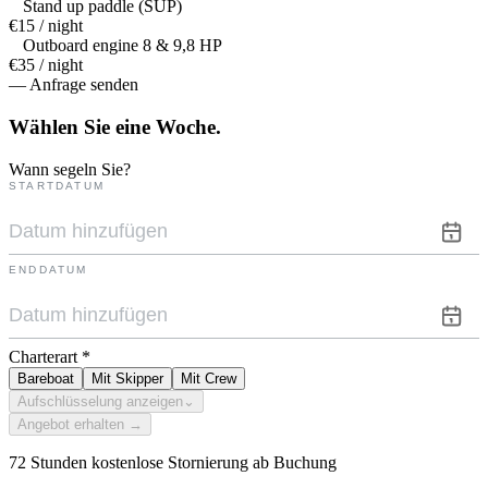
Stand up paddle (SUP)
€15 / night
Outboard engine 8 & 9,8 HP
€35 / night
— Anfrage senden
Wählen Sie eine
Woche.
Wann segeln Sie?
STARTDATUM
ENDDATUM
Charterart
*
Bareboat
Mit Skipper
Mit Crew
Aufschlüsselung anzeigen
⌄
Angebot erhalten →
72 Stunden kostenlose Stornierung ab Buchung