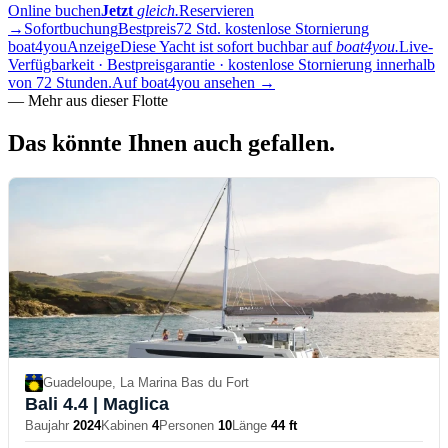
Online buchen
Jetzt
gleich.
Reservieren
→
Sofortbuchung
Bestpreis
72 Std. kostenlose Stornierung
boat4you
Anzeige
Diese Yacht ist sofort buchbar auf
boat4you.
Live-
Verfügbarkeit · Bestpreisgarantie · kostenlose Stornierung innerhalb
von 72 Stunden.
Auf boat4you ansehen
→
—
Mehr aus dieser Flotte
Das könnte Ihnen auch
gefallen.
Guadeloupe, La Marina Bas du Fort
Bali 4.4
| Maglica
Baujahr
2024
Kabinen
4
Personen
10
Länge
44 ft