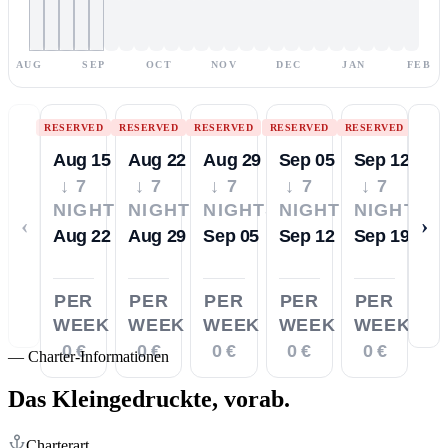
AUG
SEP
OCT
NOV
DEC
JAN
FEB
RESERVED
RESERVED
RESERVED
RESERVED
RESERVED
Aug 15
Aug 22
Aug 29
Sep 05
Sep 12
↓ 7
↓ 7
↓ 7
↓ 7
↓ 7
NIGHTS
NIGHTS
NIGHTS
NIGHTS
NIGHTS
‹
›
Aug 22
Aug 29
Sep 05
Sep 12
Sep 19
PER
PER
PER
PER
PER
WEEK
WEEK
WEEK
WEEK
WEEK
0 €
0 €
0 €
0 €
0 €
—
Charter-Informationen
Das Kleingedruckte,
vorab.
Charterart