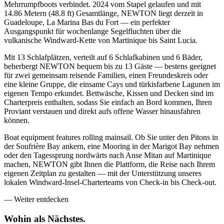
Mehrrumpfboots verbindet. 2024 vom Stapel gelaufen und mit
14.86 Metern (48.8 ft) Gesamtlänge, NEWTON liegt derzeit in
Guadeloupe, La Marina Bas du Fort — ein perfekter
Ausgangspunkt für wochenlange Segelfluchten über die
vulkanische Windward-Kette von Martinique bis Saint Lucia.
Mit 13 Schlafplätzen, verteilt auf 6 Schlafkabinen und 6 Bäder,
beherbergt NEWTON bequem bis zu 13 Gäste — bestens geeignet
für zwei gemeinsam reisende Familien, einen Freundeskreis oder
eine kleine Gruppe, die einsame Cays und türkisfarbene Lagunen im
eigenen Tempo erkundet. Bettwäsche, Kissen und Decken sind im
Charterpreis enthalten, sodass Sie einfach an Bord kommen, Ihren
Proviant verstauen und direkt aufs offene Wasser hinausfahren
können.
Boat equipment features rolling mainsail. Ob Sie unter den Pitons in
der Soufrière Bay ankern, eine Mooring in der Marigot Bay nehmen
oder den Tagessprung nordwärts nach Anse Mitan auf Martinique
machen, NEWTON gibt Ihnen die Plattform, die Reise nach Ihrem
eigenen Zeitplan zu gestalten — mit der Unterstützung unseres
lokalen Windward-Insel-Charterteams von Check-in bis Check-out.
—
Weiter entdecken
Wohin als
Nächstes.