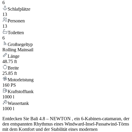
6
Schlafplätze
13
Personen
13
Toiletten
6
Großsegeltyp
Rolling Mainsail
Länge
48.75 ft
Breite
25.85 ft
Motorleistung
160 PS
Kraftstofftank
1000 l
Wassertank
1000 l
Entdecken Sie Bali 4.8 – NEWTON , ein 6-Kabinen-catamaran, der
den entspannten Rhythmus eines Windward-Insel-Passatwind-Törns
mit dem Komfort und der Stabilität eines modernen