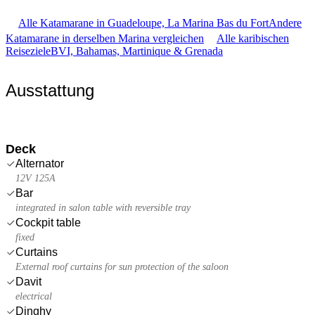
Alle Katamarane in Guadeloupe, La Marina Bas du Fort
Andere
Katamarane in derselben Marina vergleichen
Alle karibischen
Reiseziele
BVI, Bahamas, Martinique & Grenada
Ausstattung
Deck
Alternator
12V 125A
Bar
integrated in salon table with reversible tray
Cockpit table
fixed
Curtains
External roof curtains for sun protection of the saloon
Davit
electrical
Dinghy