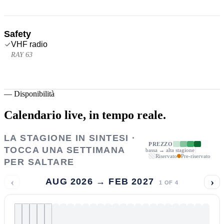
Safety
VHF radio
RAY 63
—
Disponibilità
Calendario live,
in tempo reale.
LA STAGIONE IN SINTESI ·
PREZZO
TOCCA UNA SETTIMANA
bassa → alta stagione
Riservato
Pre-riservato
PER SALTARE
‹
›
AUG 2026 → FEB 2027
1
OF
4