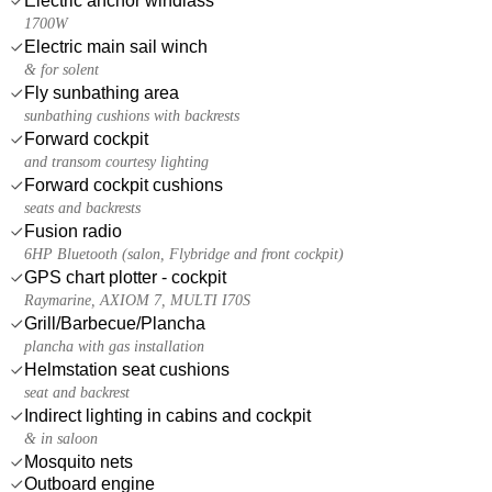
Electric anchor windlass
1700W
Electric main sail winch
& for solent
Fly sunbathing area
sunbathing cushions with backrests
Forward cockpit
and transom courtesy lighting
Forward cockpit cushions
seats and backrests
Fusion radio
6HP Bluetooth (salon, Flybridge and front cockpit)
GPS chart plotter - cockpit
Raymarine, AXIOM 7, MULTI I70S
Grill/Barbecue/Plancha
plancha with gas installation
Helmstation seat cushions
seat and backrest
Indirect lighting in cabins and cockpit
& in saloon
Mosquito nets
Outboard engine