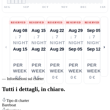
AUG
SEP
OCT
NOV
DEC
JAN
RESERVED
RESERVED
RESERVED
RESERVED
RESERVED
Aug 08
Aug 15
Aug 22
Aug 29
Sep 05
↓ 7
↓ 7
↓ 7
↓ 7
↓ 7
NIGHTS
NIGHTS
NIGHTS
NIGHTS
NIGHTS
‹
›
Aug 15
Aug 22
Aug 29
Sep 05
Sep 12
PER
PER
PER
PER
PER
WEEK
WEEK
WEEK
WEEK
WEEK
0 €
0 €
0 €
0 €
0 €
—
Informazioni sul charter
Tutti i dettagli,
in chiaro.
Tipo di charter
Bareboat