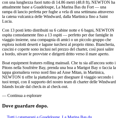
con una lunghezza fuori tutto di 14.86 metri (48.8 ft), NEWTON ha
attualmente base a Guadeloupe, La Marina Bas du Fort — una
rampa di lancio perfetta per fughe a vela di una settimana attraverso
la catena vulcanica delle Windward, dalla Martinica fino a Saint
Lucia.
Con 13 posti letto distribuiti su 6 cabine notte e 6 bagni, NEWTON
ospita comodamente fino a 13 ospiti — perfetto per due famiglie in
viaggio insieme, una compagnia di amici o un piccolo gruppo che
esplora isolotti deserti e lagune turchesi al proprio ritmo. Biancheria,
cuscini e coperte sono inclusi nel prezzo del charter, così puoi salire
a bordo, stivare le provviste e dirigerti dritto verso il mare aperto.
Boat equipment features rolling mainsail. Che tu sia all'ancora sotto i
Pitons nella Soufrière Bay, prenda una boa a Marigot Bay o faccia la
tappa giornaliera verso nord fino ad Anse Mitan, in Martinica,
NEWTON ti offre la piattaforma per disegnare il viaggio secondo i
tuoi tempi, con il supporto del nostro team di charter delle Windward
Islands locale dal check-in al check-out.
—
Continua a esplorare
Dove guardare
dopo.
Tutti i catamarani a Guadeloupe, La Marina Bas du