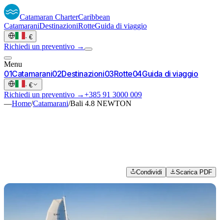
Catamaran
Charter
Caribbean
Catamarani
Destinazioni
Rotte
Guida di viaggio
·
€
Richiedi un preventivo →
Menu
0
1
Catamarani
0
2
Destinazioni
0
3
Rotte
0
4
Guida di viaggio
·
€
Richiedi un preventivo →
+385 91 3000 009
—
Home
/
Catamarani
/
Bali 4.8 NEWTON
Condividi
Scarica PDF