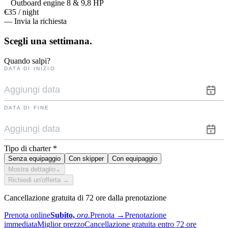
Outboard engine 8 & 9,8 HP
€35 / night
— Invia la richiesta
Scegli una
settimana.
Quando salpi?
DATA DI INIZIO
DATA DI FINE
Tipo di charter
*
Senza equipaggio
Con skipper
Con equipaggio
Mostra dettaglio
⌄
Richiedi un'offerta →
Cancellazione gratuita di 72 ore dalla prenotazione
Prenota online
Subito,
ora.
Prenota
→
Prenotazione
immediata
Miglior prezzo
Cancellazione gratuita entro 72 ore