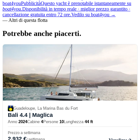
boat4you
Pubblicità
Questo yacht è prenotabile istantaneamente su
boat4you.
Disponibilità in tempo reale · miglior prezzo garantito ·
cancellazione gratuita entro 72 ore.
Vedilo su boat4you
→
—
Altri di questa flotta
Potrebbe anche
piacerti.
Guadeloupe, La Marina Bas du Fort
Bali 4.4
| Maglica
Anno
2024
Cabine
4
Persone
10
Lunghezza
44 ft
Prezzo a settimana
2,932 €
/ settimana
Visualizza