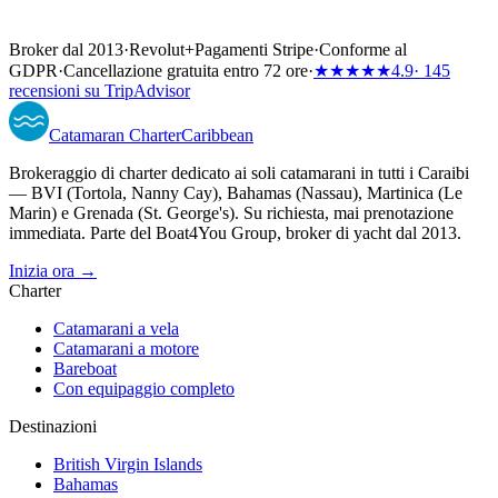
Broker dal 2013
·
Revolut
+
Pagamenti Stripe
·
Conforme al
GDPR
·
Cancellazione gratuita entro 72 ore
·
★★★★★
4.9
· 145
recensioni su TripAdvisor
Catamaran
Charter
Caribbean
Brokeraggio di charter dedicato ai soli catamarani in tutti i Caraibi
— BVI (Tortola, Nanny Cay), Bahamas (Nassau), Martinica (Le
Marin) e Grenada (St. George's). Su richiesta, mai prenotazione
immediata. Parte del Boat4You Group, broker di yacht dal 2013.
Inizia ora →
Charter
Catamarani a vela
Catamarani a motore
Bareboat
Con equipaggio completo
Destinazioni
British Virgin Islands
Bahamas