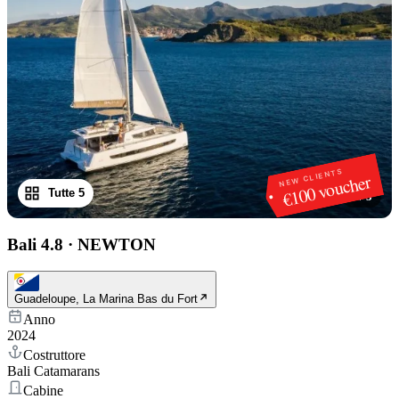
NEW CLIENTS
€100 voucher
Tutte 5
1
/
5
Bali 4.8
·
NEWTON
Guadeloupe, La Marina Bas du Fort
Anno
2024
Costruttore
Bali Catamarans
Cabine