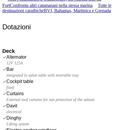
Fort
Confronta altri catamarani nella stessa marina
Tutte le
destinazioni caraibiche
BVI, Bahamas, Martinica e Grenada
Dotazioni
Deck
Alternator
12V 125A
Bar
integrated in salon table with reversible tray
Cockpit table
fixed
Curtains
External roof curtains for sun protection of the saloon
Davit
electrical
Dinghy
Lifting system