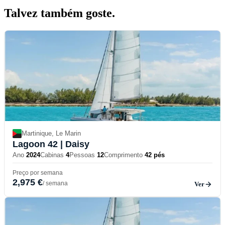
Talvez também
goste.
Martinique, Le Marin
Lagoon 42
| Daisy
Ano
2024
Cabinas
4
Pessoas
12
Comprimento
42 pés
Preço por semana
2,975 €
/ semana
Ver