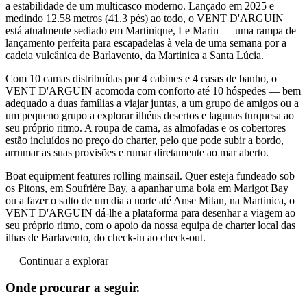
a estabilidade de um multicasco moderno. Lançado em 2025 e
medindo 12.58 metros (41.3 pés) ao todo, o VENT D'ARGUIN
está atualmente sediado em Martinique, Le Marin — uma rampa de
lançamento perfeita para escapadelas à vela de uma semana por a
cadeia vulcânica de Barlavento, da Martinica a Santa Lúcia.
Com 10 camas distribuídas por 4 cabines e 4 casas de banho, o
VENT D'ARGUIN acomoda com conforto até 10 hóspedes — bem
adequado a duas famílias a viajar juntas, a um grupo de amigos ou a
um pequeno grupo a explorar ilhéus desertos e lagunas turquesa ao
seu próprio ritmo. A roupa de cama, as almofadas e os cobertores
estão incluídos no preço do charter, pelo que pode subir a bordo,
arrumar as suas provisões e rumar diretamente ao mar aberto.
Boat equipment features rolling mainsail. Quer esteja fundeado sob
os Pitons, em Soufrière Bay, a apanhar uma boia em Marigot Bay
ou a fazer o salto de um dia a norte até Anse Mitan, na Martinica, o
VENT D'ARGUIN dá-lhe a plataforma para desenhar a viagem ao
seu próprio ritmo, com o apoio da nossa equipa de charter local das
ilhas de Barlavento, do check-in ao check-out.
—
Continuar a explorar
Onde procurar
a seguir.