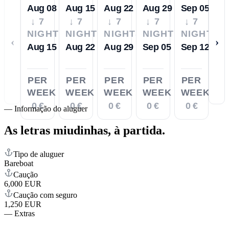
Aug 08
Aug 15
Aug 22
Aug 29
Sep 05
↓ 7
↓ 7
↓ 7
↓ 7
↓ 7
NIGHTS
NIGHTS
NIGHTS
NIGHTS
NIGHTS
‹
›
Aug 15
Aug 22
Aug 29
Sep 05
Sep 12
PER
PER
PER
PER
PER
WEEK
WEEK
WEEK
WEEK
WEEK
0 €
0 €
0 €
0 €
0 €
—
Informação do aluguer
As letras miudinhas,
à partida.
Tipo de aluguer
Bareboat
Caução
6,000 EUR
Caução com seguro
1,250 EUR
—
Extras