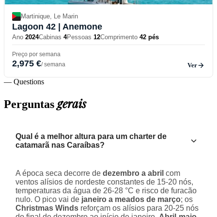
Martinique, Le Marin
Lagoon 42
| Anemone
Ano
2024
Cabinas
4
Pessoas
12
Comprimento
42 pés
Preço por semana
2,975 €
/ semana
Ver
— Questions
gerais
Perguntas
Qual é a melhor altura para um charter de
catamarã nas Caraíbas?
A época seca decorre de
dezembro a abril
com
ventos alísios de nordeste constantes de 15-20 nós,
temperaturas da água de 26-28 °C e risco de furacão
nulo. O pico vai de
janeiro a meados de março
; os
Christmas Winds
reforçam os alísios para 20-25 nós
do final de dezembro ao início de janeiro.
Abril-maio