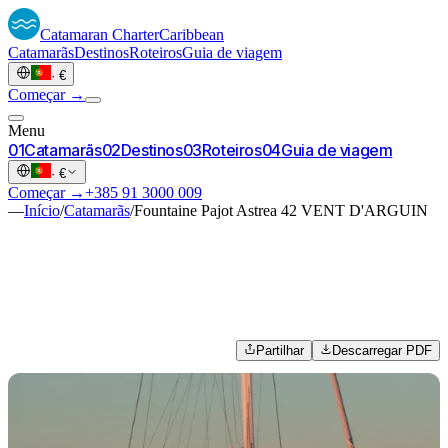
Catamaran
Charter
Caribbean
Catamarãs
Destinos
Roteiros
Guia de viagem
·
€
Começar →
Menu
0
1
Catamarãs
0
2
Destinos
0
3
Roteiros
0
4
Guia de viagem
·
€
Começar →
+385 91 3000 009
—
Início
/
Catamarãs
/
Fountaine Pajot Astrea 42 VENT D'ARGUIN
Partilhar
Descarregar PDF