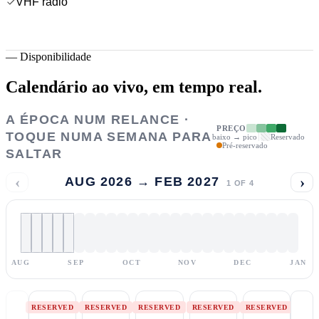
VHF radio
—
Disponibilidade
Calendário ao vivo,
em tempo real.
A ÉPOCA NUM RELANCE ·
PREÇO
TOQUE NUMA SEMANA PARA
baixo → pico
Reservado
Pré-reservado
SALTAR
‹
›
AUG 2026 → FEB 2027
1
OF
4
AUG
SEP
OCT
NOV
DEC
JAN
RESERVED
RESERVED
RESERVED
RESERVED
RESERVED