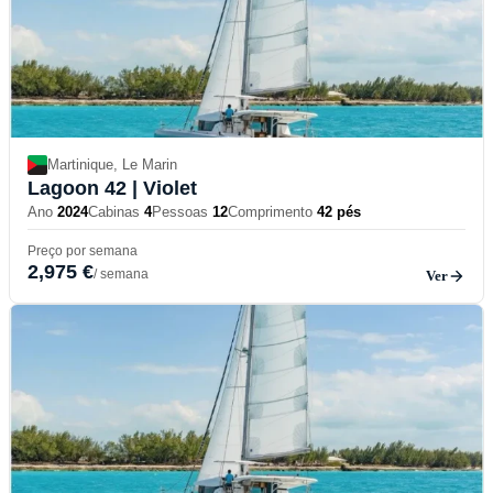
Martinique, Le Marin
Lagoon 42
| Violet
Ano
2024
Cabinas
4
Pessoas
12
Comprimento
42 pés
Preço por semana
2,975 €
/ semana
Ver