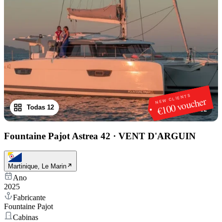
NEW CLIENTS
€100 voucher
Todas 12
1
/
12
Fountaine Pajot Astrea 42
·
VENT D'ARGUIN
Martinique, Le Marin
Ano
2025
Fabricante
Fountaine Pajot
Cabinas