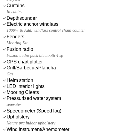
Curtains
In cabins
Depthsounder
Electric anchor windlass
1000W & Add. windlass control chain counter
Fenders
Mooring Kit
Fusion radio
Fusion audio pack bluetooth 4 sp
GPS chart plotter
Grill/Barbecue/Plancha
Gas
Helm station
LED interior lights
Mooring Cleats
Pressurized water system
seawater
Speedometer (Speed log)
Upholstery
Nature pvc indoor upholstery
Wind instrument/Anemometer