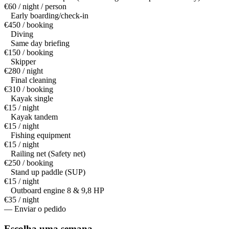
€60 / night / person
Early boarding/check-in
€450 / booking
Diving
Same day briefing
€150 / booking
Skipper
€280 / night
Final cleaning
€310 / booking
Kayak single
€15 / night
Kayak tandem
€15 / night
Fishing equipment
€15 / night
Railing net (Safety net)
€250 / booking
Stand up paddle (SUP)
€15 / night
Outboard engine 8 & 9,8 HP
€35 / night
— Enviar o pedido
Escolha uma
semana.