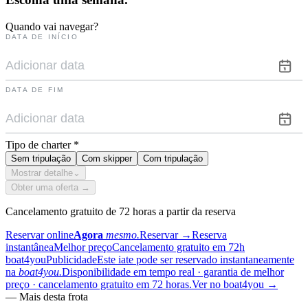
Quando vai navegar?
DATA DE INÍCIO
DATA DE FIM
Tipo de charter
*
Sem tripulação
Com skipper
Com tripulação
Mostrar detalhe
⌄
Obter uma oferta →
Cancelamento gratuito de 72 horas a partir da reserva
Reservar online
Agora
mesmo.
Reservar
→
Reserva
instantânea
Melhor preço
Cancelamento gratuito em 72h
boat4you
Publicidade
Este iate pode ser reservado instantaneamente
na
boat4you.
Disponibilidade em tempo real · garantia de melhor
preço · cancelamento gratuito em 72 horas.
Ver no boat4you
→
—
Mais desta frota