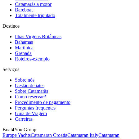
Catamarãs a motor
Bareboat
Totalmente tripulado
Destinos
Ilhas Virgens Britânicas
Bahamas
Martinica
Grenada
Roteiros-exemplo
Serviços
Sobre nós
Gestão de iates
Sobre Catamarãs
Como reservar?
Procedimento de pagamento
Perguntas frequentes
Guia de Viagem
Carreiras
Boat4You Group
Europe Yachts
Catamaran Croatia
Catamaran Italy
Catamaran