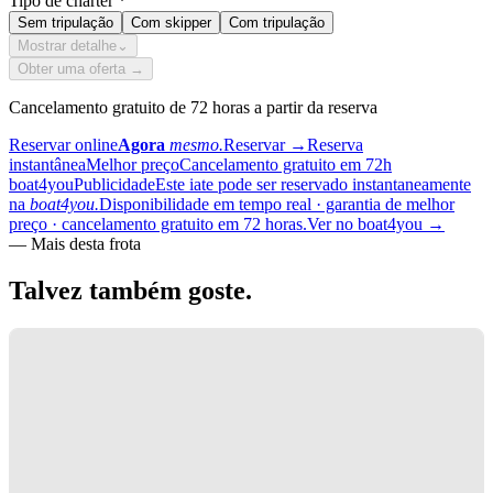
Tipo de charter
*
Sem tripulação
Com skipper
Com tripulação
Mostrar detalhe
⌄
Obter uma oferta →
Cancelamento gratuito de 72 horas a partir da reserva
Reservar online
Agora
mesmo.
Reservar
→
Reserva
instantânea
Melhor preço
Cancelamento gratuito em 72h
boat4you
Publicidade
Este iate pode ser reservado instantaneamente
na
boat4you.
Disponibilidade em tempo real · garantia de melhor
preço · cancelamento gratuito em 72 horas.
Ver no boat4you
→
—
Mais desta frota
Talvez também
goste.