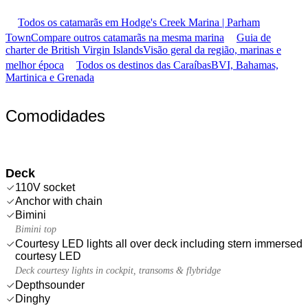
Todos os catamarãs em Hodge's Creek Marina | Parham
Town
Compare outros catamarãs na mesma marina
Guia de
charter de British Virgin Islands
Visão geral da região, marinas e
melhor época
Todos os destinos das Caraíbas
BVI, Bahamas,
Martinica e Grenada
Comodidades
Deck
110V socket
Anchor with chain
Bimini
Bimini top
Courtesy LED lights all over deck including stern immersed
courtesy LED
Deck courtesy lights in cockpit, transoms & flybridge
Depthsounder
Dinghy