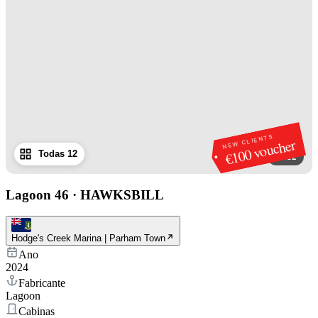
NEW CLIENTS
€100 voucher
Todas 12
1
/
12
Lagoon 46
·
HAWKSBILL
Hodge's Creek Marina | Parham Town
Ano
2024
Fabricante
Lagoon
Cabinas