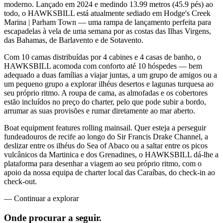
moderno. Lançado em 2024 e medindo 13.99 metros (45.9 pés) ao
todo, o HAWKSBILL está atualmente sediado em Hodge's Creek
Marina | Parham Town — uma rampa de lançamento perfeita para
escapadelas à vela de uma semana por as costas das Ilhas Virgens,
das Bahamas, de Barlavento e de Sotavento.
Com 10 camas distribuídas por 4 cabines e 4 casas de banho, o
HAWKSBILL acomoda com conforto até 10 hóspedes — bem
adequado a duas famílias a viajar juntas, a um grupo de amigos ou a
um pequeno grupo a explorar ilhéus desertos e lagunas turquesa ao
seu próprio ritmo. A roupa de cama, as almofadas e os cobertores
estão incluídos no preço do charter, pelo que pode subir a bordo,
arrumar as suas provisões e rumar diretamente ao mar aberto.
Boat equipment features rolling mainsail. Quer esteja a perseguir
fundeadouros de recife ao longo do Sir Francis Drake Channel, a
deslizar entre os ilhéus do Sea of Abaco ou a saltar entre os picos
vulcânicos da Martinica e dos Grenadines, o HAWKSBILL dá-lhe a
plataforma para desenhar a viagem ao seu próprio ritmo, com o
apoio da nossa equipa de charter local das Caraíbas, do check-in ao
check-out.
—
Continuar a explorar
Onde procurar
a seguir.