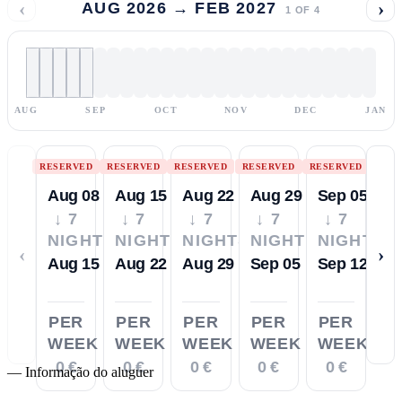
‹
›
AUG 2026 → FEB 2027
1
OF
4
AUG
SEP
OCT
NOV
DEC
JAN
RESERVED
RESERVED
RESERVED
RESERVED
RESERVED
Aug 08
Aug 15
Aug 22
Aug 29
Sep 05
↓ 7
↓ 7
↓ 7
↓ 7
↓ 7
NIGHTS
NIGHTS
NIGHTS
NIGHTS
NIGHTS
‹
›
Aug 15
Aug 22
Aug 29
Sep 05
Sep 12
PER
PER
PER
PER
PER
WEEK
WEEK
WEEK
WEEK
WEEK
0 €
0 €
0 €
0 €
0 €
—
Informação do aluguer