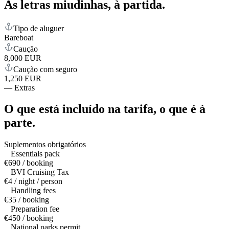
As letras miudinhas,
à partida.
Tipo de aluguer
Bareboat
Caução
8,000 EUR
Caução com seguro
1,250 EUR
—
Extras
O que está incluído na tarifa,
o que é à
parte.
Suplementos obrigatórios
Essentials pack
€690 / booking
BVI Cruising Tax
€4 / night / person
Handling fees
€35 / booking
Preparation fee
€450 / booking
National parks permit