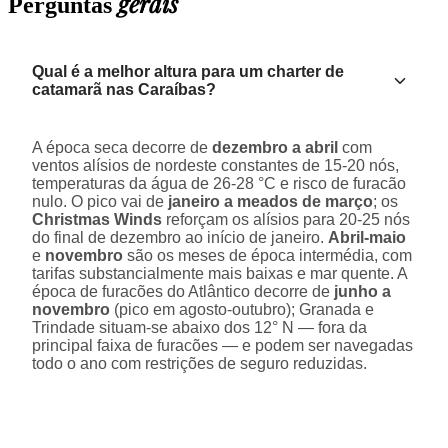
gerais
Perguntas
Qual é a melhor altura para um charter de
catamarã nas Caraíbas?
A época seca decorre de
dezembro a abril
com
ventos alísios de nordeste constantes de 15-20 nós,
temperaturas da água de 26-28 °C e risco de furacão
nulo. O pico vai de
janeiro a meados de março
; os
Christmas Winds
reforçam os alísios para 20-25 nós
do final de dezembro ao início de janeiro.
Abril-maio
e
novembro
são os meses de época intermédia, com
tarifas substancialmente mais baixas e mar quente. A
época de furacões do Atlântico decorre de
junho a
novembro
(pico em agosto-outubro); Granada e
Trindade situam-se abaixo dos 12° N — fora da
principal faixa de furacões — e podem ser navegadas
todo o ano com restrições de seguro reduzidas.