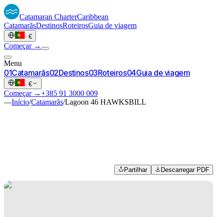
Catamaran
Charter
Caribbean
Catamarãs
Destinos
Roteiros
Guia de viagem
·
€
Começar →
Menu
0
1
Catamarãs
0
2
Destinos
0
3
Roteiros
0
4
Guia de viagem
·
€
Começar →
+385 91 3000 009
—
Início
/
Catamarãs
/
Lagoon 46 HAWKSBILL
Partilhar
Descarregar PDF