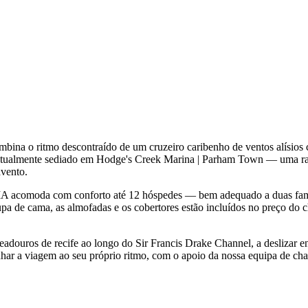
na o ritmo descontraído de um cruzeiro caribenho de ventos alísios 
atualmente sediado em Hodge's Creek Marina | Parham Town — uma ram
avento.
IA acomoda com conforto até 12 hóspedes — bem adequado a duas famíl
oupa de cama, as almofadas e os cobertores estão incluídos no preço do c
eadouros de recife ao longo do Sir Francis Drake Channel, a deslizar en
ar a viagem ao seu próprio ritmo, com o apoio da nossa equipa de chart