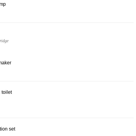
mp
ridge
maker
 toilet
ion set