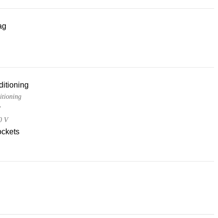
ag
ditioning
itioning
r
0 V
ckets