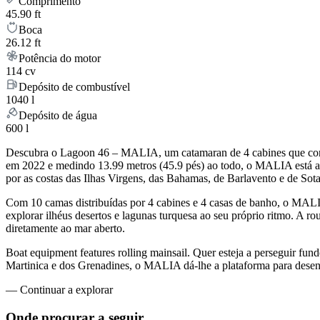
Comprimento
45.90 ft
Boca
26.12 ft
Potência do motor
114 cv
Depósito de combustível
1040 l
Depósito de água
600 l
Descubra o Lagoon 46 – MALIA, um catamaran de 4 cabines que combi
em 2022 e medindo 13.99 metros (45.9 pés) ao todo, o MALIA está 
por as costas das Ilhas Virgens, das Bahamas, de Barlavento e de Sot
Com 10 camas distribuídas por 4 cabines e 4 casas de banho, o MAL
explorar ilhéus desertos e lagunas turquesa ao seu próprio ritmo. A r
diretamente ao mar aberto.
Boat equipment features rolling mainsail. Quer esteja a perseguir fund
Martinica e dos Grenadines, o MALIA dá-lhe a plataforma para desenh
—
Continuar a explorar
Onde procurar
a seguir.