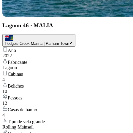
Lagoon 46
·
MALIA
Hodge's Creek Marina | Parham Town
Ano
2022
Fabricante
Lagoon
Cabinas
4
Beliches
10
Pessoas
12
Casas de banho
4
Tipo de vela grande
Rolling Mainsail