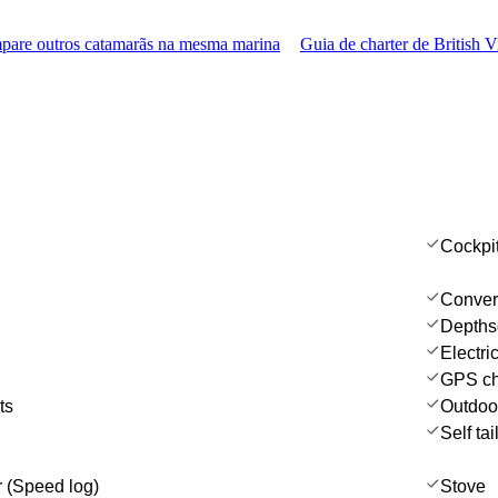
are outros catamarãs na mesma marina
Guia de charter de British V
Cockpi
Convert
Depths
Electri
GPS cha
ts
Outdoo
Self ta
 (Speed log)
Stove