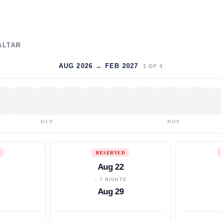
ALTAR
AUG 2026 → FEB 2027
1
OF
4
OCT
NOV
RESERVED
Aug 22
S
↓ 7 NIGHTS
Aug 29