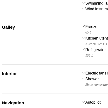
Swimming la
Wind instru
Freezer
Galley
65 L
Kitchen utens
Kitchen utensils
Refrigerator
155 L
Electric fans
Interior
Shower
Shore connectio
Autopilot
Navigation