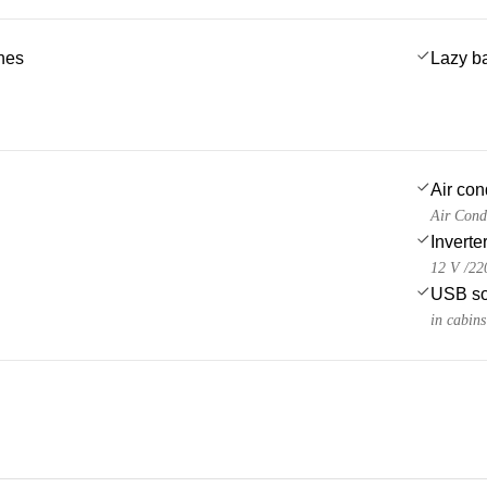
ches
Lazy b
Air con
Air Cond
Inverte
12 V /22
USB so
in cabins