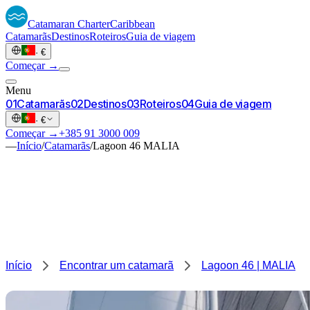
Catamaran
Charter
Caribbean
Catamarãs
Destinos
Roteiros
Guia de viagem
·
€
Começar →
Menu
0
1
Catamarãs
0
2
Destinos
0
3
Roteiros
0
4
Guia de viagem
·
€
Começar →
+385 91 3000 009
—
Início
/
Catamarãs
/
Lagoon 46 MALIA
Início
Encontrar um catamarã
Lagoon 46 | MALIA