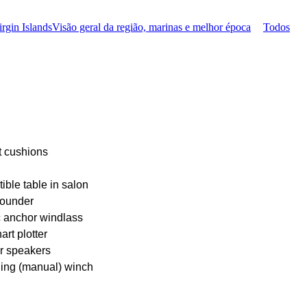
irgin Islands
Visão geral da região, marinas e melhor época
Todos
t cushions
ible table in salon
ounder
c anchor windlass
rt plotter
r speakers
iling (manual) winch