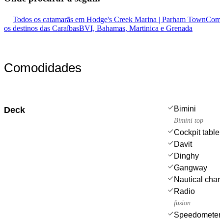
Todos os catamarãs em Hodge's Creek Marina | Parham Town
Comp
os destinos das Caraíbas
BVI, Bahamas, Martinica e Grenada
Comodidades
Bimini
Deck
Bimini top
Cockpit table
Davit
Dinghy
Gangway
Nautical char
Radio
fusion
Speedometer