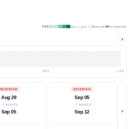
PREÇO
baixo → pico
Reservado
Pré-reservado
›
DEC
JAN
RESERVED
RESERVED
Aug 29
Sep 05
↓ 7 NIGHTS
↓ 7 NIGHTS
›
Sep 05
Sep 12