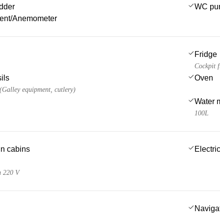
dder
WC pu
ment/Anemometer
Fridge
Cockpit f
ils
Oven
 (Galley equipment, cutlery)
Water 
100L
 in cabins
Electric
n 220 V
Navigat