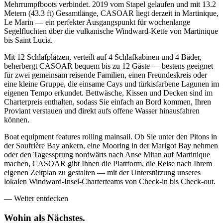
Mehrrumpfboots verbindet. 2019 vom Stapel gelaufen und mit 13.2
Metern (43.3 ft) Gesamtlänge, CASOAR liegt derzeit in Martinique,
Le Marin — ein perfekter Ausgangspunkt für wochenlange
Segelfluchten über die vulkanische Windward-Kette von Martinique
bis Saint Lucia.
Mit 12 Schlafplätzen, verteilt auf 4 Schlafkabinen und 4 Bäder,
beherbergt CASOAR bequem bis zu 12 Gäste — bestens geeignet
für zwei gemeinsam reisende Familien, einen Freundeskreis oder
eine kleine Gruppe, die einsame Cays und türkisfarbene Lagunen im
eigenen Tempo erkundet. Bettwäsche, Kissen und Decken sind im
Charterpreis enthalten, sodass Sie einfach an Bord kommen, Ihren
Proviant verstauen und direkt aufs offene Wasser hinausfahren
können.
Boat equipment features rolling mainsail. Ob Sie unter den Pitons in
der Soufrière Bay ankern, eine Mooring in der Marigot Bay nehmen
oder den Tagessprung nordwärts nach Anse Mitan auf Martinique
machen, CASOAR gibt Ihnen die Plattform, die Reise nach Ihrem
eigenen Zeitplan zu gestalten — mit der Unterstützung unseres
lokalen Windward-Insel-Charterteams von Check-in bis Check-out.
—
Weiter entdecken
Wohin als
Nächstes.