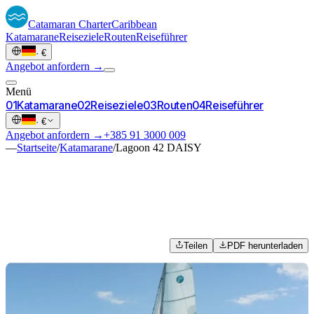
Catamaran
Charter
Caribbean
Katamarane
Reiseziele
Routen
Reiseführer
·
€
Angebot anfordern →
Menü
0
1
Katamarane
0
2
Reiseziele
0
3
Routen
0
4
Reiseführer
·
€
Angebot anfordern →
+385 91 3000 009
—
Startseite
/
Katamarane
/
Lagoon 42 DAISY
Teilen
PDF herunterladen