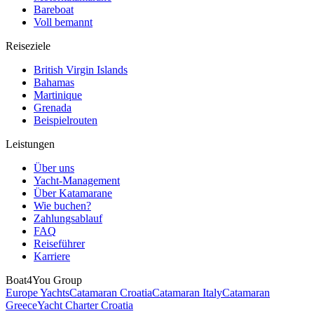
Bareboat
Voll bemannt
Reiseziele
British Virgin Islands
Bahamas
Martinique
Grenada
Beispielrouten
Leistungen
Über uns
Yacht-Management
Über Katamarane
Wie buchen?
Zahlungsablauf
FAQ
Reiseführer
Karriere
Boat4You Group
Europe Yachts
Catamaran Croatia
Catamaran Italy
Catamaran
Greece
Yacht Charter Croatia