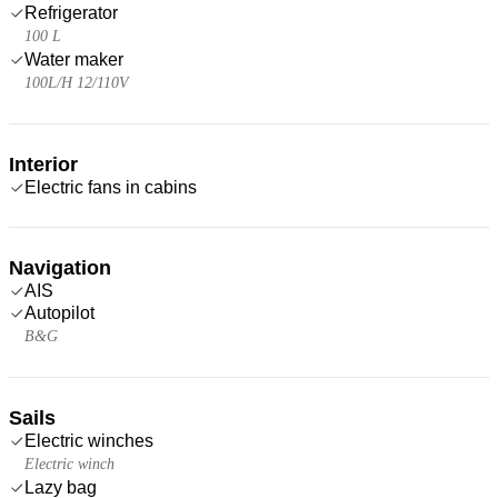
Refrigerator
100 L
Water maker
100L/H 12/110V
Interior
Electric fans in cabins
Navigation
AIS
Autopilot
B&G
Sails
Electric winches
Electric winch
Lazy bag