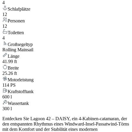
4
Schlafplätze
12
Personen
12
Toiletten
4
Großsegeltyp
Rolling Mainsail
Länge
41.99 ft
Breite
25.26 ft
Motorleistung
114 PS
Kraftstofftank
600 l
Wassertank
300 l
Entdecken Sie Lagoon 42 – DAISY, ein 4-Kabinen-catamaran, der
den entspannten Rhythmus eines Windward-Insel-Passatwind-Törns
mit dem Komfort und der Stabilität eines modernen