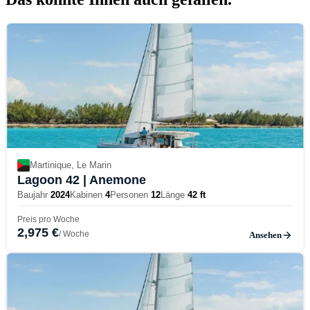
Martinique, Le Marin
Lagoon 42
| Anemone
Baujahr
2024
Kabinen
4
Personen
12
Länge
42 ft
Preis pro Woche
2,975 €
/ Woche
Ansehen