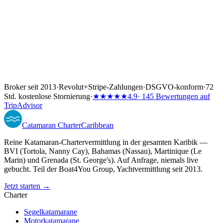
Broker seit 2013
·
Revolut
+
Stripe-Zahlungen
·
DSGVO-konform
·
72
Std. kostenlose Stornierung
·
★★★★★
4.9
· 145 Bewertungen auf
TripAdvisor
Catamaran
Charter
Caribbean
Reine Katamaran-Chartervermittlung in der gesamten Karibik —
BVI (Tortola, Nanny Cay), Bahamas (Nassau), Martinique (Le
Marin) und Grenada (St. George's). Auf Anfrage, niemals live
gebucht. Teil der Boat4You Group, Yachtvermittlung seit 2013.
Jetzt starten →
Charter
Segelkatamarane
Motorkatamarane