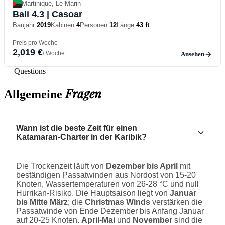
Martinique, Le Marin
Bali 4.3
| Casoar
Baujahr
2019
Kabinen
4
Personen
12
Länge
43 ft
Preis pro Woche
2,019 €
/ Woche
Ansehen
— Questions
Fragen
Allgemeine
Wann ist die beste Zeit für einen
Katamaran-Charter in der Karibik?
Die Trockenzeit läuft von
Dezember bis April
mit
beständigen Passatwinden aus Nordost von 15-20
Knoten, Wassertemperaturen von 26-28 °C und null
Hurrikan-Risiko. Die Hauptsaison liegt von
Januar
bis Mitte März
; die
Christmas Winds
verstärken die
Passatwinde von Ende Dezember bis Anfang Januar
auf 20-25 Knoten.
April-Mai
und
November
sind die