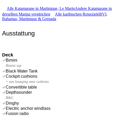
Alle Katamarane in Martinique, Le Marin
Andere Katamarane in
derselben Marina vergleichen
Alle karibischen Reiseziele
BVI,
Bahamas, Martinique & Grenada
Ausstattung
Deck
Bimini
Bimini top
Black Water Tank
Cockpit cushions
+ sun lounging area cushions
Convertible table
Depthsounder
B&G
Dinghy
Electric anchor windlass
Fusion radio