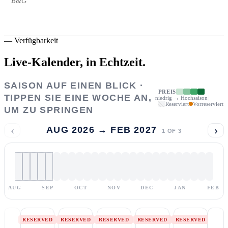
B&G
—
Verfügbarkeit
Live-Kalender,
in Echtzeit.
SAISON AUF EINEN BLICK ·
PREIS
TIPPEN SIE EINE WOCHE AN,
niedrig → Hochsaison
Reserviert
Vorreserviert
UM ZU SPRINGEN
‹
›
AUG 2026 → FEB 2027
1
OF
3
AUG
SEP
OCT
NOV
DEC
JAN
FEB
RESERVED
RESERVED
RESERVED
RESERVED
RESERVED