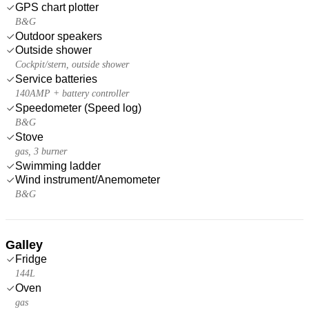
GPS chart plotter
B&G
Outdoor speakers
Outside shower
Cockpit/stern, outside shower
Service batteries
140AMP + battery controller
Speedometer (Speed log)
B&G
Stove
gas, 3 burner
Swimming ladder
Wind instrument/Anemometer
B&G
Galley
Fridge
144L
Oven
gas