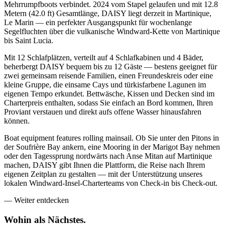
Mehrrumpfboots verbindet. 2024 vom Stapel gelaufen und mit 12.8
Metern (42.0 ft) Gesamtlänge, DAISY liegt derzeit in Martinique,
Le Marin — ein perfekter Ausgangspunkt für wochenlange
Segelfluchten über die vulkanische Windward-Kette von Martinique
bis Saint Lucia.
Mit 12 Schlafplätzen, verteilt auf 4 Schlafkabinen und 4 Bäder,
beherbergt DAISY bequem bis zu 12 Gäste — bestens geeignet für
zwei gemeinsam reisende Familien, einen Freundeskreis oder eine
kleine Gruppe, die einsame Cays und türkisfarbene Lagunen im
eigenen Tempo erkundet. Bettwäsche, Kissen und Decken sind im
Charterpreis enthalten, sodass Sie einfach an Bord kommen, Ihren
Proviant verstauen und direkt aufs offene Wasser hinausfahren
können.
Boat equipment features rolling mainsail. Ob Sie unter den Pitons in
der Soufrière Bay ankern, eine Mooring in der Marigot Bay nehmen
oder den Tagessprung nordwärts nach Anse Mitan auf Martinique
machen, DAISY gibt Ihnen die Plattform, die Reise nach Ihrem
eigenen Zeitplan zu gestalten — mit der Unterstützung unseres
lokalen Windward-Insel-Charterteams von Check-in bis Check-out.
—
Weiter entdecken
Wohin als
Nächstes.