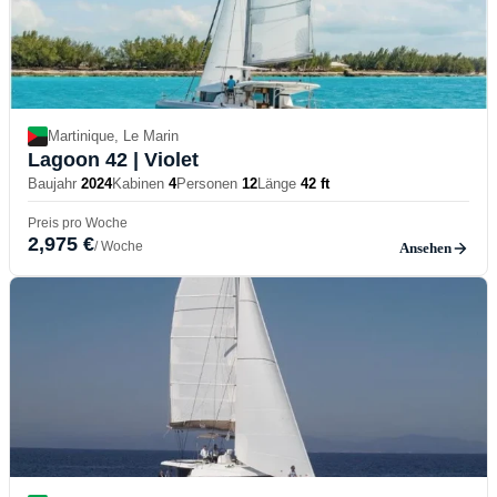
Martinique, Le Marin
Lagoon 42
| Violet
Baujahr
2024
Kabinen
4
Personen
12
Länge
42 ft
Preis pro Woche
2,975 €
/ Woche
Ansehen