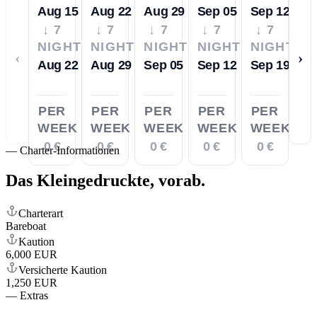
Aug 15
Aug 22
Aug 29
Sep 05
Sep 12
↓ 7
↓ 7
↓ 7
↓ 7
↓ 7
NIGHTS
NIGHTS
NIGHTS
NIGHTS
NIGHTS
‹
›
Aug 22
Aug 29
Sep 05
Sep 12
Sep 19
PER
PER
PER
PER
PER
WEEK
WEEK
WEEK
WEEK
WEEK
0 €
0 €
0 €
0 €
0 €
—
Charter-Informationen
Das Kleingedruckte,
vorab.
Charterart
Bareboat
Kaution
6,000 EUR
Versicherte Kaution
1,250 EUR
—
Extras