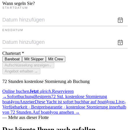
Wann segeln Sie?
STARTDATUM
ENDDATUM
Charterart
*
Bareboat
Mit Skipper
Mit Crew
Aufschlüsselung anzeigen
⌄
Angebot erhalten →
72 Stunden kostenlose Stornierung ab Buchung
Online buchen
Jetzt
gleich.
Reservieren
→
Sofortbuchung
Bestpreis
72 Std. kostenlose Stornierung
boat4you
Anzeige
Diese Yacht ist sofort buchbar auf
boat4you.
Live-
Verfügbarkeit · Bestpreisgarantie · kostenlose Stornierung innerhalb
von 72 Stunden.
Auf boat4you ansehen
→
—
Mehr aus dieser Flotte
Das könnte Ihnen auch
gefallen.