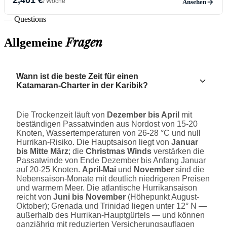
/ Woche
Ansehen
— Questions
Fragen
Allgemeine
Wann ist die beste Zeit für einen
Katamaran-Charter in der Karibik?
Die Trockenzeit läuft von
Dezember bis April
mit
beständigen Passatwinden aus Nordost von 15-20
Knoten, Wassertemperaturen von 26-28 °C und null
Hurrikan-Risiko. Die Hauptsaison liegt von
Januar
bis Mitte März
; die
Christmas Winds
verstärken die
Passatwinde von Ende Dezember bis Anfang Januar
auf 20-25 Knoten.
April-Mai
und
November
sind die
Nebensaison-Monate mit deutlich niedrigeren Preisen
und warmem Meer. Die atlantische Hurrikansaison
reicht von
Juni bis November
(Höhepunkt August-
Oktober); Grenada und Trinidad liegen unter 12° N —
außerhalb des Hurrikan-Hauptgürtels — und können
ganzjährig mit reduzierten Versicherungsauflagen