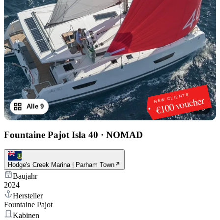
NEW CLIENTS
€100 voucher
Alle 9
1
/
9
Fountaine Pajot Isla 40
·
NOMAD
Hodge's Creek Marina | Parham Town
Baujahr
2024
Hersteller
Fountaine Pajot
Kabinen