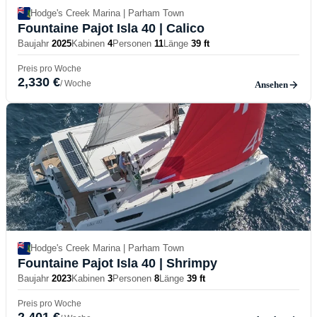
Hodge's Creek Marina | Parham Town
Fountaine Pajot Isla 40
| Calico
Baujahr
2025
Kabinen
4
Personen
11
Länge
39 ft
Preis pro Woche
2,330 €
/ Woche
Ansehen
Hodge's Creek Marina | Parham Town
Fountaine Pajot Isla 40
| Shrimpy
Baujahr
2023
Kabinen
3
Personen
8
Länge
39 ft
Preis pro Woche
2,401 €