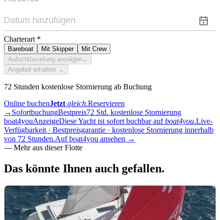
Charterart
*
Bareboat
Mit Skipper
Mit Crew
Aufschlüsselung anzeigen
⌄
Angebot erhalten →
72 Stunden kostenlose Stornierung ab Buchung
Online buchen
Jetzt
gleich.
Reservieren
→
Sofortbuchung
Bestpreis
72 Std. kostenlose Stornierung
boat4you
Anzeige
Diese Yacht ist sofort buchbar auf
boat4you.
Live-
Verfügbarkeit · Bestpreisgarantie · kostenlose Stornierung innerhalb
von 72 Stunden.
Auf boat4you ansehen
→
—
Mehr aus dieser Flotte
Das könnte Ihnen auch
gefallen.