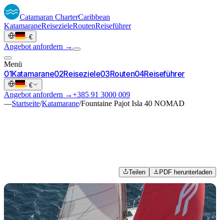
Catamaran
Charter
Caribbean
Katamarane
Reiseziele
Routen
Reiseführer
·
€
Angebot anfordern →
Menü
0
1
Katamarane
0
2
Reiseziele
0
3
Routen
0
4
Reiseführer
·
€
Angebot anfordern →
+385 91 3000 009
—
Startseite
/
Katamarane
/
Fountaine Pajot Isla 40 NOMAD
Teilen
PDF herunterladen