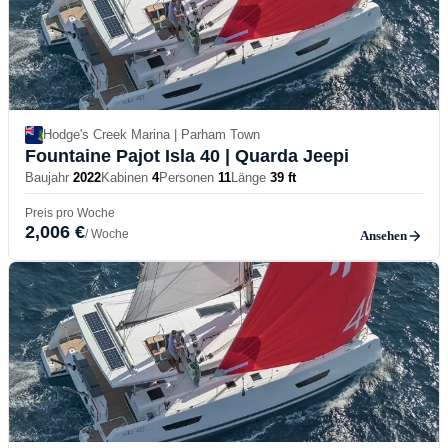
Hodge's Creek Marina | Parham Town
Fountaine Pajot Isla 40
| Quarda Jeepi
Baujahr
2022
Kabinen
4
Personen
11
Länge
39 ft
Preis pro Woche
2,006 €
/ Woche
Ansehen