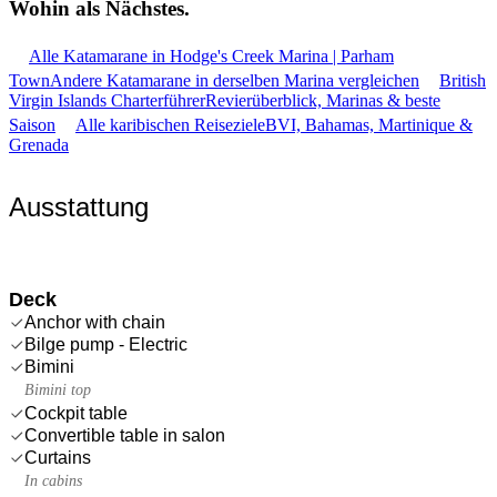
Wohin als
Nächstes.
Alle Katamarane in Hodge's Creek Marina | Parham
Town
Andere Katamarane in derselben Marina vergleichen
British
Virgin Islands Charterführer
Revierüberblick, Marinas & beste
Saison
Alle karibischen Reiseziele
BVI, Bahamas, Martinique &
Grenada
Ausstattung
Deck
Anchor with chain
Bilge pump - Electric
Bimini
Bimini top
Cockpit table
Convertible table in salon
Curtains
In cabins