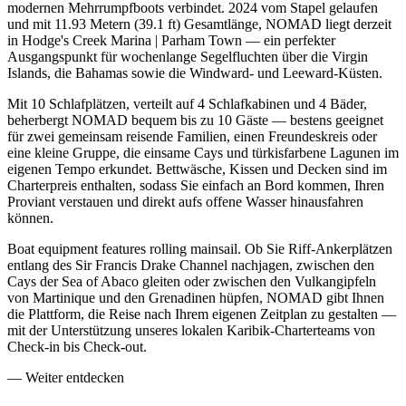
modernen Mehrrumpfboots verbindet. 2024 vom Stapel gelaufen
und mit 11.93 Metern (39.1 ft) Gesamtlänge, NOMAD liegt derzeit
in Hodge's Creek Marina | Parham Town — ein perfekter
Ausgangspunkt für wochenlange Segelfluchten über die Virgin
Islands, die Bahamas sowie die Windward- und Leeward-Küsten.
Mit 10 Schlafplätzen, verteilt auf 4 Schlafkabinen und 4 Bäder,
beherbergt NOMAD bequem bis zu 10 Gäste — bestens geeignet
für zwei gemeinsam reisende Familien, einen Freundeskreis oder
eine kleine Gruppe, die einsame Cays und türkisfarbene Lagunen im
eigenen Tempo erkundet. Bettwäsche, Kissen und Decken sind im
Charterpreis enthalten, sodass Sie einfach an Bord kommen, Ihren
Proviant verstauen und direkt aufs offene Wasser hinausfahren
können.
Boat equipment features rolling mainsail. Ob Sie Riff-Ankerplätzen
entlang des Sir Francis Drake Channel nachjagen, zwischen den
Cays der Sea of Abaco gleiten oder zwischen den Vulkangipfeln
von Martinique und den Grenadinen hüpfen, NOMAD gibt Ihnen
die Plattform, die Reise nach Ihrem eigenen Zeitplan zu gestalten —
mit der Unterstützung unseres lokalen Karibik-Charterteams von
Check-in bis Check-out.
—
Weiter entdecken