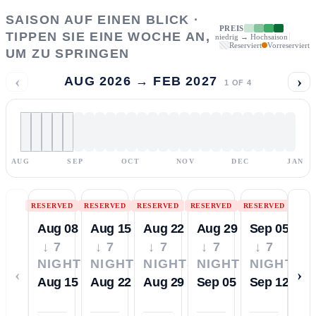
SAISON AUF EINEN BLICK ·
PREIS
TIPPEN SIE EINE WOCHE AN,
niedrig → Hochsaison
Reserviert
Vorreserviert
UM ZU SPRINGEN
‹
›
AUG 2026 → FEB 2027
1
OF
4
AUG
SEP
OCT
NOV
DEC
JAN
RESERVED
RESERVED
RESERVED
RESERVED
RESERVED
Aug 08
Aug 15
Aug 22
Aug 29
Sep 05
↓ 7
↓ 7
↓ 7
↓ 7
↓ 7
NIGHTS
NIGHTS
NIGHTS
NIGHTS
NIGHTS
‹
›
Aug 15
Aug 22
Aug 29
Sep 05
Sep 12