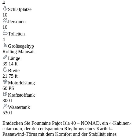
4
Schlafplätze
10
Personen
10
Toiletten
4
Großsegeltyp
Rolling Mainsail
Länge
39.14 ft
Breite
21.75 ft
Motorleistung
60 PS
Kraftstofftank
300 l
Wassertank
530 l
Entdecken Sie Fountaine Pajot Isla 40 – NOMAD, ein 4-Kabinen-
catamaran, der den entspannten Rhythmus eines Karibik-
Passatwind-Törns mit dem Komfort und der Stabilität eines