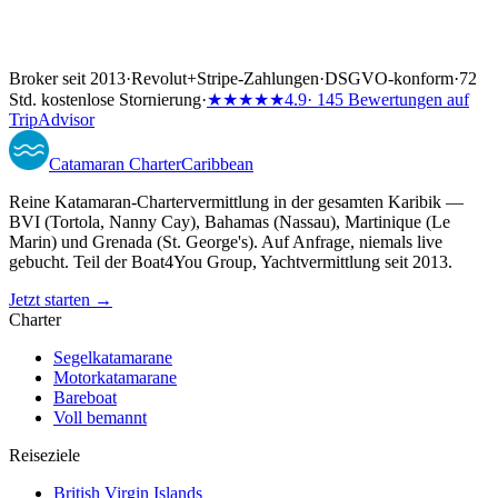
Broker seit 2013
·
Revolut
+
Stripe-Zahlungen
·
DSGVO-konform
·
72
Std. kostenlose Stornierung
·
★★★★★
4.9
· 145 Bewertungen auf
TripAdvisor
Catamaran
Charter
Caribbean
Reine Katamaran-Chartervermittlung in der gesamten Karibik —
BVI (Tortola, Nanny Cay), Bahamas (Nassau), Martinique (Le
Marin) und Grenada (St. George's). Auf Anfrage, niemals live
gebucht. Teil der Boat4You Group, Yachtvermittlung seit 2013.
Jetzt starten →
Charter
Segelkatamarane
Motorkatamarane
Bareboat
Voll bemannt
Reiseziele
British Virgin Islands