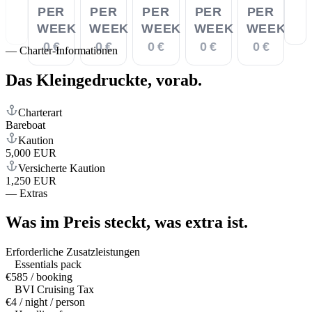
PER
PER
PER
PER
PER
WEEK
WEEK
WEEK
WEEK
WEEK
0 €
0 €
0 €
0 €
0 €
—
Charter-Informationen
Das Kleingedruckte,
vorab.
Charterart
Bareboat
Kaution
5,000 EUR
Versicherte Kaution
1,250 EUR
—
Extras
Was im Preis steckt,
was extra ist.
Erforderliche Zusatzleistungen
Essentials pack
€585 / booking
BVI Cruising Tax
€4 / night / person