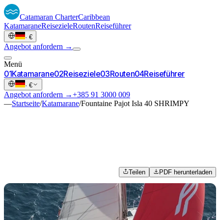
Catamaran
Charter
Caribbean
Katamarane
Reiseziele
Routen
Reiseführer
·
€
Angebot anfordern →
Menü
0
1
Katamarane
0
2
Reiseziele
0
3
Routen
0
4
Reiseführer
·
€
Angebot anfordern →
+385 91 3000 009
—
Startseite
/
Katamarane
/
Fountaine Pajot Isla 40 SHRIMPY
Teilen
PDF herunterladen