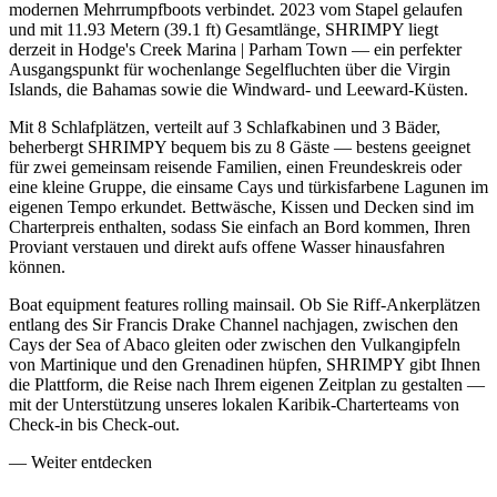
modernen Mehrrumpfboots verbindet. 2023 vom Stapel gelaufen
und mit 11.93 Metern (39.1 ft) Gesamtlänge, SHRIMPY liegt
derzeit in Hodge's Creek Marina | Parham Town — ein perfekter
Ausgangspunkt für wochenlange Segelfluchten über die Virgin
Islands, die Bahamas sowie die Windward- und Leeward-Küsten.
Mit 8 Schlafplätzen, verteilt auf 3 Schlafkabinen und 3 Bäder,
beherbergt SHRIMPY bequem bis zu 8 Gäste — bestens geeignet
für zwei gemeinsam reisende Familien, einen Freundeskreis oder
eine kleine Gruppe, die einsame Cays und türkisfarbene Lagunen im
eigenen Tempo erkundet. Bettwäsche, Kissen und Decken sind im
Charterpreis enthalten, sodass Sie einfach an Bord kommen, Ihren
Proviant verstauen und direkt aufs offene Wasser hinausfahren
können.
Boat equipment features rolling mainsail. Ob Sie Riff-Ankerplätzen
entlang des Sir Francis Drake Channel nachjagen, zwischen den
Cays der Sea of Abaco gleiten oder zwischen den Vulkangipfeln
von Martinique und den Grenadinen hüpfen, SHRIMPY gibt Ihnen
die Plattform, die Reise nach Ihrem eigenen Zeitplan zu gestalten —
mit der Unterstützung unseres lokalen Karibik-Charterteams von
Check-in bis Check-out.
—
Weiter entdecken