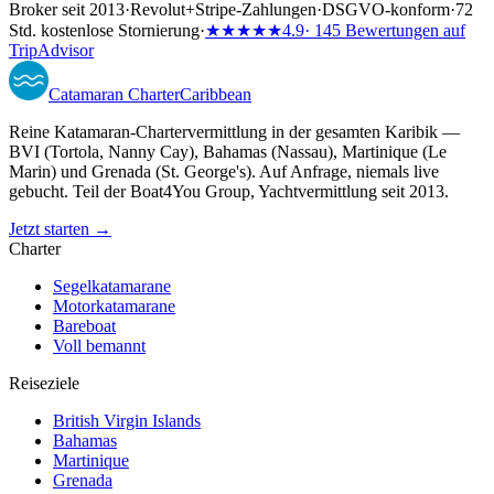
Broker seit 2013
·
Revolut
+
Stripe-Zahlungen
·
DSGVO-konform
·
72
Std. kostenlose Stornierung
·
★★★★★
4.9
· 145 Bewertungen auf
TripAdvisor
Catamaran
Charter
Caribbean
Reine Katamaran-Chartervermittlung in der gesamten Karibik —
BVI (Tortola, Nanny Cay), Bahamas (Nassau), Martinique (Le
Marin) und Grenada (St. George's). Auf Anfrage, niemals live
gebucht. Teil der Boat4You Group, Yachtvermittlung seit 2013.
Jetzt starten →
Charter
Segelkatamarane
Motorkatamarane
Bareboat
Voll bemannt
Reiseziele
British Virgin Islands
Bahamas
Martinique
Grenada