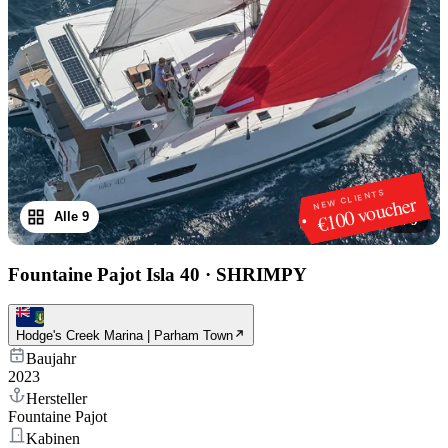
NEW CLIENTS
€100 voucher
Alle 9
1
/
9
Fountaine Pajot Isla 40
·
SHRIMPY
Hodge's Creek Marina | Parham Town
Baujahr
2023
Hersteller
Fountaine Pajot
Kabinen