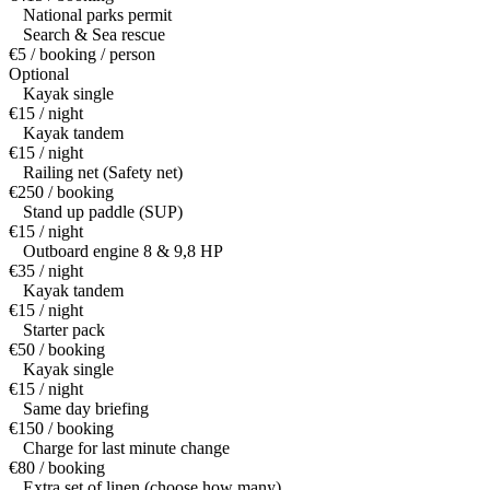
National parks permit
Search & Sea rescue
€5 / booking / person
Optional
Kayak single
€15 / night
Kayak tandem
€15 / night
Railing net (Safety net)
€250 / booking
Stand up paddle (SUP)
€15 / night
Outboard engine 8 & 9,8 HP
€35 / night
Kayak tandem
€15 / night
Starter pack
€50 / booking
Kayak single
€15 / night
Same day briefing
€150 / booking
Charge for last minute change
€80 / booking
Extra set of linen (choose how many)