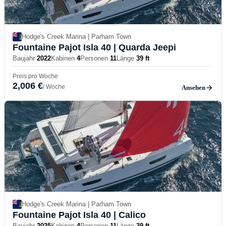
Hodge's Creek Marina | Parham Town
Fountaine Pajot Isla 40
| Quarda Jeepi
Baujahr
2022
Kabinen
4
Personen
11
Länge
39 ft
Preis pro Woche
2,006 €
/ Woche
Ansehen
Hodge's Creek Marina | Parham Town
Fountaine Pajot Isla 40
| Calico
Baujahr
2025
Kabinen
4
Personen
11
Länge
39 ft