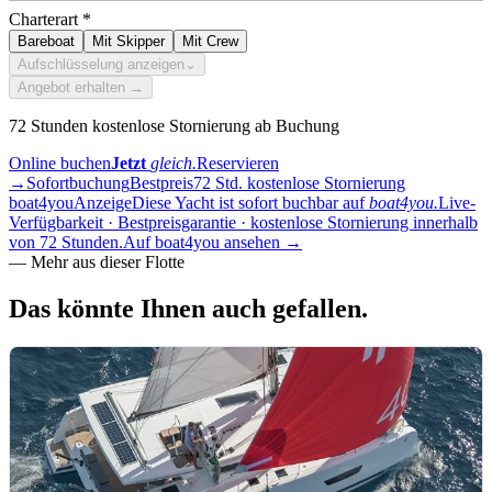
Charterart
*
Bareboat
Mit Skipper
Mit Crew
Aufschlüsselung anzeigen
⌄
Angebot erhalten →
72 Stunden kostenlose Stornierung ab Buchung
Online buchen
Jetzt
gleich.
Reservieren
→
Sofortbuchung
Bestpreis
72 Std. kostenlose Stornierung
boat4you
Anzeige
Diese Yacht ist sofort buchbar auf
boat4you.
Live-
Verfügbarkeit · Bestpreisgarantie · kostenlose Stornierung innerhalb
von 72 Stunden.
Auf boat4you ansehen
→
—
Mehr aus dieser Flotte
Das könnte Ihnen auch
gefallen.