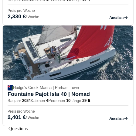
Preis pro Woche
2,330 €
/ Woche
Ansehen
Hodge's Creek Marina | Parham Town
Fountaine Pajot Isla 40
| Nomad
Baujahr
2024
Kabinen
4
Personen
10
Länge
39 ft
Preis pro Woche
2,401 €
/ Woche
Ansehen
— Questions