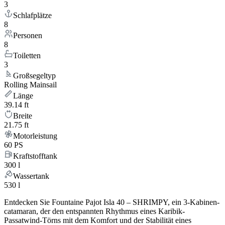
3
Schlafplätze
8
Personen
8
Toiletten
3
Großsegeltyp
Rolling Mainsail
Länge
39.14 ft
Breite
21.75 ft
Motorleistung
60 PS
Kraftstofftank
300 l
Wassertank
530 l
Entdecken Sie Fountaine Pajot Isla 40 – SHRIMPY, ein 3-Kabinen-
catamaran, der den entspannten Rhythmus eines Karibik-
Passatwind-Törns mit dem Komfort und der Stabilität eines