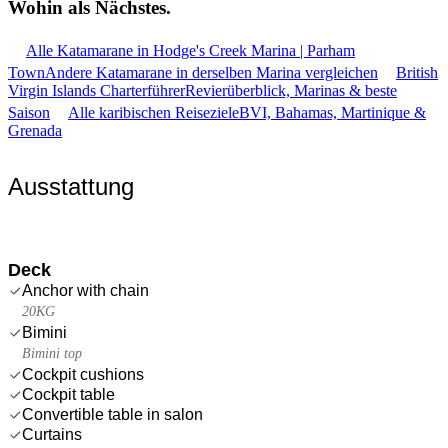
Wohin als
Nächstes.
Alle Katamarane in Hodge's Creek Marina | Parham
Town
Andere Katamarane in derselben Marina vergleichen
British
Virgin Islands Charterführer
Revierüberblick, Marinas & beste
Saison
Alle karibischen Reiseziele
BVI, Bahamas, Martinique &
Grenada
Ausstattung
Deck
Anchor with chain
20KG
Bimini
Bimini top
Cockpit cushions
Cockpit table
Convertible table in salon
Curtains