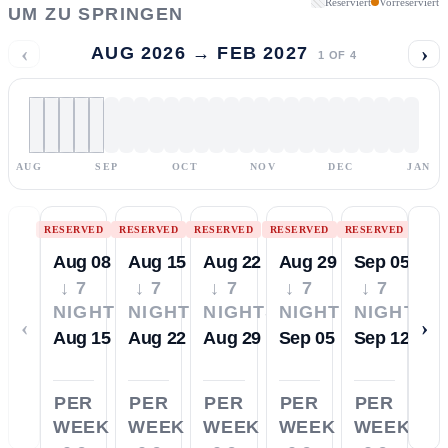
Reserviert
Vorreserviert
UM ZU SPRINGEN
‹
›
AUG 2026 → FEB 2027
1
OF
4
AUG
SEP
OCT
NOV
DEC
JAN
RESERVED
RESERVED
RESERVED
RESERVED
RESERVED
Aug 08
Aug 15
Aug 22
Aug 29
Sep 05
↓ 7
↓ 7
↓ 7
↓ 7
↓ 7
NIGHTS
NIGHTS
NIGHTS
NIGHTS
NIGHTS
‹
›
Aug 15
Aug 22
Aug 29
Sep 05
Sep 12
PER
PER
PER
PER
PER
WEEK
WEEK
WEEK
WEEK
WEEK