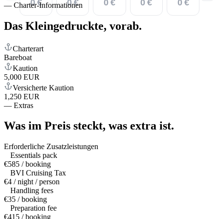
0 €
0 €
0 €
0 €
0 €
—
Charter-Informationen
Das Kleingedruckte,
vorab.
Charterart
Bareboat
Kaution
5,000 EUR
Versicherte Kaution
1,250 EUR
—
Extras
Was im Preis steckt,
was extra ist.
Erforderliche Zusatzleistungen
Essentials pack
€585 / booking
BVI Cruising Tax
€4 / night / person
Handling fees
€35 / booking
Preparation fee
€415 / booking