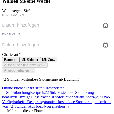
Wählen Sie eine
Woche.
Wann segeln Sie?
STARTDATUM
ENDDATUM
Charterart
*
Bareboat
Mit Skipper
Mit Crew
Aufschlüsselung anzeigen
⌄
Angebot erhalten →
72 Stunden kostenlose Stornierung ab Buchung
Online buchen
Jetzt
gleich.
Reservieren
→
Sofortbuchung
Bestpreis
72 Std. kostenlose Stornierung
boat4you
Anzeige
Diese Yacht ist sofort buchbar auf
boat4you.
Live-
Verfügbarkeit · Bestpreisgarantie · kostenlose Stornierung innerhalb
von 72 Stunden.
Auf boat4you ansehen
→
—
Mehr aus dieser Flotte