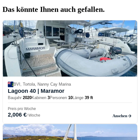
Das könnte Ihnen auch
gefallen.
BVI, Tortola, Nanny Cay Marina
Lagoon 40
| Maramor
Baujahr
2020
Kabinen
3
Personen
10
Länge
39 ft
Preis pro Woche
2,006 €
/ Woche
Ansehen