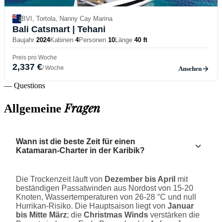
BVI, Tortola, Nanny Cay Marina
Bali Catsmart
| Tehani
Baujahr
2024
Kabinen
4
Personen
10
Länge
40 ft
Preis pro Woche
2,337 €
/ Woche
Ansehen
— Questions
Fragen
Allgemeine
Wann ist die beste Zeit für einen
Katamaran-Charter in der Karibik?
Die Trockenzeit läuft von
Dezember bis April
mit
beständigen Passatwinden aus Nordost von 15-20
Knoten, Wassertemperaturen von 26-28 °C und null
Hurrikan-Risiko. Die Hauptsaison liegt von
Januar
bis Mitte März
; die
Christmas Winds
verstärken die