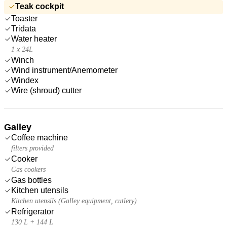
Teak cockpit
Toaster
Tridata
Water heater
1 x 24L
Winch
Wind instrument/Anemometer
Windex
Wire (shroud) cutter
Galley
Coffee machine
filters provided
Cooker
Gas cookers
Gas bottles
Kitchen utensils
Kitchen utensils (Galley equipment, cutlery)
Refrigerator
130 L + 144 L