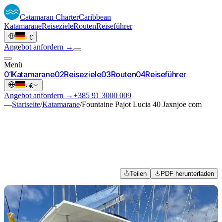
Catamaran
Charter
Caribbean
Katamarane
Reiseziele
Routen
Reiseführer
·
€
Angebot anfordern →
Menü
0
1
Katamarane
0
2
Reiseziele
0
3
Routen
0
4
Reiseführer
·
€
Angebot anfordern →
+385 91 3000 009
—
Startseite
/
Katamarane
/
Fountaine Pajot Lucia 40 Jaxnjoe com
Teilen
PDF herunterladen