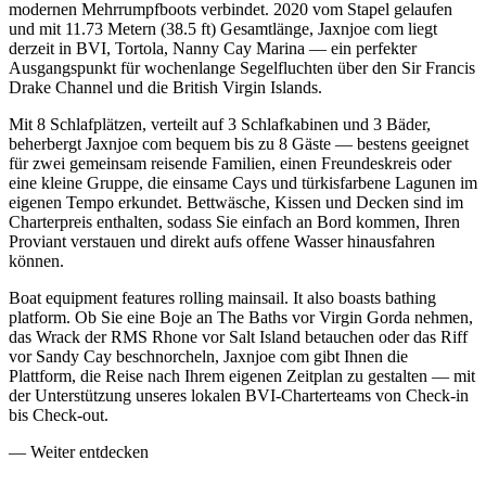
modernen Mehrrumpfboots verbindet. 2020 vom Stapel gelaufen
und mit 11.73 Metern (38.5 ft) Gesamtlänge, Jaxnjoe com liegt
derzeit in BVI, Tortola, Nanny Cay Marina — ein perfekter
Ausgangspunkt für wochenlange Segelfluchten über den Sir Francis
Drake Channel und die British Virgin Islands.
Mit 8 Schlafplätzen, verteilt auf 3 Schlafkabinen und 3 Bäder,
beherbergt Jaxnjoe com bequem bis zu 8 Gäste — bestens geeignet
für zwei gemeinsam reisende Familien, einen Freundeskreis oder
eine kleine Gruppe, die einsame Cays und türkisfarbene Lagunen im
eigenen Tempo erkundet. Bettwäsche, Kissen und Decken sind im
Charterpreis enthalten, sodass Sie einfach an Bord kommen, Ihren
Proviant verstauen und direkt aufs offene Wasser hinausfahren
können.
Boat equipment features rolling mainsail. It also boasts bathing
platform. Ob Sie eine Boje an The Baths vor Virgin Gorda nehmen,
das Wrack der RMS Rhone vor Salt Island betauchen oder das Riff
vor Sandy Cay beschnorcheln, Jaxnjoe com gibt Ihnen die
Plattform, die Reise nach Ihrem eigenen Zeitplan zu gestalten — mit
der Unterstützung unseres lokalen BVI-Charterteams von Check-in
bis Check-out.
—
Weiter entdecken