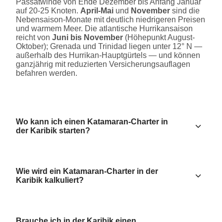
Passatwinde von Ende Dezember bis Anfang Januar
auf 20-25 Knoten.
April-Mai
und
November
sind die
Nebensaison-Monate mit deutlich niedrigeren Preisen
und warmem Meer. Die atlantische Hurrikansaison
reicht von
Juni bis November
(Höhepunkt August-
Oktober); Grenada und Trinidad liegen unter 12° N —
außerhalb des Hurrikan-Hauptgürtels — und können
ganzjährig mit reduzierten Versicherungsauflagen
befahren werden.
Wo kann ich einen Katamaran-Charter in
der Karibik starten?
Wie wird ein Katamaran-Charter in der
Karibik kalkuliert?
Brauche ich in der Karibik einen