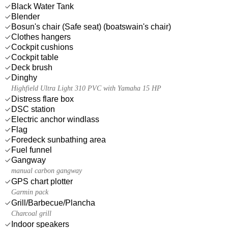
Black Water Tank
Blender
Bosun's chair (Safe seat) (boatswain's chair)
Clothes hangers
Cockpit cushions
Cockpit table
Deck brush
Dinghy
Highfield Ultra Light 310 PVC with Yamaha 15 HP
Distress flare box
DSC station
Electric anchor windlass
Flag
Foredeck sunbathing area
Fuel funnel
Gangway
manual carbon gangway
GPS chart plotter
Garmin pack
Grill/Barbecue/Plancha
Charcoal grill
Indoor speakers