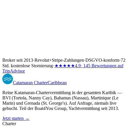
Broker seit 2013
·
Revolut
+
Stripe-Zahlungen
·
DSGVO-konform
·
72
Std. kostenlose Stornierung
·
★★★★★
4.9
· 145 Bewertungen auf
TripAdvisor
Catamaran
Charter
Caribbean
Reine Katamaran-Chartervermittlung in der gesamten Karibik —
BVI (Tortola, Nanny Cay), Bahamas (Nassau), Martinique (Le
Marin) und Grenada (St. George's). Auf Anfrage, niemals live
gebucht. Teil der Boat4You Group, Yachtvermittlung seit 2013.
Jetzt starten →
Charter