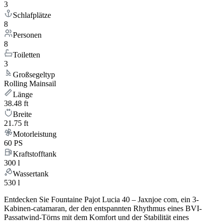
3
Schlafplätze
8
Personen
8
Toiletten
3
Großsegeltyp
Rolling Mainsail
Länge
38.48 ft
Breite
21.75 ft
Motorleistung
60 PS
Kraftstofftank
300 l
Wassertank
530 l
Entdecken Sie Fountaine Pajot Lucia 40 – Jaxnjoe com, ein 3-
Kabinen-catamaran, der den entspannten Rhythmus eines BVI-
Passatwind-Törns mit dem Komfort und der Stabilität eines