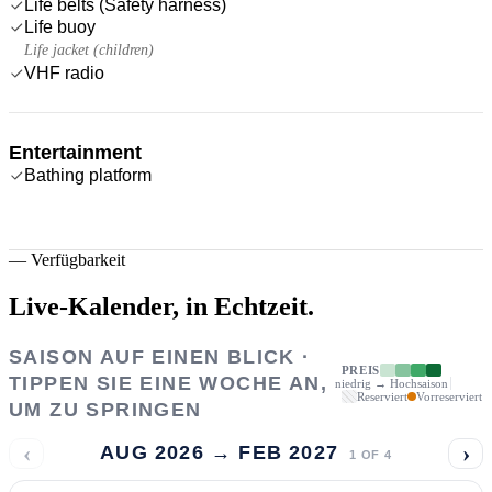
Life belts (Safety harness)
Life buoy
Life jacket (children)
VHF radio
Entertainment
Bathing platform
—
Verfügbarkeit
Live-Kalender,
in Echtzeit.
SAISON AUF EINEN BLICK ·
PREIS
TIPPEN SIE EINE WOCHE AN,
niedrig → Hochsaison
Reserviert
Vorreserviert
UM ZU SPRINGEN
‹
›
AUG 2026 → FEB 2027
1
OF
4