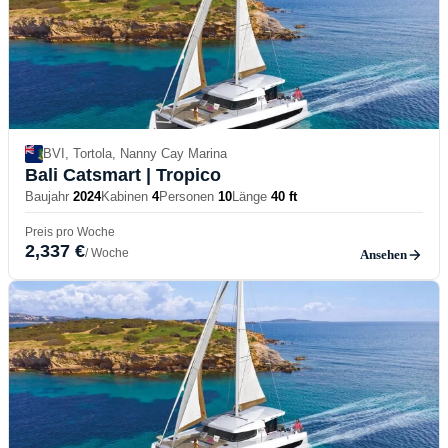
BVI, Tortola, Nanny Cay Marina
Bali Catsmart
| Tropico
Baujahr
2024
Kabinen
4
Personen
10
Länge
40 ft
Preis pro Woche
2,337 €
/ Woche
Ansehen