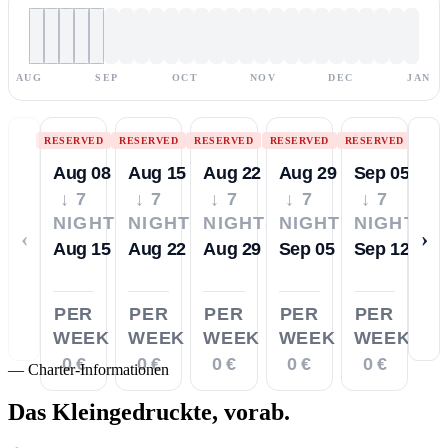
AUG
SEP
OCT
NOV
DEC
JAN
RESERVED
RESERVED
RESERVED
RESERVED
RESERVED
Aug 08
Aug 15
Aug 22
Aug 29
Sep 05
↓ 7
↓ 7
↓ 7
↓ 7
↓ 7
NIGHTS
NIGHTS
NIGHTS
NIGHTS
NIGHTS
‹
›
Aug 15
Aug 22
Aug 29
Sep 05
Sep 12
PER
PER
PER
PER
PER
WEEK
WEEK
WEEK
WEEK
WEEK
0 €
0 €
0 €
0 €
0 €
—
Charter-Informationen
Das Kleingedruckte,
vorab.