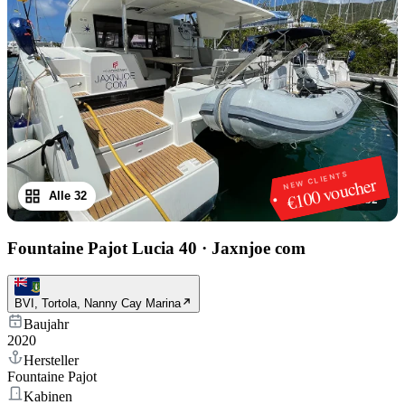
NEW CLIENTS
€100 voucher
Alle 32
1
/
32
Fountaine Pajot Lucia 40
·
Jaxnjoe com
BVI, Tortola, Nanny Cay Marina
Baujahr
2020
Hersteller
Fountaine Pajot
Kabinen