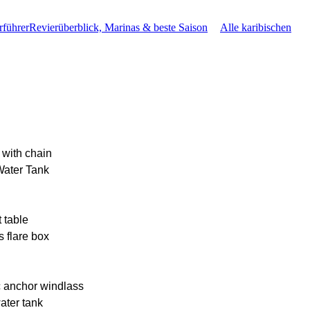
rführer
Revierüberblick, Marinas & beste Saison
Alle karibischen
 with chain
Water Tank
 table
s flare box
c anchor windlass
ater tank