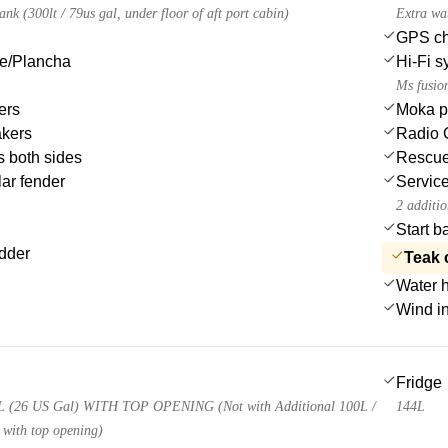
ank (300lt / 79us gal, under floor of aft port cabin)
Extra wa
GPS cha
ue/Plancha
Hi-Fi s
Ms fusio
ers
Moka p
akers
Radio 
s both sides
Rescue 
ar fender
Service
2 additio
Start b
dder
Teak 
Water 
Wind i
Fridge
(26 US Gal) WITH TOP OPENING (Not with Additional 100L /
144L
 with top opening)