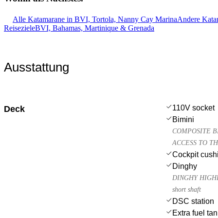
Alle Katamarane in BVI, Tortola, Nanny Cay Marina
Andere Katam
Reiseziele
BVI, Bahamas, Martinique & Grenada
Ausstattung
110V socket
Deck
Bimini
COMPOSITE BI
ACCESS TO T
Cockpit cush
Dinghy
DINGHY HIGHFI
short shaft
DSC station
Extra fuel ta