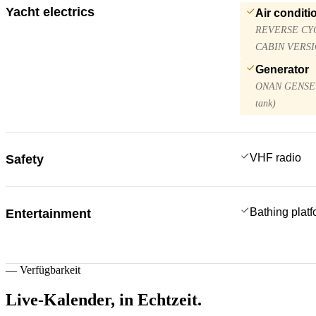
Yacht electrics
Air conditi
REVERSE CYC
CABIN VERSIO
Generator
ONAN GENSET 
tank)
VHF radio
Safety
Bathing plat
Entertainment
—
Verfügbarkeit
Live-Kalender,
in Echtzeit.