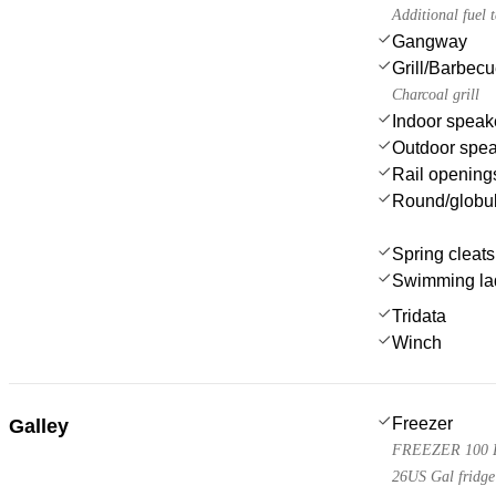
Additional fuel t
Gangway
Grill/Barbec
Charcoal grill
Indoor speak
Outdoor spe
Rail opening
Round/globul
Spring cleats
Swimming la
Tridata
Winch
Freezer
Galley
FREEZER 100 L 
26US Gal fridge