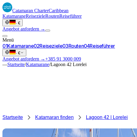
Catamaran
Charter
Caribbean
Katamarane
Reiseziele
Routen
Reiseführer
·
€
Angebot anfordern →
Menü
0
1
Katamarane
0
2
Reiseziele
0
3
Routen
0
4
Reiseführer
·
€
Angebot anfordern →
+385 91 3000 009
—
Startseite
/
Katamarane
/
Lagoon 42 Lorelei
Startseite
Katamaran finden
Lagoon 42 | Lorelei