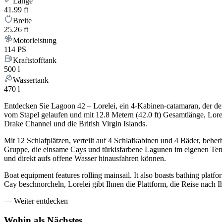
Länge
41.99 ft
Breite
25.26 ft
Motorleistung
114 PS
Kraftstofftank
500 l
Wassertank
470 l
Entdecken Sie Lagoon 42 – Lorelei, ein 4-Kabinen-catamaran, der d
vom Stapel gelaufen und mit 12.8 Metern (42.0 ft) Gesamtlänge, Lore
Drake Channel und die British Virgin Islands.
Mit 12 Schlafplätzen, verteilt auf 4 Schlafkabinen und 4 Bäder, behe
Gruppe, die einsame Cays und türkisfarbene Lagunen im eigenen Temp
und direkt aufs offene Wasser hinausfahren können.
Boat equipment features rolling mainsail. It also boasts bathing pl
Cay beschnorcheln, Lorelei gibt Ihnen die Plattform, die Reise nach
—
Weiter entdecken
Wohin als
Nächstes.