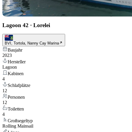
Lagoon 42
·
Lorelei
BVI, Tortola, Nanny Cay Marina
Baujahr
2023
Hersteller
Lagoon
Kabinen
4
Schlafplätze
12
Personen
12
Toiletten
4
Großsegeltyp
Rolling Mainsail