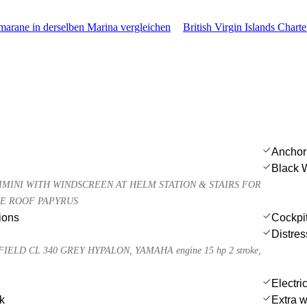
arane in derselben Marina vergleichen
British Virgin Islands Charte
Anchor
Black 
MINI WITH WINDSCREEN AT HELM STATION & STAIRS FOR
HE ROOF PAPYRUS
ions
Cockpit
Distres
ELD CL 340 GREY HYPALON, YAMAHA engine 15 hp 2 stroke,
Electri
nk
Extra w