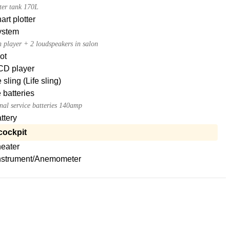
ter tank 170L
rt plotter
ystem
n player + 2 loudspeakers in salon
ot
CD player
sling (Life sling)
 batteries
nal service batteries 140amp
attery
cockpit
heater
nstrument/Anemometer