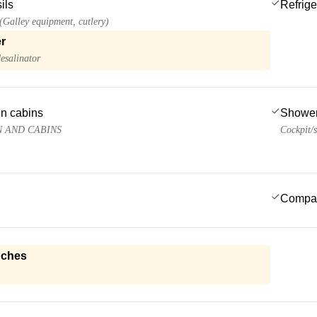
ils
Refrige
 (Galley equipment, cutlery)
r
esalinator
 in cabins
Showe
N AND CABINS
Cockpit/s
Compa
nches