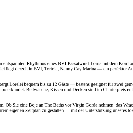
en entspannten Rhythmus eines BVI-Passatwind-Törns mit dem Komfort
lei liegt derzeit in BVI, Tortola, Nanny Cay Marina — ein perfekter 
rbergt Lorelei bequem bis zu 12 Gäste — bestens geeignet für zwei gem
o erkundet. Bettwäsche, Kissen und Decken sind im Charterpreis enth
atform. Ob Sie eine Boje an The Baths vor Virgin Gorda nehmen, das Wr
 Ihrem eigenen Zeitplan zu gestalten — mit der Unterstützung unseres 