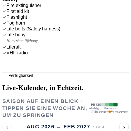
Fire extinguisher
First aid kit
Flashlight
Fog horn
Life belts (Safety harness)
Life buoy
Horseshoe lifebuoy
Liferaft
VHF radio
—
Verfügbarkeit
Live-Kalender,
in Echtzeit.
SAISON AUF EINEN BLICK ·
PREIS
TIPPEN SIE EINE WOCHE AN,
niedrig → Hochsaison
Reserviert
Vorreserviert
UM ZU SPRINGEN
‹
›
AUG 2026 → FEB 2027
1
OF
4