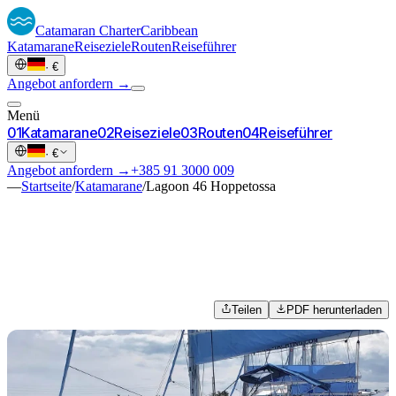
Catamaran
Charter
Caribbean
Katamarane
Reiseziele
Routen
Reiseführer
·
€
Angebot anfordern →
Menü
0
1
Katamarane
0
2
Reiseziele
0
3
Routen
0
4
Reiseführer
·
€
Angebot anfordern →
+385 91 3000 009
—
Startseite
/
Katamarane
/
Lagoon 46 Hoppetossa
Teilen
PDF herunterladen