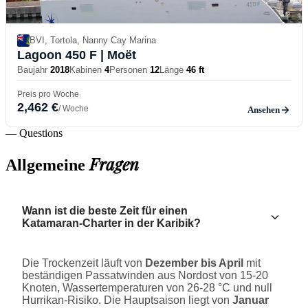
BVI, Tortola, Nanny Cay Marina
Lagoon 450 F
| Moët
Baujahr
2018
Kabinen
4
Personen
12
Länge
46 ft
Preis pro Woche
2,462 €
/ Woche
Ansehen
— Questions
Fragen
Allgemeine
Wann ist die beste Zeit für einen
Katamaran-Charter in der Karibik?
Die Trockenzeit läuft von
Dezember bis April
mit
beständigen Passatwinden aus Nordost von 15-20
Knoten, Wassertemperaturen von 26-28 °C und null
Hurrikan-Risiko. Die Hauptsaison liegt von
Januar