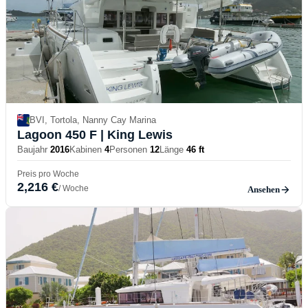
BVI, Tortola, Nanny Cay Marina
Lagoon 450 F
| King Lewis
Baujahr
2016
Kabinen
4
Personen
12
Länge
46 ft
Preis pro Woche
2,216 €
/ Woche
Ansehen