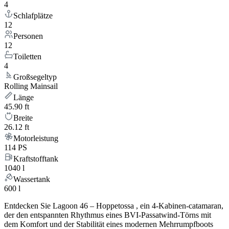
4
Schlafplätze
12
Personen
12
Toiletten
4
Großsegeltyp
Rolling Mainsail
Länge
45.90 ft
Breite
26.12 ft
Motorleistung
114 PS
Kraftstofftank
1040 l
Wassertank
600 l
Entdecken Sie Lagoon 46 – Hoppetossa , ein 4-Kabinen-catamaran,
der den entspannten Rhythmus eines BVI-Passatwind-Törns mit
dem Komfort und der Stabilität eines modernen Mehrrumpfboots