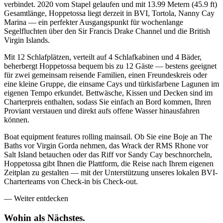
verbindet. 2020 vom Stapel gelaufen und mit 13.99 Metern (45.9 ft)
Gesamtlänge, Hoppetossa liegt derzeit in BVI, Tortola, Nanny Cay
Marina — ein perfekter Ausgangspunkt für wochenlange
Segelfluchten über den Sir Francis Drake Channel und die British
Virgin Islands.
Mit 12 Schlafplätzen, verteilt auf 4 Schlafkabinen und 4 Bäder,
beherbergt Hoppetossa bequem bis zu 12 Gäste — bestens geeignet
für zwei gemeinsam reisende Familien, einen Freundeskreis oder
eine kleine Gruppe, die einsame Cays und türkisfarbene Lagunen im
eigenen Tempo erkundet. Bettwäsche, Kissen und Decken sind im
Charterpreis enthalten, sodass Sie einfach an Bord kommen, Ihren
Proviant verstauen und direkt aufs offene Wasser hinausfahren
können.
Boat equipment features rolling mainsail. Ob Sie eine Boje an The
Baths vor Virgin Gorda nehmen, das Wrack der RMS Rhone vor
Salt Island betauchen oder das Riff vor Sandy Cay beschnorcheln,
Hoppetossa gibt Ihnen die Plattform, die Reise nach Ihrem eigenen
Zeitplan zu gestalten — mit der Unterstützung unseres lokalen BVI-
Charterteams von Check-in bis Check-out.
—
Weiter entdecken
Wohin als
Nächstes.