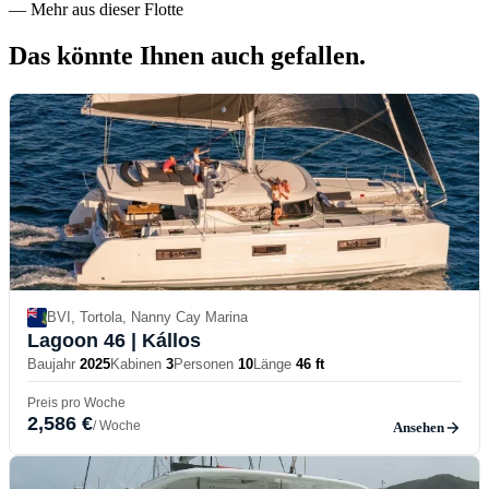
—
Mehr aus dieser Flotte
Das könnte Ihnen auch
gefallen.
BVI, Tortola, Nanny Cay Marina
Lagoon 46
| Kállos
Baujahr
2025
Kabinen
3
Personen
10
Länge
46 ft
Preis pro Woche
2,586 €
/ Woche
Ansehen