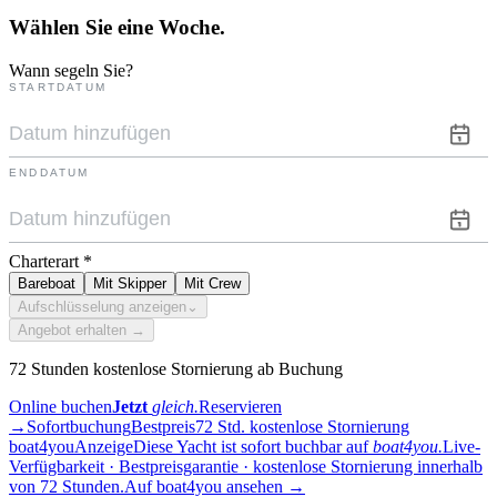
Wählen Sie eine
Woche.
Wann segeln Sie?
STARTDATUM
ENDDATUM
Charterart
*
Bareboat
Mit Skipper
Mit Crew
Aufschlüsselung anzeigen
⌄
Angebot erhalten →
72 Stunden kostenlose Stornierung ab Buchung
Online buchen
Jetzt
gleich.
Reservieren
→
Sofortbuchung
Bestpreis
72 Std. kostenlose Stornierung
boat4you
Anzeige
Diese Yacht ist sofort buchbar auf
boat4you.
Live-
Verfügbarkeit · Bestpreisgarantie · kostenlose Stornierung innerhalb
von 72 Stunden.
Auf boat4you ansehen
→