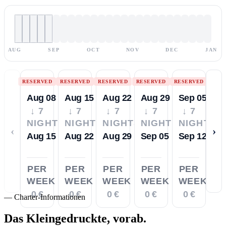
AUG
SEP
OCT
NOV
DEC
JAN
RESERVED
RESERVED
RESERVED
RESERVED
RESERVED
Aug 08
Aug 15
Aug 22
Aug 29
Sep 05
↓ 7
↓ 7
↓ 7
↓ 7
↓ 7
NIGHTS
NIGHTS
NIGHTS
NIGHTS
NIGHTS
‹
›
Aug 15
Aug 22
Aug 29
Sep 05
Sep 12
PER
PER
PER
PER
PER
WEEK
WEEK
WEEK
WEEK
WEEK
0 €
0 €
0 €
0 €
0 €
—
Charter-Informationen
Das Kleingedruckte,
vorab.