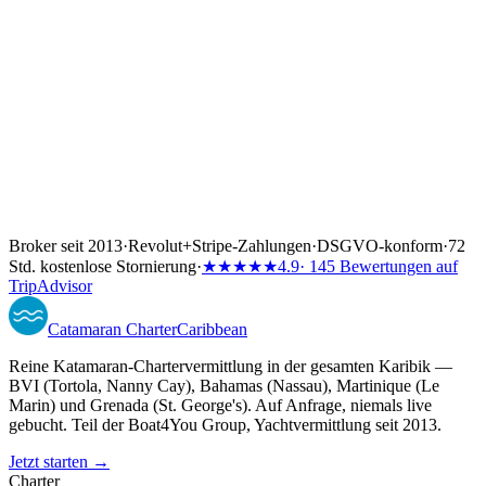
Broker seit 2013
·
Revolut
+
Stripe-Zahlungen
·
DSGVO-konform
·
72
Std. kostenlose Stornierung
·
★★★★★
4.9
· 145 Bewertungen auf
TripAdvisor
Catamaran
Charter
Caribbean
Reine Katamaran-Chartervermittlung in der gesamten Karibik —
BVI (Tortola, Nanny Cay), Bahamas (Nassau), Martinique (Le
Marin) und Grenada (St. George's). Auf Anfrage, niemals live
gebucht. Teil der Boat4You Group, Yachtvermittlung seit 2013.
Jetzt starten →
Charter