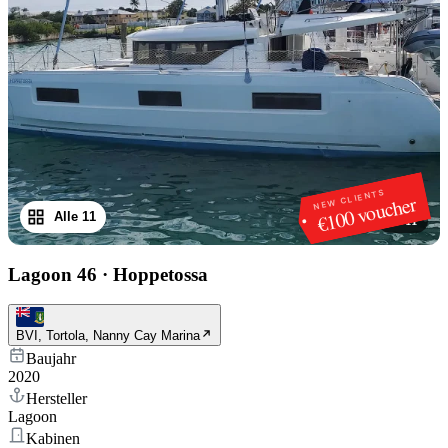
NEW CLIENTS
€100 voucher
Alle 11
1
/
11
Lagoon 46
·
Hoppetossa
BVI, Tortola, Nanny Cay Marina
Baujahr
2020
Hersteller
Lagoon
Kabinen