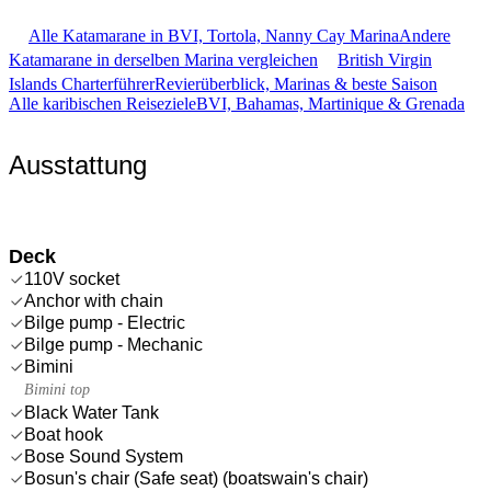
Alle Katamarane in BVI, Tortola, Nanny Cay Marina
Andere
Katamarane in derselben Marina vergleichen
British Virgin
Islands Charterführer
Revierüberblick, Marinas & beste Saison
Alle karibischen Reiseziele
BVI, Bahamas, Martinique & Grenada
Ausstattung
Deck
110V socket
Anchor with chain
Bilge pump - Electric
Bilge pump - Mechanic
Bimini
Bimini top
Black Water Tank
Boat hook
Bose Sound System
Bosun's chair (Safe seat) (boatswain's chair)