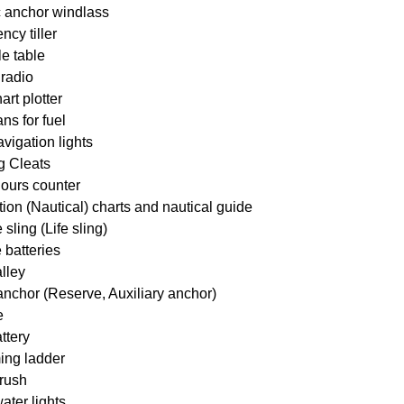
c anchor windlass
cy tiller
e table
radio
rt plotter
ans for fuel
igation lights
g Cleats
ours counter
ion (Nautical) charts and nautical guide
sling (Life sling)
 batteries
lley
nchor (Reserve, Auxiliary anchor)
e
attery
ng ladder
brush
ter lights