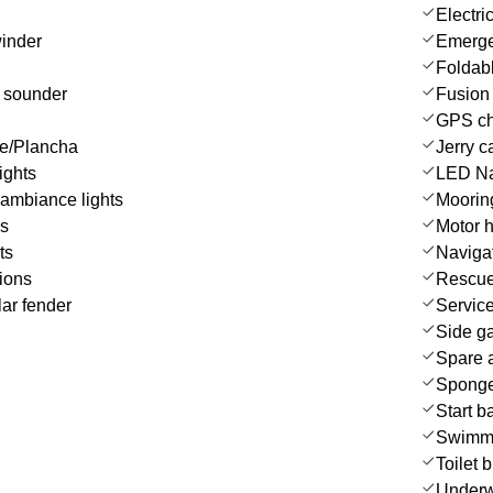
Electri
winder
Emergen
Foldabl
 sounder
Fusion 
GPS cha
ue/Plancha
Jerry c
ights
LED Nav
ambiance lights
Moorin
es
Motor h
ts
Navigat
ions
Rescue 
ar fender
Service
Side ga
Spare a
Spong
Start b
Swimmi
Toilet 
Underwa