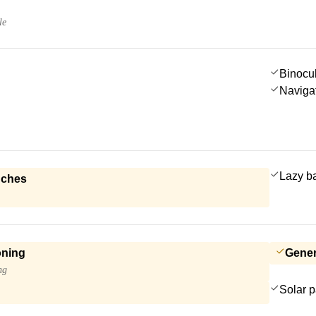
le
Binocu
Navigat
Lazy b
nches
oning
Gener
ng
Solar 