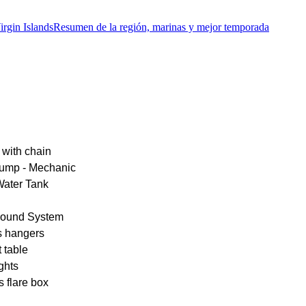
irgin Islands
Resumen de la región, marinas y mejor temporada
 with chain
pump - Mechanic
Water Tank
ound System
s hangers
 table
ghts
s flare box