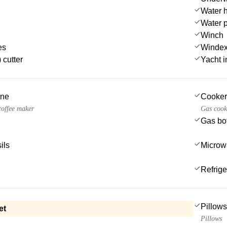
Water 
Water 
Winch
es
Winde
 cutter
Yacht in
ine
Cooker
 coffee maker
Gas cook
Gas bot
ils
Microw
Refrige
Pillows
et
Pillows