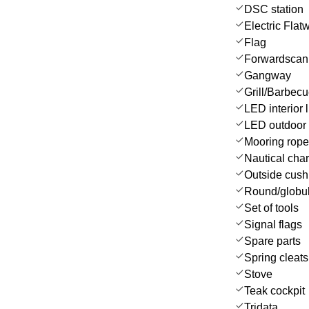
DSC station
Electric Flat
Flag
Forwardscan
Gangway
Grill/Barbec
LED interior l
LED outdoor 
Mooring rop
Nautical char
Outside cush
Round/globul
Set of tools
Signal flags
Spare parts
Spring cleats
Stove
Teak cockpit
Tridata