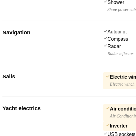
Shower
Shore power cab
Autopilot
Navigation
Compass
Radar
Radar reflector
Sails
Electric wi
Electric winch
Yacht electrics
Air conditi
Air Conditioni
Inverter
USB sockets