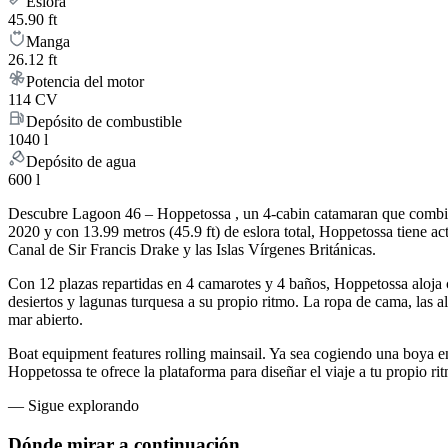
Eslora
45.90 ft
Manga
26.12 ft
Potencia del motor
114 CV
Depósito de combustible
1040 l
Depósito de agua
600 l
Descubre Lagoon 46 – Hoppetossa , un 4-cabin catamaran que combina 
2020 y con 13.99 metros (45.9 ft) de eslora total, Hoppetossa tiene
Canal de Sir Francis Drake y las Islas Vírgenes Británicas.
Con 12 plazas repartidas en 4 camarotes y 4 baños, Hoppetossa aloja
desiertos y lagunas turquesa a su propio ritmo. La ropa de cama, las a
mar abierto.
Boat equipment features rolling mainsail. Ya sea cogiendo una boya e
Hoppetossa te ofrece la plataforma para diseñar el viaje a tu propio r
—
Sigue explorando
Dónde mirar
a continuación.