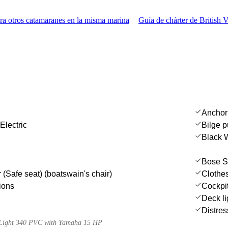
a otros catamaranes en la misma marina
Guía de chárter de British V
Anchor
Electric
Bilge 
Black 
Bose S
 (Safe seat) (boatswain's chair)
Clothe
ions
Cockpit
Deck li
Distres
a Light 340 PVC with Yamaha 15 HP