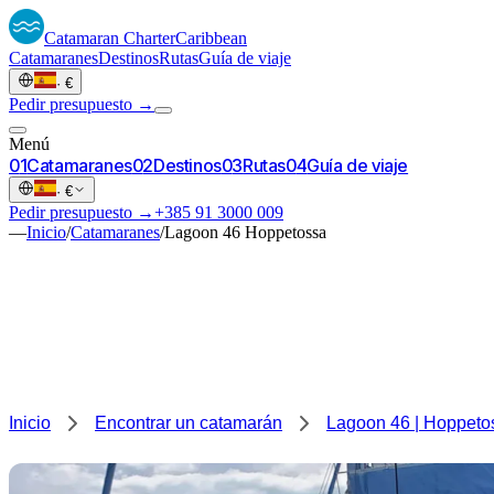
Catamaran
Charter
Caribbean
Catamaranes
Destinos
Rutas
Guía de viaje
·
€
Pedir presupuesto →
Menú
0
1
Catamaranes
0
2
Destinos
0
3
Rutas
0
4
Guía de viaje
·
€
Pedir presupuesto →
+385 91 3000 009
—
Inicio
/
Catamaranes
/
Lagoon 46 Hoppetossa
Inicio
Encontrar un catamarán
Lagoon 46 | Hoppeto