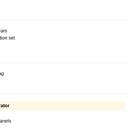
lars
ion set
ag
ator
panels