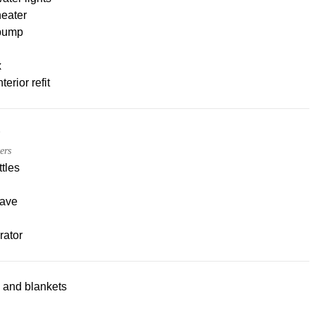
heater
pump
x
terior refit
ers
tles
ave
rator
 and blankets