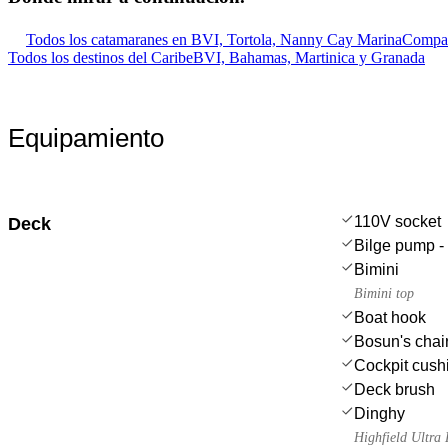
Todos los catamaranes en BVI, Tortola, Nanny Cay Marina
Compar
Todos los destinos del Caribe
BVI, Bahamas, Martinica y Granada
Equipamiento
110V socket
Deck
Bilge pump - 
Bimini
Bimini top
Boat hook
Bosun's chair
Cockpit cush
Deck brush
Dinghy
Highfield Ultr