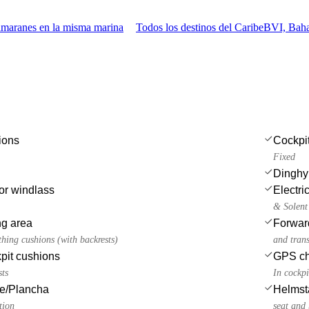
amaranes en la misma marina
Todos los destinos del Caribe
BVI, Baha
ions
Cockpit
Fixed
Dinghy
or windlass
Electri
& Solent
ng area
Forwar
hing cushions (with backrests)
and tran
pit cushions
GPS cha
sts
In cockpi
ue/Plancha
Helmst
tion
seat and 