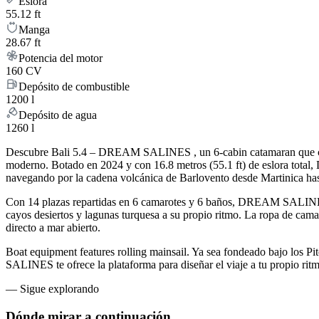
Eslora
55.12 ft
Manga
28.67 ft
Potencia del motor
160 CV
Depósito de combustible
1200 l
Depósito de agua
1260 l
Descubre Bali 5.4 – DREAM SALINES , un 6-cabin catamaran que combin
moderno. Botado en 2024 y con 16.8 metros (55.1 ft) de eslora tot
navegando por la cadena volcánica de Barlovento desde Martinica has
Con 14 plazas repartidas en 6 camarotes y 6 baños, DREAM SALINES 
cayos desiertos y lagunas turquesa a su propio ritmo. La ropa de cama,
directo a mar abierto.
Boat equipment features rolling mainsail. Ya sea fondeado bajo los P
SALINES te ofrece la plataforma para diseñar el viaje a tu propio ritm
—
Sigue explorando
Dónde mirar
a continuación.