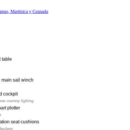
mas, Martinica y Granada
 table
c main sail winch
d cockpit
som courtesy lighting
rt plotter
t
ation seat cushions
backrest