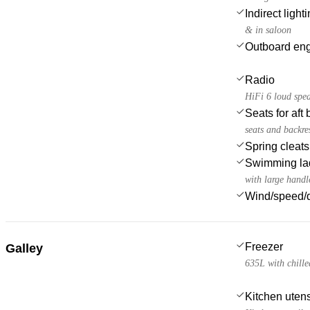
Indirect light
& in saloon
Outboard en
Radio
HiFi 6 loud spea
Seats for aft
seats and backre
Spring cleats
Swimming la
with large handl
Wind/speed/d
Freezer
Galley
635L with chille
Kitchen utens