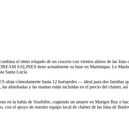
a el ritmo relajado de un crucero con vientos alisios de las Islas d
al, DREAM SALINES tiene actualmente su base en Martinique, Le Marin
ta Santa Lucía.
aloja cómodamente hasta 12 huéspedes — ideal para dos familias que 
 las almohadas y las mantas están incluidas en el precio del chárter, as
itons en la bahía de Soufrière, cogiendo un amarre en Marigot Bay o ha
o, con el apoyo de nuestro equipo local de chárter de las Islas de Barlo