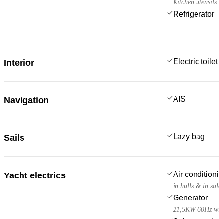
Kitchen utensils
Refrigerator
Electric toilet
Interior
AIS
Navigation
Lazy bag
Sails
Air condition
Yacht electrics
in hulls & in sa
Generator
21,5KW 60Hz wit