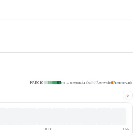
PRECIO
bajo → temporada alta
Reservado
Prerreservado
›
DEC
JAN