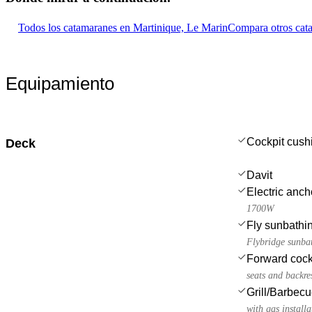
Todos los catamaranes en Martinique, Le Marin
Compara otros cat
Equipamiento
Cockpit cush
Deck
Davit
Electric anch
1700W
Fly sunbathi
Flybridge sunbat
Forward cock
seats and backre
Grill/Barbec
with gas installa