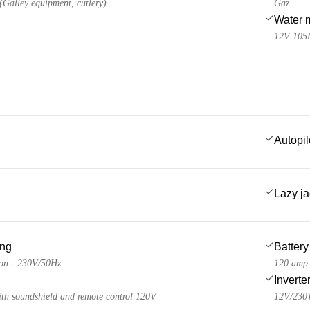
 (Galley equipment, cutlery)
Gaz
Water 
12V 105
Autopil
Lazy j
ing
Battery
lon - 230V/50Hz
120 amp
Inverte
h soundshield and remote control 120V
12V/230