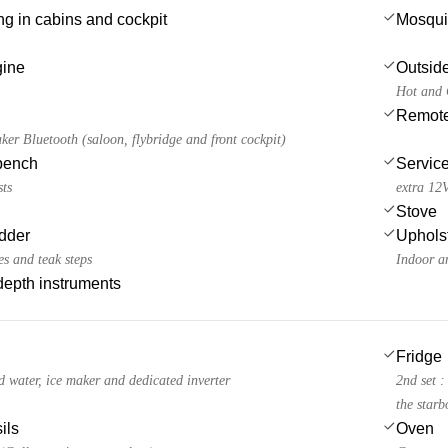
ing in cabins and cockpit
Mosqui
gine
Outsid
Hot and 
Remote 
ker Bluetooth (saloon, flybridge and front cockpit)
 bench
Service
sts
extra 12
Stove
dder
Uphols
es and teak steps
Indoor a
epth instruments
Fridge
d water, ice maker and dedicated inverter
2nd set :
the star
ils
Oven