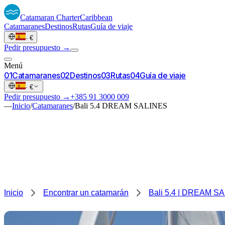
Catamaran
Charter
Caribbean
Catamaranes
Destinos
Rutas
Guía de viaje
·
€
Pedir presupuesto →
Menú
0
1
Catamaranes
0
2
Destinos
0
3
Rutas
0
4
Guía de viaje
·
€
Pedir presupuesto →
+385 91 3000 009
—
Inicio
/
Catamaranes
/
Bali 5.4 DREAM SALINES
Inicio
Encontrar un catamarán
Bali 5.4 | DREAM S