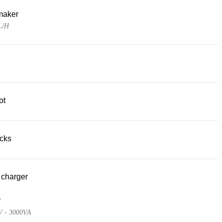
maker
L/H
ot
acks
 charger
r
V - 3000VA