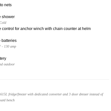
to nets
e shower
Cold
control for anchor winch with chain counter at helm
 batteries
V - 130 amp
tery
nd outdoor
 615L fridge/freezer with dedicated converter and 3 door dresser instead of
board bench