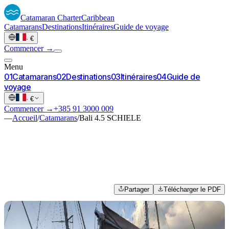
Catamaran
Charter
Caribbean
Catamarans
Destinations
Itinéraires
Guide de voyage
·
€
Commencer →
Menu
0
1
Catamarans
0
2
Destinations
0
3
Itinéraires
0
4
Guide de
voyage
·
€
Commencer →
+385 91 3000 009
—
Accueil
/
Catamarans
/
Bali 4.5 SCHIELE
Partager
Télécharger le PDF