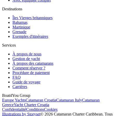
Avec équipage complet
Destinations
Îles Vierges britanniques
Bahamas
Martinique
Grenade
Exemples d'itinéraires
Services
À propos de nous
Gestion de yacht
À propos des catamarans
Comment réserver ?
Procédure de paiement
FAQ
Guide de voyage
Carrières
Boat4You Group
Europe Yachts
Catamaran Croatia
Catamaran Italy
Catamaran
Greece
Yacht Charter Croatia
Confidentialité
Conditions
Cookies
Illustrations by Storyset
© 2026 Catamaran Charter Caribbean. Tous