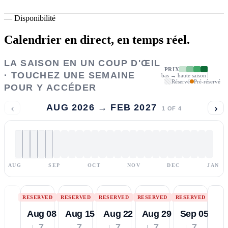
—
Disponibilité
Calendrier en direct,
en temps réel.
LA SAISON EN UN COUP D'ŒIL
PRIX
· TOUCHEZ UNE SEMAINE
bas → haute saison
Réservé
Pré-réservé
POUR Y ACCÉDER
‹
›
AUG 2026 → FEB 2027
1
OF
4
AUG
SEP
OCT
NOV
DEC
JAN
RESERVED
RESERVED
RESERVED
RESERVED
RESERVED
Aug 08
Aug 15
Aug 22
Aug 29
Sep 05
↓ 7
↓ 7
↓ 7
↓ 7
↓ 7