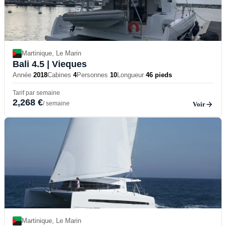
Martinique, Le Marin
Bali 4.5
| Vieques
Année
2018
Cabines
4
Personnes
10
Longueur
46 pieds
Tarif par semaine
2,268 €
/ semaine
Voir
Martinique, Le Marin