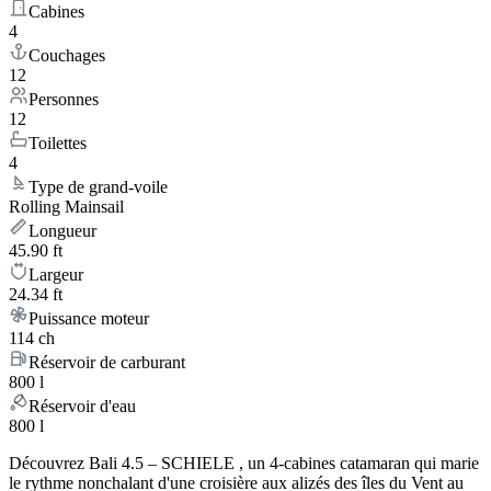
Cabines
4
Couchages
12
Personnes
12
Toilettes
4
Type de grand-voile
Rolling Mainsail
Longueur
45.90 ft
Largeur
24.34 ft
Puissance moteur
114 ch
Réservoir de carburant
800 l
Réservoir d'eau
800 l
Découvrez Bali 4.5 – SCHIELE , un 4-cabines catamaran qui marie
le rythme nonchalant d'une croisière aux alizés des îles du Vent au