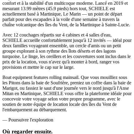
confort et à la stabilité d'un multicoque moderne. Lancé en 2019 et
mesurant 13.99 mètres (45.9 pieds) hors tout, SCHIELE est
actuellement basé à Martinique, Le Marin — un point de départ
parfait pour des escapades à la voile d'une semaine à travers la
chaîne volcanique des îles du Vent, de la Martinique à Sainte-Lucie.
Avec 12 couchages répartis sur 4 cabines et 4 salles d'eau,
SCHIELE accueille confortablement jusqu'à 12 invités — idéal pour
deux familles voyageant ensemble, un cercle d'amis ou un petit
groupe explorant à son rythme des îlots déserts et des lagons
turquoise. Le linge, les oreillers et les couvertures sont inclus dans le
prix de la location, vous n'avez qu'à monter à bord, ranger vos
provisions et mettre le cap sur le large.
Boat equipment features rolling mainsail. Que vous mouilliez sous
les Pitons dans la baie de Soufrière, preniez un coffre dans la baie de
Marigot, ou fassiez le saut d'une journée vers le nord jusqu'à l'Anse
Mitan en Martinique, SCHIELE vous offre la plateforme idéale pour
concevoir votre voyage selon votre propre programme, avec le
soutien de notre équipe de location locale des îles du Vent de
l'embarquement au débarquement.
—
Poursuivre l'exploration
Où regarder
ensuite.