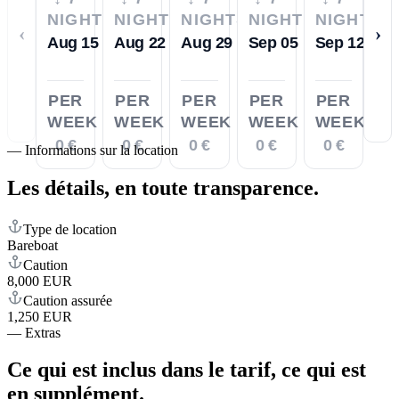
NIGHTS
NIGHTS
NIGHTS
NIGHTS
NIGHTS
‹
›
Aug 15
Aug 22
Aug 29
Sep 05
Sep 12
PER
PER
PER
PER
PER
WEEK
WEEK
WEEK
WEEK
WEEK
0 €
0 €
0 €
0 €
0 €
—
Informations sur la location
Les détails,
en toute transparence.
Type de location
Bareboat
Caution
8,000 EUR
Caution assurée
1,250 EUR
—
Extras
Ce qui est inclus dans le tarif,
ce qui est
en supplément.