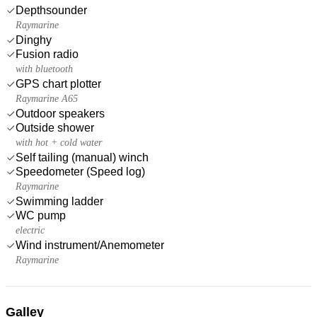
Depthsounder
Raymarine
Dinghy
Fusion radio
with bluetooth
GPS chart plotter
Raymarine A65
Outdoor speakers
Outside shower
with hot + cold water
Self tailing (manual) winch
Speedometer (Speed log)
Raymarine
Swimming ladder
WC pump
electric
Wind instrument/Anemometer
Raymarine
Galley