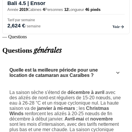
Bali 4.5
| Ensor
Année
2019
Cabines
4
Personnes
12
Longueur
46 pieds
Tarif par semaine
2,624 €
/ semaine
Voir
— Questions
générales
Questions
Quelle est la meilleure période pour une
location de catamaran aux Caraïbes ?
La saison sèche s'étend de
décembre à avril
avec
des alizés de nord-est réguliers de 15-20 nœuds, une
eau à 26-28 °C et un risque cyclonique nul. La haute
saison va de
janvier à mi-mars
; les
Christmas
Winds
renforcent les alizés à 20-25 nœuds de fin
décembre à début janvier.
Avril-mai
et
novembre
sont les mois d'intersaison, avec des tarifs nettement
plus bas et une mer chaude. La saison cyclonique