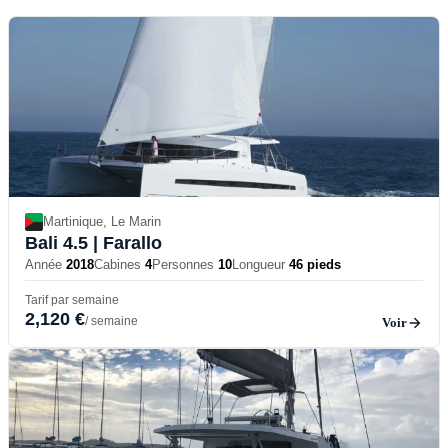
Martinique, Le Marin
Bali 4.5
| Farallo
Année
2018
Cabines
4
Personnes
10
Longueur
46 pieds
Tarif par semaine
2,120 €
/ semaine
Voir