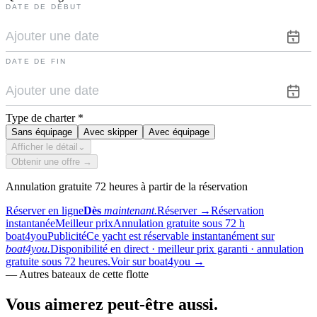
DATE DE DÉBUT
DATE DE FIN
Type de charter
*
Sans équipage
Avec skipper
Avec équipage
Afficher le détail
⌄
Obtenir une offre →
Annulation gratuite 72 heures à partir de la réservation
Réserver en ligne
Dès
maintenant.
Réserver
→
Réservation
instantanée
Meilleur prix
Annulation gratuite sous 72 h
boat4you
Publicité
Ce yacht est réservable instantanément sur
boat4you.
Disponibilité en direct · meilleur prix garanti · annulation
gratuite sous 72 heures.
Voir sur boat4you
→
—
Autres bateaux de cette flotte
Vous aimerez
peut-être aussi.